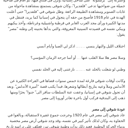
وأسرته إلى “برشلونة” على ساحل إسبانيا، ونزل فى فندق فيها، ثم أقام فى ضاحية
جميلة من ضواحيها تدعى “فلفديرا”، وكان شوقى يستمتع بمشاهدة ماحولة من
غابات الصنوبر ومشاهدة الطبيعة الرائعة. وظل شوقي في “فلفديرا” حتى أعلنت
الهدنة في عام 1918 فأصبح من حقه أن يتجول في إسبانيا كما يريد، فتنقل في
مدنها الكبيرة ورأى مجد العرب الغابر في قرطبة واشبيلية وغرناطة، وأخذ يبكيهم
ويبكي نفسه في قصيدته السينية المعروفة، والتي بدأها بحنينه إلى وطنه “مصر”
يقول:
اختلاف الليل والنهار ينسي …….. اذكر لي الصبا وأيام أنسي
وسلا مصر هلا سلا القلب عنها … أو أسا جرحه الزمان المؤسي؟
وطني لو شغلت بالخلد عنه …….. نازعتنى إليه في الخلد نفسي
وكانت أوقات شوقي فارغة لمدة خمس سنوات قضاها في القراءة الكثيرة عن
الأندلس وملأ وعيه بتاريخ أبطالها وشعرها، فبدأ يكتب قصة “أميرة الأندلس”. وبعد
أن تجول شوقي في إسبانيا، وعفت عنة السلطات سافر الى” جنوا” بحرًا ومنها
ذهب إلى البندقية فركب أول باخرة تغادر أوروبا إلى مصر.
عودة شوقي إلى مصر
عاد شوقي إلى مصر في عام 1920 وخرجت جموع غفيرة لاستقبالة، وبالغوا في
الحفاوة به، وكان لذلك تأثير كبير في نفسه، وقد وجد شوقي أرض مصر مخصبة
بدماء الحركة الوطنية. فعند ذلك بدأت وطنية شوقى تبرز فعكف على دراسه تاريخ