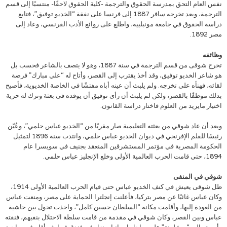
نفس العام التحق بمدرسة الحقوق والترجمة -كلية الحقوق لاحقًا- منتسبًا إلى قسم
الترجمة، وبعد تخرجه سافر 1887 إلى فرنسا على نفقة “الخديو توفيق”، فتابع
دراسة الحقوق في جامعة مونبلييه، واطلع على روائع الأدب الفرنسي، وعاد إلى
مصر 1892.
وظائفه
تخرج شوقى من قسم الترجمة في سنة 1887، وهو لا يتصف بالشاعر فحسب بل
هو شاعر الخديو توفيق، وقد أخذ يقترب إلى القصر، وأتاح له “علي مبارك” فرصة
لقائه، فهنأه على تخرجه. ولم يلبث أن عينه أباه مفتشًا في الخاصة الخديوية، فأصبح
بذلك موظفًا بالقصر، ولكن لم يلبث أن رأى توفيق أن يوفده فى بعثة وترك له حرية
اختيار مايريد من العلوم فاختار دراسة القانون.
وبعد أن عاد شوقي من بعثته التعليمية صار مقربًا من “الخديو عباس حلمي”، وعُيّن
رئيسًا للقلم الإفرنجي في ديوان الخديو عباس حلمي، وانتدب سنة 1896 لتمثيل
الحكومة المصرية في مؤتمر المستشرقين المنعقد بجنيف في سويسرا عام
1894، حتى قامت الحرب العالمية الأولى وخلع الإنجليز عباس حلمي.
شوقي في المنفى
ظل شوقى يعيش في كنف الخديو عباس حتى قيام الحرب العالمية الأولى 1914،
وكان عباس غائبًا عن مصر بتركيا، فأعلنت إنجلترا الحماية على مصر، ومنعت عباس
من العودة إليها، وأقامت مكانه “السلطان حسين كامل”، واخذت تحول بين حاشية
عباس وبين القصر، وكان شوقي في مقدمة من قامت سلطة الاحتلال بنفيهم، فنفته