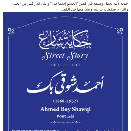
جدته لأمه تعمل وصيفة في قصر “الخديو إسماعيل” وعلى قدر كبير من الغنى
والثراء، فتكفلت بتربيته ونشأ معها في القصر.