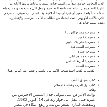
الأدب المعاصر، فوضع عدداً من المسرحيات الشعرية تناولت مادتها الأولية من
التاريخ القديم ومن الحياة الاجتماعية المعاصرة، وجعل لكل مسرحية من مسرحياته
هدفاً متمثلاً باتجاه معين أو عبرة أو قيمة أخلاقية، وقد اتسم أدب شوقي المسرحي
بتأثره بالأدب الأوروبي، حيث استفاد من مطالعاته الأدب الفرنسي والإنجليزي،
وهذه المسرحيات هي:
مسرحية مصرع كليوباترا
مسرحية قميز
مسرحية علي بك الكبير
مسرحية الست هدى
مسرحة عنترة
مسرحية مجنون ليلى
مسرحية أميرة الأندلس
مسرحية البخيلة
الكتب: لم يكتب أحمد شوقي الكثير من الكتب، واقتصر على كتابين هما:
كتاب أسواق الذّهب
كتاب دول العرب وعظماء الإسلام
وفاته
توالت الأمراض على شوقى خلال السنتين الأخيرتين من
عمره حتى انتقل الى جوار ربه في 14 أكتوبر 1932،
وسقطت قيثارة الشعر من يده وارتفع البكاء في مصر