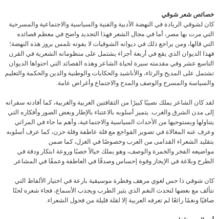
خصائص شعر شوقي
كان لشوقي الريادة في النهضة الأدبية والفنية والسياسية والاجتماعية والمسرحية
التي مرت بها مصر، أما في مجال الشعر فهذا التجديد واضح في معظم قصائده
التي قالها، ومن يراجع ذلك في ديوانه الشوقيات لا يفوته تلمس بروز هذه النهضة؛
فهذا الديوان الذي يقع في أربعة أجزاء يشتمل على منظوماته الشعرية في القرن
التاسع عشر وفي مقدمته سيرة لحياة الشاعر وهذه القصائد التي احتواها الديوان
تشتمل على المديح والرثاء، والأناشيد والحكايات والوطنية والدين والحكمة والتعليم
والسياسة والمسرح والوصف والمدح والاجتماع وأغراض عامة.
لقد كان الشاعر يملك نصيبًا كبيرًا من الثقافتين العربية والغربية، كما أفادته سفراته
إلى مدن الشرق والغرب. يتميز أسلوبه بالاعتناء بالإطار وبعض الصور وأفكاره التي
يتناولها ويستوحيها من الأحداث السياسية والاجتماعية، وأهم ما جاء في المراثي
وعرف عنه المغالاة في تصوير الفواجع مع قلة عاطفة وقلة حزن، كما عرف أسلوبه
بتقليد الشعراء القدامى من العرب وخصوصًا في الغزل، كما ضمن
مواضيعه الفخر والخمرة والوصف، وهو يملك خيالاً خصبًا وروعة ابتكار ودقة في
الطرح وبلاغة في الإيجاز وقوة إحساس وصدقًا في العاطفة وعمقًا في المشاعر.
كان شوقي ذا حس لغوي مرهف وفطرة موسيقية بارعة في اختيار الألفاظ التي
تتألف مع بعضها لتحدث النغم الذي يثير الطرب ويجذب الأسماع، فجاء شعره لحنًا
صافيًا ونغمًا رائعًا لم تعرفه العربية إلا لقلة قليلة من فحول الشعراء.