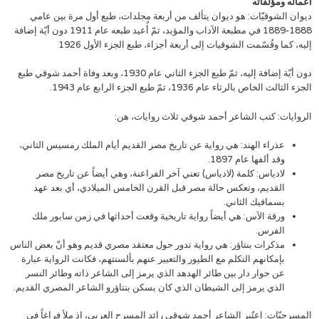
أعماله ومؤلفاته
ديوان الشوقيّات: هو ديوان يتألف من أربعة مجلدات، طبع أول مرة بين عامي
1888-1889 في مطبعة الآداب والمؤيد، ثمّ أُعيد طبعه عام 1911 دون أيّة إضافة
إليه، كما وقُسّمت الشوقيات إلى أربعة أجزاء، طبع الجزء الأول 1926
دون أيّة إضافة إليه، ثمّ طبع الجزء الثاني عام 1930، وبعد وفاة أحمد شوقي طبع
الجزء الثالث الخاص بالرثاء عام 1936، ثمّ طبع الجزء الرابع عام 1943.
الروايات: كتب الشاعر أحمد شوقي ثلاث روايات، هن:
عذراء الهند: هي رواية عن تاريخ مصر القديم أيام الملك رمسيس الثاني،
وقد ألفها عام 1897.
لادياس: كلمة (لادياس) تعني آخر الفراعنة، وهي أيضاً عن تاريخ مصر
القديم، وتعكس حالة مصر قبل القرن الخامس الميلادي، أي بعد عهد
بسمافيك الثاني.
ورقة الآس: هي أيضاً رواية تاريخية وقعت أحداثها في زمن سابور ملك
الفرس.
مذكرات بنتاؤر: هي رواية تدور حول معتقد مصري قديم وهو أنّ بعض الناس
بإمكانهم التكلم مع الطيور والتعبير عنهم بألسنتهم، فكانت الرواية عبارة
عن حوار دار بين طائر الهدهد الذي يرمز إلى الشاعر ذاته وطائر النسر
الذي يرمز إلى الشيطان الذي كان يسكن بنتاؤرو الشاعر المصري القديم.
المسرحيّات: اعتُبر الشاعر أحمد شوقي رائد المسرح العربي، إذ ملأ فراغاً في