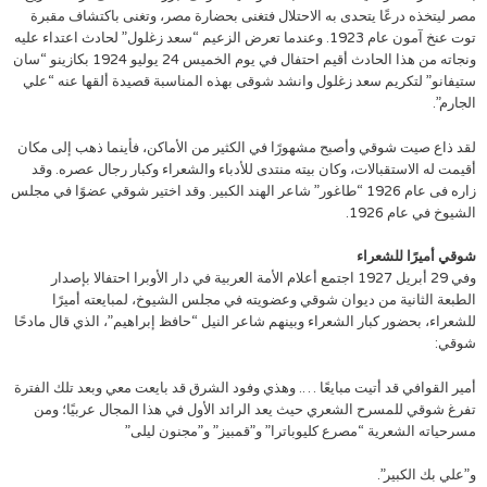
مصر ليتخذه درعًا يتحدى به الاحتلال فتغنى بحضارة مصر، وتغنى باكتشاف مقبرة
توت عنخ آمون عام 1923. وعندما تعرض الزعيم “سعد زغلول” لحادث اعتداء عليه
ونجاته من هذا الحادث أقيم احتفال في يوم الخميس 24 يوليو 1924 بكازينو “سان
ستيفانو” لتكريم سعد زغلول وانشد شوقى بهذه المناسبة قصيدة ألقها عنه “علي
الجارم”.
لقد ذاع صيت شوقي وأصبح مشهورًا في الكثير من الأماكن، فأينما ذهب إلى مكان
أقيمت له الاستقبالات، وكان بيته منتدى للأدباء والشعراء وكبار رجال عصره. وقد
زاره فى عام 1926 “طاغور” شاعر الهند الكبير. وقد اختير شوقي عضوًا في مجلس
الشيوخ في عام 1926.
شوقي أميرًا للشعراء
وفي 29 أبريل 1927 اجتمع أعلام الأمة العربية في دار الأوبرا احتفالا بإصدار
الطبعة الثانية من ديوان شوقي وعضويته في مجلس الشيوخ، لمبايعته أميرًا
للشعراء، بحضور كبار الشعراء وبينهم شاعر النيل “حافظ إبراهيم”، الذي قال مادحًا
شوقي:
أمير القوافي قد أتيت مبايعًا …. وهذي وفود الشرق قد بايعت معي وبعد تلك الفترة
تفرغ شوقي للمسرح الشعري حيث يعد الرائد الأول في هذا المجال عربيًا؛ ومن
مسرحياته الشعرية “مصرع كليوباترا” و”قمبيز” و”مجنون ليلى”
و”علي بك الكبير”.