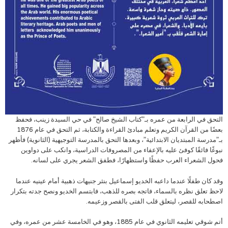
التحق في الرابعة من عمره بـ”كتاب الشيخ صالح” في حي السيدة زينب، فحفظ
بعضًا من القرآن الكريم وتعلم مبادئ القراءة والكتابة، ثم التحق في عام 1876
بـ”مدرسة المبتديان الابتدائية”، وبعدها التحق بالمدرسة التوجيهية (الثانوية) فأظهر
نبوغًا فائقًا كوفئ عليه بالإعفاء من المصروفات الدراسية، وانكب على دواوين
فحول الشعراء العرب حفظًا واستظهارًا، فطفق الشعر يجري على لسانه.
وقد كان طفلًا عندما داعبه الخديو إسماعيل بنثر جنيهات ذهبية أمام عينيه عندما
لاحظ تعلق نظره بالسماء، فاتجه بصره للذهب، فابتسم الخديو ونصح جدته بتكرار
اصطحابه للقصر، ليتعلق قلب الفتى بالقصر وزعيمه.
أتم شوقي تعليمه الثانوي في عام 1885، وهو في الخامسة عشر من عمره، وفي