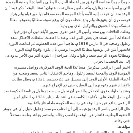
جهودًا جهودًا مخلصة للتوفيق بين أعضاء الحزب الوطني والقيادة الوطنية الجديدة
التي يرأسها سعد زغلول، وكتب أمين مقال تحت عنوان “ثقتنا بالوفد” ذكر فيه: “إن
الوفد منذ أن عهدت إليه الأمة بأداء المهمة المقدسة قام بها خير قيام ولم يترك
فرصة دون أن ينتهزها، ولم يدع لحظة دون أن يرفع صوته مطالبًا بحقوقها معلنًا
تمسكه بهذه الحقوق وبالتوكيل الذي بين يديه”.
وظلت العلاقات بين سعد وأمين الرافعي تقوى بمرور الأيام دون أن تؤثر فيها
انتقادات أمين لسعد في بعض المواقف. وعندما اعتقلت سلطات الاحتلال سعد
زغلول وصحبه في 8 مارس 1919م، هاجم أمين هذه الخطوة، ثم اندلعت الثورة
فانصهر أمين في بوتقتها مطالبًا الحزب الوطني بأن يكون وقودًا لهذه الثورة،
ومطالبًا بعودة الزعيم سعد زغلول، وقال صراحة إن الثورة أكبر من الأحزاب ودعى
إلى نبذ التعصب الحزبي.
اختير أمين الرافعي سكرتيرًا مساعدًا للجنة الوفد المركزية، وواصل مسيرته
المؤيدة للوفد والمحبة لسعد زغلول، وهاجم الاعتقال الثاني لسعد وصحبه من
أعضاء الطبقة الأولى للوفد إلى سيشل في 23 ديسمبر 1921م، وظل يطالب
بالإفراج عنهم وعودتهم إلى الوطن، حتى تم الإفراج عنهم.
وعندما حاولت قوى الاحتلال والقصر أن تحول بين سعد زغلول ورئاسة الحكومة بعد
أن حصل الوفد على الأغلبية الكاسحة في انتخابات يناير 1924م، انطلق أمين
الرافعي يدافع عن حق الوفد في رئاسة الحكومة مادام فاز بالأغلبية.
ظل الرافعي يناصر الوفد وزعيمه إلى أن اختلف مع سعد زغلول حول رأي في جوهر
القضية الوطنية، فانحاز عن الوفد، وغاضب رجاله. واستمر يجاهد بقلمه مستقلاً
حتى وفاته.
مؤلفاته:
إلى جانب المقالات التي كتبها أمين الرافعي، أنجز بعض المؤلفات، منها: