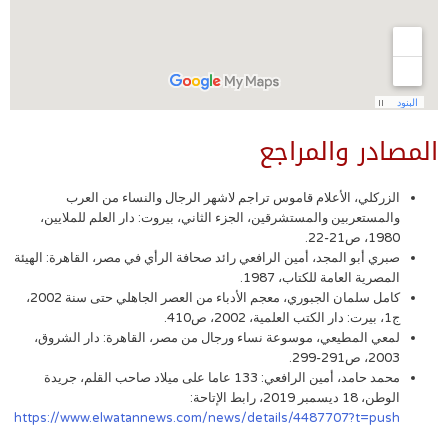
المصادر والمراجع
الزركلي، الأعلام قاموس تراجم لاشهر الرجال والنساء من العرب
والمستعربين والمستشرقين، الجزء الثاني، بيروت: دار العلم للملايين،
1980، ص21-22.
صبري أبو المجد، أمين الرافعي رائد صحافة الرأي في مصر، القاهرة: الهيئة
المصرية العامة للكتاب، 1987.
كامل سلمان الجبوري، معجم الأدباء من العصر الجاهلي حتى سنة 2002،
ج1، بيرت: دار الكتب العلمية، 2002، ص410.
لمعي المطيعي، موسوعة نساء ورجال من مصر، القاهرة: دار الشروق،
2003، ص291-299.
محمد حامد، أمين الرافعي: 133 عاما على ميلاد صاحب القلم، جريدة
الوطن، 18 ديسمبر 2019، رابط الإتاحة:
https://www.elwatannews.com/news/details/4487707?t=push