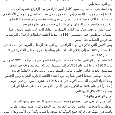
الوطني المعتقلين.
وقد استدعى السلطان حسين كامل أمين الرافعي بعد الإفراج عنه وطلب منه
إعادة إصدار جريدته (الشعب)، وأثناء خروجه من عند السلطان وضع كبير الأمناء في
جيبه خمسة آلاف جنيه؛ فرفض أمين الرافعي بإباء وشمم رغم قيمة هذا المبلغ
الكبيرة بمقاييس ذلك الزمان، ولم يكن في جيبه سوى عشرة قروش.
اختير أمين الرافعي سكرتيرًا لنادي المدارس العليا، الذي كان يضم غالبية زعماء
الشباب الوطنيين حتى ديسمبر 1914م، عندما أغلقته سلطات الإحتلال البريطاني
بعد فرض الحماية على مصر.
ومن الأمور التي تذكر عن جهاد الرافعي الوطني ضد الإحتلال البريطاني أنه دعا في
14 سبتمبر 1909م إلى إعلان الحداد العام بمناسبة ذكرى احتلال القاهرة في 14
سبتمبر 1882م.
كما نشر أمين الرافعي سلسلة مقالات عن قناة السويس من نوفمبر 1909م وحتى
يناير 1910م، وعا في عام 1911م إلى تنشيط الحركة النقابية، ووقع في خلاف
شديدمع الخديو عباس حلمي الثاني واستقال من رئاسة تحرير (العلم) جريدة
الحزب الوطني عندما أحس بتقارب بين أعضاء اللجنة الإدارية للحزب وبين الخديو.
وبعد انتهاء الحرب العالمية الأولى في عام 1918م اشترى أمين الرافعي جريدة
(الأخبار) في عام 1920م لتكون منبره الذي يدافع من خلاله عن قضايا الوطن،
ومهاجمة الاحتلال البريطاني.
أمين الرافعي والوفد:
رأى أمين الرافعي في الوفد قوة فتية جديدة يحسن الربط بينها وبين الحزب
الوطني، وأصبح من عناصر الحزب القريبة إلى الوفد وإلى زعيمه سعد زغلول.
ولعب دورًا مهمًا في حركة جمع التوكيلات للوفد واعتبره وكيلاً عن الأمة، وبذل أمين