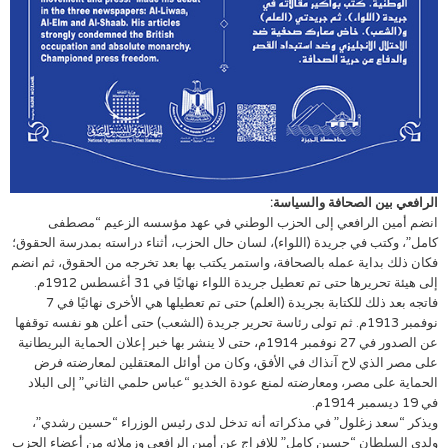
الرافعي بين الصحافة والسياسة:
انضم أمين الرافعي إلى الحزب الوطني في عهد مؤسسه الزعيم “مصطفى
كامل”، وكتب في جريدة (اللواء)، لسان حال الحزب، أثناء دراسته بمدرسة الحقوق؛
فكان ذلك بداية عمله بالصحافة، واستمر يكتب بها بعد تخرجه من الحقوق، ثم انضم
إلى هيئة تحريرها حتى تم تعطيل جريدة اللواء نهائيًا في 31 أغسطس 1912م.
فاتجه بعد ذلك للكتابة بجريدة (العلم) حتى تم تعطيلها هي الأخرى نهائيًا في 7
نوفمبر 1913م. ثم تولى رئاسة تحرير جريدة (الشعب) حتى أعلن هو نفسه توقفها
عن الصدور في 27 نوفمبر 1914م، حتى لا ينشر بها خبر إعلان الحماية البريطانية
على مصر الذي لاح آنذاك في الأفق، وكان من أوائل المعتقلين لمعارضته فرض
الحماية على مصر، ومعارضته لمنع عودة الخديو “عباس حلمي الثاني” إلى البلاد
في 19 ديسمبر 1914م.
ويذكر “سعد زغلول” في مذكراته أنه تدخل لدى رئيس الوزراء “حسين رشدي”،
ولدى السلطان “حسين كامل” للإفراج عن أمين الرافعي وزملائه من أعضاء الحزب