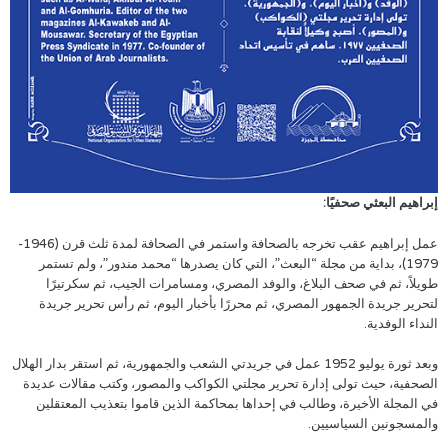
إبراهيم البعثي صحفيًا:
عمل إبراهيم عقب تخرجه بالصحافة واستمر في الصحافة لمدة ثلث قرن (1946-
1979)، بداية من مجلة “البعث”، التي كان يصدرها “محمد مندور”، ولم تستمر
طويلاً، ثم في صحف البلاغ، والوفد المصري، ومسامرات الجيب، ثم سكرتيرًا
لتحرير جريدة الجمهور المصري، ثم محررًا بأخبار اليوم، ثم رأس تحرير جريدة
النداء الوفدية.
وبعد ثورة يوليو 1952 عمل في جريدتي الشعب والجمهورية، ثم استقر بدار الهلال
الصحفية، حيث تولى إدارة تحرير مجلتي الكواكب والمصور، وكتب مقالات عديدة
في المجلة الأخيرة، وطالب في إحداها بمحاكمة الذين قاموا بتعذيب المعتقلين
والمسجونين السياسيين.