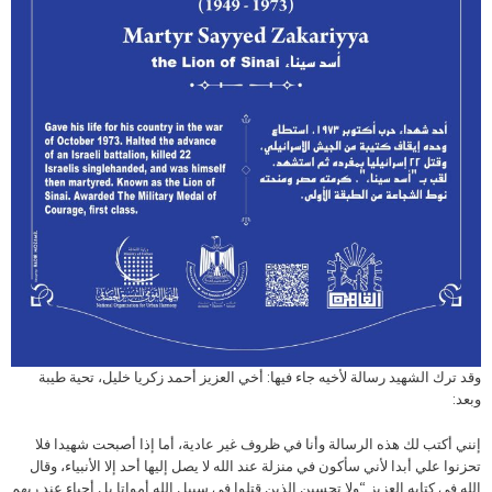
وقد ترك الشهيد رسالة لأخيه جاء فيها: أخي العزيز أحمد زكريا خليل، تحية طيبة
وبعد:
إنني أكتب لك هذه الرسالة وأنا في ظروف غير عادية، أما إذا أصبحت شهيدا فلا
تحزنوا علي أبدا لأني سأكون في منزلة عند الله لا يصل إليها أحد إلا الأنبياء، وقال
الله في كتابه العزيز “ولا تحسبن الذين قتلوا في سبيل الله أمواتا بل أحياء عند ربهم