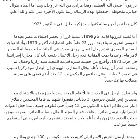
يرزقون” صدق الله العظيم، وهذا مرادي من الله عز وجل، وهذا ما اتمناه طوال
حياتي، ملحوظة: احتفظوا بهذه الرسالة ربما تكون الأخيرة مني لكم والله أعلم.
كان هذا نص آخر رسالة كتبها سيد زكريا خليل، في 4 أكتوبر 1973.
أما قصته فيرويها قاتله عام 1996، عندما قرر أن يحضر احتفالات مصر بعيدها
القومي لتحرير سيناء بعد مرور 23 عاماً على انتصارات أكتوبر 1973، وأثناء تواجد
السفير المصري تقدم رجل أعمال يهودي يعيش في ألمانيا وطلب مقابلة السفير
لأمر هام، وعندما تمت المقابلة قدم رجل الأعمال نفسه بأنه كان محاربا إسرائيليا
في حرب 1973، وأخرج من حقيبته سترة قديمة للمجند سيد زكريا وخطابا لم
يسعفه القدر أن يوصله لأهله. وقال المحارب اليهودي إن البطل سيد زكريا تسبب
في تدمير 3 دبابات وقتل طاقمهم المكون من 12 جندياً، ثم قضى على سرية
مظلات بها 22 جندياً.
واستطرد الرجل في الحديث قائلاً: قام المجند سيد وأحد زملاؤه بالاشتباك مع
مجندين إسرائيليين يحرسون 3 دبابات، فقضوا عليهم ثم قاما المجندين بإطلاق
النار على طاقم الدبابة المكون من 12 جندياً حتى قتلوهم جميعا، مما جعل القوات
الإسرائيلية ترسل طائرة مظلات فقام المجند البطل بإصابة الطائرة بقذيفة موجهة
جعلت الجنود يقفزون واحداً تلو الآخر والمجند يلتقطهم بالرصاص، حتى أسقطهم
جميعاً صرعى.
بعدها أرسل الجيش الإسرائيلي كتيبة صاعقة مكونة من 100 جندي وطائرة