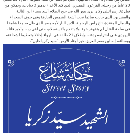
23 عاماً من رحيله. الفرعون المصري الذي كبد الأعداء تدمير 3 دبابات، وتمكن من
قتل 32 إسرائيلي وكان يرى بنور الله في جنح الظلام أسد سيناء ابن الثالثة
والعشرين، الذي حارب صائما تحت أشعة الشمس الحارقة وفي جوف الصحراء
والرمال المتقدة، تاج راس الرجولة، الابن البار لأمه مصر الذي ظل صامدا شامخا
في ساحة القتال لم يتقهقر خوفا ولا يتقدم بالاستسلام، حتى لقى ربه، وأجبر قاتله
اليهودي على احترامه ودفنه، وإطلاق 21 طلقة في الهواء إجلالا وتعظيما لشجاعته
وبسالته، إنه ابن مصر العزيز، خير أجناد الأرض “سيد زكريا خليل”،