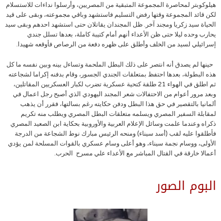
هيلوكوبتر لمحاصرة المجموعة المتبقية من المصريين، وأرسلوا نداءات للاستسلام
لكن قائد المجموعة وقتها رفض التسليم فاستشهد وباقي مجموعته، وبقى على قيد
الحياة سيد زكريا ومجند آخر. ظل المجندان يقاتلان حتى استشهد احدهم وبقى سيد
يحارب وحده ليلا حتى ظن الأعداء أنهم أمام كتيبة كاملة، بعدها تسلل جندي
إسرائيلي لسيد من الخلف وأطلق على ظهره دفعة من الرصاص فأوقعه شهيدا.
حينها لم يصدق أنه انتصر على ذلك البطل الملحمة وتساءل بينه وبين نفسه ما كل
هذه البطولة، بعدها احتفظ بمتعلقات الجندي الجسور، وقام بدفنه إكراما لشجاعته
ثم اطلق في الهواء 21 طلقة كتحية عسكرية تضرب لكبار العسكريين المقاتلين،
وبعد مرور أعوام من الاحتفالات شعر المجند اليهودي الذي أصبح رجل اعمال في
ألمانيا بالتقصير في حق هذا البطل ودفن حكايته رغم بسالتها، فقرر أن يذهب
لمقابلة السفير المصري ويسلمه متعلقات البطل المصري ويطلب منه تكريم
ذكراه وعندما علمت وسائل الإعلام العربية والأوروبية بحكاية ابن الصعيد المصري
فأطلقوا عليه لقب (أسد سيناء) ومنحه الرئيس مبارك نوط الشجاعة من الدرجة
الأولى، ووسام نجمة سيناء، وهو أعلى وسام عسكري بالقوات المسلحة لمن يؤدي
أعمالا خارقة في القتال المباشر مع الأعداء علي مسرح الحرب.
البوم الصور