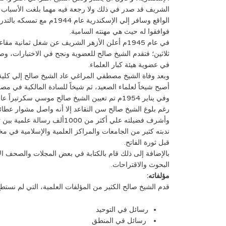
الشريف قد صدر في ذلك ولا رجعة فيه مهما بلغت الأسباب و
الواقع وسافر إلي الإسكندرية 
فوافقوا له حيث هي مهنته السامية.
في عام 1945م أعلن الأزهر الشريف عن شغل ثمانية 
في عضوية هيئة كبار العلماء.
أصبح شيخاً لعلماء الصعيد، ثم شيخاً للسادة المالكية في مصر با
وفي يناير 1954م تم تعيين الشيخ صالح موسي سكرتيراً عاماً للأزهر، ثم عين عضواً في المجلس الأعلى للأزهر وبعدها وكيلاً للأزهر. وفي سنة 1959م أحيل إلي التقاعد لبلوغه سن الإحالة.
رغم بلوغ الشيخ صالح سن التقاعد إلا أنه واصل مشوار عطائ
وأشرف فضيلته علي أكثر من 1000ألف رسالة علمية بين تخصص ماجستير والعالمية (الدكتوراه) في الأزهر الشريف وغيره من الجامعات وقلاع العلم والفكر.
ندبته كثير من الجامعات والمراكز العلمية والإسلامية في مخت
قبل ثورة الفاتح.
بالإضافة إلى ذلك قام بالكتابة في بعض المجلات والصحف ال
البحوث والاقتراحات.
مؤلفاته:
قدم الشيخ صالح الكثير من المؤلفات العلمية، التي لم نستط
رسائل في التوحيد
رسائل في المنطق