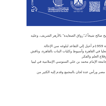
 عاد الشيخ صالح إلي كلية أصول الدين تاركاً وكالة مشيخة علماء الإسكندرية. وفي سنة 1948م عين الشيخ صالح شيخاً لـ”رواق الصعايدة” بالأزهر الشريف، وعليه
يا في القاهرة وأسيوط وكليات البنات بالقاهرة، وناقش
لجامعة الإمام محمد بن علي السنوسي الإسلامية في ليبيا
 مصر ورأس عدة لجان بالمجمع وقدم إليه الكثير من