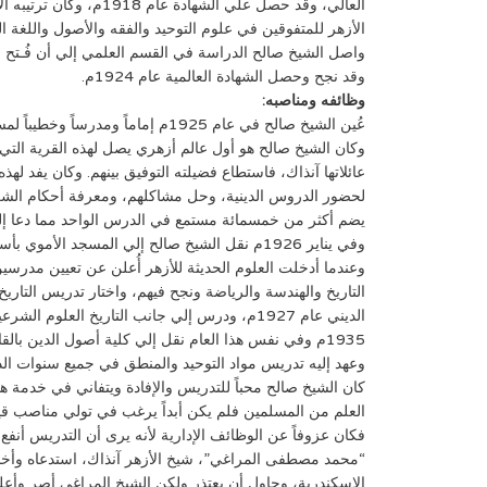
العالي، وقد حصل علي الشها
الأزهر للمتفوقين في علوم التوحيد والفقه والأصول واللغة ال
واصل الشيخ صالح الدراسة في القسم العلمي إلي أن فُـتح ب
وقد نجح وحصل الشهادة العالمية عام 1924م.
وظائفه ومناصبه:
عُين الشيخ صالح في عام 1925م إماماً وم
وكان الشيخ صالح هو أول عالم أزهري يصل لهذه القرية التي 
عائلاتها آنذاك، فاستطاع فضيلته التوفيق بينهم. وكان يفد لهذ
لحضور الدروس الدينية، وحل مشاكلهم، ومعرفة أحكام الشر
يضم أكثر من خمسمائة مستمع في الدرس الواحد مما دعا إلي 
وفي يناير 1926م نقل الشيخ صالح إلي المسجد الأ
وعندما أدخلت العلوم الحديثة للأزهر أُعلن عن تعيين مدرسين
التاريخ والهندسة والرياضة ونجح فيهم، واختار تدريس التار
الديني عام 1927م، ودرس إلي جانب التاريخ العلوم 
1935م وفي نفس هذا العام نقل إلي كلية أصول الدين بالق
وعهد إليه تدريس مواد التوحيد والمنطق في جميع سنوات الدر
كان الشيخ صالح محباً للتدريس والإفادة ويتفاني في خدمة هذ
العلم من المسلمين فلم يكن أبداً يرغب في تولي مناصب قياد
فكان عزوفاً عن الوظائف الإدارية لأنه يرى أن التدريس أنفع
“محمد مصطفى المراغي”، شيخ الأزهر آنذاك، استدعاه وأخبره
الإسكندرية، وحاول أن يعتذر ولكن الشيخ المراغي أصر وأعل