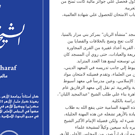
دة عام 1918م، وكان ترتيبه الأول فحصل علي جوائز مالية كانت تمنح من
عربية.
اب الامتحان للحصول علي شهادة العالمية،
درساً وخطيباً لمسجد “منشأة الريان” بمركز بني مزار بالمنيا،
كانت تعج وتضج بالخلافات والقضايا بين
ه القرية أعداد غفيرة من القرى المجاورة
يعة والعبادات، حتى روي أن المسجد كان
توسعته ليسع هذا العدد المتزايد.
موي بأسيوط إلي جانب تدريسه في المعهد الديني،
 من العلماء، وتقدم فضيلته لامتحان مواد
يخ الإسلامي، وعين مدرساً في معهد أسيوط
الشرعية والعربية. ثم نقل إلي معهد الزقازيق عام
اهرة بناء علي طلب الشيخ “عبدالمجيد اللبان”،
اسة بالكلية.
ه المهنة السامية حتى ينفع الله به طلاب
ة بالأزهر تشغله عن هذه المهنة الجليلة،
 شيء له. ولكن فضيلة الإمام الأكبر الشيخ
 بأنه سيعين وكيلاً لمشيخة علماء
مه أن قراراً صدر من المجلس الأعلى للأزهر