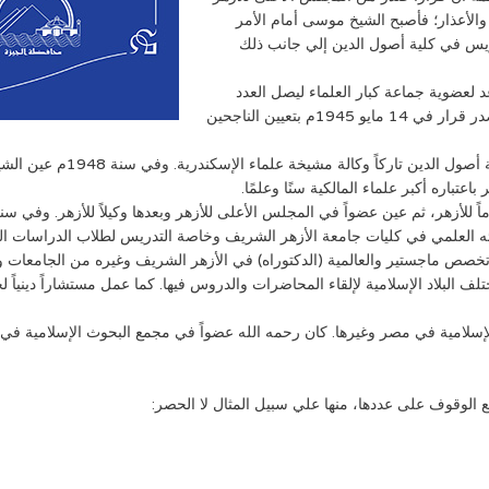
الأعذار؛ فأصبح الشيخ موسى أمام الأمر
عام 1944م مع تمسكه بالتدريس في كلية أصول الدين إلي جانب ذلك
مقاعد لعضوية جماعة كبار العلماء ليصل العدد
ثلاثين؛ فتقدم الشيخ صالح للعضوية ونجح في الاختبارات، وصدر قرار في 14 مايو 1945م بتعيين الناجحين
وبعد وفاة الشيخ مصطفي المراغي
عتباره أكبر علماء المالكية سنًا وعلمًا.
ه العلمي في كليات جامعة الأزهر الشريف وخاصة التدريس لطلاب الدراسات العل
لف البلاد الإسلامية لإلقاء المحاضرات والدروس فيها. كما عمل مستشاراً دينياً 
إسلامية في مصر وغيرها. كان رحمه الله عضواً في مجمع البحوث الإسلامية في
ع الوقوف على عددها، منها علي سبيل المثال لا الحصر: