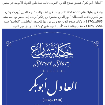
“العادل أبو بكر”، شقيق صلاح الدين الأيوبي. ثالث سلاطين الدولة الأيوبية في مصر.
ولد في بعلبك عام 538هـ/1145م، ونشأ في كنف والده “نجم الدين أيوب”، وكان
من كبار رجالات السلطان “نور الدين محمود بن زنكي”. رحل إلى مصر مع أبيه سنة
565هـ/1170م، وكان صلاح الدين قد ولي وزارتها للخليفة الفاطمي “العاضد” سنة
564هـ/1169م عقب وفاة عمه “أسد الدين شيركوه” قائد جيش نور الدين.