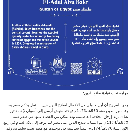
مهامه تحت قيادة صلاح الدين:
ومن المرجح أن أول ما ولي من الأعمال لصلاح الدين حين استقل بحكم مصر بعد
وفاة نور الدين سنة 569هـ/1173م قيادته لجيش أرسل إلى أسوان لإخماد ثورة
هناك تريد إرجاع الخلافة الفاطمية، وقد تمكن من القضاء عليها في صفر سنة
570هـ/1174م. ثم استنابه صلاح الدين على مصر لما توجه إلى بلاد الشام في ربيع
الأول سنة 570هـ/1174م، ليبدأ سياسته في توحيدها مع مصر تحت سلطانه، وقد