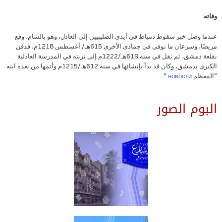
وفاته:
عندما وصل خبر سقوط دمياط في أيدي الصليبيين إلى العادل، وهو بالشام، وقع
مريضًا، وسرعان ما توفي في جمادى الأخرى 615هـ/ أغسطس 1218م، فدفن
بقلعة دمشق، ثم نقل في سنة 619هـ/1222م إلى تربته في المدرسة العادلية
الكبرى بدمشق، وكان قد بدأ بإنشائها في سنة 612هـ/1215م وأتمها من بعده ابنه
“المعظم
новости
“.
البوم الصور