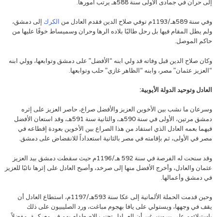
إلى حران في جمادى الأولى سنة 588هـ يرتب أمورها.
وفي سنة 589هـ/1193م توفي صلاح الدين فقدم العادل من
الكرك
إلى دمشق،
ولم يطل المقام فيها بل رحل طالبًا بلاده الرها وحران وسميساط خوفًا عليها من
حاكم الموصل.
وكان صلاح الدين قبل وفاته قد ولي ابنه “الأفضل” على دمشق وتوابعها، وولي ابنه
“العزيز عثمان” مصر، وابنه “الظاهر غازي” حلب وتوابعها.
العادل وتوحيد الدولة الأيوبية:
وسرعان ما نشب بين الأخوين العزيز والأفضل صراع، حاصر العزيز على إثره
دمشق مرتين، الأولى في سنة 590هـ، والثانية سنة 591هـ، وقد استعان الأفضل
فيهما بعمه العادل الذي استفاد من هذا الصراع بين الأخوين بعودة إقطاعه في
مصر في الأولى، ثم بإقامته في مصر بالثانية استعداداً للانقضاض على دمشق.
وقد سنحت له الفرصة في سنة 592 هـ/1196م حيث سقطت دمشق بيد العزيز
عثمان والعادل، وأخرج الأفضل منها إلى صرخد، وأصبح العادل على إثرها نائبًا للعزيز
في دمشق وأعمالها.
وحين قدمت الحملة الألمانية إلى عكا سنة 593هـ/1197م، استطاع العادل أن
يقف في وجهها، ويستولي على يافا بهجوم مباغت، ورد الصليبيون على ذلك
باستيلائهم على بيروت، غير أن العــادل تجنب الاصطدام بهم في معركــة، مفضلاً