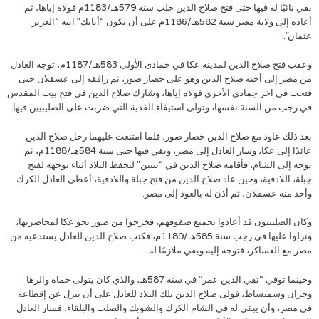
بقي نائبًا له فيها حتى فتح صلاح الدين حلب سنة 579هـ/1183م فولاه إياها، ثم
أعاده إلى ولاية مصر سنة 582هـ/1186م على أن يكون “أتابك” ابنه “العزيز
عثمان”.
وعقب فتح صلاح الدين لمدينة عكا في جمادى الأولى 583هـ/1187م، توجه العادل
من مصر إلى أخيه صلاح الدين وهو على حصار صور، ثم رافقه إلى عسقلان حتى
فتحت في آخر جمادى الأخرى فولاه إياها، وشارك صلاح الدين في فتح بيت المقدس
في رجب من السنة نفسها، وتولى استيفاء الفدية التي ضربت على الصليبيين فيها.
بعد ذلك عاود مع صلاح الدين حصار صور، فلما امتنعت عليهما رحل صلاح الدين
عائدًا إلى عكا، وسار العادل إلى مصر، وبقي فيها حتى سنة 584هـ/1188م، ثم
توجه إلى الشام، فأقامه صلاح الدين في “تبنين” ليحفظ البلاد أثناء توجهه لفتح
جبلة، اللاذقية، وحين عاد صلاح الدين من فتح جبلة واللاذقية، أعطى العادل الكرك
وأخذ منه عسقلان، ثم أذن له بالعود إلى مصر.
وكان الصليبيون قد أعادوا تجميع صفوفهم، فخرجوا من صور نحو عكا لمحاصرتها،
ونزلوا عليها في رجب سنة 585هـ/1189م، فكتب صلاح الدين للعادل يستدعيه من
مصر مع العساكر، فتوجه إليه وبقي ملازمًا له.
وحينما توفي “تقي الدين عمر” في سنة 587هـ، والذي كان يتولى حماة والرها
وحران وسميساط، فولى صلاح الدين تلك البلاد للعادل على أن ينزل عن إقطاعه
في مصر، وأن يبقى له في الشام الكرك والشوبك والصلت والبلقاء، فسار العادل