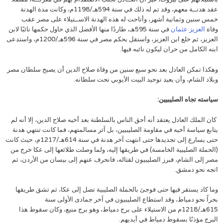
عقد هدنــة معهم، وقد تم له ذلك في سنة 594هـ/1198م، وكانت مدة الهدنة
خمس سنين وثمانية أشهر، وأتاحت له هذه الهدنة الاســتيلاء على مصر عقب
وفاة
العزيز عثمان
في سنة 595هـ، طاردًا منها الأفضل الذي حاول حكمها نائبًا لابن
العزيز، ثم خلع ابن العزيز، واستقل بحكم مصر في سنة 596هـ/1200م، واستدعى
ابنه الكامل من حران ليكون نائبه فيها.
وهكذا تمكن العادل بعد نحو سبع سنين من وفاة صلاح الدين أن يصبح سلطان مصر
وبلاد الشام، وأن يعيد توحيد البيت الأيوبي تحت سلطانه.
سياسته تجاه الصليبيين:
كان الملك العادل يعتقد أنه أحق الناس بالسلطنة بعد أخيه صلاح الدين، إلا أنه لم
يتابع سياسة أخيه في مقاومة الصليبيين، بل آثر مسالمتهم، فما كانت تنتهي هدنة
حتى يسارع إلى تجديدها حتى انتهت آخر هدنة في سنة 614هـ/1217م، حيث كانت
(الحملة الصليبية الخامسة) في طريقها إليه، ولما وصلت طلائعها إلى عكا خرج من
مصر إلى الشام، فبرز الصليبيون لقتاله، فانحرف عنهم إلى بيسان من الأردن، ثم
اتجه نحو دمشق.
وما كاد يستقر فيها حتى فوجئ بالحملة الصليبية تصل إلى عكا، ثم تشق طريقها
بحراً نحو دمياط، وقد استطاع الصليبيون في آخر جمادى الأولى سنة
615هـ/1218م من الاستيلاء على برج دمياط، وهو برج منيع، وكان سقوط هذا
البرج مؤذنًا بسقوط دمياط في أيديهم.