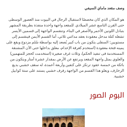
وصف مقعد ماماي السيفي
هو المكان الذي كان مخصصًا لاستقبال الرجال في البيوت منذ العصور الوسطى
حتى القرن التاسع عشر الميلادي. للمقعد واجهة واحدة منفذة بطريقة المشهر
بتبادل اللونين الأحمر والأصفر في البناء، وتنقسم الواجهة إلى قسمين الأيسر
تشغله كتلة مدخل معقودة بعقد مدائني ثلاثي، أما القسم الأيمن فينقسم إلى
مستويين؛ السفلى يتكون من باب كبير يُصعد إليه بواسطة سُلم مزدوج ويقع على
يمينه فتحة معقودة (استخدم كغرفة الإعدام، معلق بداخلها حتى الآن المشنقة
المستخدمة فى تنفيذ الحكم)، وثلاث غرف صغيرة (استخدمت كحجز للمتهمين)
والعلوي يمثل واجهة المقعد ويرتفع عن الأرض بمقدار عشرة أمتار ويتكون من
بائكة من خمسة عقود ترتكز على كتفين وأربعة أعمدة، له سقف خشبي بديع
الزخارف، ويعلو هذا القسم من الواجهة رفرف خشبي يستند على ستة كوابيل
خشبية.
البوم الصور