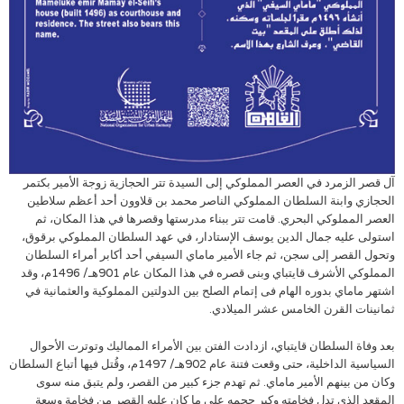
آل قصر الزمرد في العصر المملوكي إلى السيدة تتر الحجازية زوجة الأمير بكتمر
الحجازي وابنة السلطان المملوكي الناصر محمد بن قلاوون أحد أعظم سلاطين
العصر المملوكي البحري. قامت تتر ببناء مدرستها وقصرها في هذا المكان، ثم
استولى عليه جمال الدين يوسف الإستادار، في عهد السلطان المملوكي برقوق،
وتحول القصر إلى سجن، ثم جاء الأمير ماماي السيفي أحد أكابر أمراء السلطان
المملوكي الأشرف قايتباي وبنى قصره في هذا المكان عام 901هـ/ 1496م، وقد
اشتهر ماماي بدوره الهام فى إتمام الصلح بين الدولتين المملوكية والعثمانية في
ثمانينات القرن الخامس عشر الميلادي.
بعد وفاة السلطان قايتباي، ازدادت الفتن بين الأمراء المماليك وتوترت الأحوال
السياسية الداخلية، حتى وقعت فتنة عام 902هـ/ 1497م، وقُتل فيها أتباع السلطان
وكان من بينهم الأمير ماماي. ثم تهدم جزء كبير من القصر، ولم يتبق منه سوى
المقعد الذي تدل فخامته وكبر حجمه على ما كان عليه القصر من فخامة وسعة