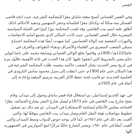
القصر.
وفي العصر العثماني أصبح مقعد ماماي مقرًا للمحكمة الشرعية، حيث اتخذ قاضى
العسكر منه سكنًا له، وكذلك مقرًا لجلساته وحجز المتهمين وتنفيذ الأحكام، لذلك
أطلق عليه اسم بيت القاضي. وقد لعبت المحكمة دورًا كبيرًا في الحياة السياسية
المصرية خلال العصر العثماني، حيث كانت المكان الذي تتجمع أمامه الانتفاضات
والثورات الشعبية ضد الولاة العثمانيين. كما شهدت أيضًا هذه المحكمة اجتماع
ممثلي الشعب المصري من العلماء والأشراف ونقباء الطوائف والحرف في
عام1220هـ/ 1805م، وقاموا بخلع الوالي العثماني ومبايعة محمد علي باشا لتولي
حكم مصر بالشروط التي اتفقوا عليها. كان هذا الحدث في غاية الأهمية، فلأول مرة
في تاريخ مصر الحديث يختار الشعب حاكمه بنفسه. ظلت المحكمة الشرعية في
هذا المكان حتى عام 1900م، حتى انتقلت إلى منزل محمود سامي البارودي في
الحلمية الجديدة، ثم قامت لجنة حفظ الآثار العربية بترميم المقعد وإعادته إلى
أصله في عام 1925م.
في عهد الخديو إسماعيل، تم استغلال فناء قصر ماماي وتحول إلى ميدان، وقام
بفتح شارع بيت القاضي في عام 1873م ليصل شارع المعز بشارع الجمالية، نظرًا
لافتتاحه مجلس الأحكام (محكمة الاستئناف) في الميدان. ثم بعد ذلك تم تشغيل
خطوط مواصلات هيئة النقل العام وصار ميدان بيت القاضي موقفًا لها، والتي
ألغيت بعد ذلك في عام ١٩٥٦م، كما كان يوجد حوض للدواب وسط الميدان والتي
ألغيت أيضًا في عام ١٩٥٠، ويعتبر الشارع حاليًا مركزًا لبيع الموازيين في الجمهورية
كلها.