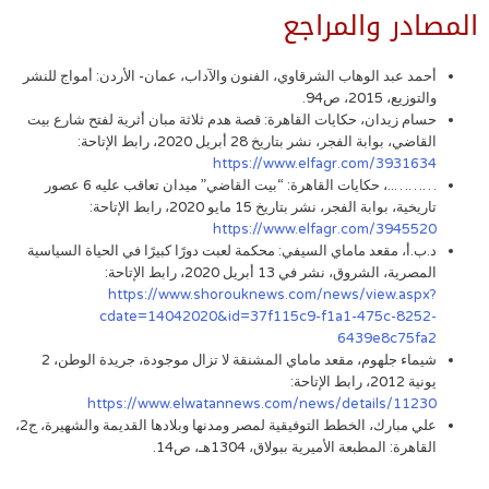
المصادر والمراجع
أحمد عبد الوهاب الشرقاوي، الفنون والآداب، عمان- الأردن: أمواج للنشر
والتوزيع، 2015، ص94.
حسام زيدان، حكايات القاهرة: قصة هدم ثلاثة مبان أثرية لفتح شارع بيت
القاضي، بوابة الفجر، نشر بتاريخ 28 أبريل 2020، رابط الإتاحة:
https://www.elfagr.com/3931634
………..، حكايات القاهرة: “بيت القاضي” ميدان تعاقب عليه 6 عصور
تاريخية، بوابة الفجر، نشر بتاريخ 15 مايو 2020، رابط الإتاحة:
https://www.elfagr.com/3945520
د.ب.أ، مقعد ماماي السيفي: محكمة لعبت دورًا كبيرًا في الحياة السياسية
المصرية، الشروق، نشر في 13 أبريل 2020، رابط الإتاحة:
https://www.shorouknews.com/news/view.aspx?
cdate=14042020&id=37f115c9-f1a1-475c-8252-
6439e8c75fa2
شيماء جلهوم، مقعد ماماي المشنقة لا تزال موجودة، جريدة الوطن، 2
يونية 2012، رابط الإتاحة:
https://www.elwatannews.com/news/details/11230
علي مبارك، الخطط التوفيقية لمصر ومدنها وبلادها القديمة والشهيرة، ج2،
القاهرة: المطبعة الأميرية ببولاق، 1304هـ، ص14.