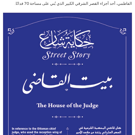
الفاطمي، أحد أجزاء القصر الشرقي الكبير الذي بُني على مساحة 70 فدانًا.