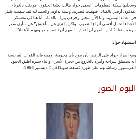
وسجلتها شبكة المعلومات “اسمي جواد طالب بكلية الحقوق.. فوجئت بالغرباء
يقذفون أرضي بالقنابل فنهضت لنصرته، وتلبية نداؤه.. والحمد لله لقد شفيت غليلي
في أعداء البشرية، وأنا الآن سجين وجرحي ينزف بالدماء.. أنا هنا في معسكر
الأعداء أتحمل أقسى أنواع التعذيب.. ولكن يا ترى هل سأعيش؟ هل سأرى مصر
حرة مستقلة؟ ليس المهم أن أعيش.. المهم أن تنتصر مصر ويهزم الأعداء”.
استشهاد جواد:
ومع إصرار جواد على الرفض بأن يبوح بأي معلومة، أوهمه قائد القوات الفرنسية
أنه سيطلق سراحه وأمره بالخروج من حجرة الأسرى وأثناء سيره أطلق الجنود
الفرنسيون رشاشاتهم على ظهره فسقط شهيدًا فى 2 ديسمبر 1956.
البوم الصور