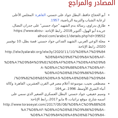
المصادر والمراجع
أبو الحجاج حافظ، البطل جواد على حسني،
القاهرة
: المجلس الأعلى
لرعاية الشباب والتربية الرياضية،
1957
.
طارق بدراوي، رسالة بدم الشهيد “جواد حسني” على جدران النضال،
جريدة أبو الهول، أكتوبر 2018، رابط الإتاحة: https://www.abou-
alhool.com/arabic1/details.php?id=39552
مجلة الوعي العربي، الشهيد الفدائي جواد حسني: قصة بطل، 10 نوفمبر
2020، رابط الإتاحة:
http://elw3yalarabi.org/elw3y/2020/11/10/%D8%A7%D9%84
%D8%B4%D9%87%D9%8A%D8%AF-
%D8%A7%D9%84%D9%81%D8%AF%D8%A7%D8%A6%D9%8
A-%D8%AC%D9%88%D8%A7%D8%AF-
%D8%AD%D8%B3%D9%86%D9%8A-
%D9%82%D8%B5%D8%A9-%D8%A8%D8%B7%D9%84/
مصطفى نجيب، موسوعة أعلام مصر في القرن العشرين، القاهرة: وكالة
أنباء الشرق الأوسط، 1996، ص164.
وسيم عفيفي، جواد حسني: البطل العسكري الصغير الذي سمي على
اسمه شارع، موقع تراثيات، 8 مايو 2017، رابط الإتاحة:
http://www.toraseyat.com/2017/05/08/%D8%AC%D9%88%D8
%A7%D8%AF-%D8%AD%D8%B3%D9%86%D9%8A-
%D8%A7%D9%84%D8%A8%D8%B7%D9%84-