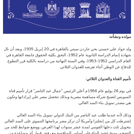
مولده ونشأته:
ولد جواد علي حسني بحي جاردن سيتي بالقاهرة في 20 إبريل 1935، وبعد أن نال
شهادة إتمام الدراسة الثانوية عام 1952، التحق بكلية الحقوق جامعة القاهرة في
العام الدراسي 1952-1953، وفي السنة النهائية من دراسته بالكلية قرر التطوع
للدفاع عن الوطن أثناء تعرضه للعدوان الثلاثي.
تأميم القناة والعدوان الثلاثي:
في يوم 26 يوليو عام 1956م أعلن الرئيس “جمال عبد الناصر” قرار تأميم قناة
السويس لتصبح شركة مساهمة مصرية وبذلك تتحصل مصر علي إيراداتها وتكون
هي مصدر تمويل بناء السد العالي.
وذلك لأنه عندما طلب عبد الناصر من البنك الدولي تمويل بناء السد العالي
إشترطت كل من إنجلترا وأمريكا أن تركز مصر برنامجها التنموي على السد العالي
بتحويل ثلث دخلها القومي لمدة عشر سنوات لهذا الغرض، ووضع ضوابط للحد من
التضخم، ومنح عقود البناء على أساس المنافسة مع رفض قبول أي مساعدة من