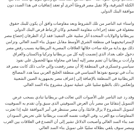
الكتلة الشرقية، وألا تقبل مصر قروضًا أخرى أو تعقد إتفاقيات في هذا الصدد دون
موافقة البنك الدولي.
واستاء عبد الناصر من تلك الشروط وبعد مفاوضات وافق أن يكون للبنك حقوق
معقولة في تفقد إجراءات مقاومة التضخم. وكان لإرتباط قرض البنك الدولي
ببريطانيا والولايات المتحدة آثار سلبية على التنفيذ؛ فقد أراد الطرفان إخضاع مصر
لإستراتيجيتهما في منطقة الشرق الأوسط مقابل تمويل بناء السد العالي. وتزامن
ذلك مع بداية مرحلة ساءت خلالها العلاقات المصرية البريطانية بسبب رفض مصر
دخول حلف بغداد الذي إنضمت إليه كل من بريطانيا وتركيا وباكستان والعراق
وأرادت بريطانيا أن تضم مصر إليه أيضا في محاولة منها للحصول علي نفوذ
سياسي وعسكرى في المنطقة إلا أن مصر رفضت وإلي جانب ذلك كانت مصر قد
بدأت في توسيع نفوذها السياسي في منطقة الخليج العربي مما هدد المصالح
البريطانية في المنطقة بالإضافة إلى إعتراف مصر بجمهورية الصين الشعبية
وإنعكس ذلك بالطبع سلبيا علي عملية تمويل مشروع بناء السد العالي.
وقد رد عبد الناصر على الأصوات التي تعالت في بريطانيا تنادي بسحب عرض
التمويل إنتقامًا من مصر بأن العرض السوفيتي الذى سبق وأن تقدم به السوفييت
لتمويل المشروع لا يزال قائمًا، وأن مصر ستنظر في أمر الموافقة عليه إذا تعثرت
المفاوضات مع الغرب. وفي الوقت نفسه أقدمت بريطانيا على تحريض السودان
ضد بناء السد العالي وأصبحت الدلائل تشير إلى أن التصدع في العلاقات بين الغرب
ومصر سوف يلقي بظلاله سلبيًا على تمويل بناء السد العالي.