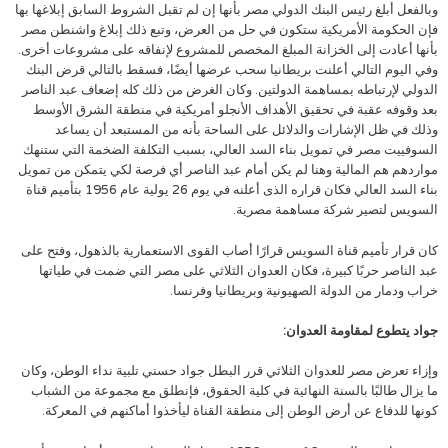
وبالفعل أبلغ رئيس البنك الدولي مصر بأنها إن لم تقبل الشروط السابق إبلاغها بها
فإن الحكومة الأمريكية ستكون في حل من العرض، وتبع ذلك إبلاغ واشنطن مصر
بأنها أعادت إلى الخزانة المبلغ المخصص للمشروع لإنفاقه على مشروعات أخرى.
وفي اليوم التالي أعلنت بريطانيا سحب عرضها أيضًا، فسقط بالتالي قرض البنك
الدولي لإرتباطه بمساهمة الدولتين. وكان الغرض من ذلك كله إضعاف عبد الناصر
بعد وقوفه عقبة في تحقيق الأهداف الأنجلو أمريكية في منطقة الشرق الأوسط
وذلك في ظل الإشارات والدلائل على الساحة بأنه من المستبعد أن يساعد
السوفييت مصر في تمويل بناء السد العالي، بسبب التكلفة الضخمة التي ستنهك
مواردهم هم المالية وهنا لم يكن أمام عبد الناصر أي فرصة لكي يتمكن من تمويل
بناء السد العالي فكان قراره الذى أعلنه في يوم 26 يولية عام 1956 بتأميم قناة
السويس لتصير شركة مساهمة مصرية.
كان قرار تأميم قناة السويس قرارًا أصاب القوى الاستعمارية بالذهول، وفتح على
عبد الناصر حربًا كبيرة، فكان العدوان الثلاثي على مصر التي ضمت في طياتها
خراب ودمار من الدولة الصهيونية وبريطانيا وفرنسا.
جواد يتطوع لمقاومة العدوان:
وإزاء تعرض مصر للعدوان الثلاثي قرر البطل جواد حسني تلبية نداء الوطن، وكان
ما يزال طالبًا بالسنة النهائية في كلية الحقوق، فإنطلق مع مجموعة من الشباب
كونها للدفاع عن أرض الوطن إلى منطقة القناة ليأخذوا أماكنهم في المعركة.