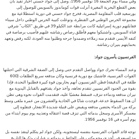
وفي مساء يوم الجمعة 16 نوفمبر 1956، وصل إلى جواد حسني أخبار تفيد بأن
بعض القطع البحرية المغيرة أنزلت قوات كوماندوز بالسويس للوصول إلى
بورسعيد قلب المقاومة المصرية، فخرج جواد حسني في دورية استطلاعية مع
مجموعة الحرس الوطني في القنطرة، وتوغلت كتيبة الحرس الوطني داخل سيناء
فقابلتهم دورية إسرائيلية كانت مرابطة عند الكيلو 39 في طريق “الكاب” شرقي
قناة السويس، واشتبكوا معهم فأطلق رصاص رشاشه عليهم فأصيب برصاصة في
كتفه الأيسر، فتقدم منه زملاءه وضمدوا جرحه وطلبوا منه العودة، لكنه رفض وتعهد
بحمايتهم بنيران رشاشه.
الفرنسيون يأسرون جواد:
وعند المساء تحرك جواد وواصل التقدم حتى وصل إلى الضفة الشرقية التي احتلتها
القوات الفرنسية، فاشتبك مع دورية فرنسية وكان مدفعه سريع الطلقات (600
طلقة في الدقيقة) فظن الفرنسيون أنهم يحاربون قوة كبيرة فطلبوا النجدة، فإذا
بقوة من الجنود الفرنسيين تتقدم تجاهه، وأخذ جواد يقذفهم بالقنابل اليدوية مع
نيران مدفعه ودماءه تنزف، فسقط مغشيًا عليه، فتقدمت القوات نحوه وهى تظن
أن هذا السقوط خدعة، فوجدت شابًا في الحادية والعشرون من عمره ملقى وسط
بركة من الدماء يحتضن مدفعه ويقبض على قنبلة شديدة الانفجار، فنقلوه إلى
معسكر الأسرى وسجل بدمائه التي تنزف قصة اعتقاله وتعذيبه يوم بيوم ابتداء من
يوم أسره في 16 نوفمبر 1956.
توجه قائد القوات الفرنسية بنفسه ليستجوبه، ولكن جواد لم يتكلم لينقذ نفسه بل
مد إصبعه في أحد جروحه وكتب على الحائط – بدمائه – عبارات يذكرها التاريخ