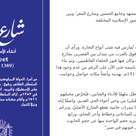
ن مشهد وجامع الحسين وشارع المعز؛ وبين
ر الإسلامية المختلفة.
ا، تُمارس فيه شتى أنواع التجارة، ورأى أن
وق بالقرب من ميدان بين القصرين بشارع
كان فيها قبور الخلفاء الفاطميين، وتم بناء
هذا المكان يُعرف باسمه حتى الآن على الرغم من عدم وجود هذا
الخان، حيث قام السلطان قانصوه الغوري في عام 917هـ/1511م، بهدمه وأنشأ مكانه حواصل وحوانيت
 ملهمًا للأدباء والفنانين، فيُحرّض مخيلتهم
ليلي) من وحي أجواء الحي القديم، واصفًا إياه:
ا ممرات جانبية تقطع الشارع الأصليّ، وتزحُم
كان للساعاتي وخطاط وأخر للشاي، ورابع
 يزيد حجم الواحدة منها عن حجم الحانوت
ى فنونهم في صبر.”