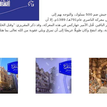
أمر السلطان برقوق الأمير جهاركس الخليلي، بالخروج في جيش ضم 500 مملوك، والتوجه بهم إلى
دمشق لمواجهة بعض الأمراء الذين خرجوا على السلطان في معركة الناصري عام791هـ/ 1389م، إلا أن
 الباقين. قُتل الأمير جهاركس في هذه المعركة، وقد ذكر المقريزي: “وقتل الخ
قد انتفخ وكان طويلًا عريضًا إلى أن تمزق وبلي عقوبة من الله تعالى بما هتك 