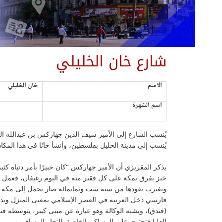
شارع خان الخليلي
الاسم
خان الخليلي
اسم الشهرة
يُنسب الشارع إلى الأمير سيف الدين جهاركس بن عبدالله ال
يُنسب إلى مدينة الخليل بفلسطين، وأنشأ خانًا في هذا المكان في عام 84
يذكر المقريزي أن الأمير جهاركس “كان خبيرًا بأمر دنياه ك
خبز يفرق بمكة على كل فقير منه في اليوم رغيفان، فعمل 
وتغيرت نقودها من سنة ست وثمانمائة صار يحمل إلى مكة ما
فارسي دخل العربية في العصر الإسلامي بمعنى المنزل وي
(فندق)، ويشبه الوكالة وهو عبارة عن مبنى كبير، يتوسطه فن
العليا فتحتوي على المساكن الخاصة بالتجار المسافرين.