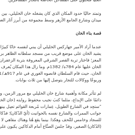
وتمتد حاليًا حدود المكان الذي كان يشغله خان الخليلي، بي
ميدان وشارع الجامع الأزهر وسط مجموعة من أبرز آثار العصو
قصة بناء الخان
عندما أراد الأمير جهاركس الخليلي أن يبني لنفسه خانًا كبيرً
يشيد الخان على موضع قريب من مسجد سلطانه الظاهر برق
المعز؛ فاختار تربة القصر الشرقي المعروفة بتربة الزعفران و
الخان عليها عام 784ه/ 1382م. وما زال 
وربوعًا ووكالات للتجار يتوصل إليها من ثلاث بوابات.
لم تتأثر مكانة وأهمية شارع خان الخليلي مع مرور الزمن، وظل
دائمًا على الإبداع، مثلما كتبَ نجيب محفوظ روايته (خان الخ
“ستجِد في الشارع الطويل، عِمارات مُربعة القوائم تصِل بينه
جوانب الممرات والشارع نفسه بالحوانيت (أيّ الدُكان)؛ فدُ
للسجاد وخامس للتُحف وهكذا. بينما يقع هُنا وهناك مقاهي لا
(الدُكان) الصغير، وقدّ جلسَ الصنَّاع أمام الدكاكين يكبون عل