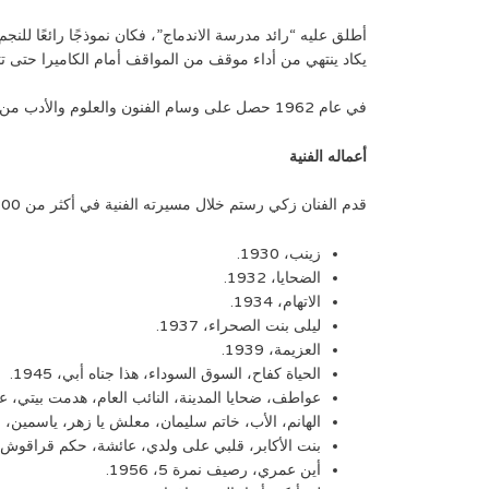
أطلق عليه “رائد مدرسة الاندماج”، فكان نموذجًا رائعًا للنج
يكاد ينتهي من أداء موقف من المواقف أمام الكاميرا حتى 
في عام 1962 حصل على وسام الفنون والعلوم والأدب من الرئيس “جمال عبد الناصر”.
أعماله الفنية
قدم الفنان زكي رستم خلال مسيرته الفنية في أكثر من 200 فيلم، نذكر منها:
زينب، 1930.
الضحايا، 1932.
الاتهام، 1934.
ليلى بنت الصحراء، 1937.
العزيمة، 1939.
الحياة كفاح، السوق السوداء، هذا جناه أبي، 1945.
عواطف، ضحايا المدينة، النائب العام، هدمت بيتي، عدو الم
الهانم، الأب، خاتم سليمان، معلش يا زهر، ياسمين، 1947.
بنت الأكابر، قلبي على ولدي، عائشة، حكم قراقوش، بائعة
أين عمري، رصيف نمرة 5، 1956.