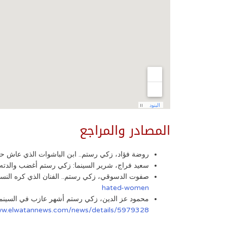
المصادر والمراجع
روضة فؤاد، زكي رستم.. ابن الباشوات الذي عاش حياة مأساوية، موقع ال
سعيد فراج، شرير السينما: زكي رستم أغضب والدته بسبب الفن فأصيبت بالشلل، موقع 
صفوت الدسوقي، زكي رستم.. الفنان الذي كره النساء وتسبب في شلل أ
hated-women
محمود عز الدين، زكي رستم أشهر عازب في السينما المصرية.. تر
ww.elwatannews.com/news/details/5979328