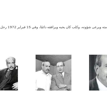
فقه دائمًا، وفي 15 فبراير 1972 رحل عن الحياة إثر أزمة قلبية، مات وحيدًا في منزله.