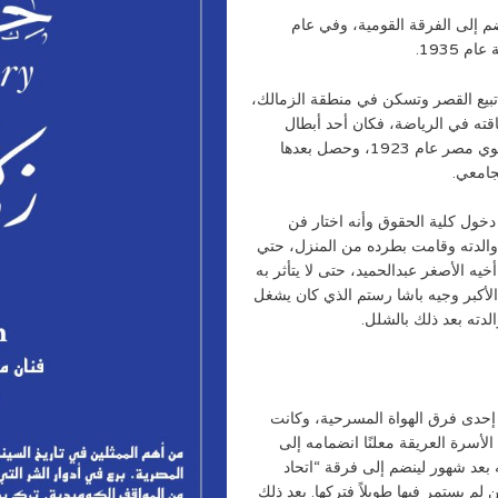
يته للتمثيل حين كان طالب في البكالوريا 1924 انضم إلى الفرقة القومية، وفي عام
تبيع القصر وتسكن في منطقة الزمالك،
ته في الرياضة، فكان أحد أبطال
المصارعة ورفع الأثقال وحصل علي المركز الثاني علي مستوي مصر عام 1923، وحصل بعدها
دخول كلية الحقوق وأنه اختار فن
 والدته وقامت بطرده من المنزل، حتي
يه الأصغر عبدالحميد، حتى لا يتأثر به
الأكبر وجيه باشا رستم الذي كان يشغل
ته بعد ذلك بالشلل.
إحدى فرق الهواة المسرحية، وكانت
الأسرة العريقة معلنًا انضمامه إلى
بعد شهور لينضم إلى فرقة “اتحاد
 لم يستمر فيها طويلاً فتركها. بعد ذلك