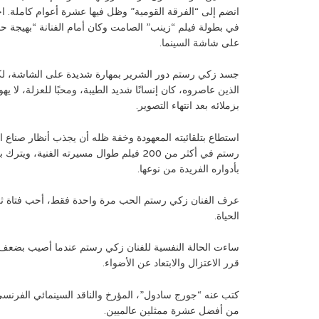
انضم إلى “الفرقة القومية” وظل فيها عشرة أعوام كاملة. ا
في بطولة فيلم “زينب” الصامت وكان أمام الفنانة “بهيجة حاف
على شاشة السينما.
جسد زكي رستم دور الشرير بمهارة شديدة على الشاشة، لكن
الذين عاصروه، كان إنسانًا شديد الطيبة، ومحبًا للعزلة، لا يه
بزملائه بعد انتهاء التصوير.
استطاع بتلقائيته المعهودة وخفة ظله أن يجذب أنظار صناع ال
رستم في أكثر من 200 فيلم طوال مسيرته الفن
بأدواره الفريدة من نوعها.
عرف الفنان زكي رستم الحب مرة واحدة فقط، أحب فتاة ثري
الحياة.
قرر الاعتزال والابتعاد عن الأضواء.
كتب عنه “جورج سادول”، المؤرخ والناقد السينمائي الفرنسي
من أفضل عشرة ممثلين عالميين.