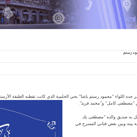
ود رستم
حرم محمود رستم” في 5 مارس 1903 في قصر جده اللواء “محمود رستم باشا” بحي الحلمية الذي كانت تقط
ين “مصطفى كامل” و”محمد فريد”.
تكفل به صديق والده “مصطفى بك
ية بينه وبين بعض فناني المسرح في