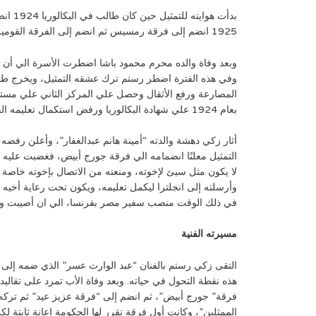
بدأت هوا
1925 انضم إلى فرقة رمسيس ثم انضم إلى الفرقة القومية عام 1935.
وبعد وفاة والده محرم محمود باشا اضطرت الأسرة الي أن 
وفي هذه الفترة اضطر رستم ترك عشقه التمثيل، ويخرج طاق
بعام 1924 علي شهادة البكالوريا ورفض استكمال تعليمه الجامعي.
أثار زكي دهشة والدته “أمينة هانم عبدالغفار”، وأعلن رفضه 
التمثيل معلنًا انضمامه الي فرقة جورج أبيض، فغضبت عليه
لا يكون مثل سيئ لإخوته، ومنعته من الاتصال بإخوته خاصة أخ
وأرسلته إلى انجلترا ليكمل تعليمه، ويكون تحت رعاية أخيه 
في ذلك الوقت منصب سفير مصر بفرنسا، الي ان أصيبت والد
مسيرته الفنية
التقى زكي رستم بالفنان “عبد الوارث عسر” الذي ضمه إلى 
هذه نقطة التحول في حياته. وبعد وفاة الأب تمرد على تقاليد 
فرقة” جورج أبيض”، ثم انضم إلى “فرقة عزيز عيد” ثم تركه 
الممثلين”، وكانت أول فرقة تقرر لها الحكومة إعانة ثابتة لكن