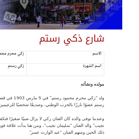
شارع ذكي رستم
الاسم
زكي محرم محم
اسم الشهرة
زكي رستم
مولده ونشأته
ولد “زكي م
رستم عضوًا بارزًا بالحزب الوطني، وصديقًا شخصيًا للزعيم
وعندما توفى والده كان الفنان زكي لا يزال صبيًا صغيرًا ف
نجيب” والد الفنان “سليمان نجيب”، ومن هنا بدأت علاقة قو
ذلك الحين ومنهم الفنان “عبد الوارث عسر”.