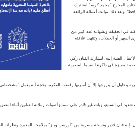
ختاره المخرج “محمد كريم” ليشترك
ظ”. وبعد ذلك توالت أعماله الرائعة
ه في الحقيقة وبشهادة عدد كبير من
وى السهر أو الحفلات، وتنتهي علاقته
أعمال الفنية إليه، ليشارك الفنان زكي
ية، ويترك بصمة مميزة في ذاكرة السينما المصرية
ة وحاول أن يتزوجها إلا أن أسرتها رفضت الفكرة، بحجة أنه يعمل “مشخصاتي”
، إنه فنان قدير ونسخة مصرية من “أورسن ويلز” بملامحه المعبرة ونظراته الم