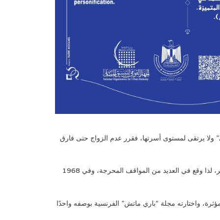
 ولا يرتقى لمستوى أسرتها، فقرر عدم الزواج حتى فارق
ساءت الحالة النفسية للفنان زكي رستم عندما أصيب بضعف شديد في السمع، وبات غير قادر على سماع أصوات زملائه الفنانين أثناء التصوير، لذا وقع في العديد من المواقف المحرجة، وفي 1968
ؤثرة، واختارته مجلة “باري ماتش” الفرنسية بوصفه واحدًا