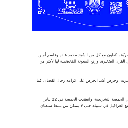
م في إنشاء الجامعة المصريّة بالتّعاون مع كل من الشّيخ محمد عبده وقاسم أمين
ي القرى الصّغيرة، ورفع المعونة المُخصّصة لها لأكثر من
عدل حاليًا) في 23 فبراير 1910م، فكان مثالاً للعدالة والوطنية المصرية، وحرص أشد الحرص على كرامة رجال القضاء، كما
وفي نهاية عام 1913م رشح نفسه للجمعية التشريعية (مجلس النواب) عن دائرتي بولاق والسيدة زينب، وبالفعل تم انتخابه، وأصبح عضوًا في الجمعية التشريعية، وانعقدت الجمعية في 22 يناير
 ووضع العراقيل في سبيله حتى لا يتمكن من بسط سلطان