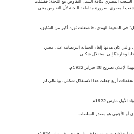
 الشعب المصري بكافة السبل التفاوض مع اللجنة؛ ففشلت
لشعب المصري بضرورة مقاطعة اللجنة لأن التفاوض يعني
شل” في المحيط الهندي، فاشتعلت ثورة أكبر من السّابق،
 ملنر أن الشعب المصري لن يقبل الحماية ولا تفاوض إلا مع الوفد بزعامة سعد زغلول؛ فدارت المفاوضات بين سعد وملنر عام 1920م، والتي كان هدفها إلغاء الحماية البريطانية على مصر،
يا وخارجيًا إلى استقلال شكلي.
يح 28 فبراير 1922م.
 ذات سيادة مع تحفظات أربع جعلت هذا الاستقلال شكلي، وبالتالي لم
ول مارس 1922م.