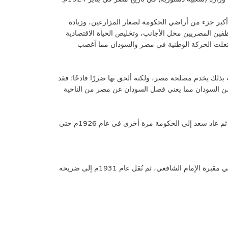
ع أكبر جزء من أراضي الحكومة لصغار المزارعين، وزيادة
ظفين المصريين محل الأجانب، وتخليص الحياة الاقتصادية
شتعلت الحركة الوطنية في مصر والسودان مما أغضب
 بذلك يخدم مصلحة مصر، ولكنه ألحق بها ضررًا فادحًا؛ فقد
من السودان مما يعني فصل السودان عن مصر من الناحية
فاضطر سعد زغلول بتقديم استقالة وزارته إلى الملك، الذي قبلها وعهد برئاسة الوزراء إلى “أحمد زيور” الذي قبل شروط الإنذار البريطاني. ثم عاد سعد إلى الحكومة مرة أخرى في عام 1926م حتى
تُوفي سعد زغلول باشا في 23 أغسطس عام 1927م، وقرّرت حكومة “عبد الخالق باشا ثروت” إقامة ضريح كبير له، فدُفِن بشكل مُؤقت في مقبرة الإمام الشافعي، ثم نُقل عام 1931م إلى ضريحه