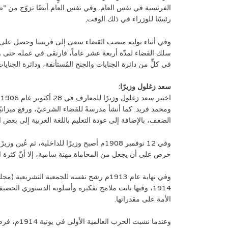
الفرنسية في نفس العام. وفي نفس العام أيضًا تزوّج من “ص
رئيسًا للوزراء في ذلك الوقت,
سلك القضاء لمدّة أربعة عشر عاماً، فارتقى في عمله حتى و
في كلٍّ من دائرة الجنايات والجنح المُستأنفة، ودائرة الجناي
سعد زغلول وزيرًا:
ا
ومحمد فريد. كما أنشأ مدرسةً للقضاء الشرعيّ، ورفع ميزانيّة ا
الضعف، بالإضافة إلى عودة التعليم باللغة العربية إلى بعض ال
حرص على أن يجعل من المحاماة مهنة سامية، إلا أنّ كثرة اصطدا
1914، وفيها بانت ملامح تفكيره وأسلوبه الدستوري ال
الأمة على مقدراتها.
وعندما نشبت الحرب العالمية الأولى في يونية 1914م، فرضت بريطانيا الحماية على مصر، ولم تنعقد الجمعية التشريعية.