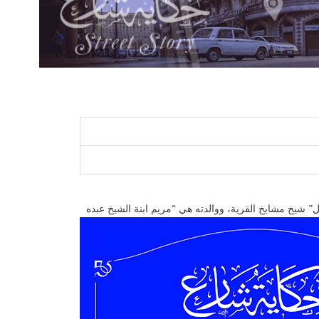
إبراهيم زغلول” شيخ مشايخ القرية، ووالدته هي “مريم ابنة الشيخ عبده