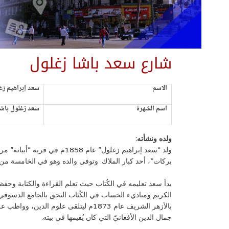
شارع سعد باشا زغلول
الاسم
سعد إبراهيم زغ
اسم الشهرة
سعد زغلول باشا
ولده ونشأته:
ولد “سعد إبراهيم زغلول” عا
بركات”، أحد كبار الملاك. وتوفي والده وهو في الخامسة من ع
بدأ سعد تعليمه في الكُتاب حيث تعلم القراءة والكتابة وحفظ 
بالأزهر الشريف عام 1873م ليتلقى علوم 
جمال الدين الأفغانيّ التي كان يُقيمها في بيته.