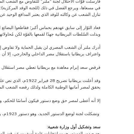
فأرسلت قوّات الاحتلال لجنة “ملنر” للتفاوض مع الشعب ا
في مسعاها، ويرجع الفضل في ذلك (للجنة الوفد المركزية)
تنازل الشعب عن وكالته للوفد الذي يعتبر المدافع الوحيد عن 
فعاد الثوّار إلى سابق عهدهم بحماس أكبر؛ فقاطعوا البضائع 
وبذلت السّلطات البريطانية جهدًا لقمعها بالقوّة لكن مُحاولات
واعتراف بريطانيا باستقلال مصر الداخلي والخارجي، إلا أن
فرفض سعد إبرام معاهدة مع بريطانيا تعطي مصر استقلال صوريا، فاع
وقد أعلنت بريطانيا
يحقق لمصر أمانيها الوطنية الكاملة ولذلك رفضه الشعب ال
إلا أنه أعطى لمصر حق وضع دستور فيكون أساسًا للحكم، ور
وتشكلت لجنة لوضع الدستور الجديد، وهو دستور 1923م، ووهذا يعني أن الأمة المصرية أصبحت مصدر السلطات بعد أن كان الحاكم المصري أو الأجنبي هو مصدر السلطات.
سعد وتشكيل أول وزارة شعبية:
بعد صدور الدستور جرت انتخابات عامة أسفرت عن فوز الوفد برئاسة سعد زغلول بأغلبية ساحقة بلغت 90 بالمائ