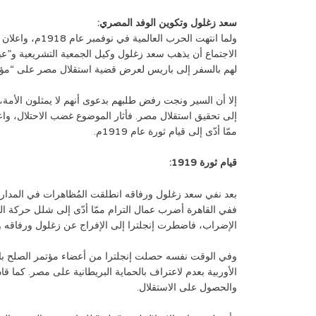
سعد زغلول وتكوين الوفد المصري:
ولما انتهت ال
لهم بالسفر إلى باريس لعرض قضية استقلال مصر على “مؤتمر 
إلا أن السير ونجت رفض طلبهم بدعوى أنهم لا يمثلون الأم
إلى تحقيق استقلال مصر. فأثار الموضوع غضب الاحتلال، وا
ممّا أدّى إلى قيام ثورة عام 1919م.
قيام ثورة 1919:
بعد نفي سعد زغلول ورفاقه انطلقت المُظاهرات في المدارس 
ففي القاهرة أضرب عمال الترام ممّا أدّى إلى شلل حركة النق
الإضراب، فاضطرت إنجلترا إلى الإفراج عن زغلول ورفاقه ور
وفي الوقت نفسه حصلت إنجلترا من أعضاء مؤتمر الصلح باع
الأوربية بعدم لاعتراف بالحماية البريطانية على مصر. كما 
والحصول على الاستقلال.