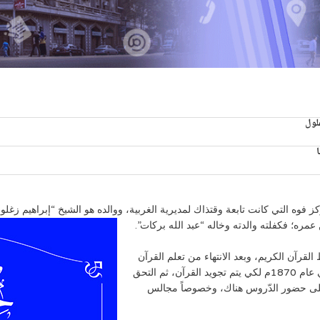
لول
م 1858م في قرية “أبيانة” مركز فوه التي كانت تابعة وقتذاك لمديرية الغربية، ووالده هو الشيخ “
مره؛ فكفلته والدته وخاله “عبد الله بركات”.
القرآن الكريم، وبعد الانتهاء من تعلم القرآن
الكريم ومباديء الحساب في الكًتاب التحق بالجامع الدسوقي عام 1870م لكي يتم تجويد القرآن، ثم التحق
الدين، وواظب على حضور الدّروس هناك، وخصوصاً مجالس