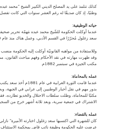
كذلك تتلمذ على يد المصلح الديني الكبير الشيخ “محمد عبده”، ف
وطنيًا، إذ كان صديقًا له رغم العشر سنوات التي كانت تفصل 
حياته الوظيفية:
عندما أوكلت الحكومة للشّيخ محمد عبده مَهمّة تحرير صحيفة 
سعد زغلول مُحرّرًا في القسم الأدبي، وعمل هناك منذ عام 1880م إلى عام 1882م.
وقد ظهرت مهارته في نقد الأحكام وفهم مباحث القانون، مما
مكتب الجيزة في سبتمبر 1882م.
عمله بالمحاماة:
عندما قامت الثورة العرابية
بدور مهم في نقل أخبار الوطنيين إلى عرابي في الجبهة، و
الاشتراك في جمعية سرية، وبعد ثلاثة أشهر خرج من السجن ل
عمله بالقضاء:
عرضت عليه الحكومة وظيفة نائب قاضٍ بمحكمة الاستئناف،