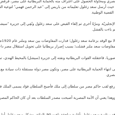
لمصري ومحاولة الحصول على اعتراف منه بالحماية البريطانية على مصر، فرفض
؛ حيث أرسل سعد زغلول تعليماته من باريس إلى “عبد الرحمن فهمي” لتوعية ا
القضية الوطنية.
الإنجليزيّة. ومرّةً أخرى تم إلقاء القبض على سعد زغلول ونُفِي إلى جزيرة “سي
هم باءت بالفشل.
أدرك
 مفاوضات سعد ملنر فشلت؛ بسبب إصرار بريطانيا على تحويل استقلال مصر داخل
تقلته القوات البريطانية ونفته إلى جزيرة (سيشل) بالمحيط الهندي، تمهيدًا لإعلان تصر
 تصريح 28 فبراير 1922م، الذي نص على انتهاء الحماية البريطانية على مصر، وتكون مصر دولة مستقلة
مصري.
فع لقب حاكم مصر من سلطان إلى ملك فأصبح السلطان فؤاد يسمى الملك فؤاد الأ
ة، وشكل سعد زغلول أول وزارة (شعبية دستورية) في تاريخ مصر في يناير 1924م.