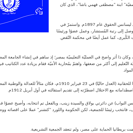
فيّة” ابنة “مصطفى فهمي باشا”، الذي كان
وفي أثناء توليه منصب القضاء سعى إلى فرنسا وحصل على ليسانس الحقوق عام 1897م. واستمرّ في
صل إلى رتبة المُستشار، وعمل عضوًا ورئيسًا
ات الكُبرى، كما عمل أيضًا في محكمة النّقض.
ختير سعد زغلول وزيرًا للمعارف في 28 أكتوبر عام 1906، وكان ذا أثر واضح في العمليّة التعليميّة بمصر؛ إذ ساه
لتّعليم إلى أكثر من ضعفها، واهتمّ بمُحاربة الأميّة فقام بزيادة عدد الكتاتيب ف
مواد.
وفي 12 نوفمبر 1908م أصبح وزيرًا للداخلية، ثم عُين وزيرًا للحقانية (ال
ماته مع الاحتلال اضطرّته إلى تقديم استقالته في أول أبريل 1912م.
حصيف، فانتخب رئيسًا للجمعية، لكن الحكومة واللورد “كتشنر” عملا على اقصائه