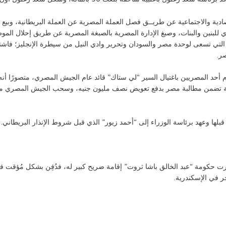
تصادية والاجتماعية عن طريــق فصل العملة المصرية عن العملة البريطانية، وبي
ي للبنين والبنات، وصبغ الإدارة المصرية بالصبغة المصرية عن طريق إحلال المو
ن التي تسعى لوحدة مصر والسودان وتحرير وادي النيل من سيطرة الإنجليز؛ فا
ر.
م أحد المصريين باغتيال السير “لي ستاك” قائد عام الجيش المصري، متصورًا أنه
اللهجة تضمن مطالبة مصر بدفع تعويض نصف مليون جنيه، وسحب الجيش المصري 
خر في الإسكندرية.