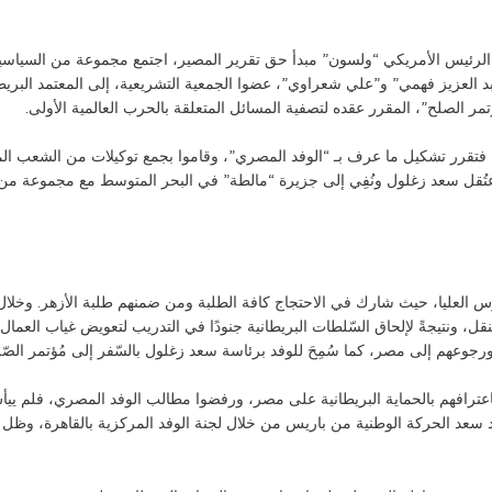
حرب العالمية في نوفمبر عام 1918م، واعلان الرئيس الأمريكي “ولسون” مبدأ حق تقرير المصير، اجتمع 
الصلح”، المقرر عقده لتصفية المسائل المتعلقة بالحرب العالمية الأولى.
ة، فتقرر تشكيل ما عرف بـ “الوفد المصري”، وقاموا بجمع توكيلات من الشعب 
عتُقل سعد زغلول ونُفِي إلى جزيرة “مالطة” في البحر المتوسط مع مجموعة من
العليا، حيث شارك في الاحتجاج كافة الطلبة ومن ضمنهم طلبة الأزهر. وخلال 
ل، ونتيجةً لإلحاق السّلطات البريطانية جنودًا في التدريب لتعويض غياب العما
جوعهم إلى مصر، كما سُمِحَ للوفد برئاسة سعد زغلول بالسّفر إلى مُؤتمر الص
ترافهم بالحماية البريطانية على مصر، ورفضوا مطالب الوفد المصري، فلم ي
قاد سعد الحركة الوطنية من باريس من خلال لجنة الوفد المركزية بالقاهرة، وظ