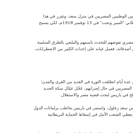
مجموعة من السياسيين الوطنيين المصريين في منزل سعد، وتقرر في هذا
الاجتماع أن يذهب سعد زغلول وكيل الجمعية التشريعية و”عبد العزيز فهمي” و”علي شعراوي”، عضوا الجمعية التشريعية، إلى المعتمد البريطاني “السير ونجت” في 13 نوفمبر 1918م، لكي يسمح
المصري تفوضهم للتحدث باسمهم والسّعي بالطرق السلمية
 أصدقائه، فعمل غيابه على إحداث الكثير من الاضطرابات،
عدة أيام انطلقت الثورة في العديد من القرى والمدن؛
ل المصريين في حال إضرابهم، عَجّل عمّال سكة الحديد
ّلح في باريس لبحث قضية مصر والاستقلال.
يأس سعد زغلول، واستمر في باريس يخاطب برلمانات الدول
ل يعطي الشعب الأمل في إسقاط الحماية البريطانية