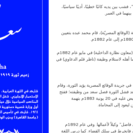
شب بين يديه كاتبًا خطيبًا، أديبًا سياسيًا،
بينهما في العمر.
(الوقائع المصريّة)، قام محمد عبده بتعيين
وللاستفادة من مواهبه القانونيّة أوكلت إليه الحكومة منصب (معاون نظارة الداخلية) في مايو عام 1882م.
 أهله لاستلام وظيفة (ناظر قلم الدعاوي) في
 في عام 1881م أخذ سعد يكتب في جريدة الوقائع المصرية يؤيد الثورة، وقام
بعد فشل الثورة فصل سعد من وظيفته؛ ففتح
مكتبًا للمحاماة، وظلت سلطات الاحتلال والخديو تطارده، فقبض عليه في 20 يونية 1883م بتهمة
يعود إلى المحاماة.
كان للشهرة التي اكتسبها سعد زغلول اختارته الأميرة” نازلي فاضل” وكيلاً لأعمالها. وفي عام 1892م
 فانخرط في سلك القضاء. كما درس اللغة