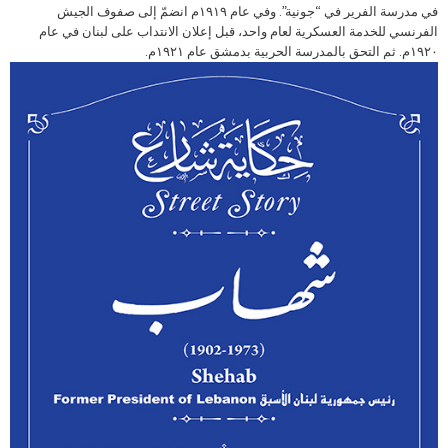
في مدرسة الفرير في “جونية”. وفي عام ١٩١٩م انضمّ إلى صفوف الجيش
الفرنسي للخدمة العسكرية لعام واحد، قبل إعلان الانتداب على لبنان في عام
١٩٢٠م. ثم التحق بالمدرسة الحربية بدمشق عام ١٩٢١م.