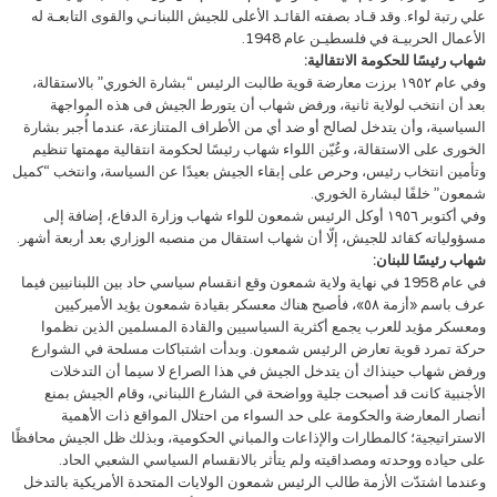
علي رتبة لواء. وقد قـاد بصفته القائـد الأعلى للجيش اللبنانـي والقوى التابعـة له
الأعمال الحربيـة في فلسطيـن عام 1948.
شهاب رئيسًا للحكومة الانتقالية:
وفي عام ١٩٥٢ برزت معارضة قوية طالبت الرئيس “بشارة الخوري” بالاستقالة،
بعد أن انتخب لولاية ثانية، ورفض شهاب أن يتورط الجيش فى هذه المواجهة
السياسية، وأن يتدخل لصالح أو ضد أي من الأطراف المتنازعة، عندما أُجبر بشارة
الخورى على الاستقالة، وعُيّن اللواء شهاب رئيسًا لحكومة انتقالية مهمتها تنظيم
وتأمين انتخاب رئيس، وحرص على إبقاء الجيش بعيدًا عن السياسة، وانتخب “كميل
شمعون” خلفًا لبشارة الخوري.
وفي أكتوبر ١٩٥٦ أوكل الرئيس شمعون للواء شهاب وزارة الدفاع، إضافة إلى
مسؤولياته كقائد للجيش، إلّا أن شهاب استقال من منصبه الوزاري بعد أربعة أشهر.
شهاب رئيسًا للبنان:
في عام 1958 في نهاية ولاية شمعون وقع انقسام سياسي حاد بين اللبنانيين فيما
عرف باسم «أزمة ٥٨»، فأصبح هناك معسكر بقيادة شمعون يؤيد الأميركيين
ومعسكر مؤيد للعرب يجمع أكثرية السياسيين والقادة المسلمين الذين نظموا
حركة تمرد قوية تعارض الرئيس شمعون. وبدأت اشتباكات مسلحة في الشوارع
ورفض شهاب حينذاك أن يتدخل الجيش في هذا الصراع لا سيما أن التدخلات
الأجنبية كانت قد أصبحت جلية وواضحة في الشارع اللبناني، وقام الجيش بمنع
أنصار المعارضة والحكومة على حد السواء من احتلال المواقع ذات الأهمية
الاستراتيجية؛ كالمطارات والإذاعات والمباني الحكومية، وبذلك ظل الجيش محافظًا
على حياده ووحدته ومصداقيته ولم يتأثر بالانقسام السياسي الشعبي الحاد.
وعندما اشتدّت الأزمة طالب الرئيس شمعون الولايات المتحدة الأمريكية بالتدخل