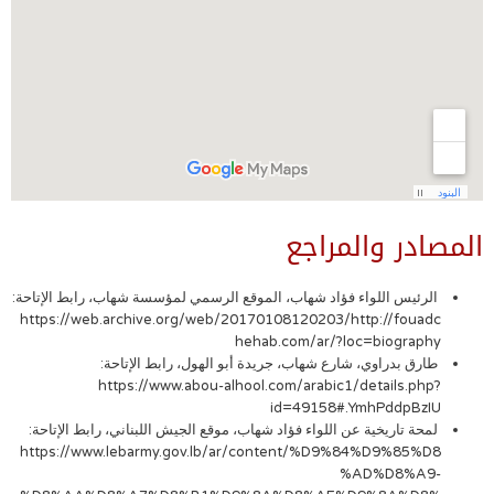
المصادر والمراجع
الرئيس اللواء فؤاد شهاب، الموقع الرسمي لمؤسسة شهاب، رابط الإتاحة:
https://web.archive.org/web/20170108120203/http://fouadc
hehab.com/ar/?loc=biography
طارق بدراوي، شارع شهاب، جريدة أبو الهول، رابط الإتاحة:
https://www.abou-alhool.com/arabic1/details.php?
id=49158#.YmhPddpBzIU
لمحة تاريخية عن اللواء فؤاد شهاب، موقع الجيش اللبناني، رابط الإتاحة:
https://www.lebarmy.gov.lb/ar/content/%D9%84%D9%85%D8
%AD%D8%A9-