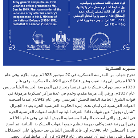
مسيرته العسكرية:
تخرج شهاب من المدرسة العسكرية في 20 سبتمبر 1923م برتبة ملازم. وفي عام
1929م رقي إلى رتبة نقيب وعين قائدًا لإحدى الثكنات العسكرية، وفي عام
1930م حضر دورات عسكرية في فرنسا وتخرج في المدرسة الحربية العليا بباريس
عام 1937م، ورقي إلى مرتبة مقدم، وخدم في عدة مراكز عسكرية مرموقة في
قوات الشرق الخاصة التابعة للجيش الفرنسي. وفي عام 1942م عندما أصبحت
القوات الفرنسية في لبنان تحت إمرة الحكومة الفرنسية الحرة بقيادة الجنرال
“شارل ديجول” عين شهاب قائدًا للفرقة اللبنانية التابعة للقوات الفرنسية الحرة
في الشرق، والتي أصبحت النواة المستقبلية للجيش اللبناني. وفي عام 1944م
رقي إلى رتبة عقيد وكلف بمهمة تنظيم جميع القوات العسكرية اللبنانية، ثم أصبح
في 1 أغسطس عام 1946م أول قائد للجيش اللبناني بعد حصولها علي الاستقلال،
وحصل علي رتبة زعيم أي عميد، وفي عام 1949م كان أول ضابط لبناني يحصل