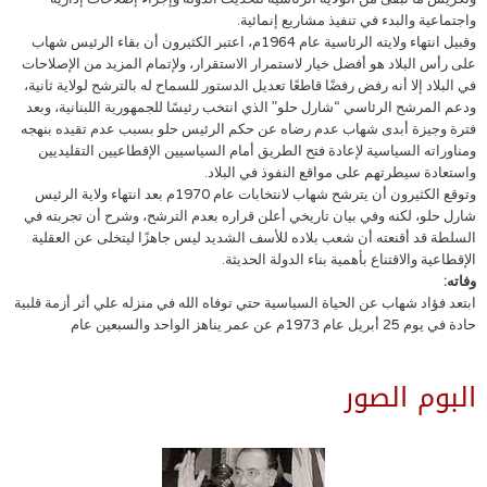
واجتماعية والبدء في تنفيذ مشاريع إنمائية.
وقبيل انتهاء ولايته الرئاسية عام 1964م، اعتبر الكثيرون أن بقاء الرئيس شهاب
على رأس البلاد هو أفضل خيار لاستمرار الاستقرار، ولإتمام المزيد من الإصلاحات
في البلاد إلا أنه رفض رفضًا قاطعًا تعديل الدستور للسماح له بالترشح لولاية ثانية،
ودعم المرشح الرئاسي “شارل حلو” الذي انتخب رئيسًا للجمهورية اللبنانية، وبعد
فترة وجيزة أبدى شهاب عدم رضاه عن حكم الرئيس حلو بسبب عدم تقيده بنهجه
ومناوراته السياسية لإعادة فتح الطريق أمام السياسيين الإقطاعيين التقليديين
واستعادة سيطرتهم على مواقع النفوذ في البلاد.
وتوقع الكثيرون أن يترشح شهاب لانتخابات عام 1970م بعد انتهاء ولاية الرئيس
شارل حلو، لكنه وفي بيان تاريخي أعلن قراره بعدم الترشح، وشرح أن تجربته في
السلطة قد أقنعته أن شعب بلاده للأسف الشديد ليس جاهزًا ليتخلى عن العقلية
الإقطاعية والاقتناع بأهمية بناء الدولة الحديثة.
وفاته:
ابتعد فؤاد شهاب عن الحياة السياسية حتي توفاه الله في منزله علي أثر أزمة قلبية
حادة في يوم 25 أبريل عام 1973م عن عمر يناهز الواحد والسبعين عام
البوم الصور