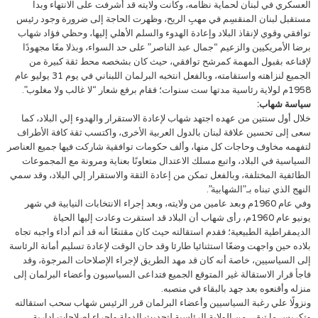
العسكري في لبنان لحماية نظامه، وكانت ولايته قد أشرفت على الانتهاء وبدا
مستقبل لبنان المنقسِم في مهبِ الريح، وظهرت الحاجة إلى ضرورة وجود رئيس
توافقي وقوي لإنقاذ البلاد وإعادة الهدوء والسلم الأهلي إليها، وحظي فؤاد شهاب
برضا الأمريكيين والزعيم “جمال عبد الناصر” على حد السواء، وبذلا معًا مجهودًا
لإقناعه بقبول المهمة كمرشح توافقي، حيث كان بشخصه محط ثقة كبيرة من
الجميع لنزاهته واستقامته، وبالفعل انتخبه البرلمان اللبناني في يوم 31 يوليو عام
1958م لولاية رئاسية مدتها ست سنوات؛ فقام برفع شعار “لا غالب ولا مغلوب”.
سياسة شهاب:
خلال أول سنتين من عهده اجتهد شهاب لإعادة الاستقرار والهدوء إلي البلاد، كما
سعى إلى تحسين علاقة لبنان بالدول العربية الأخرى، واكتسب ثقة كافة الأطراف
لتفهمه مخاوف وحاجات كل منها، وألف حكومات توافقية شاركت فيها جميع العناصر
السياسية في البلاد، واتبع مسلك الاعتدال متعاونًا بعناية ومرونة مع المجموعات
الطائفية المختلفة، وبالفعل تمكن من إعادة الثقة والاستقرار إلي البلاد، وقد سمي
النهج الذي تبناه بـ”الشهابية”.
وفي عام 1960م وبعد عامين من ولايته، وبعد إجراء الانتخابات النيابية في شهر
يونيو عام 1960م، رأى شهاب أن البلاد قد استقرت وعادت إليها الحياة
الديمقراطية الطبيعية؛ فقدم استقالته حيث كان مقتنعًا أنه قد أتم أداء واجبه تجاه
بلاده حين واجهت وضعًا استثنائيا طارئا وقد حان الوقت لإعادة تسليم أمانة الرئاسة
إلى السياسيين، خاصة أنه كان قد مهد الطريق لإجراء الإصلاحات المرجوة، وقد
فاجأ قرار الاستقالة غير المتوقع الجميع فتداعى السياسيون وأعضاء البرلمان إلى
منزله وأقنعوه بعد جهد بالبقاء في منصبه.
ونزولًا علي رغبة السياسيين وأعضاء البرلمان قرر الرئيس شهاب سحب استقالته
وتكريس ما تبقى من الولاية الرئاسية لتحديث الدولة وإجراء إصلاحات إدارية