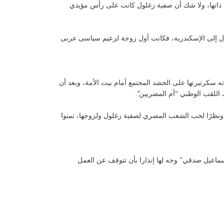
ة ذاتها، ولا شك أن صفية زغلول كانت على رأس مؤيدي
ت الحجابَ لحظة وصولِها مع زوجها سعد زغلول إلى الإسكندرية، فكانت أول زوجة لزعيم سياسى عربى
 سكرتيرتها على الحشد المجتمع أمام بيت الأمة، وبعد أن
 اللقب الوطني “أم المصريين”.
 ونظرًا لحب الشعب المصري لصفية زغلول ولزوجها، تمنوا
اء وقتها “إسماعيل صدقي” وجه لها إنذارا بأن تتوقف عن العمل