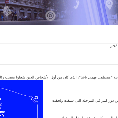
فهمي
طفى فهمي”، ولدت في عام 1878م، وهي ابنة “مصطفى فهمي باشا”، الذي كان من أول الأشخاص الذين 
ا من دور كبير في المرحلة التي سبقت ولحقت