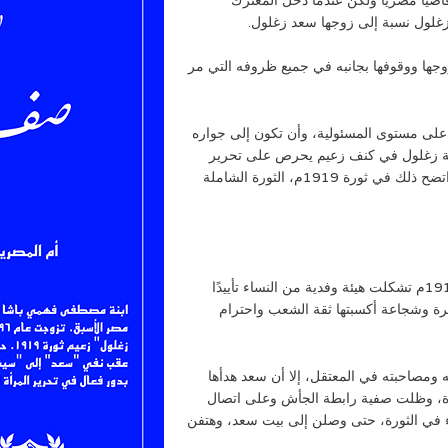
 يكن سوى قاضيًا مصريًا ولكن عندما دخل المعترك
غلول نسبة إلى زوجها سعد زغلول.
زوجها ووقوفها بجانبه في جميع ظروفه التي مر
لى مستوى المسئولية، وأن تكون إلى جواره
ية زغلول في كنف زعيم يحرص على تحرير
الشعب بفئاته المختلفة، برجاله ونسائه، مسلمين وأقباط، واتضح ذلك في ثورة 1919م، الثورة الشاملة
تشكل الوفد المصري من الرجال عام 1918م، وفي عام 1919م تشكلت هيئة وفدية من النساء تأييدًا
يرة وشجاعة أكسبتها ثقة الشعب واحترام
ومصاحبته في المعتقل، إلا أن سعد هدأها
لإرادة، وظلت صفية رابطة الجأش وعلى اتصال
ء في الثورة، حتى وصلن إلى بيت سعد، وهتفن