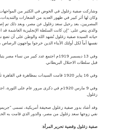
وشاركت صفية زغلول في الخوض في الكثير من المواجهات ا
وكان لها أثر كبير في ظهور العديد من الشعارات والتنديدات، 
المصريين، بعد رحيل سعد زغلول عن مصر، وبعد ذلك تم إصدا
والذي ينص على: “إن كانت السلطة الإنجليزية الغاشمة قد 
حياته السيدة صفية زغلول تُشهد الله والوطن على أن تضع 
نفسها أماً لكل أولئك الأبناء الذين خرجوا يواجهون الرصاص 
وفي 13 ديسمبر 1919م اجتمع عدد كبير من
قبل سلطات الاحتلال البريطاني.
وفي 16 يناير 1920 قامت السيدات بمظاهرة في القاهرة تأييدًا للوفد وقياداته، ومنادية بالاستقلال ومعادية للجنة “ملنر”.
وفي 9 مارس 1920م في ذكرى مرور عام على
زغلول.
وقد أشاد بدور صفية زعلول صحيفة أمريكية، تسمى “جريس توم
نفي زوجها سعد زغلول من مصر، والدور الذي قامت به الحركة 
صفية زغلول وقضية تحرير المرأة: