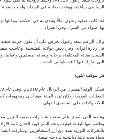
تزوجت سعد زغلول 1919م، وحينما تزوجته لم
السياسي ساعدته ووفقت بجانبه في الشدائد ولقبت بصفية ز
لقد كانت صفية زغلول مثالًا يقتدى به في إخلاصها ووفائها ل
بها، سواء في السراء وفي الضراء.
وكان الزعيم سعد زغلول يحرص على أن تكون حرمه صفية ع
في زيارة أقرانه، وفي بعض جولاته التفتيشية، وعاشت صف
التي شارك فيها كافة طوائف الشعب.
في موكب الثورة:
للمطالب القومية، وكان لهذه الهيئة نفوذ أدبي ومجهودات كب
البلاد، وكذلك على المستوى الدولي.
وعندما ألقي القبض على سعد باشا، أرادت صفية النزول معه 
وطلب منها البقاء، فبقيت بالغة التأثر قوية الجنان ثابتة ا
بالتحركات الثورية تشد من أزر المتظاهرين، وشاركت النسا
بحياة سعد باشا وبالتحية لزوجته صفية.