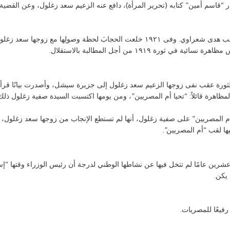
 “قاسم أمين” كتابه (تحرير المرأة)، دافع عنه الزعيم سعد زغلول، وعن القضي
فقد ساهمت بشكل فعال في تحرير المرأة المصرية إلى جانب هدى شعراوي. وفى ١٩٢١ خلع
 ١٩١٩ من أجل المطالبة بالاستقلال.
ورة عقب نفى زوجها الزعيم سعد زغلول إلى جزيرة سيشل، وأصدرت بيانًا قرأته
لمظاهرة قائلاً: “تحيا أم المصريين”، ومن يومها اكتسبت السيدة صفية زغلول ذلك
أم المصريين” على صفية زغلول، أنها لم تستطع الإنجاب من زوجها سعد زغلول،
ها لقب “أم المصريين”.
 أغسطس عام 1927، عاشت صفية عشرين عامًا لم تتخل فيها عن نشاطها الوطني لدرجة أن رئيس الوزر
 يكن.