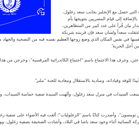
لتي حصل مع الإنجليز بجانب سعد زغلول،
بالإضافة إلى قيام المصريين بتتويجها بأم
ر بيان قُرأ على عدد كبير من المتظاهرين،
اعتقلت سعداً ولسان سعد فإن قرينته شريكة
نفسها في نفس المكان الذي وضع زوجها العظيم نفسه فيه من التضحية والجهاد م
من أجل الحرية”.
 نساء مصر يتباحثن، وعرف هذا الاجتماع باسم “اجتماع الكاتدرائية المرقسية”، وخرجن من
 الثورة، اجتمعت السيدات في منزل سعد زغلول، وألهبت السيدة صفية حماسة السيدات
سون”، وأصدرت كتابًا باسم “الزغلوليات”؛ ألقت فيه الأضواء على صفية زغلول 
النسائية أثناء وجود سعد باشا في البلاد، وأشادت الصحيفة بصفية زغلول، ووصف