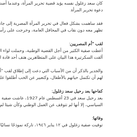
كان سعد زغلول نفسه يؤيد قضية تحرير المرأة، وعندما أصدر
دعوة تحرير المرأة.
تظهر معه دون نقاب في المحافل العامة، وخرجت على رأس مظاهرة نسائية في ثورة
لقب “أم المصريين:
أعطت صفية الكثير من أجل القضية الوطنية، وحملت لواء الث
ألقت السكرتيرة هذا البيان على المتظاهرين هتف أحد قادة ا
والجدير بالذكر أن من الأسباب التي دعت إلى إطلاق لقب “
لهم أن تكتمل حياتهم بالأطفال، وكتعبير عن الحب أطلقوا علي
كفاحها بعد رحيل سعد زغلول:
بعد رحيل سعد في 23
السياسي، إلا أنها لم تتوقف عن العمل الوطني وكأن شيئا لم
وفاتها:
توفيت صفية زغلول في ١٢ يناير ١٩٤٦، تاركة نموذجًا نسائيًا رفيعًا للمصريات.