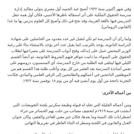
وفي شهر أكتوبر سنة ١٩٢٢ أصبح عبد الحميد أول مصري يتولى مقاليد إدارة
مدرسة الحقوق الملكية على أثر استقالة ناظرها الأجنبي، فكان أول همه جعل
التدريس فيها باللغة العربية، وقد نجح في ذلك وأصبح كل العلوم يدرس بها ما عدا
(القانون الروماني).
ولما رأى أن المدرسة لم تكن لتقبل غير عدد محدود من الحاصلين على شهادة
الدراسة الثانوية، يؤخذ بالترتيب كما يقبل عدد آخر يؤخذ بالاستثناء بناءً على رغبة
الوزير المختص عمل على إبداله، وفتح أبواب المدرسة على مصراعيها لطلاب
الحقوق على السواء، ما دامت تتوافر فيهم الشروط القانونية، ثم أنشأ القسم
الليلي فيها ليتلقى فيه الطلبة من خارج المدرسة، أي المنتسبون، دروسهم على
نفس أساتذة المدرسة بعد العصر من كل يوم، وأغلب طلبة هذا القسم هم من
الموظفين الناجحين في أعمالهم والطامحين إلى الرقي العلمي والمادي، فكانت
التجربة ناجحة من أول يوم أنشئ فيه أي من يوم ١٨ نوفمبر سنة ١٩٢٢.
من أعماله الأخرى:
ومن أعماله الجليلة التي تخلد له قبوله وظيفة سكرتير بلجنة التعويضات، التي
أنشئت في سنة ١٩١٩م لتخفيف مصائب من حلت بهم الخسائر من جراء
اضطرابات تلك السنة وما بعدها، فكان خير معين للعاجز والفقير، وكان عنوان
العدل والقانون في اللجنة وسطر له الثناء العاطر في تقريرها النهائي.