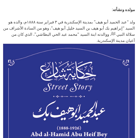
مولده ونشأته:
ولد “عبد الحميد أبو هيف” بمدينة الإسكندرية في ٣ فبراير سنة ١٨٨٨م، والده هو
السيد “إبراهيم بك أبو هيف بن السيد خليل أبو هيف”، وهو من السادة الأشراف من
سلالة النبي ﷺ، ووالدته ابنة السيد “محمد عبد الحي البطاشي”، الذي كان من
أعيان مدينة الإسكندرية.