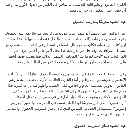
الكبرى القانون وتعلم اللغة اللاتينية، ثم سافر إلى الكثير من الدول الأوروبية، وبعد
أن حصل على الدكتوراه رجع إلى مصر.
عبد الحميد مدرسًا بمدرسة الحقوق:
عين الدكتور عبد الحميد أبو هيف عقب عودته من فرنسا مدرسًا بمدرسة الحقوق،
وعهد إليه بتدريس مادة (المرافعات المدنية والتجارية)، فأخرج فيها باللغة العربية
أول كتاب من عمله، فكان مرجع رجال القضاء والمحاكم في كشف ما استعصى من
مسائل المرافعات، وقد حل في تدريسه هذا محل أكبر عالم أجنبي عرف في
المرافعات وهو “أوجد لوزينا بك” المحامي الشهير آنذاك، فما مضت بضعة أشهر
على تدريسه إلا وقد ظهر أثر علمه فكان موضع الفخر بين الطلبة والزملاء.
وفي سنة ١٩١٧ حدث عجز في المدرسين بمدرسة الحقوق؛ نظرًا لسفر الأساتذة
الإنجليز والفرنسيين إلى وطنهم أثناء الحرب العالمية الأولى، فطلب إليه تدريس
القانون الدولي بقسميه العام والخاص، فلبى الطلب وأظهر فيه براعة كبيرة جدًا،
وقام بتأليف كتاب في (القانون الدولي الخاص) باللغة الإنجليزية تفوق به على
المؤلفين الأجانب، وشهد له بذلك كبار العارفين في مصر حينئذ؛ مثل الأستاذ
“أرمانجون”، الذي كان مدرسًا لهذا العلم نفسه في المدرسة، والسير “موريس
إيموس” المستشار القضائي السابق الذي كان ناظرًا لمدرسة الحقوق، والمستر
“والتون” الذي تولى نظارتها بعده.
عبد الحميد ناظرًا لمدرسة الحقوق: