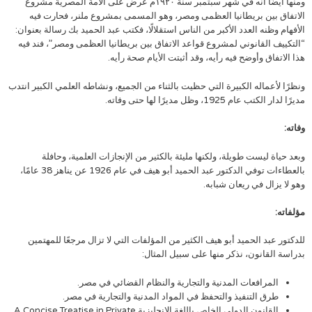
ومنها أيضًا أنه في شهر سبتمبر سنة ١٩٢٠م عرض على الأمة المصرية مشروع
الاتفاق بين بريطانيا العظمى ومصر، وهو المسمى بمشروع ملنر، فحارت فيه
الأفهام وظنه العدد الأكبر من الناس استقلالًا، فكتب عبد الحميد بك رسالة بعنوان:
“التكييف القانوني لمشروع قواعد الاتفاق بين بريطانيا العظمى ومصر”، فند فيه
هذا الاتفاق وأوضح فيه رأيه، وقد أثبتت الأيام صحة رأيه.
ونظرًا لأعماله الكبيرة التي حظيت بالثناء من الجميع، ونشاطه العلمي الكبير انتدب
مديرًا لدار الكتب عام 1925، وظل مديرًا لها حتى وفاته.
وفاته:
وبعد حياة ليست طويلة، ولكنها مليئة بالكثير من الإنجازات العلمية، وحافلة
بالعطاءات توفي الدكتور عبد الحميد أبو هيف في عام 1926 عن يناهز 38 عامًا،
وهو لا يزال في ريعان شبابه.
مؤلفاته:
للدكتور عبد الحميد أبو هيف الكثير من المؤلفات التي لا تزال مرجعًا للمهتمين
بدراسة القانون، نذكر منها على سبيل المثال:
المرافعات المدنية والتجارية والنظام القضائي في مصر.
طرق التنفيذ والتحفظ في المواد المدنية والتجارية في مصر.
القانون الدولي الخاص باللغة الإنجليزية A Concise Treatise in Private