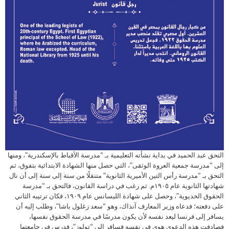
التحق عبد الحميد في بداية نشأته التعليمية بـ “مدرسة الأقباط بالإسكندرية”، ومنها
إلى “مدرسة جمعية العروة الوثقى”، التي حصل منها الشهادة الابتدائية بتفوق، ثم
التحق بـ “مدرسة رأس التين الأميرية الثانوية” متنقلًا من سنة إلى سنة إلى أن نال
شهادتها الثانوية عام ١٩٠٥م. ثم رغب في دراسة القانون، فالتحق بـ “مدرسة
الحقوق الخديوية”، وحصل على شهادة الليسانس عام ١٩٠٩، فكان ترتيبه الثاني
على دفعته؛ فدعاه وزير المعارف آنذاك، وهو “سعد زغلول باشا”، وطلب إليه أن
يسافر إلى فرنسا ليعد نفسه لأن يكون مدرسًا في مدرسة الحقوق نفسها،
فصادفت هذه الدعوى هوى في نفسه فسافر إلى “تولوز”، فدرس في جامعتها