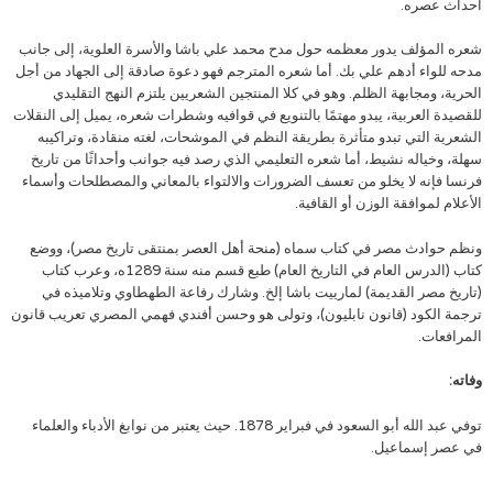
أحداث عصره.
شعره المؤلف يدور معظمه حول مدح محمد علي باشا والأسرة العلوية، إلى جانب
مدحه للواء أدهم علي بك. أما شعره المترجم فهو دعوة صادقة إلى الجهاد من أجل
الحرية، ومجابهة الظلم. وهو في كلا المنتجين الشعريين يلتزم النهج التقليدي
للقصيدة العربية، يبدو مهتمًا بالتنويع في قوافيه وشطرات شعره، يميل إلى النقلات
الشعرية التي تبدو متأثرة بطريقة النظم في الموشحات، لغته منقادة، وتراكيبه
سهلة، وخياله نشيط، أما شعره التعليمي الذي رصد فيه جوانب وأحداثًا من تاريخ
فرنسا فإنه لا يخلو من تعسف الضرورات والالتواء بالمعاني والمصطلحات وأسماء
الأعلام لموافقة الوزن أو القافية.
ونظم حوادث مصر في كتاب سماه (منحة أهل العصر بمنتقى تاريخ مصر)، ووضع
كتاب (الدرس العام في التاريخ العام) طبع قسم منه سنة 1289ه، وعرب كتاب
(تاريخ مصر القديمة) لمارييت باشا إلخ. وشارك رفاعة الطهطاوي وتلاميذه في
ترجمة الكود (قانون نابليون)، وتولى هو وحسن أفندي فهمي المصري تعريب قانون
المرافعات.
وفاته:
توفي عبد الله أبو السعود في فبراير 1878. حيث يعتبر من نوابغ الأدباء والعلماء
في عصر إسماعيل.