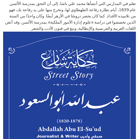
تعلم في المدارس التي أنشأها محمد علي باشا، إلى أن التحق بمدرسة الألسن
عام 1839، أيام نظارة رفاعة الطهطاوي لها، وتخرج منها على يد رفاعة بك، فهو
من تلاميذه الأفذاذ. كما كان يحضر دروسًا في الأزهر أيضًا. وكان واحدًا من الستة
الذين تخصصوا في دراسة «علوم إدارة الأمور الملكية» بمدرسة الألسن. وقد أتقن
اللغات العربية والفرنسية والإيطالية، ونبغ في فنون الأدب والشعر.