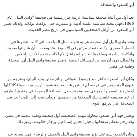
أبو السعود والصحافة:
يعد أول من أنشأ صحيفة سياسية عربية غير رسمية هي صحيفة “وادي النيل” عام
1866، فهي مجلة سياسية علمية أدبية، واستمرت حتى توقفت بوفاته، ولذلك يعتبر
أبو السعود من أوائل الصحفيين السياسيين في تاريخ مصر الحديث.
وتعد وادي النيل أول صحيفة عربية تناولت مثل المباحث التي كانت تنشرها في
القطر المصري، وكانت تصدر مرتين في الأسبوع. وقد وصفت بأن عباراتها صحيحة
وأفكارها سليمة، وساعدها الخديو إسماعيل لأنها كانت تخدم أفكاره بإخلاص
واعتدال، دون أن تتعرض للمسائل الدينية. وتعتبر صحيفة وادي النيل أول صحيفة
وطنية في مصر.
وكان أبو السعود شاعر مبدع يصوغ القوافي، وناثر مفتن يجيد البيان، ومترجم من
عيون المترجمين في عهده، لم تستغن عنه صحيفة شعبية أو رسمية، سواء كاتبًا لها
أو مترجمًا لفصولها. وهو في صحيفته قد جعل الصحافة المصرية في مفترق الطرق،
إذ عند صحيفته خلصت تلك الصحافة من رسميتها، وبدأت تتجه إلى اللون الحر في
الصحافة التي نعرفها اليوم.
ويعتبر جهد أبو السعود محاولة مهمة، فصحيفته أول صحيفة وطنية شعبية في مصر،
وقد زحم معظم صفحاتها بأخبار الخديو إسماعيل ورجال حكومته، وغير ذلك.
وكان الخديو إسماعيل يؤثر صحيفة وادي النيل بالعطف والرضاء، فهي لسانه عند