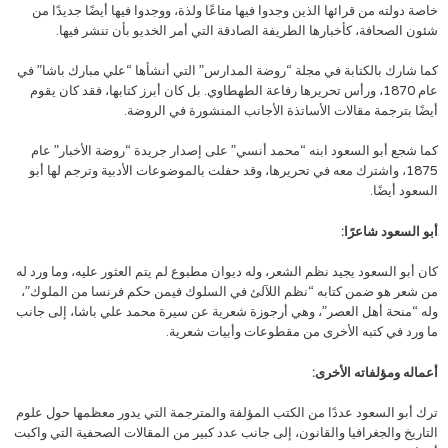
خاصة دولته من قرائها الذين وجدوا فيها متاعًا ولذة، ووجدوا فيها أيضًا جديدًا من
شئون الصحافة، كأخبارها الطريفة الصادقة التي أمر الخديو بأن تنشر فيها.
كما شارك بالكتابة في مجلة “روضة المدارس” التي أنشأها “علي مبارك باشا” في
عام 1870، ورأس تحريرها رفاعة الطهطاوي. بل كان أبرز كتابها، فقد كان يقوم
أيضًا بترجمة مقالات الأساتذة الأجانب المنشورة في الروضة.
كما شجع أبو السعود ابنه “محمد أنسي” على إصدار جريدة “روضة الأخبار” عام
1875، واشترك معه في تحريرها، وقد حفلت بالموضوعات الأدبية وترجم لها أبو
السعود أيضًا.
أبو السعود شاعرًا:
كان أبو السعود يجيد نظم الشعر، وله ديوان مطبوع لم يتم العثور عليه، وما ورد له
من شعر هو ضمن كتابه “نظم اللآلئ في السلوك فيمن حكم فرنسا من الملوك”،
وله “منحة أهل العصر”، وهي أرجوزة شعرية عن سيرة محمد علي باشا، إلى جانب
ما ورد في كتبه الأخرى من مقطوعات وأبيات شعرية.
أعماله ومؤلفاته الأخرى:
ترك أبو السعود عددًا من الكتب المؤلفة والمترجمة التي يدور معظمها حول علوم
التاريخ والجغرافيا والقانون، إلى جانب عدد كبير من المقالات الصحفية التي واكبت