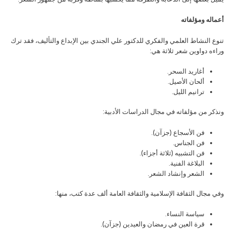
أعماله ومؤلفاته
تنوع النشاط العلمي والفكري للدكتور علي الجندي بين الإبداع والتأليف، فقد ترك
وراءه دواوين شعر ثلاثة هي:
أغاريد السحر.
ألحان الأصيل.
ترانيم الليل.
ونذكر من مؤلفاته في مجال الدراسات الأدبية:
فن الأسجاع (جزآن).
فن الجناس.
فن التشبيه (ثلاثة أجزاء).
البلاغة الفنية.
الشعر وإنشاد الشعر.
وفي مجال الثقافة الإسلامية والثقافة العامة ألف عدة كتب، منها:
سياسة النساء.
قرة العين في رمضان والعيدين (جزآن).