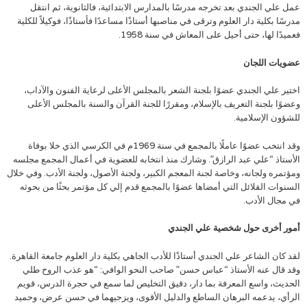
عمل علي الجندي بعد تخرجه مدرسًا بالمدارس الابتدائية، فالثانوية، ثم انتقل
مدرسًا بكلية دار العلوم وترقى في مناصبها أستاذًا مساعدًا فأستاذًا، فوكيلاً للكلية
فعميدًا لها، حتى أحيل على المعاش في سنة 1958.
عضويات اللجان
اختير علي الجندي عضوًا بلجنة الشعر بالمجلس الأعلى لرعاية الفنون والآداب،
وعضوًا بلجنة التعريف بالإسلام، ومقررًا للجنة القرآن والسنة بالمجلس الأعلى
للشؤون الإسلامية.
وقد انتخب عضوًا عاملًا بالمجمع في سنة 1969م في الكرسي الذي خلا بوفاة
الأستاذ “علي عبد الرازق”. وشارك منذ انتخابه للعضوية في أعمال المجمع مجلسه
ومؤتمره ولجانه، وخاصة لجنة المعجم الكبير، ولجنة الأصول، ولجنة الأدب. وفي خلال
السنوات القلائل التي أمضاها عضوًا بالمجمع قدم إلي كل مؤتمر بحثًا من بحوثه
في مجال الأدب.
أمور أخرى حول شخصية علي الجندي
لقد كان الشاعر علي الجندي أستاذًا للأدب الجاهي بكلية دار العلوم جامعة القاهرة.
وقد قال عنه الأستاذ “عباس حسن” صاحب النحو الوافي: “هو عذب الروح طلي
الحديث، واسع المعرفة بما دار، دقيق التخليص لما سمع في حجرة الدرس، قويم
الرأي، يدعمه البرهان الساطع والدليل الأقوى، ويزجيهما في حسن عرض، وحميد