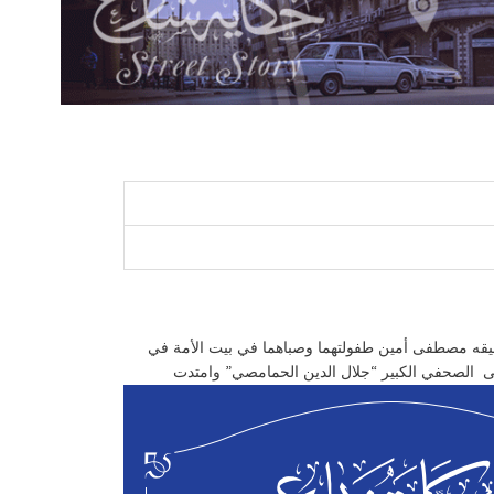
لي أمين وشقيقه مصطفى أمين طفولتهما وصباهما في بيت الأمة في
 الصحفي الكبير “جلال الدين الحمامصي” وامتدت