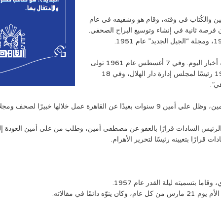
 والكُتاب في وقته، وقام هو وشقيقه في عام
ن فرصة ثانية في إنشاء وتوسيع البراح الصحفي.
وفي 18 يونيو 1951 عين نائبًا لرئيس مجلس إدارة مؤسسة أخبار اليوم. وفي 7 أغسطس عام 1961 تولى
رئاسة تحرير صحف دار الهلال، ثم أصبح في 30 مارس 1962 رئيسًا لمجلس إدارة دار الهلال، وفي 18
ت، مثل “دار النهار” و”دار الصياد” في بيروت.
الرئيس عبد الناصر في سبتمبر عام ١٩٧٠، أصدر الرئيس السادات قرارًا بالعفو عن مصطفى أمين، وطلب من عل
 بتسميته ليلة القدر عام 1957.
مًا في مقالاته.