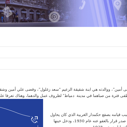
 1914، وهو توأم أخيه “مصطفى أمين”، ووالدته هي ابنة شقيقة الزعيم “سعد زغلول”، وقضى ع
ى فترة من صباهما في مدينة دمياط” لظروف عمل والدهما، وهناك تعرفا على
ن، بسبب قيامه بصفع حكمدار الغربية الذي كان يحاول
الاعتداء على مصطفي النحاس، وكان عمره وقتها ١٤عام. ثم صدر قرار بالعفو عنه عام 1930، ودخل حينها