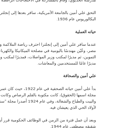
مدرسة الخديوي، وقام بالمشاركة في الاحتجاجات الرافضة لتعط
البكالوريوس عام 1936.
حياته العملية
عندما سافر علي أمين إلى إنجلترا احترف رياضة الملاكمة وأص
مديرًا عامًا للمستخدمين والمعاشات.
علي أمين والصحافة
بدأ علي أمين حياته الصح
مجلة اسمها (الحقوق)، كانت مكتوبة بالقلم الرصاص وكانت ت
والبيت والطباخ والشغالة، وف
لأولاد الحي الذي يعيشان فيه.
وبعد أن عمل فترة من الزمن في الوظائف الحكومية قرر أن
شقيقه مصطفى عام 1944.