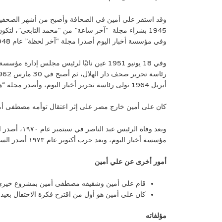
وقد استقر علي أمين في الصحافة وأصبح من أشهر الصحفيين
1945 بشراء مجلة “آخر ساعة” من “محمد التابعي”، لتكو
وفي مؤسسة أخبار اليوم أصدرا مجلة “آخر لحظة” عام 1948، ومجلة “الجيل الجديد” عام 1951.
أبريل 1964 تولى رئاسة تحرير أخبار اليوم، وأصدر مجلة “هي”.
كان على أمين خارج مصر على إثر اعتقال توأمه مصطفى أمين، وظل علي أمين 9 سنوات بعيدًا عن القاهرة عمل خلالها خبيرًا لصحف ومجلا
وبعد وفاة 
مؤسسة أخبار اليوم، وبعد حرب أكتوبر عام ١٩٧٣ أصدر السادات قرارًا بتعيينه رئيسًا لتحرير الأهرام.
أمور أخرى عن علي أمين
قام علي أمين وشقيقه مصطفى أمين بمشروع خيري، وقاما
كان علي أمين هو أول من اقترح فكرة الاحتفال بعيد الأم يوم 21 مارس من كل عام، وكان ينوّه دائ
مؤلفاته