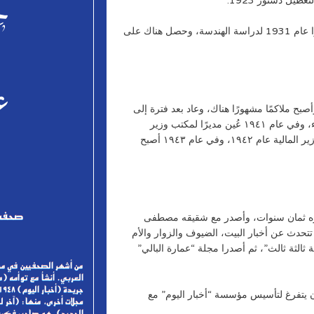
يل دستور 1923.
التحق علي أمين بالجامعة الأمريكية، سافر بعدها إلى إنجلترا عام 1931 لدراسة الهندسة، وحصل هناك على
بح ملاكمًا مشهورًا هناك، وعاد بعد فترة إلى
مصر، وعُيّن مهندسًا باليومية في مصلحة الميكانيكا والكهرباء، وفي عام ١٩٤١ عُين مديرًا لمكتب وزير
التموين، ثم مديرًا لمكتب وزير المواصلات، فمديرًا لمكتب وزير المالية عام ١٩٤٢، وفي عام ١٩٤٣ أصبح
فية في عام 1922، حيث كان عمره ثمان سنوات، وأصدر مع شقيقه مصطفى
تحدث عن أخبار البيت، الضيوف والزوار والأم
ي عام 1924 أصدرا مجلة “سنة ثالثة ثالث”، ثم أصدرا مجلة “عمارة البالي”
 يتفرغ لتأسيس مؤسسة “أخبار اليوم” مع