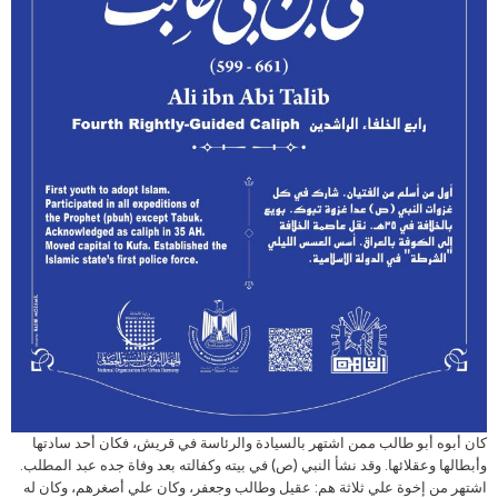
كان أبوه أبو طالب ممن اشتهر بالسيادة والرئاسة في قريش، فكان أحد سادتها
وأبطالها وعقلائها. وقد نشأ النبي (ص) في بيته وكفالته بعد وفاة جده عبد المطلب.
اشتهر من إخوة علي ثلاثة هم: عقيل وطالب وجعفر، وكان علي أصغرهم، وكان له