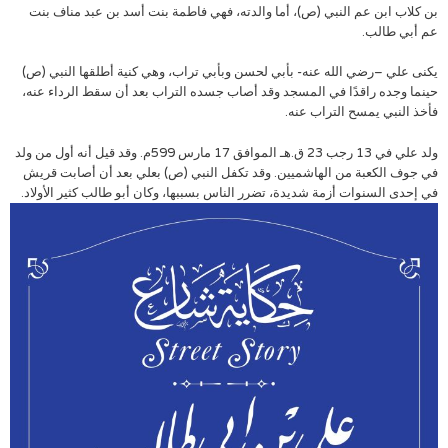
بن كلاب ابن عم النبي (ص)، أما والدته، فهي فاطمة بنت أسد بن عبد مناف بنت
عم أبي طالب.
يكنى علي –رضي الله عنه- بأبي لحسن وبأبي تراب، وهي كنية أطلقها النبي (ص)
حينما وجده راقدًا في المسجد وقد أصاب جسده التراب بعد أن سقط الرداء عنه،
فأخذ النبي يمسح التراب عنه.
ولد علي في 13 رجب 23 ق.هـ الموافق 17 مارس 599م. وقد قيل أنه أول من ولد
في جوف الكعبة من الهاشميين. وقد تكفل النبي (ص) بعلي بعد أن أصابت قريش
في إحدى السنوات أزمة شديدة، تضرر الناس بسببها، وكان أبو طالب كثير الأولاد.