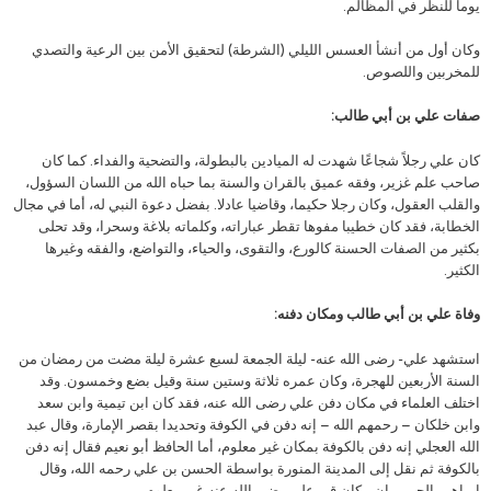
يوماً للنظر في المظالم.
وكان أول من أنشأ العسس الليلي (الشرطة) لتحقيق الأمن بين الرعية والتصدي
للمخربين واللصوص.
صفات علي بن أبي طالب:
كان علي رجلاً شجاعًا شهدت له الميادين بالبطولة، والتضحية والفداء. كما كان
صاحب علم غزير، وفقه عميق بالقران والسنة بما حباه الله من اللسان السؤول،
والقلب العقول، وكان رجلا حكيما، وقاضيا عادلا. بفضل دعوة النبي له، أما في مجال
الخطابة، فقد كان خطيبا مفوها تقطر عباراته، وكلماته بلاغة وسحرا، وقد تحلى
بكثير من الصفات الحسنة كالورع، والتقوى، والحياء، والتواضع، والفقه وغيرها
الكثير.
وفاة علي بن أبي طالب ومكان دفنه:
استشهد علي- رضى الله عنه- ليلة الجمعة لسبع عشرة ليلة مضت من رمضان من
السنة الأربعين للهجرة، وكان عمره ثلاثة وستين سنة وقيل بضع وخمسون. وقد
اختلف العلماء في مكان دفن علي رضى الله عنه، فقد كان ابن تيمية وابن سعد
وابن خلكان – رحمهم الله – إنه دفن في الكوفة وتحديدا بقصر الإمارة، وقال عبد
الله العجلي إنه دفن بالكوفة بمكان غير معلوم، أما الحافظ أبو نعيم فقال إنه دفن
بالكوفة ثم نقل إلى المدينة المنورة بواسطة الحسن بن علي رحمه الله، وقال
إبراهيم الحربي إن مكان قبر علي رضى الله عنه غير معلوم.