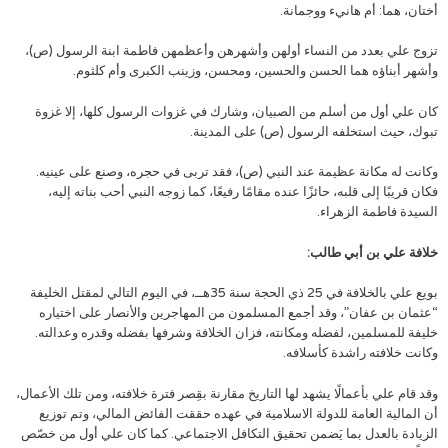
أختان، هما: أم هانيء ووجمانة.
تزوج علي بعدد من النساء أولهن وأشهرهن وأعظمهن فاطمة ابنة الرسول (ص)،
وأشهر أبناؤه هما الحسن والحسين، ومحسن، وزينب الكبرى وأم كلثوم.
كان علي أول من أسلم من الصبيان، وشارك في غزوات الرسول كلها، إلا غزوة
تبوك، حيث استخلفه الرسول (ص) على المدينة.
وكانت له مكانة عظيمة عند النبي (ص)، فقد تربى في حجره، وصنع على عينيه.
فكان قريبًا إلى قلبه، حائزًا عنده مقامًا رفيعًا، كما زوجه النبي أحب بناته إليه،
السيدة فاطمة الزهراء.
خلافة علي بن أبي طالب:
بويع علي بالخلافة في 25 ذي الحجة سنة 35هــ، في اليوم التالي لمقتل الخليفة
“عثمان بن عفان”، وقد أجمع المسلمون من المهاجرين والأنصار على اختياره
خليفة للمسلمين، لفضله ومكانته، فزان الخلافة وشرفها بفضله وقدره وعدالته.
وكانت خلافته راشدة كأسلافه.
وقد قام علي بأعمالًا يشهد لها التاريخ مقارنة بقِصر فترة خلافته، ومن تلك الأعمال،
أن المالية العامة للدولة الاسلامية في عهده حققت الفائض المالي، وتم توزيع
الزيادة بالعدل بما يَضمن تحقيق التكافل الاجتماعي. كما كان علي أول من خصّص