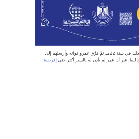
الأمر “عقبة بن نافع” ليستطلع الأوضاع ويعطيه تقريراً عن المنطقة، ثم فتح برقة بسهولة وسرعة، وصالح أهلها على جزية يدفعونها له، وكان ذلك في سنة 22هـ. ثمَّ فرَّق عمرو قواته وأرسلهم إلى
ليبيا، غير أن عمر لم يأذن له بالسير أكثر حتى
إفريقية
،