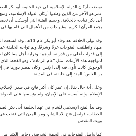
توطدت أركان الدولة الإسلامية في عهد الخليفة أبو بكر الص
عمر هو الآخر من الذين وطدوا أركان الدولة الإسلامية، و
أبى بكر فبايعه بالخلافة، وحسم الفتنة التي أوشكت أن تعصف
بجمع القرآن الكريم، وغير ذلك من الأعمال التي قام بها في 
وقد تولى الخلافة بعد وفاة أ
منها، وانطلقت الفتوحات غربًا وشرقًا. ولم تواجه الخليفة ع
إلى قدرات أعلى من قدراته، أو هيبة ودراية أجل مما كان له م
لمواجهة هذه الأزمات، مثل “عام الرمادة”، وهو القحط الذي 
الوحوش كانت تأوى فيه إلى الإنس. وكان لمصر دورها في إن
بن العاص” المدد إلى خليفته في المدينة.
وعلى أية حال يقال إن عمر كان أكبر فاتح في صدر الإسلام،
الإسلام، وإنه أسسه على الإيمان، ولم يؤسسها على الصولجا
وقد بدأ الفتح الإسلامي للشام في عهد الخليفة أبى بكر الصد
الخطاب، فواصل فتح بلاد الشام، ومن المدن التي فتحت ف
وبيت المقدس.
كما واصل الفتوحات في الجبهة الشرقية، وخاض الكثير من 