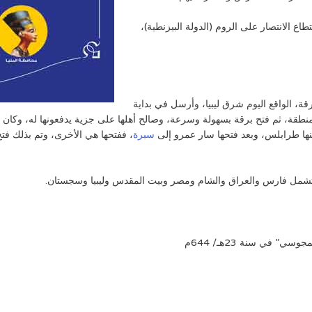
 الانتصار على الروم (الدولة البيزنطية)،
رقة، الواقع اليوم شرق ليبيا، وأرسل في بداية
نها طرابلس، وبعد فتحها سار عمرو إلى
سبرة
، ففتحها هي الأخرى، وتم بذلك فتح 
لتشمل فارس والعراق والشام ومصر وبيت المقدس وليبيا وسجستان.
” في سنة 23هـ/ 644م