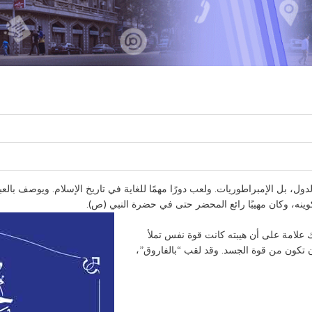
، بل الإمبراطوريات. ولعب دورًا مهمًا للغاية في تاريخ الإسلام. ويوصف بالعبقر
بتكوينه، وكان مهيبًا رائع المحضر حتى في حضرة النبي (ص).
 علامة على أن هيبته كانت قوة نفس تملأ
أن تكون من قوة الجسد. وقد لقب “بالفاروق”،