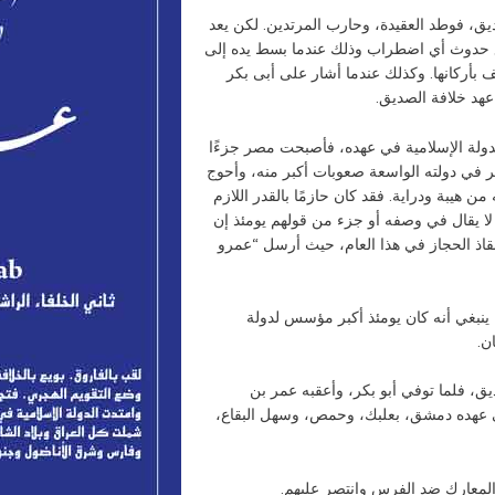
ديق، فوطد العقيدة، وحارب المرتدين. لكن يعد
منع حدوث أي اضطراب وذلك عندما بسط يده إلى
 بأركانها. وكذلك عندما أشار على أبى بكر
عهد خلافة الصديق.
بو بكر عام 13هـ، وقد اتسعت الدولة الإسلامية في عهده، فأصبحت مصر جزءًا
مر في دولته الواسعة صعوبات أكبر منه، وأحوج
ن هيبة ودراية. فقد كان حازمًا بالقدر اللازم
لا يقال في وصفه أو جزء من قولهم يومئذ إن
قاذ الحجاز في هذا العام، حيث أرسل “عمرو
 ينبغي أنه كان يومئذ أكبر مؤسس لدولة
ن.
يق، فلما توفي أبو بكر، وأعقبه عمر بن
ي عهده دمشق، بعلبك، وحمص، وسهل البقاع،
المعارك ضد الفرس وانتصر عليهم.