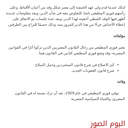
لذلك عندما قدم ولي عهد الحبشة إلى مصر شكل وفد من أعيان الأقباط، وعلى
رأسهم فوزي المطيعي باشا، للتفاوض معه في شأن الدير، وبعد مفاوضات عديدة
أظهر فيها الوفد القبطي أحقيته لهذا الدير، وبعد عدة جلسات تم الاتفاق على
إعطاء الأحباش جزءًا من هذا الدير للمرور منه، وذلك حسمًا للنزاع بين الطرفين.
مؤلفاته:
يعتبر فوزي المطيعي من رجال القانون المصريين الذين تركوا أثرًا في القوانين
المصرية، وقد وضع فوزي المطيعي كتابين في القانون هما:
كنز الاصلاح في شرح قانون المتشردين وحمل السلاح.
شرح قانون العقوبات الجديد.
وفاته:
توفي فوزي المطيعي في عام 1929، بعد أن ترك بصمة له في القانون
المصري، والحياة السياسية المصرية.
البوم الصور