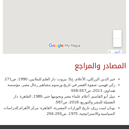
المصادر والمراجع
خير الدين الزركلي، الأعلام، ج5، بيروت: دار العلم للملايين، 1990، ص271.
زكي فهمي، صفوة العصر في تاريخ ورسوم مشاهير رجال مصر، مؤسسة
هنداوي، 2013، ص557-558.
نبيل أبو القاسم، أعلام علماء مصر ونجومها حتى 1985، القاهرة: دار
الفضيلة للنشر والتوزيع، 2018، ص587.
يونان لبيب رزق، تاريخ الوزارات المصرية، القاهرة: مركز الأهرام للدراسات
السياسية والاستراتيجية، 1975، ص255-256.