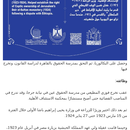
وحصل على البكالوريا، ثم التحق بمدرسة الحقوق بالقاهرة لدراسة القانون، وتخرج
فيها.
وظائفه:
عقب تخرج فوزي المطيعي من مدرسة الحقوق عين في نيابة جرجا، وقد تدرج في
المناصب القضائية حتى أصبح مستشارًا بمحكمة الاستئناف الأهلية.
ثم بعد ذلك اختير وزيرًا للزراعة في وزارة يحيى إبراهيم باشا الأولى خلال الفترة
من 15 مارس 1923 حتى 27 يناير 1924.
وحينما قامت عقيلة ولي عهد المملكة الحبشية بزيارة مصر في أبريل عام 1923،