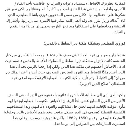
لمقابلة بطريرك الأقباط، لاستمداد دعواته والتبرك به، فأقامت بأحد الفنادق
الكبرى، وأقامت مأدبة في هذا الفندق لعدد من أكابر اٌباط وعقائلهم، لكي تعبر عن
شكرها على احتفالهم بها، فكان من ضمن المدعوين فوزي باشا المطيعي، الذي
كان آنذاك وزيرًا للزراعة، وقد ألقى كلمة شكر فيها الأميرة على زيارتها، وأشار إلى
الحبشة ومحافظتها على استقلالها منذ فجر التاريخ، وتمنى لها مزيدًا من التقدم
والنجاح.
فوزري المطيعي ومشكلة ملكية دير السلطان بالقدس:
عندما زار مصر ولي عهد الحبشة في صيف عام 1924، ومعه حاشية كبرى من كبار
الحبشة، كانت لا تزال مشكلة دير السلطان المملوك للأقباط بالقدس قائمة، حيث
ادعى الأحباش أحقيتهم في ملكية هذا الدير، ولكن إذا رجعنا بالزمن نجد أن هذا
الدير أصبح ملكًا للأقباط منذ القرن السادس الميلادي، حيث أهداه “عبد الملك بن
مروان” إلى الأقباط، وتم تأييد ملكية الكنيسة القبطية الأرثوذكسية له في عهد
السلطان “صلاح الدين الأيوبي”.
ولكن الذي أدى إلى مطالبة الأحباش وادعائهم بأحقيتهم في الدير أنه في النصف
الأخير من القرن السابع عشر، لجأ الرهبان الأحباش للكنيسة القبطية ليجدوا لهم
مأوى مؤقت للإقامة لديهم لحين حل مشاكلهم والعودة لأماكنهم، ولذا استضافتهم
الكنيسة القبطية كضيوف في الدير بشكل مؤقت. وقد طمع الأحباش بالدير وحاولوا
الاستيلاء عليه في نوفمبر 1850 و1862، ولكن عاد بوثيقة رسمية، وعلى هذا
استمرت المنازعات بين الطرفين إلى يومنا هذا.