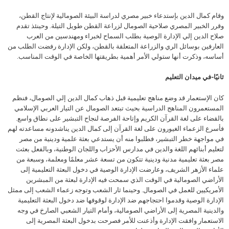
وقام كمال الدين بإستدعاء خبير مصري لدراسة البيئة الصومالية لإنتاج القطن،
وقرر الخبير المصري صلاحية الصومال لزراعة القطن طويل التيلة. وحينئذ تقدم
صلاح الدين إلي الإدارة الوصية بطلب السماح لخبراء ومهندسين من العرب
العارفين بوسائل الري والزراعة المتعلقة بالقطن، ولكن الإدارة رفضت الطلب من
أساسه، وذكرت أنها ستولي الأمر أهمية بطريقتها الخاصة في الوقت المناسب.
ثانيًا-في ميدان التعليم
كان الإستعمار قد وضع مناهج تعليمية قبل ذهاب كمال الدين إلي الصومال، فنظم
المستعمرون المناهج الدراسية بحيث تبتعد الصومال عن التيار العربي الإسلامي
بالقضاء على لغة القرآن الكريم وإتاحة الفرصة لنجاح التبشير على نطاق واسع.
فأسرع الزعماء الغيورون على لغة القرآن إلى كمال الدين يناشدونه مساعدته لهم
في مواجهة خطر التبشير، فطلبوا منه أن يستدعي بعثة علمية ودينية من مصر
لتعليم أبنائهم اللغة والدين في مدارس الأحزاب واللجان الوطنية، وبالفعل بعثت
مصر بعثة تعليمية مدنية ودينية تتكون من تسعة عشر معلمًا ومعلمة، وسبعة من
علماء الأزهر الشريف، وعارضت الإدارة الوصية في دخول البعثة التعليمية إلى
الأراضي الصومالية في الوقت الذي سمحت فيه الإدارة لبعثة من المبشرين
الأمريكيين للعمل في الصومال. وحينما ثار الشعب وتوجه زعماء الشعب إلى ممثل
الإدارة الوصية وقدموا احتجاجهم ضد الإدارة لوقوفها ضد دخول البعثة التعليمية
والدينية المصرية إلى الأراضي الصومالية، وأمام التيار الشعبي الصارخ في وجه
الاستعمار وافقت الإدارة وأذعنت للأمر فصرحت بدخول البعثة المصرية إلى