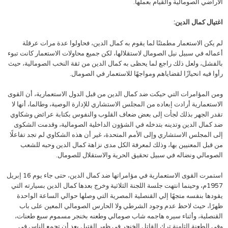
الأراضي الصومالية والقيام بعملها.
اغتيال كمال الدين:
لم يكن الاستعمار مطمئنًا لما يقوم به كمال الدين، فحاولوا عدة مرات عرقلة
أعماله في سبيل نيل الصومال لاستقلالها، لكن جميع محاولات الاستعمار كانت تبوء
بالفشل، ولعل ذلك راجع لما يحظى به كمال الدين من ثقة النخب الصومالية، حيث
رأوا فيه انحيازًا لقضاياهم ومواجهًا للاستعمار في الصومال.
ومن المؤامرات التي حيكت ضد كمال الدين من قبل الدول الاستعمارية، أن القوى
الاستعمارية أرادت إبعاده من المجلس الاستشاري للإدارة الوصية، وطالما، أنها لا
تقدر الجهر بذلك لجأت إلى بعض ضعاف القلوب والنفوس بكتابة عرائض وشكاوي
ضد كمال الدين وتدينه بتدخله في الشؤون الداخلية الصومالية، وقدمت الشكوى
إلى المجلس الاستشاري وإلى الأمم المتحدة، غير أن هذه الشكاوي لم تجد تفاعلًا
من قبل المعنيين بها، وذلك لمعرفة الكل مدى نزاهة كمال الدين وحبه للشعب
الصومالي ونضاله في سبيل تحقيق الحرية والاستقلال للصومال.
استمرت القوى الاستعمارية في مؤامراتها ضد كمال الدين، حتى جاء يوم 16 إبريل
1957م، وحينما انتهت جلسة اللجنة الثلاثية وخرج بعدها كمال الدين بسيارته التي
يقودها بنفسه متجهًا إلي القنصلية المصرية التي وصلها حوالي الساعة الواحدة
ظهرًا، حيث لاحظ عدم وجود الشرطي ولا الحارس الصومالي المعين على باب
القنصلية، وأثناء سيره هاجمه شاب صومالي وطعنه بخنجر مسموم سبع طعنات،
وفي الطعنة الثامنة ترك القاتل الخنجر في ظهر القتيل بعد أن تجمع الناس في