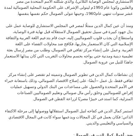
الاستشاري لمجلس الوصاية الثلاثي)، والذي شكلته الأمم المتحدة من مصر
والفلبين وكوبا عام 1950م ليتولى الإشراف على الحكومة المحلية الصومالية لمدة
عشر سنوات تنتهي عام1960، وحينها تتولى الصومال حكم نفسها بنفسها.
ومنذ أن عين كمال الدين ممثلًا لمصر في المجلس الاستشاري للوصاية عمل على
بذل جهود كبيرة في سبيل تحقيق الصومال لاستقلاله قبل نهاية فترة الوصاية،
واستطاع أن يجذب قلوب الصوماليين إليه، حيث قام بتدعيم اللغة العربية والثقافة
الإسلامية التي كان الاستعمار يحاربها، فكافح ضد محاولات القضاء على اللغة
العربية. وعمل على إنشاء مركز ثقافي في الصومال، وطلب من مصر إرسال بعثة
تعليمية دينية ومدنية حتي يواجه بحسم محاولات التغريب التي كان يبذلها الاستعمار
جاهدًا للنيل من عروبة الصومال.
إن نشاطات كمال الدين في تطوير الصومال وتنميته لم تقتصر على إنشاء مركز
ثقافي فقط، بل عمل –أيضًا- على إصلاح الاقتصاد الصومالي، وذلك باستعانة خبراء
في الأمم المتحدة والحصول على مساعدات من البنك الدولي وتسهيل عمليات
إقراض للصوماليين وخلق رأس مال صومالي وتعليم الصوماليين الصناعات
المنزلية، كما استدعى خبيرًا مصريًا لزراعة القطن في الصومال.
استمر كمال الدين في كفاحه لنيل الصومال استقلالها ووصولها إلى مرحلة الاكتفاء
الذاتي؛ فكان يعمل في كل المجالات ويدعمها سواء كانت في المجال الاقتصادي
والسياسي والتعليمي والديني.
بعض أعمال كمال الدين في الصومال: