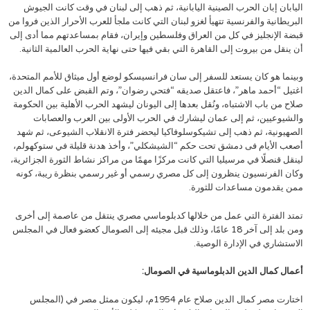
اليابان إبان الحرب الصينية اليابانية، ثم ذهب إلى لبنان في وقت كانت الجيوش
البريطانية والفرنسية تتهيأ لغزو لبنان التي كانت ملجأ للعرب الأحرار الذين فروا من
قبضة الإنجليز في كل من العراق وفلسطين وإيران، فقام بمساعدتهم مما أدى إلى
أن ينقل من بيروت إلى القاهرة التي بقي فيها حتى نهاية الحرب العالمية الثانية.
وبينما هو كان يستعد للسفر إلى سان فرانسيسكو لوضع أول ميثاق للأمم المتحدة،
اغتيل “أحمد ماهر”، فاعتقل صديقه “فتحي رضوان”، وتم القبض على كمال الدين
صلاح من باب الاشتباه، ونُقل بعدها إلى اليونان ليشهد الحرب الأهلية بين الحكومة
والشيوعيين، ثم إلى عمان ليشارك في الحرب الأولى بين العرب والعصابات
الصهيونية، ثم ذهب إلى تشيكوسلوفاكيا ليحضر فترة الانقلاب الشيوعى، ثم شهد
أصعب الأيام فى دمشق تحت حكم “الشيشكلي”، وأخذ هدنة قليلة في ستوكهولم،
لينقل قنصلًا في مرسيليا التي كانت مركزًا مهمًا من مراكز نشاط الثورة الجزائرية،
وكان الفرنسيون ينظرون إلى كل مصري رسمي أو غير رسمي بنظرة ريبة، كونه
ممن يقدمون مساعدات للثورة.
تمتد الفترة التي عمل من خلالها كدبلوماسي مصري ينتقل من عاصمة إلى أخرى
ومن بلد إلى آخر 18 عامًا، وذلك قبل مجيئه إلى الصومال كعضو فعال في المجلس
الاستشاري في الإدارة الوصية.
أعمال كمال الدين الدبلوماسية في الصومال:
اختارت مصر كمال الدين صلاح عام 1954م، ليكون ممثل مصر في (المجلس