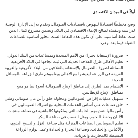
أولاً-في الميدان الاقتصادي
وضع مخططًا اقتصاديًا للنهوض باقتصاديات الصومال، وتقدم به إلى الإدارة الوصية
لدراسته وتنفيذه لصالح الإنماء الاقتصادي في البلاد. وتضمن مشروع كمال الدين
ست نقاط أساسية، على أن تكون هذه النقاط الست محاور أساسية للصناعات
الثقيلة فيما بعد، وهي:
ضرورة الإستعانة بخبراء من الأمم المتحدة وبمساعدات من البنك الدولي.
تعليم الأهالي طرق الفلاحة الحديثة التي ثبت نجاحها في البلاد الأفريقية
المماثلة لظروف الصومال بالإستعانة بالفلاحين من البلاد الأفريقية والعربية
العريقة في الزراعة ليعيشوا مع الأهالي ويعلموهم طرق الزراعة بالوسائل
الحديثة.
الاهتمام بمد الطرق إلى مناطق الإنتاج الصومالية أسوة بما هو متبع
بمناطق الإنتاج للإيطاليين.
تسهيل عمليات إقراض الصوماليين ومحاولة خلق رأس مال صومالي وطني.
خلق صناعات على أساس الخدمات المحلية مع اشراك الصوماليين في
رأس مالها بتقديمهم الخامات التي يملكونها كالماشية في صناعة منتجات
الألبان وحفظ اللحوم، ومثل القصب في صناعة السكر.
تعليم الصوماليين الصناعات المنزلية مثل صناعة الغزل والنسيج اليدوي،
والأكياس، والحقائب، وصناعة النجارة والحدادة وعمل لوازم الزراعة
البسيطة كالمحاريث والعربات.