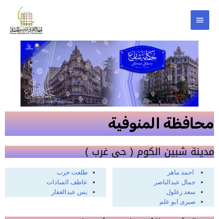
محافظة المنوفية
مدينة شبين الكوم ( حى غرب )
احمد ماهر
طلعت حرب
جمال عبدالناصر
عاطف السادات
سعد زغلول
يس عبدالغفار
صبرى ابو علم