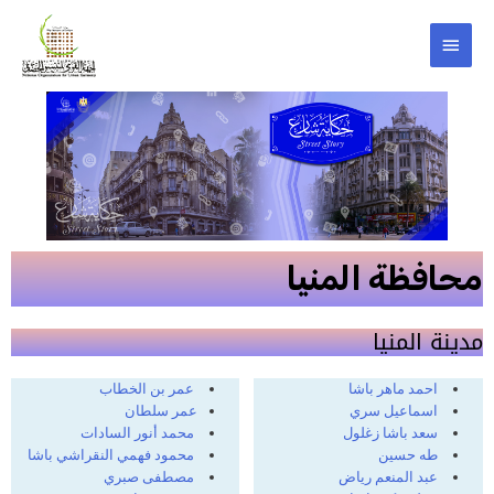
محافظة المنيا
مدينة المنيا
احمد ماهر باشا
عمر بن الخطاب
اسماعيل سري
عمر سلطان
سعد باشا زغلول
محمد أنور السادات
طه حسين
محمود فهمي النقراشي باشا
عبد المنعم رياض
مصطفى صبري