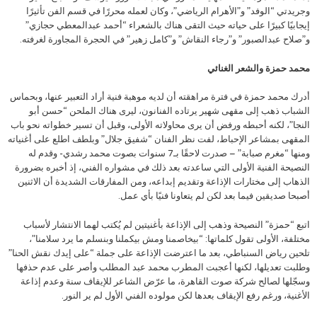
وجريدتي “الوفد” و”الأهرام الرياضي”، وكان لعمله محررًا في قسم الفن تأثيرًا
إيجابيًا كبيرًا على حياته حيث التقى هناك بالشعراء “أحمد عبدالمعطي حجازي”
و”صلاح عبدالصبور” و”رجاء النقاش” و”كامل زهير” في الحجرة المجاورة لغرفته.
محمد حمزة والشعر الغنائي
أدرك محمد حمزة في فترة مراهقته أن لديه موهبة فنية أراد التعبير عنها، وبحماس
الشباب ذهب إلى مقهى شهير يرتاده الفنانون، ليرى هناك الملحن “حسن أبو
النجا”، لكنه أحبطه ورفض أن يرى محاولاته الأولى، وقبل أن تسير خطواته نحو باب
المقهى بمشاعر الإحباط، لفت نظر الفنان “شفيق جلال” وبلطف اطلع على أغنياته
ومنها “مغرم صبابة” – صدرت لاحقًا بـ7 سنوات بصوت محمد رشدي- وقدم له
النصيحة الفنية الأولى التي ساعدته بعد ذلك في مشواره الفني، إذ أخبره بضرورة
الذهاب إلى مختارات الإذاعة وتقديم إبداعه، ومن المفارقات الشديدة أن الاثنين
أصبحا صديقين فيما بعد لكن لم يتعاونا فنيًا بأي عمل.
اتبع “حمزة” النصيحة وذهب إلى الإذاعة بأغنيتين لم يُكتب لهما الانتشار لأسباب
مختلفة، الأولى تقول كلماتها: “بيخاصمنا ومش بيكملنا وبنسلم ما يرد سلامنا”،
تلحين رياض السنباطي، بعد ما اعترضت الإذاعة على جملة “على إيدك نقش الحنا”
وطلبت تعديلها، لكنها أعجبت المطرب محمد عبد المطلب وأصر على عدم حذفها
وسجّلها لصالح شركة صوت القاهرة، ما عرّض الشاعر للإيقاف سنة وعدم إذاعة
الأغنية، ورغم رفع الإيقاف بعدها لكن مولوده الفني الأول لم ير النور.