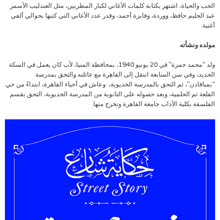
الحب والحياة، اشتهر بكتابة كلمات الأغاني لكبار المطربين، مثل العندليب الأسمر
عبد الحليم حافظ، ووردة، وفايزة أحمد، وقدر عدد الأغاني التي كتبها بحوالي ألفي
أغنية.
مولده ونشأته
ولد “محمد حمزة” في 20 يونيو 1940، بمحافظة المنيا، لأب كان يعمل في السكة
الحديد، وفي سن السابعة انتقل إلى القاهرة مع عائلته والتحق بمدرسة
“بمباقادن”، ثم التحق بالمدرسة الخديوية، وعاش في أحياء القاهرة، ابتداءً من حي
القلعة ثم الحلمية، وبعد حصوله على الثانوية من المدرسة الخديوية، التحق بقسم
الفلسفة بكلية الآداب جامعة القاهرة وتخرج منها.