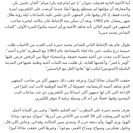
أما الأغنية الثانية فحملت عنوان “يا عم إمام فيه بكرا صيام” ألحان حلمي بكر،
والمفارقة أن مؤلفها لم يستطع رؤيتها أيضًا عندما عُرضت على التلفزيون لمرة
واحدة فقط، إذ كان وقتها غادر المقهى الذي جلس عليه بالساعات ليلة رؤية هلال
شهر رمضان عام 1962، وبعد أن تمكن منه الإحباط غادر مكانه، ليخبره صاحب
المقهى في اليوم التالي بأنه شاهد الأغنية ورأي اسمه مكتوبًا للمرة الأولى “كلمات
الشاعر محمد حمزة”.
طوال عام بعد الإحباط الثاني للشاعر محمد حمزة كتب العديد من الأغنيات ظلت
حبيسة درج مكتبه، حتى جاء لقاء بالمصادفة عام 1963 مع المطربة “فايزة أحمد”،
حينما كانت تبحث عن أغنية شعبية خفيفة، وباستحياء خوفًا من الرفض عرض عليها
“أؤمر يا قمر”، وأعجبتها للغاية، بل طلبت منه كلمات أغنية وطنية تغنيها في المدينة
الباسلة (السويس) ليكتب لها “هاتوا الفل مع الياسمين”.
حققت الأغنيتان نجاحًا كبيرًا، وعرفه عقب ذلك جمهور أكثر من صاحب المقهي
الذي شاهد أغنيته الرمضانية، خصوصًا أن الأغنية الوطنية كانت تُبث كثيرًا في
الإذاعة التي كان لها جمهور أكثر اتساعًا من التلفزيون ذي عدد ساعات البث
المحدود وقتها، فضلًا عن أنه كان وسيلة ترفيه لا تتوفر للكثيرين.
تعرف محمد حمزة علي المطرب “عبد الحليم حافظ”، وغنى من كلماته أجمل
أغانيه التي وصلت إلي 36 العديد من الأغاني من أبرزها: “سواح، موعود، وجانا
الهوا، وزى الهوا، وأى دمعة حزن لا، ونبتدي منين الحكاية، وفدائي، وعاش اللي قال،
وحاول تفتكرني، وسواح، ومداح القمر، موعود”، وغيرها التي حققت نجاحًا كبيرًا.