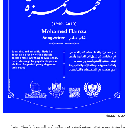
حياته المهنية
بدأ محمد حمزة حياته المهنية كمحرر في مجلات “روز اليوسف” و”صباح الخير”