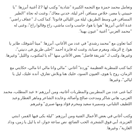
وتعامل محمد حمزة مع النجمه الكبيرة “شادية” وكتب لها 27 أغنية أبرزها: “يا
حبيبتي يا مصر، خلاص مسافر، آخر ليلة، خدني معاك”، وغنت له نجاة “الطير
المسافر، في وسط الطريق، ليلة من الليالي فاتونا”. كما كتب لـ “عفاف راضي”
عدة أغاني أبرزها “هوا يا هوا، حاسب وانت ماشي، راح وقالوا راح”، وغنى له
“محمد العزبي” أغنية “عيون بهية”.
كما تعاون مع “محمد رشدي” في عدد من الأغاني، أبرزها: “ميتا أشوفك، طاير يا
هوا، ع الرملة، ومغرم صبابة، وغنت له فايزة أحمد “أحلى طريق فى دنيتي”،
وغيرها، وكتب لـ “شريفة فاضل” بعض الأغاني منها “آه يا لمكتوب، والليل” وغيرها.
كما كتب للمطربة العظيمة “وردة” أغاني: “مالي وانا مالي انا مالي، حكايتي مع
الزمان، روح يا هوى، العيون السود، خليك هنا وبلاش تفارق، أنده عليك، ليل يا
ليالي”، وغيرها.
كما غنى عدد من المطربين والمطربات أغانيه، ومن أبرزهم: « عبد المطلب، محمد
العزبي، هاني شاكر ومدحت صالح وأصالة، وعايدة الشاعر وماهر العطار وعبد
اللطيف التلباني، وسميرة سعيد ومحرم فؤاد ومها صبري” وغيرهم.
وكتب أغاني في بعض الأعمال الفنية ومن أبرزهم: “ليلة بكى فيها القمر، ابنتي
العزيزة، أبي فوق الشجرة، الحب الضائع، نص ساعة جواز، اه يا ليل يا زمن، وداد
الغازية”، وغيرها.