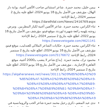
بيمن خليل، محمد حمزة.. شاعر استثنائي صاحب الألفي أغنية، بوابة دار
الهلال، مؤرشف من الأصل بتاريخ 18 يونيو 2024، اطلع عليه بتاريخ 2
سبتمبر 2024، رابط الإتاحة:
https://darelhilal.com/News/2416769.aspx
ثناء الكراس، محمد حمزة.. شاعر الألفين أغنية لكبار المطربين.. ومرض
زوجته يلهمه رائعة شهيرة لوردة، موقع فيتو، مؤرشف من الأصل بتاريخ 18
يونيو 2022، اطلع عليه بتاريخ 2 سبتمبر 2024، رابط الإتاحة:
https://www.vetogate.com/4621141
ثناء الكراس، محمد حمزة.. حكايات الشاعر الملاكي للعندليب، موقع فيتو،
مؤرشف من الأصل بتاريخ 18 يونيو 2024، اطلع عليه بتاريخ 2 سبتمبر
2024، رابط الإتاحة:
https://www.vetogate.com/5176672
محمود ترك، محمد حمزة.. إبداع شاعر لا ينضب بـ2000 أغنية، موقع
القاهرة الإخبارية، ، مؤرشف من الأصل بتاريخ 18 يونيو 2023، اطلع عليه
بتاريخ 2 سبتمبر 2024، رابط الإتاحة:
https://alqaheranews.net/news/30111/%D9%85%D8%AD%D9
%85%D8%AF-%D8%AD%D9%85%D8%B2%D8%A9-
%D8%A5%D8%A8%D8%AF%D8%A7%D8%B9-
%D8%B4%D8%A7%D8%B9%D8%B1-%D9%84%D8%A7-
%D9%8A%D9%86%D8%B6%D8%A8-%D8%A8%D9%80-
%D8%A3%D8%BA%D9%86%D9%8A%D8%A9
ندى عبد المنعم، ذكرى رحيل محمد حمزة شاعر الحب والرومانسية في