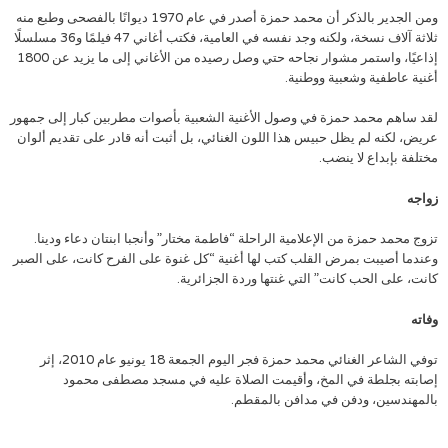
ومن الجدير بالذكر أن محمد حمزة أصدر في عام 1970 ديوانًا بالفصحى وطبع منه
ثلاثة آلاف نسخة، ولكنه وجد نفسه في العامية، فكتب أغاني 47 فيلمًا و36 مسلسلًا
إذاعيًا، واستمر مشوار نجاحه حتي وصل رصيده من الأغاني إلى ما يزيد عن 1800
أغنية عاطفية وشعبية ووطنية.
لقد ساهم محمد حمزة في وصول الأغنية الشعبية بأصوات مطربين كبار إلى جمهور
عريض، لكنه لم يظل حبيس هذا اللون الغنائي، بل أثبت أنه قادر على تقديم ألوان
مختلفة بإبداع لا ينضب.
زواجه
تزوج محمد حمزة من الإعلامية الراحلة “فاطمة مختار” وأنجبا ابنتان دعاء ودينا.
وعندما أصيبت بمرض القلب كتب لها أغنية “كل غنوة على الفرح كانت، على الصبر
كانت، على الحب كانت” التي غنتها وردة الجزائرية.
وفاته
توفي الشاعر الغنائي محمد حمزة فجر اليوم الجمعة 18 يونيو عام 2010، إثر
إصابته بجلطة في المخ، وأقيمت الصلاة عليه في مسجد مصطفى محمود
بالمهندسين، ودفن في مدافن بالمقطم.