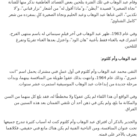
وقام عبد الوهاب في تلك الفترة بتلحين بعض القصائد العاطفية نذكر منها للفنانة
“نجاة الصغيرة” قصيدة “أيظن”، و”ماذا أقول له” من أشعار “نزار قباني”، و”لا
تكذبي”، التي غناها عبد الوهاب وعبد الحليم ونجاة الصغيرة كلٍ بمفرده من شعر
“كامل الشناوي”.
وفي عام 1963، ظهر عبد الوهاب في آخر فيلمٍ سينمائي له باسم منتهى الفرح،
اشترك فيه بالغناء فقط بأغنية “هان الود”، واعتزل بعدها الغناء تقريبًا وتفرغ
للتلحين.
عبد الوهاب وأم كلثوم:
التقى محمد عبد الوهاب وأم كلثوم في أول عملٍ فني مشترك يحمل اسم “انت
عمري”، وذلك عام 1964، وانتهت بذلك عقودٌ طويلة من المنافسة بينهما، وبدأت
مرحلة جديدة من إبداعات عبد الوهاب الموسيقية استمرت عشر سنوات.
وفي الواقع أن هذا اللقاء لم يكن عفويًا ولا مخططًا له، فقد بلغ كل منهما من السن
والمكانة ما بلغ، ولم يكن في ذهن أحد أن تلتقي القمتان بعد هذه السنين من
الفراق.
والجدير بالذكر أن افتراق عبد الوهاب وأم كلثوم كنت له أسباب كثيرة تندرج جميعها
تحت عنوان المنافسة، ومن الناحية الفنية لم يكن هناك مانع فني حقيقي، فكلاهما
يعترف بالآخر على قمته.