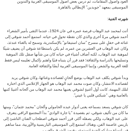
العود وأصول المقامات، ثم درس بعض اصول الموسيقى الغربية والتدوين
الموسيقى بمعهد “جويدين” الإيطالي بالقاهرة.
شهرته الفنية:
أتت لمحمد عبد الوهاب فرصة عمره في عان 1924، عندما التقى بأمير الشعراء
أحمد شوقي مرةً أخرى والذي كان نقطة تحولٍ في حياته. استمع أحمد شوقي إلى
غنائه في حفلٍ على مسرح “سان استيفانو” بالإسكندرية، وسمح له بالغناء عندئذ،
وكان عبد الوهاب في العشرين من عمره، لم يكن باستطاعة شوقي أن يضيف شيئًا
لموهبة عبد الوهاب، لكنه أضاف أشياء في حياته كان من شأنها صقل تلك الموهبة
وتسليحها بالدراسة والثقافة؛ فقد قرر أن يتبناه فنيًا واهتم بإكمال تعليمه ليس فقط
للغة العربية والشعر، وإنما الموسيقى الغربية أيضًا والثقافة العامة.
وبدأ شوقي يكلف عبد الوهاب بوضع ألحانٍ لقصائده وغنائها، وكان شوقي يريد
لقصائده الانتشار، وكان صوت محمد عبد الوهاب هو الجهاز الإعلامي الذي اختاره
لتلك المهمة، كانت أول أغنيةٍ لشوقي يغنيها محمد عبد الوهاب من ألحانه أغنيةً كتبها
بالعامية وهي “شبكتي قلبي يا عيني”.
كان شوقي يسعد بسماعه يغنى أدوار عبده الحامولي وألحان “محمد عثمان”، ومنها
ما كان من تأليف شوقي، ثم بقصيدة “يا جارة الوادي” بدأ المجتمع الراقي يتعرف
على عبد الوهاب، ولكي يصقله أكثر، قرر أحمد شوقي اصطحاب الفنان الناشئ إلى
باريس عاصمة الفن، وهناك استمع إلى الموسيقى الباريسية والأوربية، مما ساهم
في اتساع مداركه الفنية لتستوعب فنون الشرق والغرب.