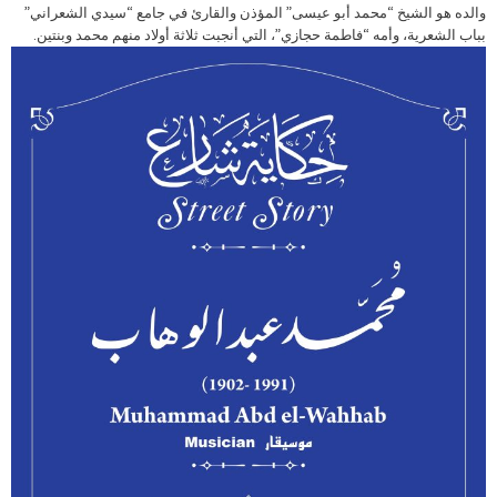
والده هو الشيخ “محمد أبو عيسى” المؤذن والقارئ في جامع “سيدي الشعراني”
بباب الشعرية، وأمه “فاطمة حجازي”، التي أنجبت ثلاثة أولاد منهم محمد وبنتين.