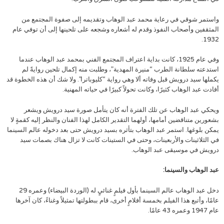
واستمر شوقي في رعاية محمد عبد الوهاب وتقديمه إلى صفوة المجتمع من
المثقفين وأصحاب النفوذ وقدم له أشعاره وشجعه على تلحينها إلى أن توفي عام
1932.
وفي عام 1925، كانت بداية اعتراف المجتمع الفني بمحمد عبد الوهاب عندما
استدعته سلطانة الطرب “منيرة المهدية”، وطلبت منه إكمال تلحين روايةً لم
يكملها سيد درويش قبل وفاته ألا وهي رواية “كليوباترا”. ولا شك أن هذه الخطوة قد
أفادت عبد الوهاب كثيرًا، وكانت تحولاً كبيرًا في حياته المهنية.
ويحكي عبد الوهاب عن تلك الفترة أنه كان يتأمل صورة سيد درويش ويشعر
بشعورين متناقضين أمامها، أولهما التقدير الكامل لهذا الفنان والنظر إليه كقمةٍ لا
يمكن بلوغها. استمر عبد الوهاب بتأثره بسيد درويش حتى بعد دخوله عالم السينما
في الثلاثينات والأربعينات، وحتى في الستينات كانت لا تزال هناك بصمات سيد
درويش في موسيقى عبد الوهاب.
عبد الوهاب والسينما:
دخل عبد الوهاب عالم السينما بأول فيلمٍ غنائيٍ له (الوردة البيضاء) وعمره 29
عامًا، وأتبع هذا الفيلم بخمسة أفلامٍ أخرى، قام ببطولتها تمثيلاً وغناءً، كان آخرها
عام 1947 وعمره 43 عامًا.