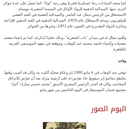
كما منحه السادات رتبةً عسكريةً فخريةً وهي رتبة “لواء”. كما حصل على عدة جوائز
أخرى، منها: الميدالية الذهبية للرواد الأوائل في السينما المصرية، ووسام
الاستحقاق من الرئيس جمال عبد الناصر، والميدالية الفضية في العيد الفضي
للتيلفزيون، وسام الاستقلال عام 1970، الميدالية الذهبية في العيد الذهبي للإذاعة،
وجائزة الدولة التقديرية في الفنون عام 1971، وغيرها من الجوائز.
وأقيم تمثال له في ميدان “باب الشعرية”، وذلك تخليدًا لذكراه، كما تم إنشاء متحف
مقتنيات وأشياء خاصة بمحمد عبد الوهاب، وموقعه في معهد الموسيقى العربية
بالقاهرة.
وفاته:
توفي عبد الوهاب في 4 مايو 1991 إثر وعكةٍ صحيّة ألمّت به، وكان قد أصيب وقتها
بجلطةٍ دماغيةٍ إثر سقوطٍ حاد تعرّض له على أرضية منزله بعد أن تعرّض للانزلاق
المفاجئ، وكان قد أصدر الرئيس المصري الأسبق “محمد حسني مبارك” أمرًا
بتشييع جثمان الموسيقار في اليوم الخامس من شهر مايو.
البوم الصور