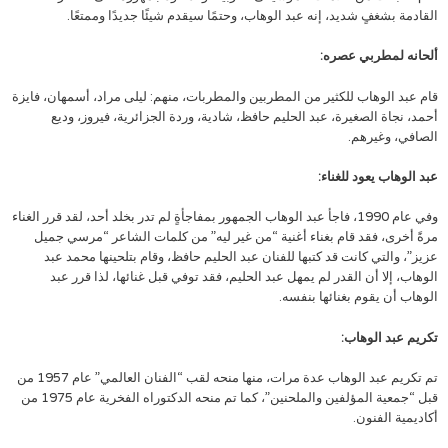
القادمة بشغفٍ شديد، إنه عبد الوهاب، وحتمًا سيقدم شيئًا جديدًا وممتعًا.
ألحانه لمطربي عصره:
قام عبد الوهاب للكثير من المطربين والمطربات، منهم: ليلى مراد، أسمهان، فايزة
أحمد، نجاة الصغيرة، عبد الحليم حافظ، شادية، وردة الجزائرية، فيروز، وديع
الصافي، وغيرهم.
عبد الوهاب يعود للغناء:
وفي عام 1990، فاجأ عبد الوهاب الجمهور بمفاجأةٍ لم تدر بخلد أحد، لقد قرر الغناء
مرةً أخرى، فقد قام بغناء أغنية “من غير ليه” من كلمات الشاعر “مرسي جميل
عزيز”، والتي كانت قد كتبها للفنان عبد الحليم حافظ، وقام بتلحينها محمد عبد
الوهاب، إلا أن القدر لم يمهل عبد الحليم، فقد توفي قبل غنائها، لذا قرر عبد
الوهاب أن يقوم بغنائها بنفسه.
تكريم عبد الوهاب:
تم تكريم عبد الوهاب عدة مرات، منها منحه لقب “الفنان العالمي” عام 1957 من
قبل “جمعية المؤلفين والملحنين”، كما تم منحه الدكتوراه الفخرية عام 1975 من
أكاديمية الفنون.