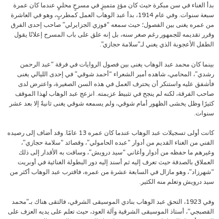
بدأ الغناء في سن مبكرة حيث كان مؤدٍ متميزٍ في مسرحٍ محليٍ عندما كان عمرة
سبعة سنوات. وفي عام 1914، بدأ عبد الوهاب العمل كمطربٍ، وهو في العاشرة
من عمره يغنى بين الفصول؛ حيث سمعه “فوزي الجزايرلي” صاحب إحدى الفرق
وقرر تقديمه للجمهور رغم صغر سنه، بل إنه علق على باب المسرح إعلانًا يقول
الطفل الأعجوبة الذي يغني لـ”سلامة حجازي”.
بينما كان محمد عبد الوهاب يغنى بين فصول الروايات في فرقة “عبد الرحمن
رشدي”، المحامي، شاهده أمير الشعراء “أحمد شوقي” في إحدى الليالي يغنى
فأشفق عليه واستنكر أن يحترف العمل في هذه السن الصغيرة، واعترض لدى
صاحب الفرقة، لكنه لم ينجح في تثبيط عزيمته. انزعج عبد الوهاب لهذا الموقف
كثيرًا وظل يخشى الظهور أمام شوقي، ولم يسمعه شوقي يغنى ثانيةً إلا بعد عشر
سنوات.
كانت أولى تسجيلات عبد الوهاب عندما كان عمره 13 عامًا. وقد أضاف إلى رصيده
الفني من الغناء القديم من أدوار “عبده الحامولي”، وقصائد “سلامة حجازي”،
وغيرهم ما حفظه من أدوار وأغاني “سيد درويش”، وساقت به الأقدار إلى ذلك
العملاق بالصدفة حيث تعرف إليه ثم أسند إليه دور البطولة الغنائية في أوبريت
“شهرزاد”، وهو مازال في السابعة عشرة من عمره، فاقترب عبد الوهاب أكثر من
سيد درويش وتعلم منه الكثير.
وفي 1923، التحق عبد الوهاب بنادي الموسيقى الشرقي، فالتقى هناك بـ”محمد
القصبجي”، أستاذ الموسيقى الشرقية وآلة العود، حيث تعلم على يديه العزف على