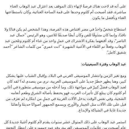
على أنه قد لاحت هناك فرصةٌ لإنهاء ذلك الموقف بعد اعتزال عبد الوهاب الغناء
مباشرة، فقد أصبحت أم كلثوم وحدها على قمة الساحة الغنائية، وكان باستطاعتها
الغناء وبأفضل ما يكون.
استطاع شخصٌ واحدٌ في مصر اقتناص هذه الفرصة، وهذا الشخص لم يكن فنانًا ولا
ناقدًا، وإنما كان متذوقًا للفن وكان أيضًا صديقًا للاثنين، وهو الرئيس “جمال عبد
الناصر”، وقد أقنعهما بفكرة الاشتراك في عملٍ واحد من غناء أم كلثوم وتلحين عبد
الوهاب. وفعلاً تم اللقاء في الأغنية الشهيرة “انت عمري” من كلمات الشاعر “أحمد
شفيق كامل”.
عبد الوهاب وفترة السبعينيات:
ومع تغير الزمن وانتشار الموسيقى الغربي في البلاد، وإقبال الشباب عليها بشكل
كبير، وهنا يظهر خطرٌ جديدٌ على الموسيقى العربية، ترى من يتصدى له؟ لقد كان
لعبد الوهاب فضلٌ كبيرٌ في مواجهة ذلك، وما أدخله من موسيقى متطورة في أغاني
أم كلثوم كان يبتلع كل تأثيرات الغرب، فهو يحتفظ بأصالة الشرق وطعم أنغامه
الشجية، وفي نفس الوقت يدخل الآلات الغربية في جملٍ من ابتكاره لم تعزف من
قبل على تلك الآلات مثل الجيتار والأورج، ويسمع الجمهور أصواتًا حديثةً وأنغامًا
جديدةً غايةً في الشياكة والإبداع.
استمر عبد الوهاب على ذلك المنوال عشر سنوات يقدم لأم كلثوم أغنيةً جديدةً كل
عام أصبحت من علامات الموسيقى العربية، وقد عود جمهوره على انتظار التحفة