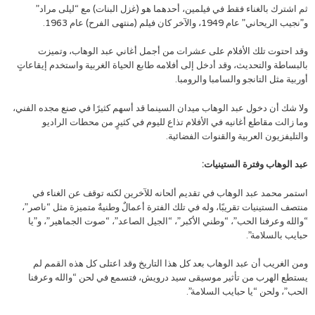
ثم اشترك بالغناء فقط في فيلمين، أحدهما هو (غزل البنات) مع “ليلى مراد”
و”نجيب الريحاني” عام 1949، والآخر كان فيلم (منتهى الفرح) عام 1963.
وقد احتوت تلك الأفلام على عشرات من أجمل أغاني عبد الوهاب، وتميزت
بالبساطة والتحديث، وقد أدخل إلى أفلامه طابع الحياة الغربية واستخدم إيقاعاتٍ
أوربية مثل التانجو والسامبا والرومبا.
ولا شك أن دخول عبد الوهاب ميدان السينما قد أسهم كثيرًا في صنع مجده الفني،
وما زالت مقاطع أغانيه في الأفلام تذاع لليوم في كثيرٍ من محطات الراديو
والتليفزيون العربية والقنوات الفضائية.
عبد الوهاب وفترة الستينيات:
استمر محمد عبد الوهاب في تقديم ألحانه للآخرين لكنه توقف عن الغناء في
منتصف الستينيات تقريبًا، وله في تلك الفترة أعمالٌ وطنيةٌ متميزة مثل “ناصر”،
“والله وعرفنا الحب”، “وطني الأكبر”، “الجيل الصاعد”، “صوت الجماهير”، و”يا
حبايب بالسلامة”.
ومن الغريب أن عبد الوهاب بعد كل هذا التاريخ وقد اعتلى كل هذه القمم لم
يستطع الهرب من تأثير موسيقى سيد درويش، فتسمع في لحن “والله وعرفنا
الحب”، ولحن “يا حبايب السلامة”.