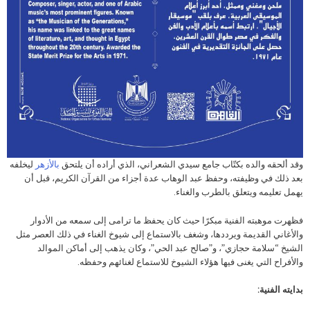
وقد ألحقه والده بكتّاب جامع سيدي الشعراني، الذي أراده أن يلتحق
بالأزهر
ليخلفه
بعد ذلك في وظيفته، وحفظ عبد الوهاب عدة أجزاء من القرآن الكريم، قبل أن
يهمل تعليمه ويتعلق بالطرب والغناء.
فظهرت موهبته الفنية مبكرًا حيث كان يحفظ ما ترامى إلى سمعه من الأدوار
والأغاني القديمة ويرددها، وشغف بالاستماع إلى شيوخ الغناء في ذلك العصر مثل
الشيخ “سلامة حجازي”، و”صالح عبد الحي”، وكان يذهب إلى أماكن الموالد
والأفراح التي يغنى فيها هؤلاء الشيوخ للاستماع لغنائهم وحفظه.
بدايته الفنية: