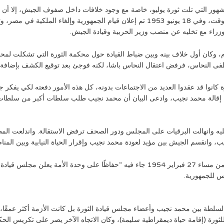
لشهور التي تلت ثورة يوليو، خاصة مع وجود خلافات داخل صفوف الجيش، إلا أن 
مقاليد الأمور، خاصة مع عدم وجود معارضة قوية في ذلك الوقت، وفي 18 يونيو 1953 تم إعلا
لوزراء مع تخليه عن منصب وزير الحربية وقيادة الجيش.
، وكان أول خلاف بينه وبين ضباط القيادة حول محكمة الثورة التي تشكلت لمح
فى النحاس، فرفض اعتقال النحاس باشا، لكنه فوجئ بعد توقيع الكشف بإضافة 
انوا قد عقدوا العديد من الاجتماعات بدونه، كل هذه الأمور دفعته لكي يفكر جد
در مجلس القيادة بيان إقالة محمد نجيب، وادعى البيان أن محمد نجيب طلب سلطات أكبر
يه وانهالت البرقيات على المجلس ودور الصحف ترفض الاستقالة. واندلعت المظاهرا
 وانقسم الجيش بين مؤيد لعودة محمد نجيب وإقرار الحياة النيابية وبين المنا
وتداركًا للموقف أصدر مجلس القيادة بيانًا الساعة السادسة من مساء 27 فبراير 1954 جاء فيه 
س للجمهورية.
طة بين محمد نجيب وأعضاء مجلس قيادة الثورة بل كانت الأزمة أكثر عمقًا، ك
ادس للثورة (إقامة حياة ديمقراطية سليمة)، وكان الاتجاه الآخر يصر على تكريس 