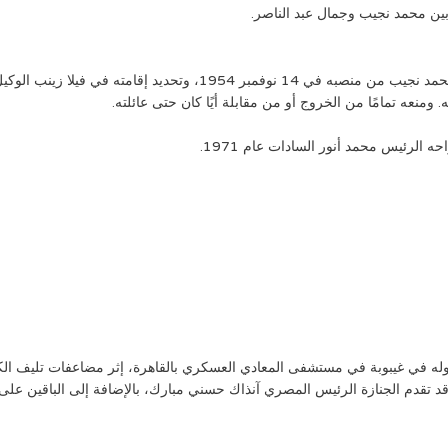
ين محمد نجيب وجمال عبد الناصر.
ونتيجة لأزمة مارس 1954 قرر مجلس قيادة الثورة إعفاء محمد نجيب من منص
 ومنعه تمامًا من الخروج أو من مقابلة أيًا كان حتى عائلته.
لرئيس محمد أنور السادات عام 1971.
يس محمد نجيب في 28 أغسطس 1984، بعد دخوله في غيبوبة في مستشفى المعادي العسكري بالقاهرة، إثر م
تقدم الجنازة الرئيس المصري آنذاك حسني مبارك، بالإضافة إلى الباقين على ق