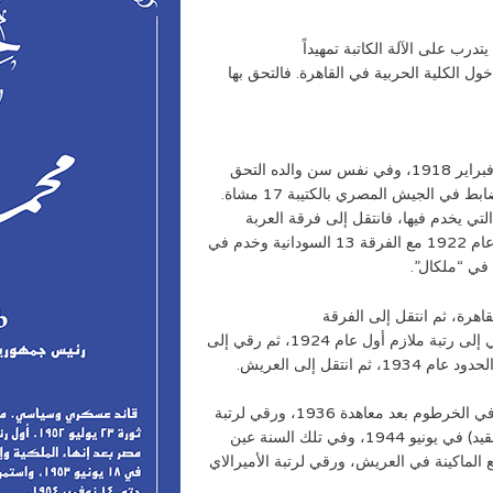
درب على الآلة الكاتبة تمهيداً
ل الكلية الحربية في القاهرة. فالتحق بها
عقب تخرجه من الكلية الحربية سافر إلى السودان في 19 فبراير 1918، وفي نفس سن والده التحق
بذات الكتيبة المصرية التي كان يعمل بها والده ليبدأ حياته كضابط في الجيش المصري بالكتيبة 17 مشاة.
تي يخدم فيها، فانتقل إلى فرقة العربة
الغربية بالقاهرة عام 1921. ثمعاد مرة أخرى إلى السودان عام 1922 مع الفرقة 13 السودانية وخدم في
 في “ملكال”.
كي بالقاهرة، ثم انتقل إلى الفرقة
الثامنة بالمعادي بسبب تأييده للمناضلين السودانيين. وقد رقي إلى رتبة ملازم أول عام 1924، ثم رقي إلى
كان ضمن اللجنة التي أشرفت على تنظيم الجيش المصري في الخرطوم بعد معاهدة 1936، ورقي لرتبة
الصاغ (رائد) في 6 مايو 1938، ثم رقي إلى رتبة قائمقام (عقيد) في يونيو 1944، وفي تلك السنة عين
194 كان مسؤولًا عن مدافع الماكينة في العريش، ورقي لرتبة الأميرالاي