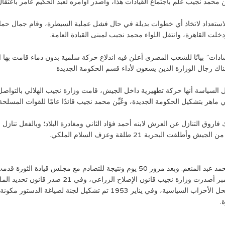
محمد نجيب علم باجتماع القيادات هذا، وأصدر أوامره لعبد الحكيم عامر باعتقال
ستعداد لاتخاذ أي خطوات بديلة في حال فشل عملية السيطرة، وقام جمال حماد با
لت القاهرة، وانتقل اللواء محمد نجيب لمبنى القيادة العامة.
سادات” بيانًا للشعب المصري أعلن فيه اندلاع حركة سلمية بدون دماء قامت ب
هناك رجال الوزارة الذين يسعون لأداء قسم الحكومة الجديدة
 السياسة أنها حركة تطهيرية داخل الجيش، قامت وزارة نجيب الهلالي بالتواصل 
اهر بتشكيل الحكومة الجديدة، وعُيِّن محمد نجيب قائدًا عامًا للقوات المسلحة
بحرية 21 طلقة وعزف السلام الملكي.
وعقب تنازل فاروق، شكل مجلس للوصاية برئاسة الأمير محمد عبد المنعم. وبعد مرور 50 ي