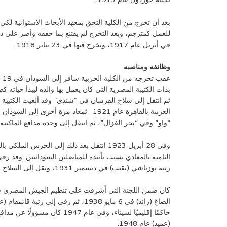
بعد أن تخرج من الكلية التحق بمعهد الأبحاث الاستوائية لكي يت
للعمل كمترجم، وبعد التخرج لم يقتنع بما حققه وأصر على دخو
في أبريل عام 1917، وتخرج فيها في 23 يناير 1918.
وظائفه ومناصبه
ثم انتقل إلى سلاح الفرسان في “شندي” وقد ألغيت الكتيبة ال
“واو” وفي “بحر الغزال”، ثم انتقل إلى وحدة مدافع الماكينة
وفي 28 أبريل 1923 انتقل بعد ذلك إلى الحرس المل
رتبة يوزباشي (نقيب) في ديسمبر 1931، ونقل إلى السلاح الحدود عام 1934، ثم انتقل إلى العريش.
حاكمًا إقليميًا لسيناء، وفي عام 7
(عميد) عام 1948.