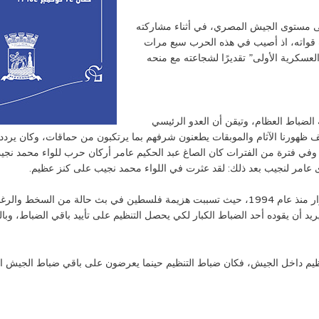
ى مستوى الجيش المصري، في أثناء مشاركته
 صفوف قواته، اذ أصيب في هذه الحرب سبع مرات
عسكرية الأولى” تقديرًا لشجاعته مع منحه
رة بعد حرب 1948 قائدًا لمدرسة الضباط العظام، وتيقن أن العدو الرئيسي
لف ظهورنا الآثام والموبقات يطعنون شرفهم بما يرتكبون من حماقات، وكان يرد
، وفي فترة من الفترات كان الصاغ عبد الحكيم عامر أركان حرب للواء محمد نجي
ى عامر لنجيب بعد ذلك: لقد عثرت في اللواء محمد نجيب على كنز عظيم.
كان جمال عبد الناصر قد بدأ في تشكيل تنظيم الضباط الأحرار منذ عام 1994، حيث تسببت هزيمة فل
يريد أن يقوده أحد الضباط الكبار لكي يحصل التنظيم على تأييد باقي الضباط، 
نظيم داخل الجيش، فكان ضباط التنظيم حينما يعرضون على باقي ضباط الجيش الان