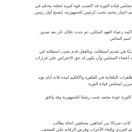
مجلس قيادة الثورة قد اكتسب قوة كبيرة جعلته يتحكم في
ن قيام الجمهورية وإلغاء الملكية في مصر، وتم اختيار محمد نجيب كرئيس للجمهورية، ليصبح أول رئيس
اكمة زعماء العهد الملكي، ثم حدث خلاف ثان بعد صدور
اسم النحاس.
يًا في تقديم استقالته، وبالفعل قدم نجيب استقالته في
 من سلطات أعضاء المجلس وأن يكون له حق الاعتراض على قرارات
ت التلقائية في القاهرة والأقاليم لمدة ثلاثة أيام تؤيد
صرين لمجلس قيادة الثورة.
“حفاظًا على وحدة الأمة يعلن مجلس قيادة الثورة عودة محمد نجيب رئيسًا للجمهورية وقد وافق
انت صراعًا بين اتجاهين مختلفين اتجاه يطالب
الحكم الفردي وإلغاء الأحزاب وفرض الرقابة على الصحف،