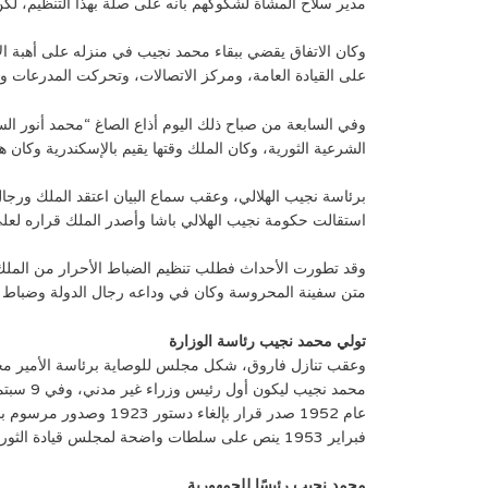
مدير سلاح المشاة لشكوكهم بأنه على صلة بهذا التنظيم، لكن 
وكان الاتفاق يقضي ببقاء محمد نجيب في منزله على أهبة الا
على القيادة العامة، ومركز الاتصالات، وتحركت المدرعات ودخ
وفي السابعة من صباح ذلك اليوم أذاع الصاغ “محمد أنور ال
الشرعية الثورية، وكان الملك وقتها يقيم بالإسكندرية وكان 
برئاسة نجيب الهلالي، وعقب سماع البيان اعتقد الملك ورجال
استقالت حكومة نجيب الهلالي باشا وأصدر الملك قراره لعلي م
متن سفينة المحروسة وكان في وداعه رجال الدولة وضباط من الجيش وأطلقت ال
تولي محمد نجيب رئاسة الوزارة
فبراير 1953 ينص على سلطات واضحة لمجلس قيادة الثورة.
محمد نجيب رئيسًا للجمهورية