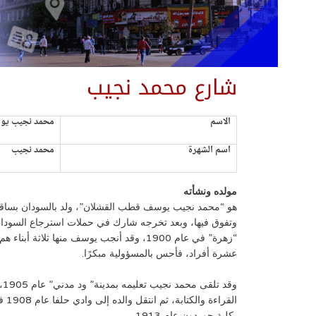
شارع محمد نجيب
الاسم
محمد نجيب يو
اسم الشهرة
محمد نجيب
مولده ونشأته
عشرة أفراد، فأحس بالمسؤولية مبكرًا.
وق
القر
بكلية جوردون عام 1913.