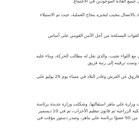
 جميع القادة الموجودين في الاجتماع.
لاتصال بنجيب ليخبره بنجاح العملية، حيث تم الاستيلاء
ها القوات المسلحة من أجل الأمن القومي على أساس
مع اللواء نجيب، والذي نقل له مطالب الحركة، وبناء عليه
 وتمت ترقيته إلى رتبة فريق.
وقد تطورت الأحداث فطلب تنظيم الضباط الأحرار من الملك فاروق التنازل عن العرش لابنه أحمد فؤاد الثاني ومغادرة البلاد؛ وبالفعل تنازل فاروق عن العرش وغادر البلاد في مساء يوم 25 يوليو على
وم ونتيجة للتصادم مع مجلس قيادة الثورة قدمت وزارة علي ماهر استقالتها، وشكلت وزارة جديدة برئاسة
محمد نجيب ليكون أول رئيس وزراء غير مدني، وفي 9 سبتمبر أصدرت وزارة نجيب قانون الإصلاح الزراعي، وفي 21 صدر قانون تحديد الملكية الزراعية ثم قانون تنظيم الأحزاب، ثم في 10 ديسمبر
عام 1952 صدر قرار بإلغاء دستور 1923 وصدور مرسوم بحل الأحزاب السياسية، وفي يناير 1953 تم تشكيل لجنة لصياغة الدستور مكونة من 50 عضوًا برئاسة علي ماهر، وصدر دستور مؤقت في