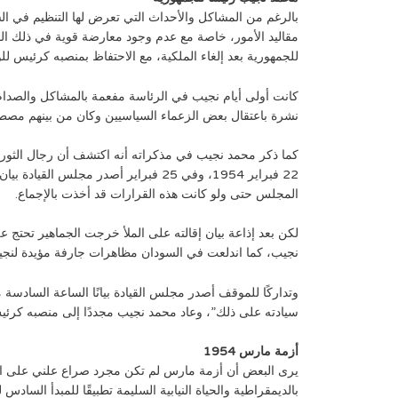
بالرغم من المشاكل والأحداث التي تعرض لها التنظيم في ا
للجمهورية بعد إلغاء الملكية، مع الاحتفاظ بمنصبه كرئيس ل
كانت أولى أيام نجيب في الرئاسة مفعمة بالمشاكل والصدام
نشرة باعتقال بعض الزعماء السياسيين وكان من بينهم مصط
كما ذكر محمد نجيب في مذكراته أنه اكتشف أن رجال الثورة ك
22 فبراير 1954، وفي 25 فبراير أص
المجلس حتى ولو كانت هذه القرارات قد أخذت بالإجماع.
لكن بعد إذاعة بيان إقالته على الملأ خرجت الجماهير تحتج عل
نجيب، كما اندلعت في السودان مظاهرات جارفة مؤيدة لنجيب،
سيادته على ذلك”، وعاد محمد نجيب مجددًا إلى منصبه كرئي
أزمة مارس 1954
يرى البعض أن أزمة مارس لم تكن مجرد صراع علني على السل
بالديمقراطية والحياة النيابية السليمة تطبيقًا للمبدأ الس