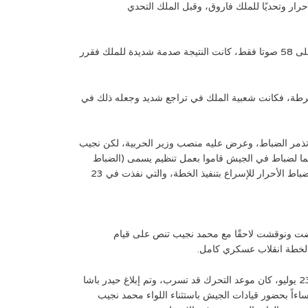
رار وتحديًا للملك فاروق، وقبل الملك التحدي
ومع طلوع فجر اليوم الأول من يناير 1952 أعلنت النتيجة وحصل محمد نجيب على أغلبية ساحقة شبة جماعية، ولم يحصل منافسوه سوى على 58 صوتا فقط، كانت النتيجة صدمة شديدة للملك فقرر
عقبتها حادثة الإسماعيلية يوم 25 يناير بعد مقتل عدد من أفراد الشرطة، فكانت شعبية الملك في تراجع شديد وجعله ذلك في
 أسباب تذمر الضباط، وعرض عليه منصب وزير الحربية، لكن نجيب
لبقاء بالجيش لأنه شك في مخطط يهدف إلى إبعاده عن القوات المسلحة، وخلال حديثهما أخطره محمد هاشم أن هناك 13 اسما لضباط في الجيش قاموا بعمل تنظيم يسمى (الضباط
الأحرار)، وأن السرايا الملكية قد تعرفت على 8 أفراد منهم وسيلقى القبض عليهم، مما جعل نجيب يجتمع على عجالة باللجنة العليا لتنظيم الضباط الأحرار للإسراع بتنفيذ الخطة، والتي نفذت في 23
ة التي عرضت ونوقشت لاحقًا مع محمد نجيب تنص على قيام
 لخطة انقلاب عسكري كامل.
كان من المقرر تنفيذ الخطة يوم 8 أغسطس، إلا أن مقابلة نجيب مع وزير الداخلية ساهمت في تطور الأحداث وتقرر التنفيذ في أيام 22 أو 23 يوليو، كان موعد التحرك قد تسرب، وتم إبلاغ حيدر باشا
ءاً بحضور قيادات الجيش باستثناء اللواء محمد نجيب