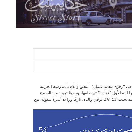
طوم في 19 فبراير 1901، لأب مصري وأم مصرية سودانية تدعى “زهرة محمد عثمان”. التحق والده بالمدرسة الحربية
 حمزة الشريف” وأنجب منها ابنه الأول “عباس” ثم طلقها، وبعدها تزوج من السيدة
“زهرة” في عام 1900، وقد أنجب يوسف منها ثلاثة أبناء هم محمد نجيب وعلي نجيب ومحمود نجيب، وأنجب أيضًا ستة بنات. وعندما بلغ محمد نجيب 13 عامًا توفي والده، تاركًا وراءه أسرة مكونة من