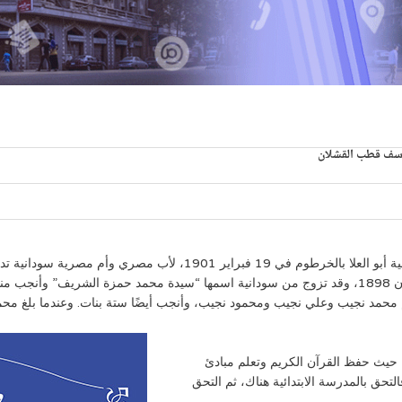
سف قطب القشلان
هو “محمد نجيب يوسف قطب القشلان”، ولد بالسودان بساقية أبو العلا بالخر
وتفوق فيها، وبعد تخرجه شارك في حملات استرجاع السودان 1898، وقد تزوج من سودانية اسمها “سيدة محمد
د تلقى محمد نجيب تعليمه بمدينة” ود مدني” عام 1905، حيث حفظ القرآن الكريم وتعلم مبادئ
اءة والكتابة، ثم انتقل والده إلى وادي حلفا عام 1908 فالتحق بالمدرسة الابتدائية هناك، ثم التحق