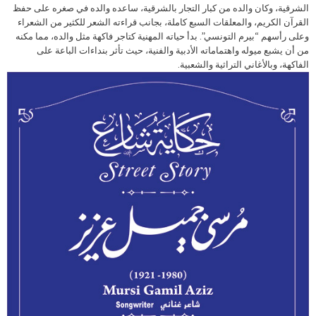
الشرقية، وكان والده من كبار التجار بالشرقية، ساعده والده في صغره على حفظ
القرآن الكريم، والمعلقات السبع كاملة، بجانب قراءته الشعر للكثير من الشعراء
وعلى رأسهم “بيرم التونسي”. بدأ حياته المهنية كتاجر فاكهة مثل والده، مما مكنه
من أن يشبع ميوله واهتماماته الأدبية والفنية، حيث تأثر بنداءات الباعة على
الفاكهة، وبالأغاني التراثية والشعبية.