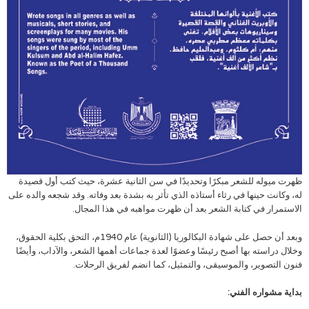
ظهرت ميوله للشعر مبكرًا وتحديدًا في سن الثانية عشرة، حيث كتب أول قصيدة
له، وكانت حينها في رثاء أستاذه الذي تأثر به بشدة بعد وفاته. وقد شجعه والده على
الاستمرار في كتابة الشعر بعد أن ظهرت مواهبه في هذا المجال.
وبعد أن حصل على شهادة البكالوريا (الثانوية) عام 1940م، التحق بكلية الحقوق،
وخلال دراسته بها أصبح رئيسًا وعضوًا لعدة جماعات أهمها الشعر، والآداب، وأيضًا
فنون التصوير، والموسيقى، والتمثيل، كما انضم لفريق الرحلات.
بداية مشواره الفني: