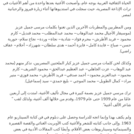
الحياة الثقافية العربية بوجه عام، وأصبحت الأغنية بعدها واحدة من أهم الأغنيات في
تراث الإذاعة المصرية، حيث سجلت في استديوهاتها أثناء زيارة فيروز والرحبانية
لمصر.
ومن المطربين والمطربات الآخرين الذين تغنوا بكلمات مرسى جميل عزيز
(موسيقار الأجيال محمد عبدالوهاب– محمد عبدالمطلب– محمد قنديل– كارم
محمود – فريد الأطرش– محرم فؤاد– شادية– نجاة– وردة– نجاح سلام- حورية
حسن– صباح – فايدة كامل– فايزة أحمد– هدى سلطان– شهرزاد– أحلام– عفاف
راضي).
وكذلك لحن كلمات مرسى جميل عزيز كبار الملحنين المصريين، نذكر منهم (محمد
عبد الوهاب– عزت الجاهلي– عبد العظيم عبدالحق– محمود الشريف– كارم
محمود– عبدالعزيز محمود– أحمد صدقي– فريد الأطرش– محمد فوزي– منير
مراد– كمال الطويل– محمد الموجي – بليغ حمدي– سيد إسماعيل).
ترك مرسي جميل عزيز بصمة كبيرة في مجال تأليف الأغنية، امتدت إلى أربعين
عامًا من عام 1939 حتى عام 1979، وقدم من خلالها ألف أغنية، ولذلك لقب ”
شاعر الألف أغنية”.
ولم يكتف بهذا وإنما اتجه للدراسة وحصل على دبلوم في فن كتابة السيناريو عام
1963. وإلى جانب كتابته للشعر والأغنية كتب الأوبريت الغنائي والقصة القصيرة
والسينمائية وسيناريوهات بعض الأفلام، وأيضًا كتب المقالات الأدبية في بعض