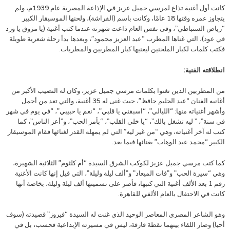
كانت أول أغنية تذاع لمرسي جميل عزيز في الإذاعة المصرية عام 1939م، ولم
يتجاوز عمره وقتها 18 عامًا، وكانت باسم (الفراشة)، ولحنها الموسيقار الكبير
“رياض السنباطي”، وفى نفس العام ذاعت شهرته عندما كتب أغنية (يا مزوق يا ورد
في عود)، التي غناها المطرب “عبد العزيز محمود”، وبعدها بدأ رحلة شعرية طويلة
فكتب كلمات لكبار الملحنين ليغنيها كبار المطربين والمطربات.
انطلاقته الفنية:
من المطربين الذين تغنوا بكلمات مرسي جميل عزيز، وكان له النصيب الأكبر من
أغانيه الفنان “عبد الحليم حافظ”، حيث غنى له 35 أغنية، والتي تعد من أجمل
وأشهر أغنياته منها: “الليالي”، “اسبقني يا قلبي”، “نعم يا حبيبي”، “في يوم في شهر
في سنة”، ” ليه تشغل بالك”، “يا خلي القلب”، “بأمر الحب”، و”أعز الناس”، كما
كتب له آخر أغنياته، وهي “من غير ليه” التي لم يمهله القدر لغنائها فقام الموسيقار
الكبير “محمد عبد الوهاب” بغنائها فيما بعد.
كما كتب مرسي جميل عزيز لكوكب الشرق السيدة “أم كلثوم” الثلاثية الشهيرة،
وهي “سيرة الحب” و”فات الميعاد” و”ألف ليلة وليلة”، التي قيل إنها كانت الأغنية
رقم 1 بعد الألف أغنية التي كتبها، فأصر على تسميتها ألف ليلة وليلة، بخاصة أنها
كانت في الاحتفال بالعام الألفي للقاهرة.
وهو الشاعر المصري المعاصر الوحيد الذي غنت له السيدة “فيروز” قصيدته (سوف
أحيا) وصار اللقاء بينهما نقطة فارقة، ليس في مسيرته الإبداعية فحسب، بل في