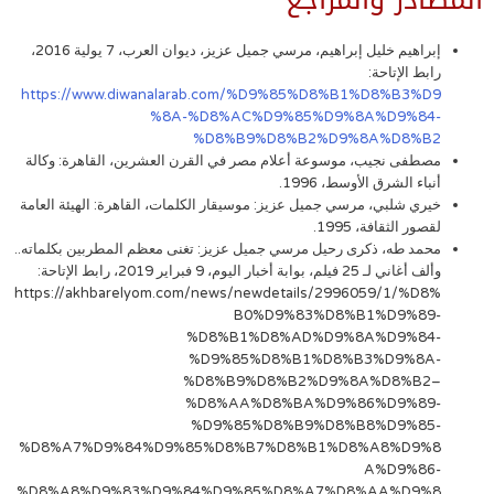
إبراهيم خليل إبراهيم، مرسي جميل عزيز، ديوان العرب، 7 يولية 2016،
رابط الإتاحة:
https://www.diwanalarab.com/%D9%85%D8%B1%D8%B3%D9
%8A-%D8%AC%D9%85%D9%8A%D9%84-
%D8%B9%D8%B2%D9%8A%D8%B2
مصطفى نجيب، موسوعة أعلام مصر في القرن العشرين، القاهرة: وكالة
أنباء الشرق الأوسط، 1996.
خيري شلبي، مرسي جميل عزيز: موسيقار الكلمات، القاهرة: الهيئة العامة
لقصور الثقافة، 1995.
محمد طه، ذكرى رحيل مرسي جميل عزيز: تغنى معظم المطربين بكلماته..
وألف أغاني لـ 25 فيلم، بوابة أخبار اليوم، 9 فبراير 2019، رابط الإتاحة:
https://akhbarelyom.com/news/newdetails/2996059/1/%D8%
B0%D9%83%D8%B1%D9%89-
%D8%B1%D8%AD%D9%8A%D9%84-
%D9%85%D8%B1%D8%B3%D9%8A-
%D8%B9%D8%B2%D9%8A%D8%B2–
%D8%AA%D8%BA%D9%86%D9%89-
%D9%85%D8%B9%D8%B8%D9%85-
%D8%A7%D9%84%D9%85%D8%B7%D8%B1%D8%A8%D9%8
A%D9%86-
%D8%A8%D9%83%D9%84%D9%85%D8%A7%D8%AA%D9%8