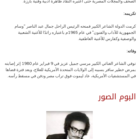
الصحف والمجلات المصرية حتى اعتبره النقاد ظاهرة أدبية وفنية بارزة.
تكريمه:
كرمت الدولة الشاعر الكبير فمنحه الرئيس الراحل جمال عبد الناصر “وسام
الجمهورية للآداب والفنون” في عام 1965م باعتباره رائدًا للأغنية الشعبية
والوصفية وكفارس للأغنية العاطفية.
وفاته:
توفي الشاعر الغنائي الكبير مرسي جميل عزيز في 9 فبراير عام 1980 إثر إصابته
بمرض خطير سافر بسببه إلى الولايات المتحدة الأمريكية للعلاج، وبعد فترة قضاها
في المستشفيات الأمريكية، عاد ليموت فوق تراب مصر ودفن في مسقط رأسه.
البوم الصور