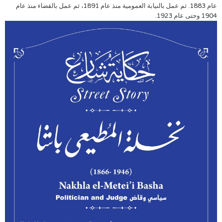
عام 1883. ثم عمل بالنيابة العمومية منذ عام 1891، ثم عمل بالقضاء منذ عام
1904 وحتى عام 1923.