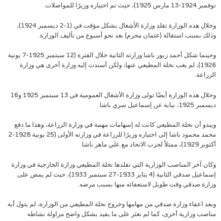
نوفمبر 1924-13 مارس 1925)، حيث تم اختياره وزيرًا للمواصلات.
وخلال هذه الوزارة تقلد وزارة الأشغال بشكل مؤقت في (1-2 ديسمبر 1924)،
وذلك بسبب استقالة (عثمان محرم) بعد نحو أسبوع من تأليف الوزارة.
وحينما شكل أحمد زيور باشا وزارته الثانية خلال الفترة (12 سبتمبر 1925-7 يونية
1926)، لم يغب نخلة المطيعي عنها، ولكن أسندت إليه وزارة أخرى هي وزارة
الزراعة.
وخلال هذه الوزارة أيضًا تولى وزارة الأشغال العمومية في 13 سبتمبر 1925 و16
ديسمبر 1925، نيابة عن إسماعيل سري باشا.
ويبدو أن نخلة المطيعي كانت له إسهامات مهمة في وزارة الزراعة، وهذا ما دفع
محمد محمود باشا إلى اختياره وزيرًا للزراعة في وزارته الأولى (25 يونية 1928-2
أكتوبر 1929)، ممثلاً لحزب الاتحاد مع علي ماهر باشا.
وكان آخر المناصب الوزارية التي تقلدها نخلة المطيعي وزارة الخارجية في وزارة
إسماعيل صدقي الثانية (4 يناير 1933-27 سبتمبر 1933)، حيث لم يمض على
وزارة صدقي وقت طويل لاستعفائه منها بسبب مرضه.
وبعد اعفاء وزارة صدقي من مهامها وخروج نخلة المطيعي من الوزارة، لم يتول أية
مناصب وزارية أخرى، كما لم نعثر على ما يفيد بشكل واضح مزاولة نشاطه