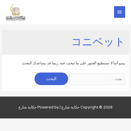
خطي
لى
القائمة
لمحتوى
الرئيسية
コニベット
يبدو أننا لا نستطيع العثور على ما تبحث عنه. ربما قد يساعدك البحث.
Search
for:
Copyright © 2026
حكاية شارع
| Powered by
حكاية شارع