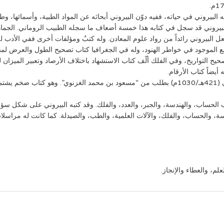
 البيروني في حياته، ففيه دوّن البيروني أبحاثه عن المواد الطبية، وأسمائها، و
600 نبات طبي، إلا أن البيروني قد سجل في كتابه هذا خمسة أضعاف ما سجله الطبيب الروما
 جعل البيروني رائداً من رواد علوم المعادن. وله كتبٌ ومؤلفات أخرى ففي الأدب ل
وامع الموجود في خواطر الهنود، وله في الجغرافيا كتاب تصحيح الطول والعرض لم
ح التواريخ، وفي الفلك ألّف كتاب الاستشهاد باختلاف الأرصاد وتعبير الميزان 
يضاً كتاب الأرقام.
تاب الحساب، والهندسة، والجبر، والعدد، والفلك. وقد كتبه البيروني على شكل 
ة، والحساب، والفلك، والآلات العلمية، والطب، والصيدلة. كما كانت له مراسلات