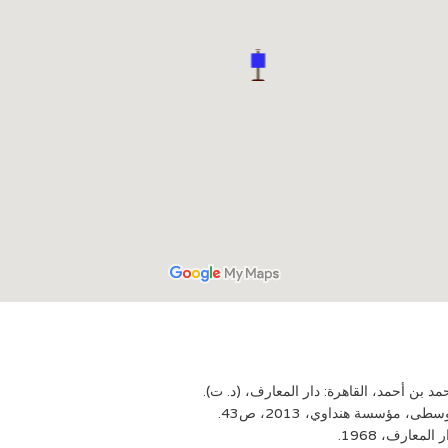
د بن أحمد، القاهرة: دار المعارف، (د. ت).
مؤسسة هنداوي، 2013، ص43.
معارف، 1968.