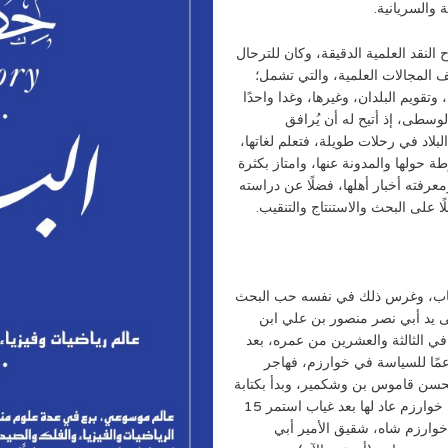
ة والسريانية.
 النقد العلمية الدقيقة، وكان للترحال
ف المجالات العلمية، والتي تشمل؛
وتقويم البلدان، وغيرها، وغدا واحدًا
وسطى، إذ أتيح له أن يُرافق
بلاد في رحلات طويلة، فتعلم لغاتها،
 حولها والمدونة عنها، وامتاز بكثرة
عرفته أخبار أهلها، فضلًا عن دراسته
ا على البحث والاستنتاج والتنقيب.
أعشاب، وغرس ذلك في نفسه حب البحث
ى يد أبي نصر منصور بن علي ابن
 في الثالثة والعشرين من عمره، بعد
عمًا للسياسة في خوارزم، فهاجر
حسن قاموس بن وشكمير، وبدأ بكتابة
مؤلفاته التاريخية والفلكية، وبعد هدوء الوضع السياسي في خوارزم عاد لها بعد غياب استمر 15
 خوارزم شاه، شقيق الأمير أبي