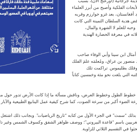
نة جرجانية (أورعنج الآن)، بسبب
أبحاث الفلكية وأصبح من أبرز العلماء
 أفغانستان، بعد غزو خوارزم وقربه
ض هدية السلطان الثمينة التي كانت
حبه للعلم لا الشهرة والمال،
ته في معرفة الحضارة الهندية
 أمثال ابن سينا وأبي الوفاء صاحب
نصور بن عراق، ومُعلمَه علمَ الفلك
وفلك بطليموس. تراكمت تلك
تبه التي بلغت نحو مئة وخمسين كتاباً
قة خطوط الطول وخطوط العرض، وناقش مسألة ما إذا كانت الأرض تدور حول محور
 بذلك “سمث” في الجزء الأول من كتابه “تاريخ الرياضيات”. وبجانب ذلك اشتغل 
لغربيين باسم “قاعدة البيروني”؛ ووصف ظواهر الشفق وكسوف الشمس وغير ذلك 
وا في التقسيم الثلاثي للزاوية.