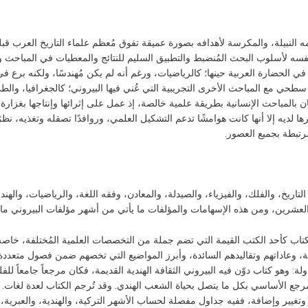
يمه النبيلة، والمكرسة لأهدافه بصورة عميقة تفوق مُعظم علماء التاريخ العرب ق
فسه لأسلوب البحث المُنضبط والتطبيق السليم للنتائج والمعطيات في المباحث و
لحضارة العربية حينها؛ كالرياضيات، ورغم أنه لم يكن مُهندسًا، ولكنه برع في 
 سطحي مع المباحث الأخرى التجريبية التي عُني فيها البيروني؛ كالجغرافيا، والط
بالمباحث الإنسانية بطريقة علمية خالصة، إذ عمل على إثرائها وإنتاجها بغزارة بعق
رها لديه إلا أنها كانت هوامشًا تدعم التشكيل العلمي، وروافدًا تصقله وتغذيه، نظ
رتبطة بجميع العصور.
لتاريخ، والفلك، والفيزياء، والصيدلة، والمعادن، وفقه اللغة، والرياضيات، وال
العشرين، ومن هذه الإسهامات والمؤلفات ما يأتي من أشهر مؤلفات البيروني ما 
الكتاب كأحد الكتب القيمة التي تضم جملة من التخصصات العلمية المُختلفة، خاصة ا
ة، وعاداتهم وتقاليدهم السائدة، وأبرز المواضيع التي تخصهم ضمن فصول متعددة.
: وهو كتاب دوّن فيه البيروني الثقافة الهندية القديمة، فكان مرجعاً جامعاً لل
رجع الأساسي بكل ما يتصل بحياة الشعب الهندي. وقد تُرجم الكتاب لعدة لغات. الآ
 وتغيير وإضافة، ففيه جداول مفصلة لحساب الأشهر التركية، والهندية، والعبرية، و