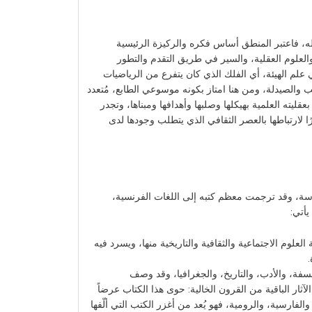
بله، فاعتبر المنطق أساس فكره والركيزة الرئيسية
العلوم العقلية، والسير في طريق التقدم والتطور
علم الهيئة، أي الفلك الذي كان يتفرع من الرياضيات
ب والصيدلة، ومن هنا امتاز بكونه موسوعي الطابع، مُتعدد
ليته العلمية بهيكلها وصلبها وأهدافها ومبناها، وتجدر
رًا لارتباطها بالعصر الثقافي الذي يتطلب وجودها لدى
هندسة، وقد ترجمت معظم كتبه إلى اللغات الفرنسية،
يأتي:
لعلوم الاجتماعية والثقافية والتاريخية منها، ويسرد فيه
فلسفة، والأدب، والتاريخ، والجغرافيا، وقد وصف
ثار الباقية من القرون الخالية: حوى هذا الكتاب عرضاً
الفارسية، والرومية، فهو يُعد من أغزر الكتب التي ألّفها