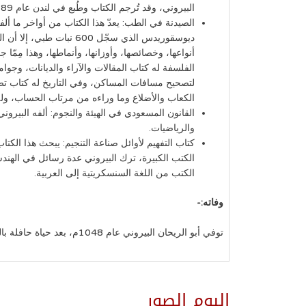
البيروني، وقد تُرجم الكتاب وطُبع في لندن عام 1789م.
الصيدنة في الطب: يعدّ هذا الكتاب من أواخر ما ألفه
ديوسقوريدس الذي سجّل 
أنواعها، وخصائصها، وأوزانها، وأنماطها، وهذا مِمّا
الفلسفة له كتاب المقالات والآراء والديانات، وج
لتصحيح مسافات المساكن، وفي التاريخ له كتاب تصحي
الكعاب والأضلاع وما وراءه من مرتاب الحساب، وله أ
والرياضيات.
كتاب التفهيم لأوائل صناعة التنجيم: يبحث هذا الك
الكتب الكبيرة، ترك البيروني عدة رسائل في الهندس
الكتب من اللغة السنسكريتية إلى العربية.
وفاته:-
توفي أبو الريحان البيروني عام 1048م، بعد حياة حافلة بالعلم، والعطاء والإنجاز.
البوم الصور