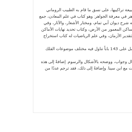
طبيعة تراكيبها، على نسق ما قام به الطبيب الروماني
ني. الجماهر في معرفة الجواهر: وهو كتاب في علم المعادن، جمع
ه شرح ديوان أبي تمام، ومختار الأشعار، والآثار، وفي
ساكن المعمور من الأرض، وكتاب تحديد نهايات الأماكن
لتقدير الأزمان، وفي علم الرياضيات له كتاب استخراج
القانون المسعودي في الهيئة والنجوم: ألفه البيروني (421هـ/1030م) بطلب من “مسعود بن محمد الغزنوي”. وهو كتاب ضخم يشتمل على 143 باباً تناول فيه مختلف موضوعات الفلك
سؤال وجواب، ووضحه بالأشكال والرسوم. إضافةً إلى هذه
 مع ابن سينا. وإضافةً إلى ذلك، فقد ترجم عددًا من