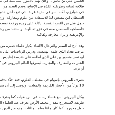
الحسن علي بن مأمون، وكان يهتم بالأمور السياسية في مدي
طلاقة لسانه وطريقته الفذة في الإقناع، وقدم العديد من ال
في خوارزم، لكنه أسر في مدينة غرنة التي تقع داخل حدود
السلطان ابن مسعود له؛ للاستفادة من علوم ومعارفه، ورف
حِمل فيل من القطع الفضية، دلالة على زهده ورفعة نفسه و
فاصطحبه السلطان معه في غزواته للهند، واستفاد من رحلا
والإغريقية وإثراء معارفه وثقافته.
وقد أتاح له السفر والترحال الالتقاء بكبار علماء عصره من
مرصد بغداد الذي علمه الهندسة، ودرس الرياضيات على يد م
أبو نصر منصور بن علي الذي أطلعه على هندسة إقليدس 
الخبرات والمعارف والتجارب ليصوغها العالم البيروني في ك
أو يزيد.
يعترف للبيروني بإسهام في مختلف العلوم، فقد حدَّد بد
18 نوعاً من الأحجار الكريمة والمعادن، وتوصل إلى أن سرعة الضوء أكبر من سرعة الصوت، كما شرح كيفية عمل الينابيع الطبيعية والآبار الارتوازية بناء على مبدأ هيدروستاتيكي.
وكان البيروني ألمع علماء زمانه في الرياضيات كما يعترف
طريقة لاستخراج مقدار محيط الأرض تعرف عند العلماء ا
حول محورها. كما كان ملمًا بعلم المثلثات، وهو من الذين بحث