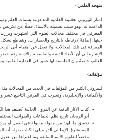
منهجه العلمي:-
امتاز البيروني بعقليته العلمية المدعومة بسمات العلم وق
الداعمة له، وهو سبب تسميته بالأستاذ، فضلًا عن تكريس ن
المعرفي في مختلف مجالات العلوم التي اشتهرت وبرزت في ا
حينها، إضافةً لارتباطه بالتاريخ والحضارات، ويتقاطع بشكل
المعرفة في تلك المجالات، ولا نغفل عن اهتمام أبي الريحان 
الإشارة إلى أن الأبعاد الدينية والفلسفية والأدبية رغم حضو
العالم، خاصةً وأن الفلسفة لها عمق في العقلية العلمية وم
مؤلفاته:-
للبيروني الكثير من المؤلفات في العديد من المجالات مثل ا
والألمانية، والإنجليزية، ونشرت في القرنين التاسع عشر و
كتاب الآثار الباقية عن القرون الخالية: يُصنف هذا 
أبو الريحان تاريخ نظم الجماعات والطوائف المختلف
تحقيق ما للهند من مقولة مقبولة في العقل أو مرذولة
المستشرق الإيطالي آلدو ميلي الكتاب بقوله أنه الم
مفصلاً لتقاويم الأمم السابقة وما اعتراها من تعديل