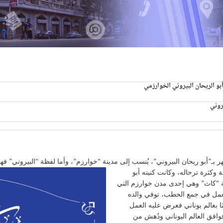
و الريحان البيروني الخوارزمي
يروني
 بـ”أبو ريحان البيروني”، يُنسب إلى مدينة “خوارزم”،
وأما لفظة “البيروني” فه
كثرة ترحاله، وكانت كنيته أبو
يحان البيروني في عام 973م في مدينة “كاث” وهي إحدى مدن خوارزم التي
ه تعمل في جمع الحطب، توفي والده
ًا بعالم يوناني فعرض عليه العمل
وافق العالم اليوناني ودُهش من