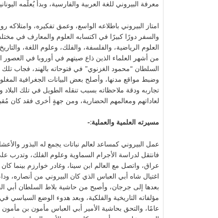
معرفة البيروني للغة العربية والفارسية، وبدأ يُعلّمه اليوناني
امتاز البيروني باطلاعه الواسع، وعمق تفكيره، وامتلاكه روح
والسفر دورًا كبيرًا في اكتسابه العلوم والمعارف في مختل
العلوم الرياضية، والفلسفة، والفلك، وعلوم اللغة، والتاريخ، 
من أشهر العلماء الذين ذاع صيتهم في أوروبا في العصور ال
السلطان “محمود الغزنوي” في فتوحاته بالهند، فجاب تلك ال
وضبط مواقع مدنها، وأصلح بعض البيانات الجغرافية المغلوطة
تجاربه ودقة ملاحظاته بسبب تنقله الطويل في تلك البلاد وم
لعاداتهم ومعالمهم الحضارية، ومن جهةٍ أخرى فقد كان مُقبلً
مسيرته العلمية والعملية:-
عمل البيروني كمساعد لعالم نباتات يجمع له البذور وال
فانتقل لدراسة الأجرام السماوية وعلوم الفلك، وتدرب عل
عراق، واتصل مع العالم ابن سينا، وغادر خوارزم بينما كان
اغتيال شاه أبي العباس الذي كان البيروني من أنصاره، ودا
بعدها إلى جرجان، وأصبح من حاشية بلاط السلطان أبي ال
عامًا، والتحق بحاشية الأمير أبي العباس مأمون بن مأمون