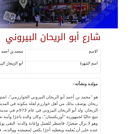
شارع أبو الريحان البيروني
الاسم
محمد بن أحمد أب
اسم الشهرة
أبو الريحان الب
مولده ونشأته:-
هو “محمد بن أحمد أبو الريحان البيروني الخوارزمي”، اشتهر
ريحان يوصف بذلك من أهل خوارزم لقلة مكوثه في المدينة و
الريحان. ولد أبو الر
تتبع حاليًا لجمهورية “أوزبكستان”، وكان والده تاجرًا وأم
وهو لا يزال صغيرًا، فاضطر للعمل وإعانة والدته. التقى يوم
عنده على أن يُعلمه ويعطيه أجرًا يكفي لمعيشته ووالدته، ف