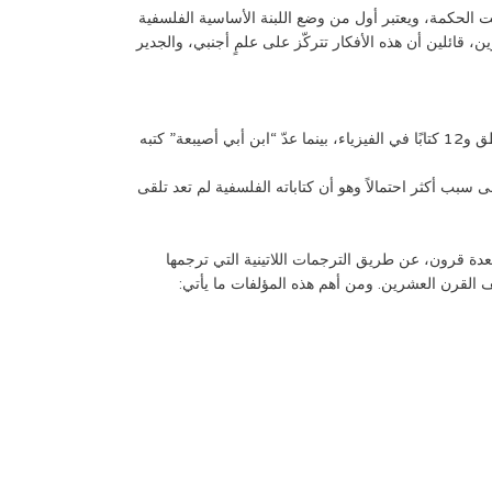
يت الحكمة، ويعتبر أول من وضع اللبنة الأساسية الفلسفية
، قائلين أن هذه الأفكار تتركّز على علمٍ أجنبي، والجدير
بلغت مؤلفات الكندي وفقًا لرواية “ابن نديم” حوالي 260 كتاب، منها 32 في الهندسة، و22 في كل من الفلسفة والطب، و9 كتب في المنطق و12 كتابًا في الفيزياء، بينما عدّ “ابن أبي أصيبعة” كتبه
سبب أكثر احتمالاً وهو أن كتاباته الفلسفية لم تعد تلقى
دة قرون، عن طريق الترجمات اللاتينية التي ترجمها
القرن العشرين. ومن أهم هذه المؤلفات ما يأتي: