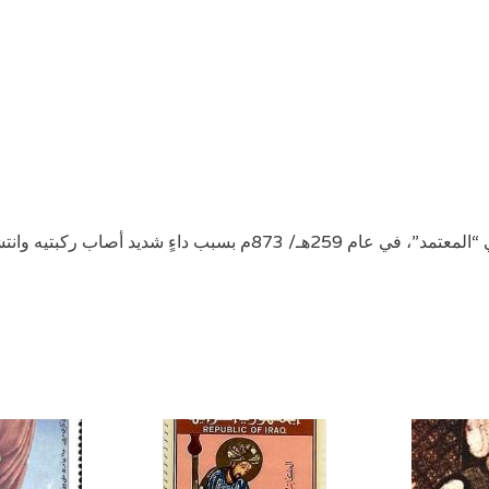
اب ركبتيه وانتشر في جسمه ليصل إلى رأسه.