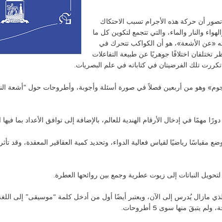
تصور أن حركة هذه الأجرام تسبب الاحتكاك
اء والنار والماء، والتي تتجمع لتكوين كل ما
ه «عن الأشعة»، هو أن الكواكب تتحرك في
ختلفان اختلافًا جوهريًا عن طبيعة التفاعلات
 تكررت تلك الفرضيتان في كتاباته في علم البصريات.
لنجوم» وهو من أربعين فصلاً في صورة أسئلة وأجوبة، وأطروحات حول “أشعة ا
 مهمًا في إدخال الأرقام الهندية للعالم، بالإضافة إلى توافق الأعداد بما فيها 
قياسًا رياضيًا لقياس فعالية الدواء، وتحديد كمية العقاقير المعقدة، وقد تأث
لتحويل النباتات إلى زيوت عطرية وجمع بين روائحها العطرة.
ازال يُدرس إلى الآن، ويعتبر أيضًا أول من أدخل كلمة “موسيقى” إلى اللغة ال