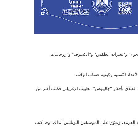
لنجوم” و”تغيرات الطقس” و”الكسوف” و”روحانيات
الأعداد النّسبية وكيفية حساب الوقت.
ر الكندي بأفكار “جالينوس” الطبيب الإغريقي فكتب أكثر من
عربية، وتفوّق على الموسيقين اليونانيين آنذاك، وقد كتب