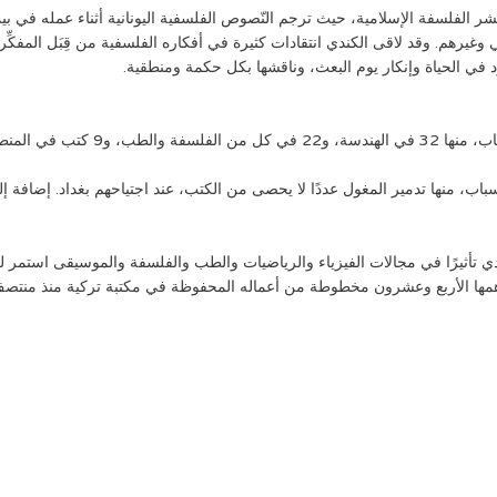
لنشر الفلسفة الإسلامية، حيث ترجم النّصوص الفلسفية اليونانية أثناء عمله في ب
غيرهم. وقد لاقى الكندي انتقادات كثيرة في أفكاره الفلسفية من قِبَل المفكِّرين
ود في الحياة وإنكار يوم البعث، وناقشها بكل حكمة ومنطقية.
ب، منها تدمير المغول عددًا لا يحصى من الكتب، عند اجتياحهم بغداد. إضافة إلى 
 تأثيرًا في مجالات الفيزياء والرياضيات والطب والفلسفة والموسيقى استمر لع
مها الأربع وعشرون مخطوطة من أعماله المحفوظة في مكتبة تركية منذ منتصف 