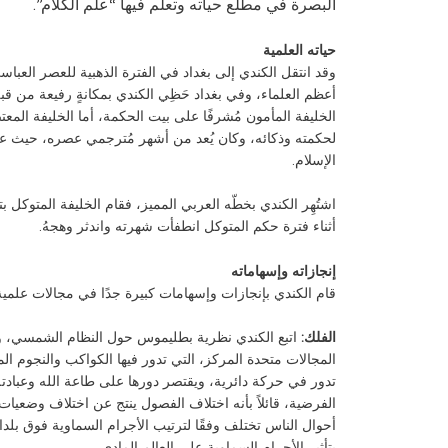
البصرة في مطلع حياته وتعلّم فيها “علم الكلام”.
حياته العلمية
وقد انتقل الكندي إلى بغداد في الفترة الذهبية للعصر العباس
أعظم العلماء، وفي بغداد حَظِي الكندي بمكانةٍ رفيعة من قب
الخليفة المأمون مُشرفًا على بيت الحكمة، أما الخليفة المعت
لحكمته وذكائه، وكان يُعد من أشهر مُترجمي عصره، حيث عدّ
الإسلام.
اشتُهِر الكندي بخطّه العربي المميز، فقام الخليفة المتوكل 
أثناء فترة حكم المتوكل انطفأت شهرته واندثر وهجهُ.
إنجازاته وإسهاماته
قام الكندي بإنجازات وإسهامات كبيرة جدًا في مجالات علمية
الفلك:
اتبع الكندي نظرية بطليموس حول النظام الشمسي، و
المجالات متحدة المركز، التي تدور فيها الكواكب والنجوم المع
تدور في حركة دائرية، ويقتصر دورها على طاعة الله وعبادته
الفرضية، قائلاً بأنه اختلاف الفصول ينتج عن اختلاف وضعيا
أحوال الناس تختلف وفقًا لترتيب الأجرام السماوية فوق بلدانه
بتأثير الأجرام السماوية على العالم المادي.