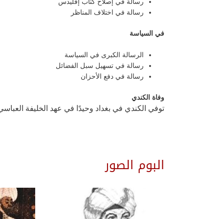
رسالة في إصلاح كتاب إقليدس
رسالة في اختلاف المناظر
في السياسة
الرسالة الكبرى في السياسة
رسالة في تسهيل سبل الفضائل
رسالة في دفع الأحزان
وفاة الكندي
توفي الكندي في بغداد وحيدًا في عهد الخليفة العباسي “المعتمد”، في عام 259هـ/ 873م بسبب داءٍ شديد أص
البوم الصور