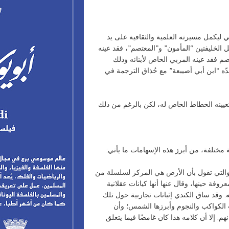
ي ليكمل مسيرته العلمية والثقافية على يد
ل الخليفتين “المأمون” و”المعتصم”، فقد عينه
صم فقد عينه المربي الخاص لأبنائه وذلك
ه “ابن أبي أصيبعة” مع حُذاق الترجمة في
بتعيينه الخطاط الخاص له، لكن بالرغم من ذلك
 مختلفة، من أبرز هذه الإسهامات ما يأتي:
التي تقول بأن الأرض هي المركز لسلسلة من
روفة حينها، وقال عنها أنها كيانات عقلانية
. وقد ساق الكندي إثباتات تجاربية حول تلك
ت الكواكب والنجوم وأبرزها الشمس؛ وأن
م. إلا أن كلامه هذا كان غامضًا فيما يتعلق