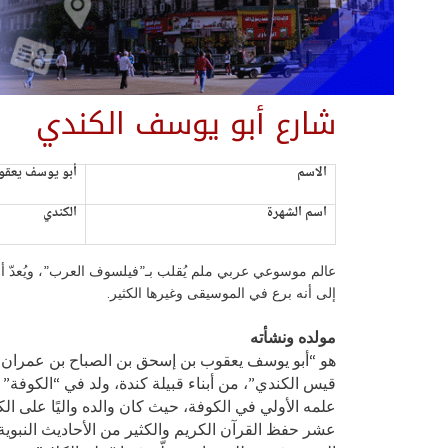
شارع أبو يوسف الكندي
الاسم
أبو يوسف يعقوب
اسم الشهرة
الكندي
عالم موسوعي عربي ملم يُقلب بـ”فيلسوف العرب”، ويُعدّ أ
إلى أنه برع في الموسيقى وغيرها الكثير.
مولده ونشأته
هو “أبو يوسف يعقوب بن إسحق بن الصباح بن عمران 
علمه الأولي في الكوفة، حيث كان والده واليًا على ا
عشر حفظ القرآن الكريم والكثير من الأحاديث النبو