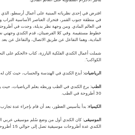
افترض في إحدى نظرياته المبنية على أعمال أرسطو، الذي 
في منطقة جنوب القمر، فتحرك العناصر الأساسية التراب والهو
في العالم المادي. ومن وجهة نظر بديلة، وجدت في أطروحت
خطوط مستقيمة. وفي كلا الفرضيتان، قدم الكندي وجهتي نظر ت
المادية، وهما التفاعل عن طريق الاتصال، والتفاعل عن بعد.
شملت أعمال الكندي الفلكية البارزة، كتاب «الحكم على ا
الكواكب”.
الرياضيات:
أبدع الكندي في الهندسة والحساب، حيث كان له دورًا
الطب:
برع الكندي في الطب وربطه بعلم الرياضيات، حيث وضع م
30 أطروحة في الطب.
الكيمياء:
بدأ بتأسيس العطور، بعد أن قام بإجراء عدة تجارب 
الموسيقى:
كان الكندي أول من وضع سُلم موسيقي عربي الذي م
الكندي عدة أطروحات موسيقية تصل إلى حوالي 15 أطروحة، ولم يتبقَ منها سوى 5 أطروحات.