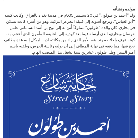
مولده ونشأته
ولد “أحمد بن طولون” في 20 ‏سبتمبر 835م في مدينة بغداد بالعراق، وكانت كنيته
“أبو العباس”، وترجع ‏أصوله إلى قبيلة التغزغز التركية، وهو من ‏أسرة كانت تسكن
في بخارى. كان والده “طولون” مملوكاً أُتيَ به إلى نوح ‏بن أسد الساماني عامل
خرسان وبخارى، ‏الذي أرسله فيما بعد كهدية إلى الخليفة ‏المأمون الذي أعجب به،
كونه عرف ‏بإخلاصه ونجابته، الأمر الذي زاد من مكانته ‏لديه، ليوكل إليه عدة وظائف
نجح فيها، مما ‏دفعه في نهاية المطاف إلى أن يوليه رئاسة ‏الحرس، ويلقبه باسم
أمير الستر، وظل طولون عشرين سنة يشغل هذا المنصب الهام.