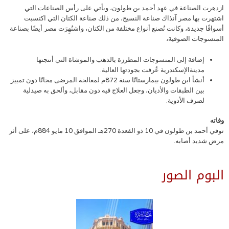
ازدهرت الصناعة في عهد أحمد بن طولون، ويأتي على رأس الصناعات التي
اشتهرت بها مصر آنذاك صناعة النسيج، من ذلك صناعة الكتان التي اكتسبت
أسواقًا جديدة، وكانت تُصنع أنواع مختلفة من الكتان، واشتُهِرَت مصر أيضًا بصناعة
المنسوجات الصوفية،
إضافة إلى المنسوجات المطرزة بالذهب والموشاة التي أنتجتها
مدينةالإسكندرية عُرفت بجودتها العالية.
أنشأ ابن طولون بيمارستانًا سنة 872م لمعالجة المرضى مجانًا دون تمييز
بين الطبقات والأديان، وجعل العلاج فيه دون مقابل، وألحق به صيدلية
لصرف الأدوية.
وفاته
توفي أحمد بن طولون في 10 ذو القعدة 270هـ الموافق 10 مايو 884م، على أثر
مرض شديد أصابه.
البوم الصور