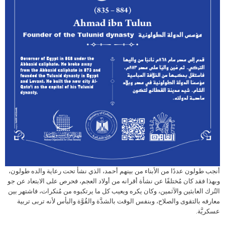
أنجب طولون عددًا من الأبناء من بينهم أحمد، الذي نشأ تحت رعاية والده طولون،
وبهذا فقد كان مُختلفًا عن نشأة أقرانه من أولاد العجم، فحرص على الابتعاد عن جو
التُرك العابثين والآثمين، وكان يكره ويعيب كل ما يرتكبوه من مُنكرات، فاشتهر بين
معارفه بالتقوى والصلاح، وبنفس الوقت بالشدَّة والقُوَّة والبأس لأنه تربى تربية
عسكريَّة.