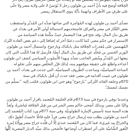
الخِلافة أوضح فيه بأنَّ أحمد بن طولون رجل لا يُؤتمنُ لا على ولاية مصر ولا حتَّى
على طرفٍ من الأطراف واتهمهُ بأنَّهُ ينوي الاستقلال بِمصر.
تصدَّى أحمد بن طولون لِهذه المُؤامرة التي صاغها ضدَّه ابن المُدبِّر واستقطب
بعض التُجَّار في مصر والعراق، فاستخدمهم لاستمالة أولي الأمر في بغداد عن
طريق بذل المال، وقد نجح في هذا المضمار حيثُ مكَّنتهُ هذه السياسة من
الاستمرار في حكم مصر، كما كانت دعمًا آخر له إضافةً إلى دعم بعض القادة التُرك
المُهيمنين على مُقدرات الخِلافة مثل بايكباك ويارجوخ. واستمال أحمد بن طولون
الوزير الحسن بن مُخلَّد عن طريق بذل المال أيضًا، فأرسل لهُ هذا الكُتب التي كان
يبعثها ابن المُدبِّر وشُقير الحاجب ضدَّه. وبهذا الأُسلوب السياسي كشف ابن طولون
أعداءه واطلع على حقيقة موقفهم منه، لِذلك قرَّر التخلُّص منهم حتَّى تخلو له
الساحة السياسيَّة، وساعدت الظُروف السياسيَّة، التي حدثت في بغداد، أحمد بن
طولون في تثبيت أقدامه في مصر، فقد حدث أن قُتل بايكباك في سنة
870م وخلفه القائد التُركي “يارجوخ” وهو ختن ابن طولون، فكتب إليه: “تسلَّم من
نفسك لنفسك”.
وعندما توفي يارجوخ في سنة 873م قام الخليفة المُعتمد باقرار أحمد بن طولون
واليًا على مصر، وبذلك أضحى حاكم مصر الشرعي من قِبل الخِلافة مُباشرةً، وتُعدُّ
هذه السنة سنة تأسيس الإمارة الطولونيَّة. وفي سنة 877م ورد كتاب المُعتمد إلى
أحمد بن طولون يطلب منه إرسال خراج مصر، فردَّ عليه قائلًا: «لستُ أُطيقُ ذلك
والخراجُ بِيد غيري»، فما كان من المُعتمد عندئذٍ إلَّا أن قلَّده خراج مصر وولَّاهُ إمرة
الثُغور الشَّاميَّة على أثر اضطراب أوضاعها. فأضحى بذلك سيِّد الديار المصرية كُلَّها