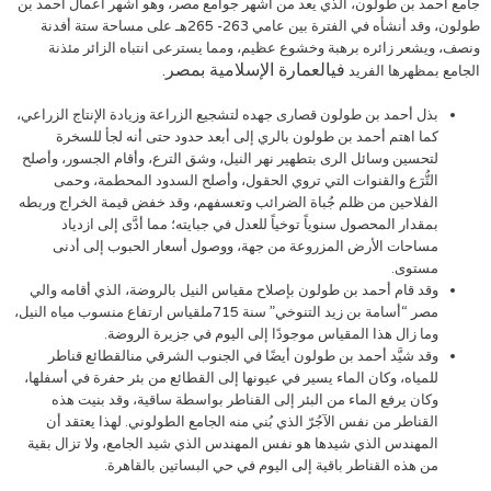
جامع أحمد بن طولون، الذي يعد من أشهر جوامع مصر، وهو أشهر أعمال أحمد بن
طولون، وقد أنشأه في الفترة بين عامي 263- 265هـ على مساحة ستة أفدنة
ونصف، ويشعر زائره برهبة وخشوع عظيم، ومما يسترعى انتباه الزائر مئذنة
فيالعمارة الإسلامية بمصر.
الجامع بمظهرها الفريد
بذل أحمد بن طولون قصارى جهده لتشجيع الزراعة وزيادة الإنتاج الزراعي،
كما اهتم أحمد بن طولون بالري إلى أبعد حدود حتى أنه لجأ للسخرة
لتحسين وسائل الرى بتطهير نهر النيل، وشق الترع، وأقام الجسور، وأصلح
التُّرَع والقنوات التي تروي الحقول، وأصلح السدود المحطمة، وحمى
الفلاحين من ظلم جُباة الضرائب وتعسفهم، وقد خفض قيمة الخراج وربطه
بمقدار المحصول سنوياً توخياً للعدل في جبايته؛ مما أدَّى إلى ازدياد
مساحات الأرض المزروعة من جهة، ووصول أسعار الحبوب إلى أدنى
مستوى.
وقد قام أحمد بن طولون بإصلاح مقياس النيل بالروضة، الذي أقامه والي
مصر “أسامة بن زيد التنوخي” سنة 715ملقياس ارتفاع منسوب مياه النيل،
وما زال هذا المقياس موجودًا إلى اليوم في جزيرة الروضة.
وقد شيَّد أحمد بن طولون أيضًا في الجنوب الشرقي منالقطائع قناطر
للمياه، وكان الماء يسير في عيونها إلى القطائع من بئر حفرة في أسفلها،
وكان يرفع الماء من البئر إلى القناطر بواسطة ساقية، وقد بنيت هذه
القناطر من نفس الآجُرّ الذي بُني منه الجامع الطولوني. لهذا يعتقد أن
المهندس الذي شيدها هو نفس المهندس الذي شيد الجامع، ولا تزال بقية
من هذه القناطر باقية إلى اليوم في حي البساتين بالقاهرة.