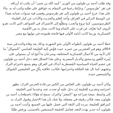
وقد طلب أحمد بن طولون من الوزير “عُبيد الله بن يحيى” أن يكتب له أرزاقه
في ثغر “طرسوس”، وعرَّفهُ رغبتهُ في المقام به، فوافق على طلبه وكتب له به. بناءً
على هذا، خرج أحمد بن طولون إلى ثغر طرسوس وقضى فيه سنوات شبابه بعيدًا
عن الوسط التركي في العراق، وأخذ العلم والحديث والآداب عن كبار العلماء
الطرسوسيين، كما تزوج وأنجب، وتطلَّع إلى الاشتراك في الصوائف التي كانت تغزو
الروم، كما تعرَّف عن قرب على الشام وما كانت تمتاز به من الأهمية
العسكرية، وربما كانت أيامه الأولى فيها فاتحة طموحه في تولِيها مع مصر.
خطا أحمد بن طولون خُطواته الأولى نحو الشهرة، وذلك بعد وفاة والده في سنة
854م وهو في العشرين من عمره. حيث فوَّض إليه الخليفة العباسي “المتوكل” ما
كان لأبيه من الأعمال العسكرية المختلفة، وسرعان ما أُتيح له أن يستولي على
إمرة الثُغور ودمشق والديار المصرية. وعلى هذا الشكل فقد دخل أحمد بن طولون
في خضم الحياة السياسية المُضطربة آنذاك في العراق، وهو يتمتع باحترام الترك
وثقتهم، كما نال ثقة الخِلافة واحترامها، فكانت علاقته بِكُلٍ من الخليفتين المُتوكل
والمُستعين جيدة.
وكان أحمد بن طولون على العكس من الكثير من قادة الحرس الترك، يظهر
احترامه وتقديره للخليفة إن دخل عليه أو تحدث عنه. وعندما نُفي الخليفة
إلى واسط، نتيجة صراعه مع “المعتز” والترك، سمح له هؤلاء باصطحاب أحمد بن
طولون معه، فكان رفيقه في معتقله، ولا شك بأن هذا الاختيار وقبول الترك به
كمرافق للخليفة، مرده إلى الثقة التي حصل عليها من الجميع. وأثبت أحمد بن
طولون أنه جدير بهذه الثقة، فعامل الخليفة المستعين بالحسنى، ورفض طلبًا