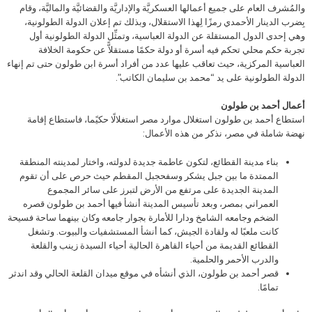
والمُشرف العام على جميع أعمالها العسكريَّة والإداريَّة والقضائيَّة والماليَّة، وقام
بِضرب الدينار الأحمدي رمزًا لِهذا الاستقلال، وبذلك تم إعلان الدولة الطولونية،
وهي إحدى الدول المستقلة عن الدولة العباسية، وتمثِّل الدولة الطولونية أول
تجربة حكم محلي تحكم فيه أسرة أو دولة حكمًا مستقلاًّ عن حكومة الخلافة
العباسية المركزية، حيث تعاقب عليها عدد من أفراد أسرة ابن طولون حتى تم إنهاء
الدولة الطولونية على يد “محمد بن سليمان الكاتب”.
أعمال أحمد بن طولون
استطاع أحمد بن طولون استغلال موارد مصر استغلالًا حكيًما، فاستطاع إقامة
نهضة شاملة في مصر، نذكر من هذه الأعمال:
بناء مدينة القطائع، لتكون عاطمة جديدة لدولته، واختار لمدينته المنطقة
الممتدة ما بين جبل يشكر وسفحجبل المقطم حيث حرص على أن تقوم
المدينة الجديدة على مرتفع من الأرض لتبرز على سائر المجموع
العمراني بمصر، وبعد تأسيس المدينة أنشأ فيها أحمد بن طولون قصره
الضخم وجامعه الشامخ ودارا للأمارة بجوار جامعه وكان بينهما ساحة فسيحة
كانت ملعبًا له ولقادة الجيش، كما أنشأ المستشفيات والبيوت. وتشغل
القطائع القديمة من أحياء القاهرة الحالية أحياء السيدة زينب والقلعة
والدرب الأحمر والحلمية.
قصر أحمد بن طولون، الذي أنشأه في موقع ميدان القلعة الحالي وقد اندثر
تمامًا.