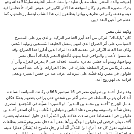
لِقبيحة، والدة المعتز، بقتله مقابل تقليده واسط، فسلم الخليفة سليمًا لأعدائه وهو
يدرك مصيره المحتوم. وكان لموقفه هذا الأثر الكبير في نفوس الترك فأعظموا فيه
دينه وعقله، وكبر في نظرهم، وباتوا يتطلعون إلى هذا الشاب ليتسلم زعامتهم، كما
عظم في أعين البغداديين.
ولايته على مصر
كان “بايكباك” التركي من أحد أبرز العناصر التركية، والذي برز على المسرح
السياسي على أثر الصراع الذي انتهى بِمقتل الخليفة المُستعين وتولية المُعتز.
وكان هذا القائد التُركي في مقدمة القادة الترك الذين أداروا هذا الصراع، وقد
تقاسموا الأعمال والنواحي فيما بينهم. فأقطع المعتز بايكباك أعمال مصر
ونواحيها، ويبدو أنه خشي مغادرة عاصمة الخلافة حتى لا يتعرض للعزل، وآثر أن
يبقى قريبًا من مركز السلطة يشارك في اتخاذ القرارات، وأناب عنه أحمد بن
طولون في مصر، وقد فضَّله على غيره لما عرف عنه من حسن السيرة وبفعل
قرابته له، فهو زوج أمه.
وقد وصل أحمد بن طولون مصر في 15 سبتمبر 868م، وكانت السياسة السائدة
آنذاك أن يتولى السلطة في مصر أكثر من شخصٍ حتى يراقب بعضهم بعضًا. فكان
عامل الخِراج “أحمد بن محمد بن المدبر”، ذو السيرة السيِّئة في المُجتمع المصري
بِفعل شدَّته وقسوته، وهو من دهاة الناس وشياطين الكُتاب، وما أن استقر أحمد بن
طولون في الفسطاط حتى ساءت علاقته بابن المُدبِّر الذي حاول استقطابه بِعشرة
آلاف دينار، فرفض ابن طولون الهديَّة وردَّها بفعل أنه دخل مصر وهو مُفعم بتطلعات
سلطوية تفوق كل حد. أدرك ابنُ المُدبِّر أنَّهُ أمام رجلٍ طموحٍ قد يُشكِّلُ خطرًا عليه،
فراح يُحيكُ المُؤامرات للتخلُّص منه أو إبعاده عن مصر، فأرسل تقريرًا إلى دار