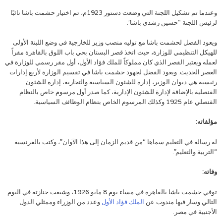
وعندما تم تشكيل اللجنة التي وضعت دستور 1923م، تم اختيار حشمت باشا نائبًا
لرئيس اللجنة “حسين رشدي باشا”.
ويعود الفضل لحشمت باشا مع توليه منصب وزير للخارجية في وضع اللبنة الأولى
للهيكل التنظيمي للوزارة، حيث اتخذ قصر البستان بحي باب اللوق بالقاهرة مقراً
لعمله ويعتبر القصر الذي كان مملوكاً للملك فؤاد الأول، أول مقر رسمي للوزارة في
العصر الحديث. ويعود الفضل لجهود حشمت باشا في تقسيم الوزارة لأربع إدارات
رئيسية هي ديوان الوزير، إدارة للشئون السياسية والتجارية، إدارة للشئون
القنصلية بالإضافة لإدارة للشئون الإدارية، كما صدر أول مرسوم خاص بالنظام
القنصلي عام 1925 وكذلك المرسوم الخاص بنظام الوظائف السياسية.
مؤلفاته:
له رسالة في التعليم سماها “من قديم الزمان إلى هذا الآوان”، وكتب بالفرنسية
“التربية والتعليم”.
وفاته:
توفي حشمت باشا بالقاهرة في مساء يوم 8 مايو 1926، وشيعت جنازته في اليوم
التالي وسار فيها مندوب عن
الملك فؤاد الأول
وعدد من الوزراء وممثلي الدول
الأجنبية في مصر.