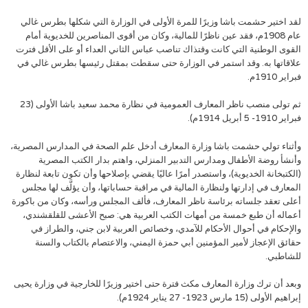
لقد اختير حشمت باشا وزيرًا للمرة الأولى في الوزارة التي شكلها بطرس غالي
عام 1908م، فقد عين ناظرًا للمالية، وكان من أقوى المناصرين للخديوية أمام
القوى الوطنية التي كانت وقتذاك تناصب عباس الثاني العداء أو على الأقل فترت
علاقاتها به. وقد استمر في الوزارة حتى سقطت بمقتل رئيسها بطرس غالي في
فبراير 1910م.
ثم تولى منصب ناظر المعارف العمومية في نظارة محمد سعيد باشا الأولى (23
فبراير 1910- 5 أبريل 1914م).
وأثناء تولي حشمت باشا وزارة المعارف أدخل علم الصحة في المدارس المصرية،
وأنشأ روضة الأطفال ومدارس التدبير المنزلي، واهتم بدار الكتب المصرية
(الكتبخانة الخديوية)، واستصدر أمرًا عاليًا يقضي بإصلاحها وأن تكون تابعة لنظارة
المعارف في إدارتها ولنظارة المالية في مراقبة حساباتها، وأن يؤلَّف لها مجلس
أعلى تعقد جلساته برئاسة ناظر المعارف، فألف المجلس ورأسه، وكان من باكورة
أعماله أن طبع خمسة من أمهات الكتب العربية هي: صبح الأعشى للقلقشندي،
والإحكام في أحوال الأحكام للآمدي، وخصائص العربية لابن جني، والطراز في
حقائق الإعجاز لأمير المؤمنين أبي حمزة اليمني، والاعتصام بالكتاب والسنة
للشاطبي.
وبعد أن ترك وزارة المعارف مكث فترة حتى اختير وزيرًا للخارجية في وزارة يحيى
إبراهيم الأولى (15 مارس 1923- 27 يناير 1924م).