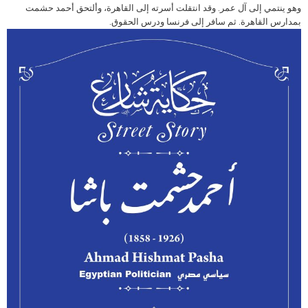
وهو ينتمي إلى آل عمر. وقد انتقلت أسرته إلى القاهرة، وألتحق أحمد حشمت
بمدارس القاهرة. ثم سافر إلى فرنسا ودرس الحقوق.