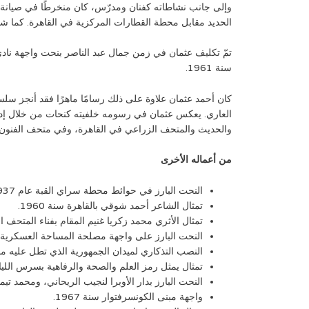
الحديد مقابل محطة القطارات المركزية في القاهرة. كما شارك أحمد عثمان في حملة اليونسكو النوبية 
تمّ تكليف عثمان في زمن جمال عبد الناصر بنحت واجهة نادي
سنة 1961.
كان أحمد عثمان علاوة على ذلك رسامًا ماهرًا فقد أنجز سل
العاري. يعكس عثمان في رسومه خلفيته كنحات من خلال إد
والحديث والمتحف الزراعي في القاهرة، وفي متحف الفنون 
من أعماله الأخرى
النحت البارز في حوائط محطة سراي القبة عام 1937.
تمثال الشاعر أحمد شوقي بالقاهرة سنة 1960.
تمثال الأثري محمد زكريا غنيم المقام بفناء المتحف المص
النحت البارز على واجهة مصلحة المساحة العسكرية بالقا
النصب التذكاري لميدان الجمهورية الذي تطل عليه مح
تمثال يمثل رمز العلم والصحة والرفاهية بسرس الليان 966
النحت البارز بدار الأوبرا لنجيب الريحاني، ومحمد تيمو
واجهة مبنى الكونسرفتوار سنة 1967.