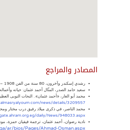
المصادر والمراجع
رشدي إسكندر وآخرون، 80 سنة من الفن 1908 – 1988، القاهرة: الهيئة المصرية العامة للكتاب، ​1991
سعيد حامد الصدر، المثّال أحمد عثمان: حياته وأعماله، الق
محمد أبو الغار، «أحمد عثمان».. النحات النوبى العظيم، المصري اليوم، 9 يوليو 2024، اطلع عليه بت
.almasryalyoum.com/news/details/3209557
محمد الناصر، في ذكرى ميلاد رفيق درب مختار ومحمود سعيد.. أحمد عثمان تشكيل
/gate.ahram.org.eg/daily/News/948033.aspx
نادية رضوان، أحمد عثمان، ترجمة فيفيان حمزة، موسوعة متحف للفن
g.qa/ar/bios/Pages/Ahmad-Osman.aspx