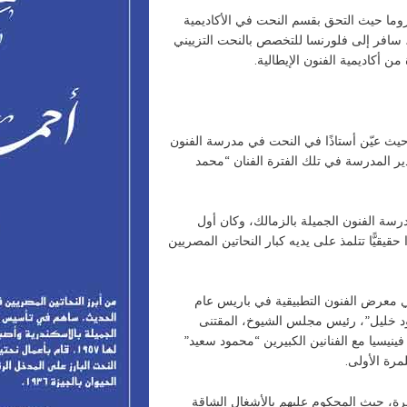
ما حيث التحق بقسم النحت في الأكاديمية
ملكية للفنون الجميلة. بعد حصوله على شهادته في 1932، سافر إلى فلورنسا للتخصص بالنحت التزييني
ن أكاديمية الفنون الإيطالية.
 أن أنهى دراسته في روما عاد إلى مصر في عام 1933 حيث عيّن أستاذًا في النحت في مدرسة الفنون
دير المدرسة في تلك الفترة الفنان “محمد
 في مدرسة الفنون الجميلة بالزمالك، وكان أول
نذ إنشائه عام ١٩٠٨. وكان أستاذًا حقيقيًّا تتلمذ على يديه كبار النحاتين المصريين
 معرض الفنون التطبيقية في باريس عام
ود خليل”، رئيس مجلس الشيوخ، المقتنى
نيسيا مع الفنانين الكبيرين “محمود سعيد”
، حيث المحكوم عليهم بالأشغال الشاقة