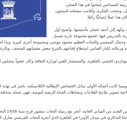
ية للمساجين لينحتوا في هذا الصخر،
اثيل، ونجحت الفكرة، وأقامت مصلحة السجون
ا عملًا إنسانيًّا رائعًا.
سكندرية، وعُهد إلى أحمد عثمان بتأسيسها، وأصبح أول
درية بالتدريس فيها، فجمع مجموعة نادرة تشمل
دا وجمال السجيني والنحات العظيم محمود موسى ومجموعة أخرى كبيرة، وبذا 
الته لكبار الفنانين استطاع إقناعهم بالتبرع ببعض مقتنياتهم للمتحف، وبالرغ
وبينما كانت أعماله الأولى تماثل الخصائص الإيطالية الكلاسيكية، باشر في نهاية ا
ناحية تصوير ملامح الفلاحات ونشاطات الحياة الريفية اليومية، فهي تجسّد بساطة و
كان عثمان مخت