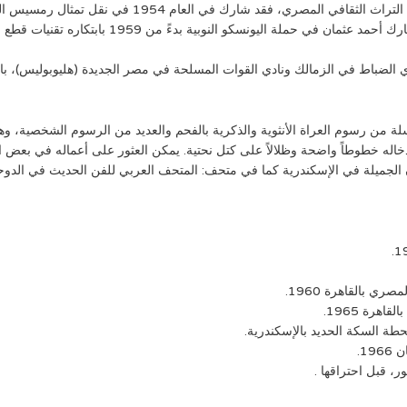
وإلى جانب نشاطاته كفنان ومدرّس، كان منخرطًا في صيانة 
بدءً من 1959 بابتكاره تقنيات قطع وإعادة تركيب الكتل الحجرية لنقل معبد أبي سمبل.
 الضباط في الزمالك ونادي القوات المسلحة في مصر الجديدة (هليوبوليس)، با
سلة من رسوم العراة الأنثوية والذكرية بالفحم والعديد من الرسوم الشخصية، و
خاله خطوطاً واضحة وظلالاً على كتل نحتية. يمكن العثور على أعماله في ب
الجميلة في الإسكندرية كما في متحف: المتحف العربي للفن الحديث في الدوح
ري بالقاهرة 1960.
هرة 1965.
طة السكة الحديد بالإسكندرية.
1.
ر، قبل احتراقها .