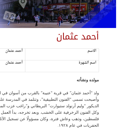
أحمد عثمان
الاسم
أحمد عثمان
اسم الشهرة
أحمد عثمان
مولده ونشأته
ولد “أحمد عثمان” في قرية “عنيبة” بالقرب من أسوان في ال
وأصبحت تسمى “الفنون التطبيقية”،
وتتلمذ في المدرسة على
الديكور “وليم أرنولد ستيوارت” البريطاني و”راغب عزب ال
وكل الفنون الزخرفية على الخشب. وبعد تخرجه، بدأ العمل مع
فلسطين، وذهب وعاش فترة، وكان مسؤولًا عن تسجيل الآثا
الحفريات في عام ١٩٢٨.