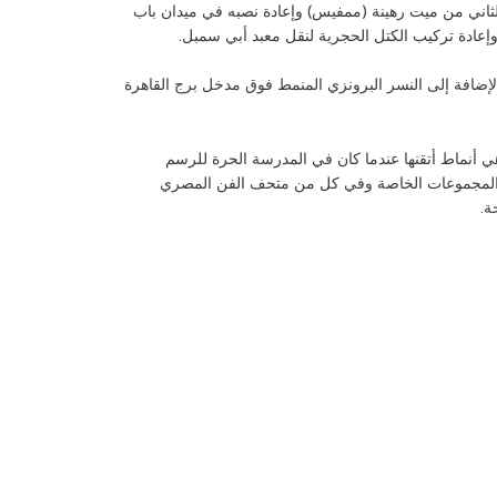
التراث الثقافي المصري، فقد شارك في العام 1954 في نقل تمثال رمسيس الثاني من ميت رهينة (ممفيس) وإعادة نصبه في ميدان باب
لإضافة إلى النسر البرونزي المنمط فوق مدخل برج القاهرة
هي أنماط أتقنها عندما كان في المدرسة الحرة للرسم
عض المجموعات الخاصة وفي كل من متحف الفن المصري
ة.