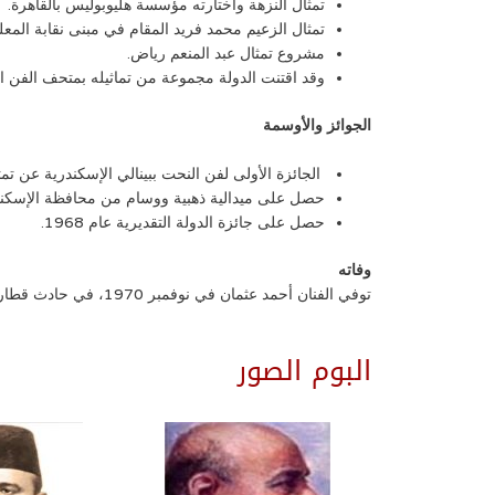
تمثال النزهة واختارته مؤسسة هليوبوليس بالقاهرة.
تمثال الزعيم محمد فريد المقام في مبنى نقابة المعلم
مشروع تمثال عبد المنعم رياض.
وقد اقتنت الدولة مجموعة من تماثيله بمتحف الفن ال
الجوائز والأوسمة
​​​ الجائزة الأولى لفن النحت ببينالي الإسكندرية عن 
حصل على ميدالية ذهبية ووسام من محافظة الإسكندرية
حصل على جائزة الدولة التقديرية عام 1968.
وفاته
توفي الفنان أحمد عثمان في نوفمبر 1970، في حادث قطار.
البوم الصور