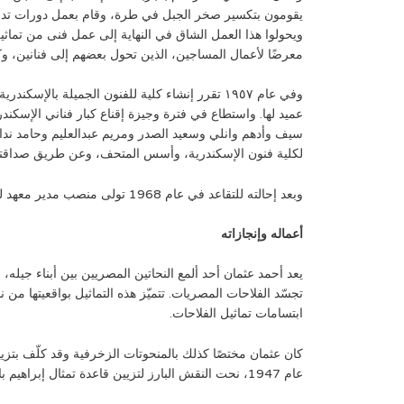
يقومون بتكسير صخر الجبل في طرة، وقام بعمل دورات تدريب
ويحولوا هذا العمل الشاق في النهاية إلى عمل فنى من تم
معرضًا لأعمال المساجين، الذين تحول بعضهم إلى فنانين، وكان هذ
وفي عام ١٩٥٧ تقرر إنشاء كلية للفنون الجميلة بالإ
عميد لها. واستطاع في فترة وجيزة إقناع كبار فناني الإسكن
سيف وأدهم وانلي وسعيد الصدر ومريم عبدالعليم وحامد ن
لكلية فنون الإسكندرية، وأسس المتحف، وعن طريق صداقته وزم
وبعد إحالته للتقاعد في عام 1968 تولى منصب مدير معهد ليوناردو دافنشي بالقاهرة، والمستشار الفني لوزارة الثقافة وكان عضواً بمجلس السلام الدولي .
أعماله وإنجازاته
يعد أحمد عثمان أحد ألمع النحاتين المصريين بين أبناء جيله، 
تجسّد الفلاحات المصريات. تتميّز هذه التماثيل بواقعيتها من 
ابتسامات تماثيل الفلاحات.
عام 1947، نحت النقش البارز لتزيين قاعدة تمثال إبراهيم باشا التذكاري في ميدان الأوبرا في القاهرة الذي أنجزه النحات الفرنسي شارل كوردييه (1829-1905).