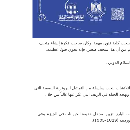
أصبحت كلية فنون مهمة. وكان صاحب فكرة إنشاء متحف
م من أن هذا متحف صغير، فإنه يحوي فنونًا عظيمة.
لثلاثينيات بنحت سلسلة من التماثيل البرونزية النصفية التي
بهجة الحياة في الريف التي عبّر عنها غالباً من خلال
صًا كذلك بالمنحوتات الزخرفية وقد كلّف بتزيين العديد من المباني العامة. أنجز مع زميله النحات منصور فرج سنة 1936 النحت البارز لتزيين مدخل حديقة الحيوانات في الجيزة. وفي