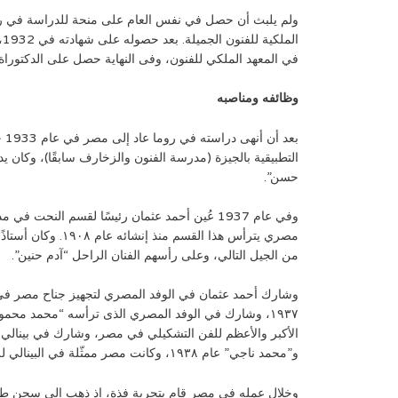
ولم يلبث أن حصل في نفس العام على منحة للدراسة في رو
ال
في المعهد الملكي للفنون، وفى النهاية حصل على الدكتوراة م
وظائفه ومناصبه
بعد
التطبيقية بالجيزة (مدرسة الفنون والزخارف سابقًا)، وكان ي
حسن”.
وفي عام 1937 عُين أحمد عثمان رئيسًا لقسم النحت
مصري يترأس هذا القسم م
من الجيل التالي، وعلى رأسهم الفنان الراحل “آدم حنين”.
وشارك أحمد عثمان في الوفد المصري لتجهيز جناح مصر في
١٩٣٧، وشارك في الوفد المصري الذى ترأسه “محمد محم
الأكبر والأعظم للفن التشكيلي في مصر، وشارك في بينالي في
و”محمد ناجي” عام ١٩٣٨، وكانت مصر ممثّلة في البينالي للمرة الأولى.
وخلال عمله في مصر قام بتجربة فذة، إذ ذهب إلى سجن طرة