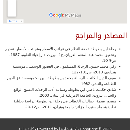
المصادر والمراجع
رحلة ابن بطوطة: تحفة النظار في غرائب الأمصار وعجائب الأسفار، تقديم
وتحقيق محمد عبد المنعم العريان، ج1، بيروت: دار إحياء العلوم، 1987،
ص9-10.
زكي محمد حسن، الرحالة المسلمون في العصور الوسطى، مؤسسة
هنداوي، 2013، ص101-122.
سيف الدين الكاتب، الرحالة محمد بن بطوطة، بيروت: مؤسسة عز الدين
للطباعة والنشر، 1982.
شادي حكمت ناصر، ابن بطوطة وصناعة أدب الرحلات النسيج الواقع
والخيال، بيروت: الجامعة الأمريكية في لبنان، 2003.
منصور نعيمة، جماليات الخطاب في رحلة ابن بطوطة: دراسة تحليلية
تطبيقية، ماجستير، الجزائر: جامعة وهران، 2011، ص12-20.
Copyright © 2026
حكاية شارع
| Powered by
حكاية شارع