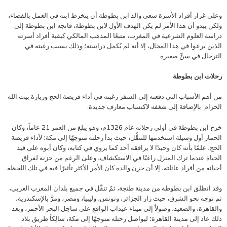
وعلى غرار أفراد الأسرة سعى والد ابن بطوطة أن ينخرط ابنه في العمل بالقضاء،
ولكن يبدو أن هذا الأمر لم يكن الهدف الأول لابن بطوطة، فاتجه ابن بطوطة إلى
دراسة العلوم الشرعية في المغرب، متبعًا المذهب المالكي كبقية أفراد أسرته
الذين برعوا في هذا المجال، إلا أنه لم يُكمل دراسته؛ وذلك بسبب رغبته في
الترحال في سنٍّ صغيرة.
رحلات ابن بطوطة
من أهم الأسباب التي دفعته إلى السفر رغبته في أداء فريضة الحج وزيارة بيت الله
الحرام بالإضافة إلى شغفه لاكتساب معارف جديدة.
خرج ابن بطوطة في أولى رحلاته عام 1326م، وهو يبلغ من العمر 21 عاماً، وكان
الحمار أول وسيلة استخدمها للتنقُّل، حيث بدأ رحلته متوجهًا إلى مكة؛ لأداء فريضة
الحج، علمًا بأنه كان وحيدًا لا يرافقه أحد كما يروي في كتابه، وكان أبوه على قيد
الحياة عندما ترك المنزل راغبًا في الاستكشاف، وعلى الرغم من حزنه لفراق
أحبائه من أفراد عائلته، إلا أن حزن والده كان الأمر الأكثر تأثيرًا فيه في تلك اللحظة.
وقد انطلق ابن بطوطة من مدينة طنجة، ثمّ تنقَّل في جميع بلدان المغرب العربي،
ثم توجه نحو الشرق، حيث زار الجزائر، وتونس، وليبيا، ومصر، ومرَّ بالإسكندرية،
والقاهرة، والصعيد، وصولاً إلى ميناء عيذاب الواقع على ساحِل البحر الأحمر، وبعد
ذلك عاد إلى مدينة القاهرة؛ ليواصل رحتله متوجهًا إلى مكة، سالِكاً طريق بلاد