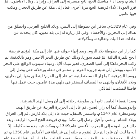
الشام، وبعد أداء مناسك الحج، تابع مسيرته إلى العراق، وإيران، وبلاد الأناضول، ثمّ
قرر العودة؛ لأداء فريضة الحج مرة أخرى، فعاد إلى مكة عن طريق الحجاز، ومكث
فيها عامين.
وفي عام 1329م، سافر ابن بطوطة إلى اليمن، وبلاد الخليج العربي، وانطلق من
هناك إلى البحرين، والأحساء، وفي كل زيارة له إلى بلد معين، كان يتحدث عن
عادات هذا البلد، وتقاليده، ومأكولاته.
كما زار ابن بطوطة بلاد الروم، وبعد إنهاء جولته فيها عاد إلى مكة؛ ليؤدي فريضة
الحج للمرة الثالثة، ثمّ قصد سوريا، وذلك عن طريق البحر الأحمر، ومر باللاذقية، ثم
ركب البحر ذاهبًا إلى آسيا الصغرى، فعبر ميناء آلايا، وميناء سينوب الواقع على البحر
الأسود، ووصل إلى شبه جزيرة القرم، واستمر في تنقله ورحلاته حتى وصل إلى
روسيا الشرقية، كما زار القسطنطينية، ثم عاد إلى القرم؛ لينطلق منها إلى بخارى،
وبلاد الأفغان، وانتهى به المطاف ليستقر في دلهي مدة عامين، حيث عمل فيها
قاضيًا للمذهب المالكي.
وبعد انقضاء العامين تابع ابن بطوطة رحلاته إلى أن وصل الهند الشرقية،
وإندونيسيا، كما أنه زار الصين، ثم عاد إلى الجزيرة العربية عن طريق الهند،
وسومطرة عام 1347م، واستمر بالتنقل، حيث عاد إلى بلاد فارس، ثم إلى العراق،
وبلاد الشام، ومصر، وأخيرًا وصل إلى مكة؛ ليؤدي فريضة الحج للمرة الرابعة، وبعد
ذلك قرر العودة إلى المغرب الأقصى عام 1349م، ومكث فيه مدة سنة كاملة، إلا
أنه ما لبث أن عاود الترحال ليقوم برحلته إلى غرناطة في الأندلس عام 1350م، ثم
عاد إلى مدينة فاس في المغرب، وحضَّر نفسه للقيام برحلة إلى أفريقيا الغربية عام