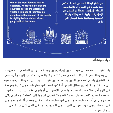
مولده ونشأته
ولد “عبد الله محمد بن عبد الله بن إبراهيم بن يوسف اللواتي الطنجي” المعروف
بابن بطوطة، في عام 1304م في مدينة “طنجة” بالمغرب فنُسب إليها، وعُرف في
بلاد الشرق باسم “شمس الدين بن محمد بن عبد الله بن ابن بطوطة”، يعود نسبه
إلى قبيلة “لواتة” إحدى قبائل البربر. أما عن لقبه “ابن بطوطة” فهي عادة معروفة
في قارة أفريقيا؛ حيث تُنسب فيها بعض الأسر إلى أمهاتهم، وقد نسبت عائلة ابن
بطوطة لسيدة كانت تحمل اسم “فاطمة” فتحول اسمها إلى “بطة”، هو اسم دلال
ودلع ومن ثم أصبح بطوطة، وينتمي ابن بطوطة لعائلة كان معظم أفرادها يعملون
في القضاء، وهي من العوائل التي تنتمي للمذهب المالكي الذي كان سائدًا في
شمال أفريقيا.