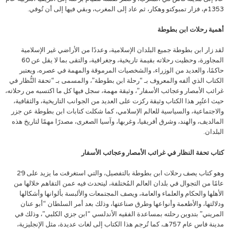
1353م، فزار تمبوكتو وهكار، ثم عاد إلى المغرب، وبقي فيها إلى أن تُوفي.
أهمية رحلات ابن بطوطة
لقد زار ابن بطوطة جميع البلدان الإسلامية، وعددًا من الأراضي غير الإسلامية
المجاورة، وحظيت رحلاته بقيمة تاريخية، وجغرافية، والتقى بما لا يقل عن 60
حاكمًا، والعديد من الوزراء، والشخصيات المرموقة والمهمة في عصره، ويعتبر
الكتاب الذي ألفه والمعروف بـ “رحلة ابن بطوطة”، والمسمى بـ “تحفة النُّظار في
غرائب الأمصار وعجائب الأسفار”، وثيقة مهمة، سجل فيها كل ما اكتسبه من رحلاته،
حيث اعتُبِر هذا الكتاب وثيقة ركزت على العديد من الجوانب التاريخية، والثقافية،
والاجتماعية، والسياسية للعالم الإسلامي، كما شكلت كتابات ابن بطوطة عن جزر
المالديف، والهند، وشرق أفريقيا، وغربها، وآسيا الصغرى، مصدرًا مهمًا لتاريخ هذه
البلدان.
كتاب تحفة النظار في غرائب الأمصار وعجائب الأسفار
وهو كتاب يصف رحلات ابن بطوطة بالتفصيل، والتي استغرقت ما يزيد على 29
عامًا من التجوال في بلدان العالم المُختلفة، ليتحدث فيه عمن التقاهم خلالها من
الأهلها والحكام والعلماء والعامة، ويصف المجتمعات والألبسة بألوانها وأشكالها
ودلالتها، والأطعمة وأنواعها وطرق صناعتها، وذلك بعد أمر السلطان “أبو عنان
المريني” بتدوين رحلته بمساعدة الفقيه الأندلسي “ابن جزي الكلبي”، وذلك في
مدينة فاس عام 757هـ، كما تُرجم هذا الكتاب إلى لغات عديدة، مثل الإنجليزية،