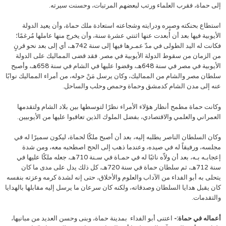
إلى حماة، فقرب العلماء ورتب لبعضهم المرتبات، وحسنت سيرته.
استطاع بحنكته وصبره ودرايته وشجاعته استعادة ملك حماة، وأن يعيد الدولة
الأيوبية فيها بعد أن أُبعدت عنها اثنتي عشرة سنة، وأن يخرج منها عاملها مُرغمًا؛
فكانت له اليد الطولى في مدّ عمـرها فيها إلى سنة 742هـ، أي إلى بعد نحو قرنٍ
من الزمان من سقوط الدولة الأيوبية في مصر. فقد قضى المماليك على الدولة
الأيوبية في مصر في سنة 648هـ، وقضوا عليها في الشام في سنة 658هـ، وأصبح
سلطان مصر والشام من المماليك، وكان يرسل مَنْ حوله، من أمراء المماليك نوابًا
عنه إلى مدن الشام كدمشق وحماة وحمص وحلب والساحل.
وكانت حماة مطمح أنظار هؤلاء الأمراء نظرًا لتوسطها بين بلاد الشام ولتقدمها
العمراني والعلمي والاقتصادي، بفضل الملوك الذين تعاقبوا عليها من الأيوبيين.
وكان السلطان الناصر يطلبه إليه، بعد أن أصبح ملكًا لحماة، ليكون سميرًا له في
مجلسه، ورفيقاً له في صيده، وعندما ذهب إلى الحج اصطحبه معه، ومن شدة
إعجابـه بـه، بعد أن ولاّه نائبًا له في حمـاة في سـنة 710هـ، جعله ملكًا عليها في
سنة 712هـ، ثم سلطان حماة في سنة 720هـ، كل ذلك يدل على مدى ما كان
يتحلى به أبو الفداء من الآداب والعلوم والأخلاق، حتى إنه لشدة كرمه وعزته بنفسه
كان يقبل هدايا السلطان وصدقاته، ولكنه كان سرعان ما يرسل إليه مقابلها بالهدايا
والتقدمات.
أعماله في حماة:-
اعتنى أبو الفداء بمدينة حماة، وبنى وحسن العديد من مبانيها،