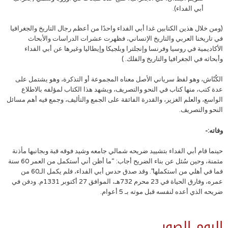
أبي الفداء).
(ومن خلال هذين الكتابين غدا أبي الفداء واحدًا من أعظم رجال التاريخ والجغرافيا
في تاريخنا العربي والتاريخ الإنساني، فظهرت عشرات الدراسات والأبحاث
الأكاديمية في روسيا وفرنسا وإنجلترا وبلجيكا وإيطاليا وغيرها عن أبي الفداء
وأبحاثه في الجغرافيا والتاريخ والفلك. )
الكُنّاش، وهو لفظ سرياني الأصل معناه المجموعة أو التذكرة، وهو يشتمل على
عدة كتب، منها كتاب في النحو والتصريف، ويشهد هذا الكتاب لمؤلفه بالاطلاع
الواسع، والعلم الغزير، والقدرة الفائقة على الجمع والتأليف، وجمع فيه أهم مسائل
النحو والتصريف.
وفاته:-
حينما قام أبي الفداء بتشييد ضريحه شمالي جامعه وشيد فوقه قبة وبجانبها مأذنة
مثمنة، وحين سُئل عن بناء الضريح أجاب: “ما أظن أني أستكمل من العمر 60 سنة
فما في أهلي من استكملها”. وقد صدق حدس أبي الفداء، فلم يكمل الـ60 من
عمره، وفارق الحياة في 23 محرم 732هـ، الموافق 27 أكتوبر 1331م. ودفن في
ضريحه الذي أعده لنفسه قبل موته بـ 5 أعوام.
البوم الصور