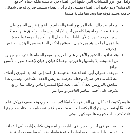
ولعل من أبرز المنشآت التي خلفها أبي الفداء في عاصمة ملكه حماة “جامع
الدهشة” وهو جامع أبي الفداء نفسه، وقام أبي الفداء بتشييد ضريح له في شمالي
جامعه وشيد فوقه قبة وبجانبها مئذنة مثمنة
ثم قام بعد ذلك ببناء المربع والقبة والحمام والناعورة غربي الجامع على
ساقية نحيلة، وجاء هذا كله من أنزه الأماكن وأسماها، وأطلق عليها جميعًا
اسم الدهيشة، وذلك لأن الناظر أو الداخل إليها تأخذه الدهشة والحيرة
والذهول لما يشاهد من جمال الموقع وإحكام البناء وحسن الهندسة وبديع
الزخرفة
وقد تعاقبت الدهور والأعوام على المربع والقبة والحمام فاندثرت، ولم يبق
من الدهيشة إلا جامعها وناعورتها، وهما كافيان وافيان لإعطاء صورة الأمس
الرائع
لم يقف عمران أبي الفداء عند الدهيشة بل امتد إلى الجامع النوري وأضاف
إليه كتلة بناء في شرقه وجعله مدرسة لتدريس الفقه الشافعي، وسمي هذا
الملحق بالـروشن بعد أن أبقى تحته قبوًا لمسير الناس وجلله ببناء رائع
يشرف على أجمل مناظر العاصي والنواعير
علمه وكتبه:-
لقد كان أبي الفداء رجلاً جامعًا لأشتات العلوم، وقد صنف في كل علم
تصنيفًا أو تصانيف، وترك للمكتبة العربية بخاصة والإنسانية بعامة 12 كتاب طبع منها
ثلاثة كتب نالت شهرة عالمية كبيرة وهي:
المختصر في أخبار البشر، في التاريخ، والمعروف بكتاب (تاريخ أبي الفداء)
تقويم البلدان، في الجغرافيا، طبع عدة طبعات في أوروبا وسمي (جغرافيا