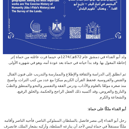
ولد أبو الفداء في دمشق عام 672هـ/1274م، حينما فرت عائلته من حماة إثر
إحاطة المغول بها. وقد بدأ حياته في حماة بعد عودة أمه، وهو في شهوره الأولى.
ثم انطلق إلى الدراسة والثقافة والإطلاع والممارسة والتدريب على فنون القتال
والقنص والفروسية. فحفظ القرآن الكريم مبكرًا مع عدد من كتب التراث، وأصبح
منذ صغره مولعًا بالعلوم والآداب، ودرس الفقه والتفسير والنحو والمنطق والطبّ
والتاريخ والعروض، وقد أكسبه ذلك العقل الراجح والحكمة، والخلق الرفيع،
والشجاعة والكرم
أبو الفداء ملكًا على حماة:
رحل أبو الفداء إلى مصر فاتصل بالسلطان المملوكي الناصر، فأحبه الناصر وأقامه
ملكًا مستقلاً في حماة ليس لأحد أن ينازعه السلطة، وأركبه بشعار الملك، فانصرف