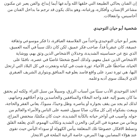
إن الفنان يحاكي الطبيعة التي خلقها الله وأبدعها أيما إبداع، والفن يعبر عن مكنون
مشاعر الإنسان، وأفكاره، ورغباته، وهو بذلك يكون قد ترجم ما بداخل الفنان من
أحاسيس، وانفعالات.
شخصية أبو حيان التوحيدي
يعتبر أبو حيان التوحيدي واحداً من الفلاسفة العباقرة، ذا فكر موسوعي وثقافة
عميقة، كان عبقرياً فذاً، صاحب فكر عميق، لكن كان ذلك سبباً في ألمه العميق،
الذي نتج عن حساسيته الشديدة، وخذلان الاشخاص الذين وثق بهم، ووشاية
الاشخاص الذين عمل معهم، ولذلك أصبح شخصًا غاضبًا في عصره، ناقمًا على
الحياة، ساخطًا على الأحياء. ثورة شبت في كيانه وتفجرت في كل البلاد التي ارتحل
اليها، هي ثورة تمرد على واقع فاسد يعلو فيه المنافق ويتوارى الشريف العبقري
الذي لايملك سوى أدبه وعلمه.
اتخذ التوحيدي الأدب سببًا من أسباب الرزق، وسبيلاً من سبل الثراء. ولكنه لم يحقق
ما كان يصبو إليه. فقد واجه البخلاء والمنافقين والحاسدين وذم أخلاقهم وحياتهم،
لذلك لم يجد من يقف بجواره أو يناصره. وظل وحيدًا، منبوذًا، يعاني الفقر والحاجة،
ويبعث بشكواه إلى كل مكان، صابًا سيول غضبه على الناس والأمراء والعالم من
حوله. وأصيب في أواخر حياته بالكآبة الشديدة، حيث كان مكتئبًا، منخفض المزاج،
ويعاني من صعوبة في التركيز، والحزن الشديد وتكالب الهموم، الذي يغلفه القلق
وتسلط الافكار، خصوصًا تلك المتعلقة بيأس الكهولة أو سوداء اليأس حيث تقوى
عند هؤلاء المصابين بهذا المرض، خاصة الرغبة الملحة في الانتحار.