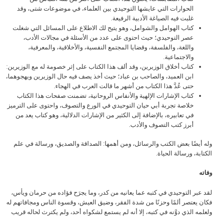
الحوارات التي عايشها التوحيدي بين العلماء، في موضوعات شتى، وقد
غلبت فيه الصياغة الأدبية الرفيعة.
كتاب الهوامل والشوامل، وهو يتيح لك الاطلاع على المسائل التي شغلت
عصر التوحيدي؛ حيث احتوى على عدد من الأسئلة في مجالات الأدب،
واللغة، والفلسفة، وقضايا المجتمع النفسية، والأخلاقية، والمعرفية،
والاجتماعية.
كتاب أخلاق الوزيرين، وقد ألف هذا الكتاب على إثر خصومة له مع الوزيرين:
ابن العميد، والصاحب بن عباد؛ حيث أخذ يصف فيه حال الوزيرين ويهجوهما،
حتى عُدَّ هذا الكتاب من أشهر ما قالت العرب في الهجاء.
كتاب الإشارات الإلهية والأنفاس الروحانية، تضمنت صفحات هذا الكتاب
خلاصة تجربة أبي حيان التوحيدي في الورع والتصوف، واحتوى على الترميز
في تعابيره، بالإضافة إلى الكثير من الإشارات الدلالية، وهو كتاب يعد من
أبرز كتب التصوف والأدب.
وله أيضًا بعض الكتب والرسائل، ومن أهمها: الصداقة والصديق، ورسالة في علم
الكتابة، ورسالة الحياة.
وفاته
لقد عبر التوحيدي في كتبه عما يعانيه من كدر، وما يجرَح فؤاده من حرمان ويأس،
فكان يعتصر ألمًا وحزنًا من شدة الفقر، وضيق العيش، وقسوة الناس ومجافاتهم له
ولعلمه الذي دوَّنه في كتبه، إلا أنه لم يستمع لشكواه أحد، ولم يكترث لحاله قريب