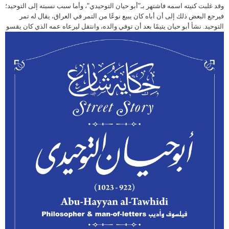
وقد غلبت كنيته اسمه فاشتهر بـ”أبو حيان التوحيدي”، وأما سبب نسبته إلى التوحيد؛
فيرجع البعض ذلك إلى أن أباه كان يبيع نوعًا من التمر في العراق، يقال له تمر
التوحيد. نشأ أبو حيان يتيمًا بعد أن توفي والده،
وانتقل ليرعاه عمه الذي كان يقسو