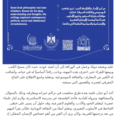
عليه ويعنفه دومًا، وعمل في الوِراقة إلى أن اشتد عوده، حيث كان ينسخ الكتب
ويبيعها للقراء حتى احترف هذه المهنة، وباتت رافدًا أساسيًا له في حياته، وأضافت
له الكثير من المعارف، والثقافة الموسوعية، وجعلته واسع الاطلاع على النتاج
المعرفي لعصره، وللعصور التي سبقته.
أخذ أبو حيان علمه بعدة طرق ساهمت في تراكم خبراته ومعارفه، وذلك بالسؤال،
والمشافهة، ونزوله للبادية، فأخذ الفلسفة عن مدرسة الاسكندرية، ولازم كبار علماء
عصره؛ ليتعلم النحو، والأدب، والعلوم الشرعية، وقد حاول أن يسير على خطى
الجاحظ في الأسلوب التعبيري، وتعلم أيضًا من الثقافة اليونانية، فكان يقرأ كتبهم
من بعد ترجمتها للعربية، وكان يرى أن الفن من أهم خصائص الإنسان المفكر؛ إذ