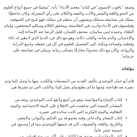
وصفه “ياقوت الحموي” في كتابه” معجم الأدباء” بأنه: “متفننًا في جميع أنواع العلوم
من النحو واللغة والشعر والأدب والفقه والكلام على رأي المعتزلة، وكان جاحظيًا
يسلك في تصانيفه مسلكه ويشتهي أن ينتظم في سلكه، فهو شيخ في الصوفية،
وفيلسوف في الأدباء وأديب في الفلاسفة، ومحقق الكلام ومتكلم المحققين، وإمام
البلغاء، وعمدة لبني ساسان، سخيف اللسان، قليل الرضا عند الإساءة إليه
والإحسان، والذم شأنه، والثلب دكانه، وهو مع ذلك فرد الدنيا الذي لانظير له ذكاء
وفطنة، وفصاحة ومكنة، كثير التحصيل للعلوم في كل فن حفظه، واسع الدراية
والرواية، وكان مع ذلك محدودًا محارقًا يتشكى زمانه، ويبكي في تصانيفه على
حرمانه”.
مؤلفاته
قام أبو حيان التوحيدي بتأليف العديد من المصنفات والكتب، منها ما وصل إلينا وتم
نشره بعد طباعته، ومنها ما لم يطبع ولم يصل إلينا، والكتب التي تم نشرها هي:
كتاب الإمتاع والمؤانسة، وهو من أمتع وأنفع كتب التوحيدي، ويعد من
المصادر الثمينة التي ساهمت في الاطلاع على البيئة الاجتماعية، والبيئة
الثقافية، والبيئة الفكرية التي كانت سائدة في عصره.
كتاب البصائر والذخائر، وفيه مجموعة من الحكم، والنوادر، والشعر،
والتاريخ، واللغة، والتصوف، كان قد جمعها التوحيدي مما قرأ وسمع، في
خمسة عشر عاماً.
كتاب المقابسات، يحتوي هذا الكتاب على أكثر من مئة اقتباس من