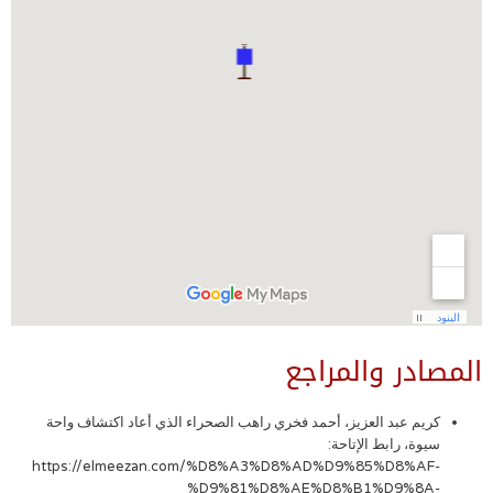
المصادر والمراجع
كريم عبد العزيز، أحمد فخري راهب الصحراء الذي أعاد اكتشاف واحة
سيوة، رابط الإتاحة:
https://elmeezan.com/%D8%A3%D8%AD%D9%85%D8%AF-
%D9%81%D8%AE%D8%B1%D9%8A-