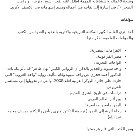
ونتيجة لأعماله واكتشافاته المهمة أطلق عليه لقب “شيخ الأثريين” و”راهب
الصحراء”، في إشارة إلى تفانيه في أعماله ومدى إسهاماته في الكشف الأثري.
مؤلفاته
لقد أثري العالم الكبير المكتبة التاريخية والأثرية بالعديد والعديد من الكتب
والمؤلفات العلمية، نذكر منها:
الاهرامات المصرية.
مصر الفرعونية.
الواحات البحرية .
واحة سيوة. والجدير بالذكر أن الروائي الكبير “بهاء طاهر” قد تأثر بكتابات
الدكتور أحمد فخري عن واحة سيوة وقام بتأليف رواية “واحة الغروب” التي
حازت علي جائزة البوكر العربية لعام 2008، والتي تم تحويلها إلى مسلسل
تلفزيوني.
دراسات في تاريخ الشرق القديم .
بين آثار العالم العربي.
اليمن ماضيها وحاضرها.
رحلة أثرية إلي اليمن ( ترجمة الدكتور هنري رياض والدكتور يوسف محمد
عبد الله)
ومن الكتب التي قام بترجمتها: