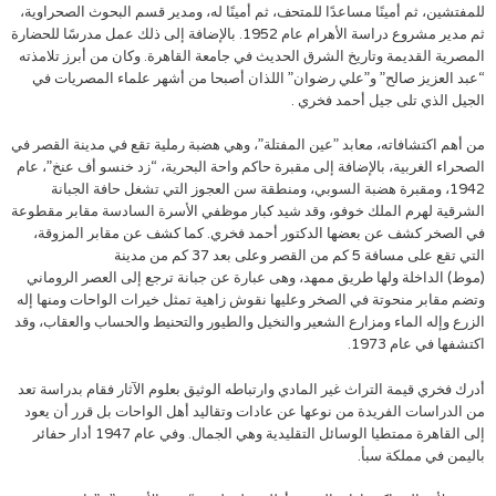
للمفتشين، ثم أمينًا مساعدًا للمتحف، ثم أمينًا له، ومدير قسم البحوث الصحراوية،
ثم مدير مشروع دراسة الأهرام عام 1952. بالإضافة إلى ذلك عمل مدرسًا للحضارة
المصرية القديمة وتاريخ الشرق الحديث في جامعة القاهرة. وكان من أبرز تلامذته
“عبد العزيز ‏صالح” و”علي رضوان” اللذان أصبحا من أشهر علماء المصريات في
الجيل الذي تلى جيل أحمد فخري .
من أهم اكتشافاته، معابد ‏‏”عين المفتلة”، وهي هضبة رملية تقع في مدينة القصر في
الصحراء الغربية، بالإضافة إلى مقبرة حاكم واحة ‏البحرية، “زد خنسو أف عنخ”، عام
1942، ومقبرة هضبة السوبي، ومنطقة سن العجوز التي تشغل حافة الجبانة
الشرقية لهرم الملك خوفو، وقد شيد كبار موظفي الأسرة السادسة مقابر مقطوعة
في الصخر كشف عن بعضها الدكتور أحمد فخري. كما كشف عن مقابر المزوقة،
التي تقع على مسافة 5 كم من القصر وعلى بعد 37 كم من مدينة
(موط) الداخلة ولها طريق ممهد، وهى عبارة عن جبانة ترجع إلى العصر الروماني
وتضم مقابر منحوتة في الصخر وعليها نقوش زاهية تمثل خيرات الواحات ومنها إله
الزرع وإله الماء ومزارع الشعير والنخيل والطيور والتحنيط والحساب والعقاب، وقد
اكتشفها في عام 1973.
أدرك فخري قيمة التراث غير المادي وارتباطه الوثيق بعلوم الآثار فقام بدراسة تعد
من ‏الدراسات الفريدة من نوعها عن عادات وتقاليد أهل الواحات بل قرر أن يعود
إلى القاهرة ممتطيا الوسائل التقليدية وهي الجمال. وفي ‏عام 1947 أدار حفائر
باليمن في مملكة سبأ.