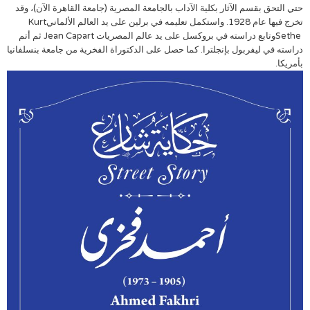
حتي التحق بقسم الآثار بكلية الآداب بالجامعة المصرية (جامعة القاهرة الآن)، وقد
تخرج فيها عام 1928. واستكمل ‏تعليمه في برلين على يد العالم الألماني‎ Kurt
Sethe ‎وتابع دراسته في بروكسل على يد عالم المصريات‎ Jean Capart ‎ثم أتم
‏دراسته في ليفربول بإنجلترا. كما حصل على الدكتوراة الفخرية من جامعة بنسلفانيا
بأمريكا.