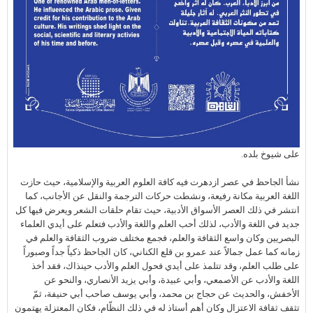
على شيوخ بلده.
نشأ الجاحظ في عصر ازدهرت فيه كافة العلوم العربية والإسلامية، حيث حازت
اللغة العربية مكانة رفيعة، ونشطت حركات الترجمة والنقل عن الأجانب، كما
انتشر في ذلك العصر الأسواق الأدبية، حيث تقام حلقات الشعر ويعرض فيها كل
جديد في اللغة والأدب، لذلك أحب العلم واللغة والأدب فتعلم على أيدي العلماء
البصريين وكان واسع الثقافة والعلم، فجمع مختلف ضروب الثقافة والعلم في
زمانه كما عمل جمالاً عند عمرو بن قلع الكناني، كان الجاحظ ذكياً جداً وصبوراً
على طلب العلم، وقد تتلمذ على أيدي فحول العلم والأدب حينذاك، فقد أخذ
اللغة والأدب عن الأصمعي، وأبي عبيدة، وأبي يزيد الأنصاري، والنحو عن
الأخفش، والحديث عن حجاج بن محمد، وأبي يوسف صاحب أبي حنيفة، ثمّ
تثقف ثقافة الاعتزال وكان أهم أستاذ له في ذلك النظّام، فكان المعتزلة يهتمون