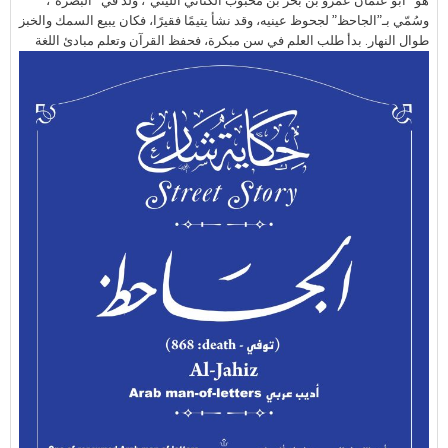
هو “أبو عثمان عمرو بن بحر بن محبوب الكناني الليثي”، ولد في “البصرة”،
وسُمّي بـ”الجاحظ” لجحوظ عينيه، وقد نشأ يتيمًا فقيرًا، فكان يبيع السمك والخبز
طوال النهار.
بدأ طلب العلم في سن مبكرة، فحفظ القرآن وتعلم مبادئ اللغة