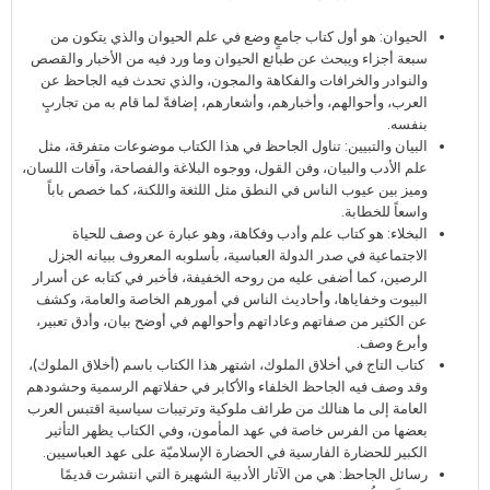
الحيوان: هو أول كتاب جامعٍ وضع في علم الحيوان والذي يتكون من
سبعة أجزاء ويبحث عن طبائع الحيوان وما ورد فيه من الأخبار والقصص
والنوادر والخرافات والفكاهة والمجون، والذي تحدث فيه الجاحظ عن
العرب، وأحوالهم، وأخبارهم، وأشعارهم، إضافةً لما قام به من تجاربٍ
بنفسه.
البيان والتبيين: تناول الجاحظ في هذا الكتاب موضوعات متفرقة، مثل
علم الأدب والبيان، وفن القول، ووجوه البلاغة والفصاحة، وآفات اللسان،
وميز بين عيوب الناس في النطق مثل اللثغة واللكنة، كما خصص باباً
واسعاً للخطابة.
البخلاء: هو كتاب علم وأدب وفكاهة، وهو عبارة عن وصف للحياة
الاجتماعية في صدر الدولة العباسية، بأسلوبه المعروف ببيانه الجزل
الرصين، كما أضفى عليه من روحه الخفيفة، فأخبر في كتابه عن أسرار
البيوت وخفاياها، وأحاديث الناس في أمورهم الخاصة والعامة، وكشف
عن الكثير من صفاتهم وعاداتهم وأحوالهم في أوضح بيان، وأدق تعبير،
وأبرع وصف.
كتاب التاج في أخلاق الملوك، اشتهر هذا الكتاب باسم (أخلاق الملوك)،
وقد وصف فيه الجاحظ الخلفاء والأكابر في حفلاتهم الرسمية وحشودهم
العامة إلى ما هنالك من طرائف ملوكية وترتيبات سياسية اقتبس العرب
بعضها من الفرس خاصة في عهد المأمون، وفي الكتاب يظهر التأثير
الكبير للحضارة الفارسية في الحضارة الإسلاميّة على عهد العباسيين.
رسائل الجاحظ: هي من الآثار الأدبية الشهيرة التي انتشرت قديمًا