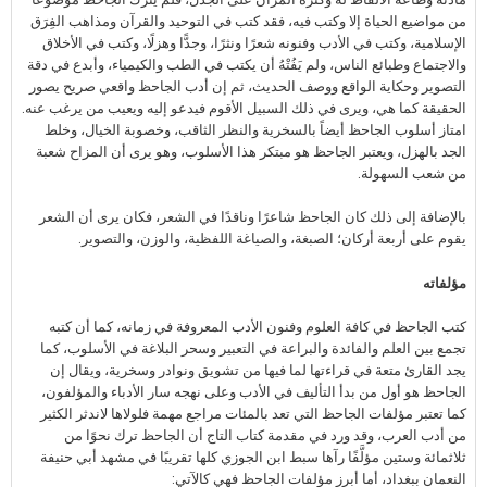
من مواضيع الحياة إلا وكتب فيه، فقد كتب في التوحيد والقرآن ومذاهب الفِرَق
الإسلامية، وكتب في الأدب وفنونه شعرًا ونثرًا، وجدًّا وهزلًا، وكتب في الأخلاق
والاجتماع وطبائع الناس، ولم يَفُتْهُ أن يكتب في الطب والكيمياء، وأبدع في دقة
التصوير وحكاية الواقع ووصف الحديث، ثم إن أدب الجاحظ واقعي صريح يصور
الحقيقة كما هي، ويرى في ذلك السبيل الأقوم فيدعو إليه ويعيب من يرغب عنه.
امتاز أسلوب الجاحظ أيضاً بالسخرية والنظر الثاقب، وخصوبة الخيال، وخلط
الجد بالهزل، ويعتبر الجاحظ هو مبتكر هذا الأسلوب، وهو يرى أن المزاح شعبة
من شعب السهولة.
بالإضافة إلى ذلك كان الجاحظ شاعرًا وناقدًا في الشعر، فكان يرى أن الشعر
يقوم على أربعة أركان؛ الصبغة، والصياغة اللفظية، والوزن، والتصوير.
مؤلفاته
كتب الجاحظ في كافة العلوم وفنون الأدب المعروفة في زمانه، كما أن كتبه
تجمع بين العلم والفائدة والبراعة في التعبير وسحر البلاغة في الأسلوب، كما
يجد القارئ متعة في قراءتها لما فيها من تشويق ونوادر وسخرية، ويقال إن
الجاحظ هو أول من بدأ التأليف في الأدب وعلى نهجه سار الأدباء والمؤلفون،
كما تعتبر مؤلفات الجاحظ التي تعد بالمئات مراجع مهمة فلولاها لاندثر الكثير
من أدب العرب، وقد ورد في مقدمة كتاب التاج أن الجاحظ ترك نحوًا من
ثلاثمائة وستين مؤلَّفًا رآها سبط ابن الجوزي كلها تقريبًا في مشهد أبي حنيفة
النعمان ببغداد، أما أبرز مؤلفات الجاحظ فهي كالآتي: