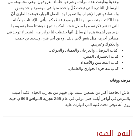
وحديثًا وطُبعت عدة مرات، وشرحها علماء معروفون، وهي مجموعة من
الرسائل النادرة التي تبحث كلّ واحدة منها في موضوع واحد بعمقٍ
واستفاضةٍ تثير الإعجاب والتقدير لهذا العقل الجبار، فيعتقد القارئ أنّ
هذا الكاتب متخصص بهذا الموضوع فقط، كما يأتي بالإثباتات والأدلة
التي تدعم فكرته، مما يجعل قوته الفكرية تبرز دهشتنا بعظمته، ومما
يزيد من أهمية هذه الرسائل أنّها حفظت لنا نوادر من الشعر لا توجد في
مصادر أخرى، مثل شعرٍ لأبي دلف، ولابن أبي فنن، وسعيد بن حميد،
والعكوك وغيرهم.
كتاب البرصان والعرجان والعميان والحولان.
كتاب الخسران المبين.
كتاب المحاسن والأضداد.
كتاب مفاخرة الجواري والغلمان.
مرضه ووفاته
عاش الجاحظ أكثر من تسعين سنة، نهل فيهم من تجارب الحياة، لكنه أصيب
بالمرض في أواخر أيامه حتى توفي في عام 255 هجرية الموافق 868م، حيث
روي أنه توفي تحت كتبه التي انهارت عليه.
البوم الصور