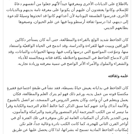
بالاطلاع على الديانات الأخرى ومعرفتها جيداً لأنّهم جعلوا من أنفسهم دعاةً
للإسلام، وكانوا يعتقدون أن عليهم أن يكونوا على معرفة تامة بدينهم وبالديانات
الأخرى، فدرسوا الفلسفة اليونانية لأن أعدائهم كانوا قد اتخذوها وسيلةً للدعوة
إلى دينهم، لذا درسوا ثقافة أرسطو وما فيها عن علم الحيوان، وصبغوها
بطابعهم الديني.
كان الجاحظ شديد الولع بالقراءة والمطالعة، حتى أنه كان يستأجر دكاكين
الوراقين ويبيت فيها للقراءة والدراسة، وقد اندمج في الحياة الواقعيّة واستفاد
منها، وتنوّعت المواضيع التي درسها وكتب فيها، ومنها الحيوانات والنباتات، وقد
كان لاندماج الجاحظ في المجتمع واختلاطه بكافة فئاته ومجالسته للأدباء
والشعراء والملوك والأمراء الأثر الواضح في تنمية معرفته وزيادة تجاربه.
علمه وثقافته
كان الجاحظ في بداياته يعيش حياةً بسيطة، فقد نشأ في طبقةٍ اجتماعيةٍ فقيرةٍ
مكتسبًا قوته من عمل يديه، ورغم ذلك فهو لم يترك العلم والمطالعة، فكان
يعمل ويتعلم في آنٍ واحد، وكان يحضر الدروس في المسجد، ثم اتصل بالشيوخ
والأئمة آنذاك وأخذ عنهم كما سبق الذكر، كما خالط أعلام الترجمة والكتابة وقرأ
ما تيسر له من الكتب المترجمة أيام المنصور والرشيد والبرامكة والمأمون،
ومن الجدير بالذكر أن المكتبات العامة لم تكن متوفرة في تلك الفترة أي في
أواخر القرن الثاني للهجرة، كما كانت الكتب نادرة وغالية جداً، فلم تكن
إمكانيات الجاحظ المادية تسمح له بشرائها، لذا كان يحصل عليها عن طريق