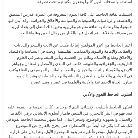
أساتذته وأصدقائه الذين كانوا يضعون مكتباتهم تحت تصرفه.
اشتملت ثقافة الجاحظ على كافة العلوم المعروفة في عصره، فدرس المنطق
والفلسفة والرياضيات والطبيعيات والسياسة والأخلاق والفراسة، وقد أبدع فيها
جميعها، وتكونت لديه ثقافة متنوعةٍ وغزيرةٍ، وحين ذاك انتقل إلى بغداد ليزيد
من معرفته واطلاعه، ثم اتصل فيها بالكبار من رجال الدين وعلماء اللغة.
اعتبر الجاحظ من أغزر المؤلفين إنتاجًا، فكتب عن الأدب والشعر والديانات
والعقائد، والإمامة والنبوة، والمذاهب الفلسفية، وبحث في السياسة والاقتصاد
والأخلاق وطبائع الأشياء، وتكلم عن العصبية وتأثير البيئة، ونظر في العلوم
التاريخية، والجغرافية والطبيعة، فكتب في المدن والأمصار والمعادن وجواهر
الأرض، والكيمياء والنبات والحيوان، والطب والفلك، والموسيقى والغناء وكتب
في الجواري والغلمان، والعشق والنساء، والنرد والشطرنج، وغير ذلك مما
يتناول الحياة الاجتماعية والأدبية والعلمية في عصره وقبل عصره.
أسلوب الجاحظ اللغوي والأدبي
اشتُهر الجاحظ بأسلوبه الإنشائي الذي لا يوجد من كتّاب العربية من يتفوق عليه
فيه، فهو في النثر كالبحتري في الشعر، فامتاز أسلوبه الإنشائي برقي الألفاظ
والجمل، والسهولة والوضوح، وسحر البيان، كما تظهر شخصية الجاحظ بقوة في
كتاباته، كما يكثر فيه أيضاً من الاستطراد حتى يخرج بالقارئ عن الموضوع
الرئيسي ليتناول موضوعاً غيره ثم يعود للموضوع الأول، وهذا يدل على غزارة
مادته وطاعة الألفاظ له وكثرة المران على الجدل، فلم يترك الجاحظ موضوعاً