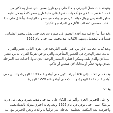
ونتيجة لذلك عملَ الجبرتي جاهدًا على جمع تاريخ مصر الذي شغَل به لأكثر من
خمسة عشر سنة في مؤلَف واحد، فعزمَ على كتابة تاريخ مصر كاملًا وجعل كتابه
مظهر التقديس بزوال دولة الفرنسيس واحد من فصوله الرئيسة، وأطلق على هذا
الكتاب مسمى “عجائب الآثار في التراجم والأخبار”.
وقد بدأ التأريخ فيه منذ أقدم العصور في صورة سريعة، حتى يصل للعصر العثمانى
فيبدأ فى التفصيل وينتهى الكتاب عند محمد علي حتى عام 1822.
ويعد كتاب عجائب الآثار من أهم الكتب التاريخية في القرن الثاني عشر والقرن
الثالث عشر الهجري في العصور المتأخرة، والتي توافق تقريبًا القرن الثامن عشر
الميلادي والذي يليه، ويمكن اعتباره المصدر الوحيد الذي تناول أحداث تلك المرحلة
بصدق ودون تحيُّز أو محاباة لأي شخص أو حاكم.
وقد قسم الكتاب إلى ثلاثة أجزاء، الأول حتى أواخر عام 1189 للهجرة، والثاني حتى
أواخر عام 1212 للهجرة، والثالث حتى أواخر عام 1220 للهجرة.
وفاته:
ألح على الجبرتي الحزن وأكثر في البكاء على ابنه حتى ذهب بصره، وبقي في داره
مريضًا أعمى، حتى توفي في عام 1825. وبعد وفاته احترق منزله بالصناديقية،
واحترقت معه المكتبة العظيمة الحافلة التي تركها له والده، ودفن الجبرتي مع أبيه