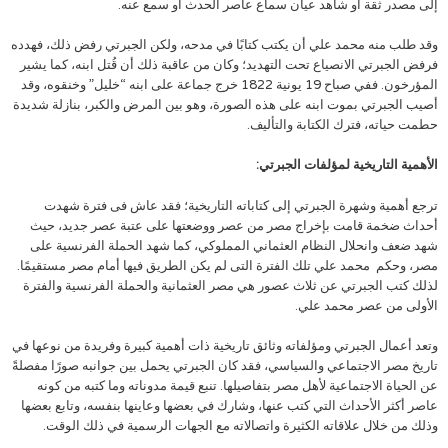
إلى مصدر ثقة أو شاهد عيان سماع عاصر الحدث أو سمع عنه.
وقد طلب منه محمد علي أن يكتب كتابًا في مدحه، ولكن الجبرتي رفض ذلك، فهدده
فرفض الجبرتي الانصياع تحت التهديد؛ وكان من عاقبة ذلك أن قُتل ابنه، كما يشير
المؤرخون. ففي صباح 19 يونية 1822 خرج جماعة على ابنه “خليل” وخنقوه، وقد
أصيب الجبرتي بموت ابنه على هذه الصورة، وهو بين المرض والكبر، بنازلة شديدة
حطمت حياته، فترك الكتابة والتأليف.
الأهمية التاريخية لمؤلفات الجبرتي:
ترجع أهمية وشهرة الجبرتي إلى كتاباته التاريخية؛ فقد عاش فى فترة شهدت
أحداث ضخمة قامت بإخراج مصر من عصر ووضعتها على عتبة عصر جديد، حيث
شهد ضعف وانحلال النظام العثماني المملوكي، كما شهد الحملة الفرنسية على
مصر، وحكم محمد علي تلك الفترة التى لم يكن الطريق فيها أمام مصر مستقيمًا.
لذلك كتب الجبرتي عن ثلاث عصور هي مصر العثمانية والحملة الفرنسية والفترة
الأولى من عصر محمد علي.
وتعد أعمال الجبرتي ومؤلفاته وثائق تاريخية ذات أهمية كبيرة وفريدة من نوعها في
تاريخ مصر الاجتماعي والسياسي، فقد كان الجبرتي يحمل بين جوانبه صورًا مفصلةً
عن الحياة الاجتماعية لأهل مصر بتفاصيلها. تنبع قيمة مدوناته وما كتبه من كونه
عاصر أكثر الأحداث التي كتب عنها، وشارك في بعضها وعاينها بنفسه، وتابع بعضها
وذلك من خلال علاقاته الكثيرة واتصالاته مع الجهات الرسمية في ذلك الوقت.