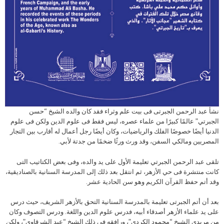
نشأ عبد الرحمن الجبرتى فى بيت علم وثراء فقد كان والده الشيخ “حسن
الجبرتي” عالمًا كبيرًا من علماء عصره، ليس فقط فى علوم الدين ولكن فى علوم
الدنيا أيضًا خصوصًا الفلك والرياضيات، وكان أيضًا رجل أعمال له أقارب بين التجار
المصريين ومالكي السفن، وقد ورث ورثًا ضخمًا من جدتة لأبي.
تلقى عبد الرحمن الجبرتي تعليمة الأول على يد والده، وفى بعض الكتاتيب التى
كانت منتشرة فى حي الأزهر، ثم انتقل بعد ذلك إلى المدرسة السنانية بالصناديقية،
وقد أتم حفظ القرآن الكريم وهو سن الحادية عشر.
بعد أن أتم الجبرتى تعليمة بالمدرسة السنانية التحق بالأزهر الشريف، حيث درس
على يد علماء الأزهر أصدقاء أبيه، فدرس علوم الدين واللغة. ودرس التصوف وكان
من مريدي الشيخ “محمود الكردي”، ورافقه في ذلك الشيخ “عبد الشرقاوي”، ولكن