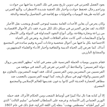
يعود الفضل للجبرتي في تدوين تاريخ مصر في تلك الفترة بما فيها من حوادث
وتراجم رجال، فحفظ حوادث وأخبار تلك الحقبة شديدة الاضطراب. واتَّبع الجبرتي
في كتابته طريقة اليوميات والحوليات مع إفاضة في التفاصيل والمتعة والدقة.
وكان يحرص أن يعاين الأحداث العامة بنفسه ليتوخى الصدق ويتجنب نقل الأخبار
الكاذبة، لقد تعرّض الجبرتي في سياق ذلك لكل شيء، فقد ذكر الأحوال الاقتصادية
من زراعة وتجارة وفلاحة، وإلى أنواع النقود المتداولة في الدولة وإلى الأسعار
وأنواع المقايضات التي كانت تحكم العلاقات التجارية. وتعرض إلى الحياة
الاجتماعية بكل ما فيها من أحوال شخصية وعادات أسرية وقيم سائدة في المجتمع
آنذاك. كما تعرض إلى الحياة الدينية والثقافية وأخبار الأدباء والعلماء المشهورين
والمشايخ البارزين.
فقام بتدوين يوميات الحملة الفرنسية على مصر في كتابه “مظهر التقديس بزوال
دولة الفرنسيس”. والملاحظ أن الجبرتي تعرض إلى النقد في موقفه من
الفرنسيين من المصريين ومن الفرنسيين كذلك، فقد اتهمه المصريون بالتعاون مع
الفرنسيين والولاء لهم في سياق تأريخه، كما اتهمه الفرنسيون بالتعصب ضد
مظاهر الحضارة الحديثة التي كانوا يدعون تقديمها للعالم الإسلامي والمجتمع
المصري.
إلا أن كتابه هذا نال ثناءً كبيرًا في أوساط الشعب ومن الحكام الأتراك. فقد حمله
الوزير العثماني إلى الآستانة، وعرضه على السلطان العثماني “سليم الثالث” الذي
أمر كبير أطبائه “مصطفى بهجت” بنقله إلى اللغة التركية، فتمّ ذلك في عام 1807.