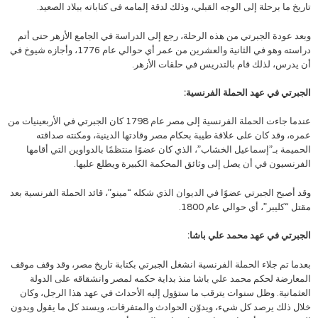
تاريخ ما برحلة إلى الوجه القبلي، وذلك لدقة إلمامه فى كتاباته ببلاد الصعيد.
وبعد عودة الجبرتي من هذه الرحلة، رجع إلى الدراسة في الجامع الأزهر حتى أتم
دراسته وهو في الثانية والعشرين من عمر أي حوالي عام 1776، وأجازه شيوخ في
أن يدرس، لذلك قام بالتدريس في حلقات الأزهر.
الجبرتي في عهد الحملة الفرنسية:
عندما جاءت الحملة الفرنسية إلى مصر عام 1798 كان الجبرتي في الأربعينيات من
عمره، وقد كان على علاقة طيبة بحكام مصر وقادتها الدينية، ومكنته صداقته
الحميمة بـ”إسماعيل الخشاب”، الذي كان عضوًا منتظمًا بالدواوين التي أقامها
الفرنسيون في أن يصل إلى وثائق المحكمة الكبيرة ويطلع عليها.
وقد أصبح الجبرتي عضوًا في الديوان الذي شكله “مينو”، قائد الحملة الفرنسية بعد
مقتل “كليبر”، أي حوالي عام 1800.
الجبرتي في عهد محمد علي باشا:
بعدما تم جلاء الحملة الفرنسية انشغل الجبرتي بكتابة تاريخ مصر، وقد وقف موقف
المعارضة لحكم محمد علي باشا منذ بداية حكمه لمصر وانشقاقه على الدولة
العثمانية. وظل سنوات يترقب ما ستؤول إليه الأحداث في عهد هذا الرجل، وكان
خلال ذلك يرصد كل شيء، ويدوّن الحوادث والمتفرقات، ويسند كل ما يقول ويدون