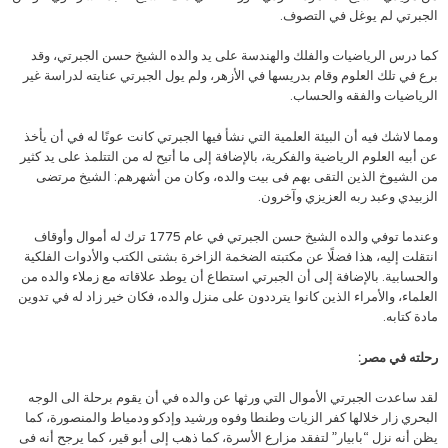
الجبرتي لم يوغل في التصوف.
كما درس الرياضيات والفلك والهندسة على يد والده الشيخ حسن الجبرتي، وقد
برع في تلك العلوم وقام بدريسها في الأزهر، ولم يول الجبرتي عنايته لدراسة غير
الرياضيات والفقه والحساب.
ومما لاشك فيه أن البيئة العلمية التي نشأ فيها الجبرتي كانت عونًا له في أن يأخذ
عن أبيه العلوم الرياضية والفكرية، بالإضافة إلى ما أتيح له من التتلمذ على يد كثير
من الشيوخ الذين التقى بهم فى بيت والده، وكان من أشهرهم: الشيخ مرتضى
الزبيدي وعبد ربه العزيزي وآخرون.
وعندما توفي والده الشيخ حسن الجبرتي في عام 1775 ترك له أموال وأوقاف
انتقلت إليه، هذا فضلًا عن مكتبته الضخمة الزاخرة بشتى الكتب والأدوات الفلكية
والحسابية. بالإضافة إلى أن الجبرتي استطاع أن يوطد علاقاته مع زملاء والده من
العلماء، والأمراء الذين كانوا يترددون على منزل والده، فكان خير زاد له في تدوين
مادة كتابه.
رحلته في مصر:
لقد ساعدت الجبرتي الأموال التي ورثها عن والده في أن يقوم برحلة الى الوجه
البحري زار خلالها كفر الزيات وطنطا وفوه ورشيد وإدكو ودمياط والمنصورة، كما
يظن أنه نزل “بابيار” لتفقد مزارع الأسرة، كما ذهب إلى أبو قير، كما يرجح أنه فى