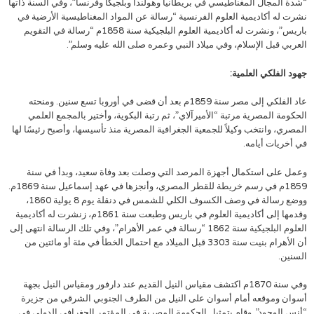
“شدة المجال المغناطيسي في بريطانيا وهولندا وبلجيكا وفرنسا”، وفي السنة ذاتها
نشرت له أكاديمية العلوم الفرنسية “رسالة عن المواد المغناطيسية الأرضية في
باريس”، ونشرت له أكاديمية العلوم البلجيكية سنة 1858م “رسالة في التقويم
العربي قبل الإسلام، وفي ميلاد النبي وعمره صلى الله عليه وسلم”.
جهود الفلكي العلمية:
عاد الفلكي إلى مصر سنة 1859م بعد أن قضى في أوروبا تسع سنين. ومنحته
الحكومة المصرية مرتبة “الأميرآلاي”، ثم رتبة البكوية، وأختير بالمجمع العلمي
المصري، وانتخب وكيلاً للجمعية الجغرافية المصرية منذ تأسيسها، وأصبح رئيسًا لها
في أخريات أيامه.
وعمل على استكمال أجهزة المرصد التي وصلت بعد وفاة سعيد، وبدأ في سنة
1859م في رسم خريطة للقطر المصري، وأنجزها في عهد إسماعيل سنة 1869م.
ووضع رسالة في وصف الكسوف الكلي للشمس في دنقلة يوم 8 يولية 1860،
وقدمها إلى أكاديمية العلوم في باريس وطبعت سنة 1861م، زنشرت له أكاديمية
العلوم البلجيكية سنة 1862 “رسالة في عمر الأهرام”، وفي تلك الرسالة انتهى إلى
أن الأهرام بنيت سنة 3303 قبل الميلاد مع احتمال الخطأ في مئة أو مائتين من
السنين.
وفي سنة 1870م اكتشف مقياس النيل القديم عند دارفور ومقياس النيل بجهة
أسوان وموقعه أمام أسوان على النيل من الطرف الجنوبي الشرقي من جزيرة
“أنس الوجود”. وقام بتمثيل الحكومة المصرية في المؤتمر الجغرافي الدولي في