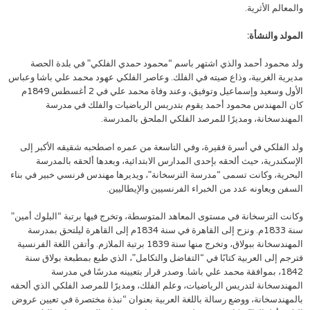
والمعالم الأثرية.
المولد والنشأة:
ولد محمود أحمد والذي اشتهر باسم “محمود حمدي الفلكي” في بلدة الحصة
مديرية الغربية، وذاع صيته في الفلك. وعاصر الفلكي عهود محمد علي باشا وعباس
الأول وسعيد وإسماعيل وتوفيق، وعند وفاة محمد علي في 2 أغسطس 1849م
كان المهندس محمود أحمد يقوم بتدريس الرياضيات والفلك في مدرسة
المهندسخانة، ومديرًا للمرصد الفلكي الملحق بالمدرسة.
ولد الفلكي في أسرة فقيرة، وفي التاسعة من عمره اصطحبه شقيقه الأكبر إلى
الإسكندرية، حيث ألحقه بإحدى المدارس الابتدائية، وبعدها ألحقه بالمدرسة
البحرية، وكانت تسمى “مدرسة الترسخانة”، ويديرها مهندس فرنسي خبير في بناء
السفن ويعاونه عدد من الخبراء الفرنسيين والإيطاليين.
وكانت الترسخانة في مستوى المعاهد المتوسطة، وتخرج فيها برتبة “البلوك أمين”
سنة 1833م. ونزح إلى القاهرة في سنة 1834م إلى القاهرة ليلتحق بمدرسة
المهندسخانة ببولاق، وتخرج منها سنة 1839 برتبة الملازم. وأتقن اللغة الفرنسية
فترجم إلى العربية كتابًا في “التفاضل والتكامل”، الذي طبع بمطبعة بولاق سنة
1842، بموافقة محمد علي باشا. وصدر قرار بتعيينه مدرسًا في مدرسة
المهندسخانة لتدريس الرياضيات، وعلم الفلك، ومديرًا للمرصد الفلكي الذي ألحقه
بالمهندسخانة، ووضع رسالة باللغة العربية بعنوان “نبذة مختصرة في تعيين عروض