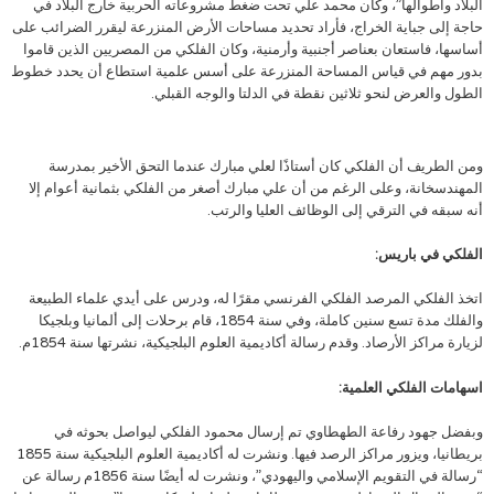
البلاد وأطوالها”، وكان محمد علي تحت ضغط مشروعاته الحربية خارج البلاد في
حاجة إلى جباية الخراج، فأراد تحديد مساحات الأرض المنزرعة ليقرر الضرائب على
أساسها، فاستعان بعناصر أجنبية وأرمنية، وكان الفلكي من المصريين الذين قاموا
بدور مهم في قياس المساحة المنزرعة على أسس علمية استطاع أن يحدد خطوط
الطول والعرض لنحو ثلاثين نقطة في الدلتا والوجه القبلي.
ومن الطريف أن الفلكي كان أستاذًا لعلي مبارك عندما التحق الأخير بمدرسة
المهندسخانة، وعلى الرغم من أن علي مبارك أصغر من الفلكي بثمانية أعوام إلا
أنه سبقه في الترقي إلى الوظائف العليا والرتب.
الفلكي في باريس:
اتخذ الفلكي المرصد الفلكي الفرنسي مقرًا له، ودرس على أيدي علماء الطبيعة
والفلك مدة تسع سنين كاملة، وفي سنة 1854، قام برحلات إلى ألمانيا وبلجيكا
لزيارة مراكز الأرصاد. وقدم رسالة أكاديمية العلوم البلجيكية، نشرتها سنة 1854م.
اسهامات الفلكي العلمية:
وبفضل جهود رفاعة الطهطاوي تم إرسال محمود الفلكي ليواصل بحوثه في
بريطانيا، ويزور مراكز الرصد فيها. ونشرت له أكاديمية العلوم البلجيكية سنة 1855
“رسالة في التقويم الإسلامي واليهودي”، ونشرت له أيضًا سنة 1856م رسالة عن