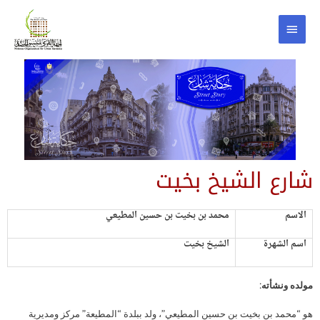
شارع الشيخ بخيت
الاسم
محمد بن بخيت بن حسين المطيعي
اسم الشهرة
الشيخ بخيت
مولده ونشأته:
هو “محمد بن بخيت بن حسين المطيعي”، ولد ببلدة “المطيعة” مركز ومديرية