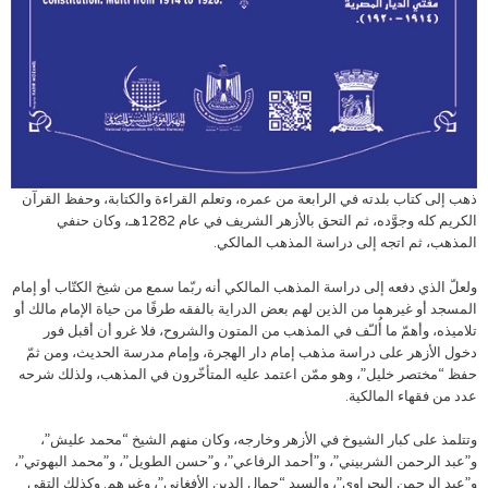
ذهب إلى كتاب بلدته في الرابعة من عمره، وتعلم القراءة والكتابة، وحفظ القرآن
الكريم كله وجوَّده، ثم التحق بالأزهر الشريف في عام 1282هـ، وكان حنفي
المذهب، ثم اتجه إلى دراسة المذهب المالكي.
ولعلّ الذي دفعه إلى دراسة المذهب المالكي أنه ربّما سمع من شيخ الكتّاب أو إمام
المسجد أو غيرهما من الذين لهم بعض الدراية بالفقه طرفًا من حياة الإمام مالك أو
تلاميذه، وأهمّ ما أُلـّف في المذهب من المتون والشروح، فلا غرو أن أقبل فور
دخول الأزهر على دراسة مذهب إمام دار الهجرة، وإمام مدرسة الحديث، ومن ثمّ
حفظ “مختصر خليل”، وهو ممّن اعتمد عليه المتأخّرون في المذهب، ولذلك شرحه
عدد من فقهاء المالكية.
وتتلمذ على كبار الشيوخ في الأزهر وخارجه، وكان منهم الشيخ “محمد عليش”،
و”عبد الرحمن الشربيني”، و”أحمد الرفاعي”، و”حسن الطويل”، و”محمد البهوتي”،
و”عبد الرحمن البحراوي”، والسيد “جمال الدين الأفغاني”، وغيرهم. وكذلك التقى