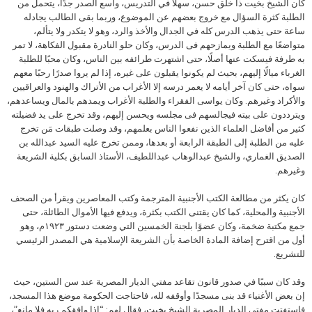
كان الشيخ بخيت ذا خلق حسن، سهلًا في التدريس، واسع الصدر جدًا، يتحمل من
الطلبة كثرة السؤال مع خروج بعضهم عن الموضوع، وربما بقى الطالب يجادله
ساعة حتى يذهب الدرس كله في الجدال والأخذ والرد، وهو لا يتكدر ولا يتألم،
متواضعًا مع الطلبة ويمازحهم فى الدرس، وكان حلو النادرة مقبول الفكاهة، لا تمر
به طرفة فيسكت عنها أصلًا، حتى اشتهرت طرائفه بين الناس، وكان محبًا للطلبة
الغرباء ميالًا إليهم، بحيث لم يكونوا يقبلون على غيره، إذا لم يروا صدرًا رحبًا معهم
سواه، حتى كان آخر أيامه لا يعمر درسه إلا الأغراب من الأتراك والهنود والعراقيين
والأكراد وغيرهم. وكان يواسى الفقراء والطلبة الأغراب ويمدهم بالمال ويساعدهم،
ويترددون على بيته فيجالسهم فى مجلسه ويحسن إليهم، وقد تخرج على يد فضيلته
كثير من أفاضل العلماء الذين نفعوا الناس بعلمهم، وقد وصلت طبقات مَن تخرج
عليه من الطلبة إلى الطبقة الرابعة أو بعدها، وممن تخرج عليه السيد عبدالله بن
الصديق الغماري، والشيخ عبدالوهاب عبداللطيف، الأستاذ السابق بكلية الشريعة
وغيرهم.
كان يكثر من مطالعة الكتب الأجنبية المترجمة وكتب المعاصرين ويقرأ من الصحف
الأجنبية والمحلية، كما كان يقتنى الكتب بكثرة، ويدفع فيها الأموال الطائلة، حتى
جمع مكتبة ضخمة، وكان عضوًا بلجنة الخمسين التي وضعت دستور ١٩٢٣م، وهو
أول من اقترح إضافة المادة الخاصة بأن الشريعة الإسلامية هي المصدر الرئيسي
للتشريع.
وقد كان سببًا في صدور قانون تقاعد مفتي الديار المصرية عند سن الستين، حيث
إن بعض الأغنياء قد بنى مسجدًا وأوقفه لله، فاحتاجت الحكومة موضع هذا المسجد،
فاستفتت مفتي الديار المصرية الشيخ بخيت، فقال لهم: “إذا وافقكم ربه فلا مانع”،