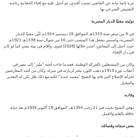
مرة ثانية نيابة عن القاضي نسيب أفندي، ثم أحيل عليه مع إفتاء الحقانية رئاسة
التفتيش الشرعي بها.
توليته مفتيًا للديار المصرية:
في 9 من صفر سنة 1333هـ الموافق 26 ديسمبر 1914م عُيِّن مفتيًا للديار
المصرية، واستمر يشغل هذا المنصب حتى 16 من شوال سنة 1338هـ 1921م
حيث أحيل إلى المعاش، أصدر خلالها (2028) فتوى، وأقام في بيته يفتي كما لو كان
في دار الإفتاء.
وكان من المشتغلين بالحركة الوطنية، فعندما جاءت لجنة “ملنر” إلى مصر في
أعقاب ثورة 1919م ذهب اللورد ملنر لزيارته في منزله. وكان من أشد المعارضين
لحركة الإصلاح التي قام بها الشيخ “محمد عبده”؛ لكنه مع ذلك ظل يُكن له التقدير
والتبجيل.
وفاتـه:
توفي الشيخ بخيت في 21 رجب 1354هـ، الموافق 18 أكتوبر 1935م بعد حياة
حافلة بالعلم والعمل.
بعض صفاته وفضائله: