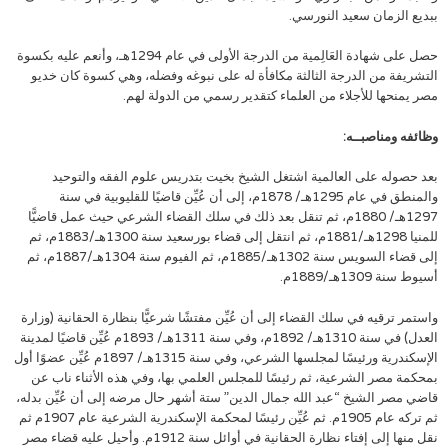
ببديع الزمان سعيد النورسي.
حصل على شهادة العَالِمية من الدرجة الأولى في عام 1294هـ، وأنعم عليه بكسوة
التشريفة من الدرجة الثالثة مكافأة له على نبوغه وفضله، وهي كسوة كان خديو
مصر يمنحها للأجلاء من العلماء كتقدير رسمي من الدولة لهم.
وظائفه ومناصبــه:
بعد حصوله على العالمية اشتغل الشيخ بخيت بتدريس علوم الفقه والتوحيد
والمنطق في عام 1295هـ/ 1878م، إلى أن عُيِّن قاضيًا للقليوبية في سنة
1297هـ/ 1880م، ثم تنقل بعد ذلك في سلك القضاء الشرعي حيث عمل قاضيًّا
للمنيا 1298هـ/1881م، ثم انتقل إلى قضاء بورسعيد سنة 1300هـ/1883م، ثم
إلى قضاء السويس سنة 1302هـ/1885م، ثم الفيوم سنة 1304هـ/1887م، ثم
أسيوط سنة 1309هـ/1889م.
واستمر ترقيه في سلك القضاء إلى أن عُيِّن مفتشًا شرعيًّا بنظارة الحقانية (وزارة
العدل) في سنة 1310هـ/ 1892م، وفي سنة 1311هـ/ 1893م عُيِّن قاضيًا لمدينة
الإسكندرية ورئيسًا لمجلسها الشرعي، وفي سنة 1315هـ/ 1897م عُيِّن عضوًا أول
بمحكمة مصر الشرعية، ثم رئيسًا للمجلس العلمي بها، وفي هذه الأثناء ناب عن
قاضي مصر الشيخ “عبد الله جمال الدين” ستة أشهر حال مرضه إلى أن عُيِّن بدله،
ثم تركه عام 1905م. ثم عُيِّن رئيسًا لمحكمة الإسكندرية الشرعية عام 1907م ثم
نقل منها إلى إفتاء نظارة الحقانية في أوائل سنة 1912م. وأحيل عليه قضاء مصر