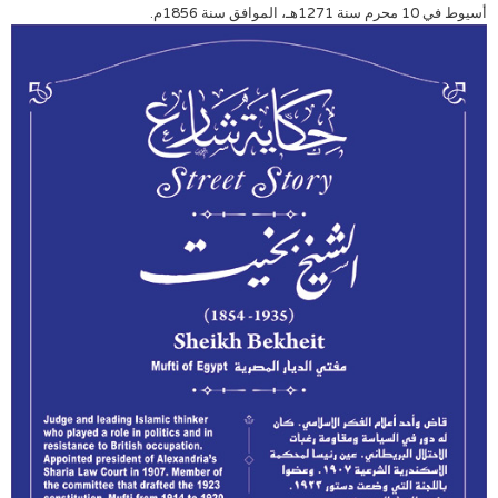
أسيوط في 10 محرم سنة 1271هـ، الموافق سنة 1856م.