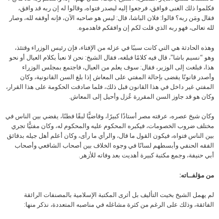
فكلموا ذلك الغنى فوافق، فرجعوا إليه ليصدر فتواه، وقالوا له إن ربه قد وافق،
فقال ومَن ربه؟ قالوا: فلان الباشا، قال: ليس هو صاحبه الآن، فإنه أوقفه لله، وصار
لله تعالى، فهو ربه الذي قلت لكم إن وافقكم فاهدموه.
وهذه الحادثة هي التي كانت سببًا في عزله من الإفتاء، فإن رئيس الوزراء وقتئذ،
وهو “نسيم باشا”، قال فيه كلامًا فبلغه، فقال الشيخ: نحن لا نعبأ بكلام العيال أو نحو
هذا، فبلغت إلى الوزير، فقال: سوف يعلم من العيال، فاجتمع بمجلس الوزراء
وأصدر قانونًا يقضى بإحالة المفتي على المعاش إذا بلغ السن القانونية، وكان
المفتي غير داخل في هذا القانون قبل ذلك، فلما صادقت الحكومة على هذا القرار،
وكان هو قد جاوز السن المقررة عُزل وأحيل إلى المعاش.
وكان شيخ عصره، عرفته مصر أستاذًا كبيرًا، وقاضيًّا لبقًا فطنًا، يقضي بين الناس في
مختلف ضروب الخصومات، فيكبره المحكوم عليه والمحكوم له، وكان مفتيًّا تجري
بين الناس فتواه، فيكون القول ما قال، والرأي ما رأى، وكان أعلم أهل جيله بدقائق
الفقه الحنفي وأبسطهم لسانًا في وجوه الخلاف بين أصحاب الشافعي وأصحاب
أبي حنيفة، وجمع مكتبة كبيرة أهديت بعد وفاته للأزهر.
من مؤلفــاته:
لم يهمل الشيخ بخيت التأليف بل أثرى المكتبة الإسلامية بالمصنفات الرائقة
الفائقة، وذلك على الرغم من كثرة مشاغله في مناصبه المتعددة، نذكر منها: