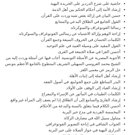
حاشية على شرح الدردير على الخريدة البهية.
إرشاد الأمة إلى أحكام الحكم بين أهل الذمة.
حسن البيان في إزالة بعض شبه وردت على القرآن.
القول الجامع في الطلاق البدعي والمتتابع
رسالتا الفونوغراف والسوكرتاه.
إزاحة الوهم وإزالة الاشتباه عن رسالتي الفونوغراف والسوكرتاه.
الكلمات الحسان في الحروف السبعة وجمع القرآن.
القول المفيد على وسيلة العبيد في علم التوحيد.
أحسن القرا في صلاة الجمعة في القرى.
الأجوبة المصرية عن الأسئلة التونسية. أجاب فيها عن أسئلة وردت إليه من
الشيخ محمد العروسي السهيلي الشريف المتطوع بالجامع الأعظم بتونس.
حل الرمز عن معمي اللغز.
إرشاد أهل الملة إلى إثبات الأهلة.
البدر الساطع على جمع الجوامع، في أصول الفقه.
إرشاد العباد إلى الوقف على الأولاد.
الكلمات الطيبات في المأثور عن الإسراء والمعراج.
إرشاد القارئ والسامع إلى أن الطلاق إذا لم يضف إلى المرأة غير واقع.
أحسن الكلام فيما يتعلق بالسنة والبدعة من الأحكام.
المخمسة الفردية في مدح خير البرية.
متناول سبيل الله في مصارف الزكاة.
الجواب الشافي في إباحة التصوير الفوتوغرافي.
الدراري البهية في جواز الصلاة على خير البرية.