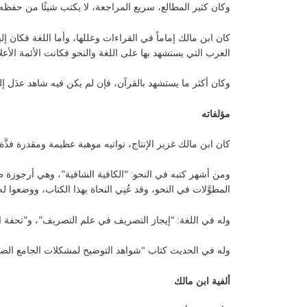
وكان كثير المطالع، سريع المراجعة، لا يكتب شيئًا من حفظه ح
كان ابن مالك إماماً في القراءات وعللها، وأما اللغة فكان إلي
العرب التي يستشهد بها على اللغة والنحو فكانت الأئمة الأعل
وكان أكثر ما يستشهد بالقرآن، فإن لم يكن فيه شاهد عدَل 
مؤلفاته
كان ابن مالك غزير الإنتاج، تواتيه موهبة عظيمة ومقدرة فذ
ومن أشهر كتبه في النحو: “الكافية الشافية”، وهي أرجوزة ط
المطوَّلات في النحو، وقد عُنِي النحاة بهذا الكتاب، ووضعوا ل
وله في اللغة: “إيجاز التصريف في علم التصريف”، و”تحفة الم
وله في الحديث كتاب “شواهد التوضيح لمشكلات الجامع الص
ألفية ابن مالك