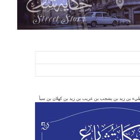
 “طيء بن زيد بن يشجب بن عريب بن زيد بن كهلان بن سبأ