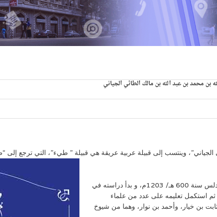
ه بن محمد بن عبد الله بن مالك الطائي الجياني
ي الجياني”، وينتسب إلى قبيلة عربية عريقة هي قبيلة ” طيء”، التي ترجع إلى
ولد في مدينة «جيان الحرير» وهي بلدة من مشاهير بلاد الأندلس سنة 600 هـ/ 1203م، و بدأ دراسته في
، ثم استكمل تعليمه على عدد من علماء
ابت بن خيار، وأحمد بن نوار، وهما من شيوخ