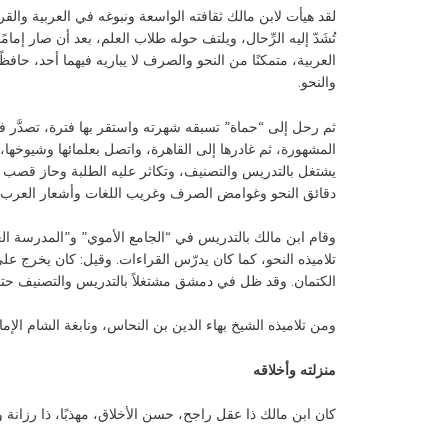
لقد هيأت لابن مالك ثقافته الواسعة ونبوغه في العربية وال
تُشَدّ إليه الرِّحال، ويلتف حوله طلاب العلم، بعد أن صار إمامًا
العربية، متمكنًا من النحو والصرف لا يباريه فيهما أحد، حافظً
والنحو.
ثم رحل إلى “حماة” تسبقه شهرته واستقر بها فترة، تصدَّر فيه
المشهورة، ثم غادرها إلى القاهرة، واتصل بعلمائها وشيوخها
يشتغل بالتدريس والتصنيف، وتكاثر عليه الطلبة وحاز قصب 
دقائق النحو وغوامض الصرف وغريب اللغات وأشعار العرب، وأ
وقام ابن مالك بالتدريس في “الجامع الأموي” و”المدرسة العا
تلاميذه النحو، كما كان يدرّس القراءات. وقيل: كان يخرج ع
الكتمان. وقد ظل في دمشق مشتغلاً بالتدريس والتصنيف حتى
ومن تلاميذه الشيخ بهاء الدين بن النحاس، ونابغة الشام الإم
منزلته وأخلاقه
كان ابن مالك ذا عقل راجح، حسن الأخلاق، مهذبًا، ذا رزانة و