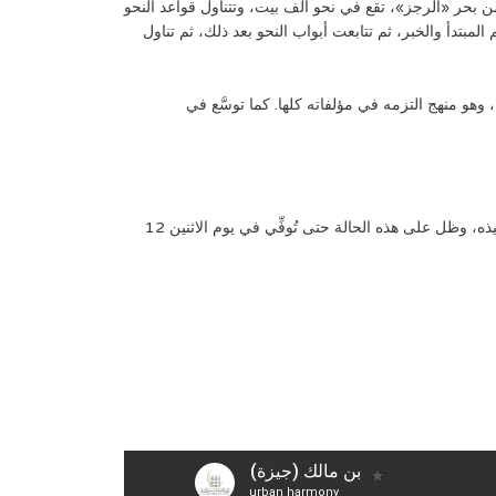
 بحر «الرجز»، تقع في نحو ألف بيت، وتتناول قواعد النحو
لمبتدأ والخبر، ثم تتابعت أبواب النحو بعد ذلك، ثم تناول
، وهو منهج التزمه في مؤلفاته كلها. كما توسَّع في
كان ابن مالك إمامًا، زاهدًا، ورعًا، حريصًا على العلم وحفظه، وكان لا يُرى إلا وهو يصلي أو يتلو القرآن الكريم، أو يصنف أو يُقرِئ القرآن تلاميذه، وظل على هذه الحالة حتى تُوفِّي في يوم الاثنين 12