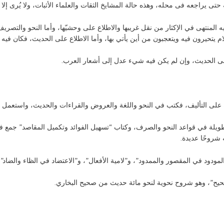
تى يراجعه فى محله، وهذه حالة المشايخ الثقات والعلماء الأثبات، ولا يُرى إلا و
ه المنتهى في الإكثار من نقل غريبها والاطلاع على وحشيّها، وأما النحو والتصريف فك
ام يتحيرون فيه ويتعجبون من أين يأتي بها، وأما الاطلاع على الحديث، فكان فيه غ
إلى الحديث، وإن لم يكن فيه شيء عدل إلى أشعار العرب.
َّة على التأليف، فكتب في النحو واللغة والعروض والقراءات والحديث، واستعمل 
ويلة في قواعد النحو والصرف، وكتاب “تسهيل الفوائد وتكميل المقاصد” جمع فيه
ه شروحًا عديدة.
ودود في المقصور والممدود”، و”لامية الأفعال”، و”الاعتضاد في الظاء والضاد”.
حيح”، وهو شروح نحوية لنحو مائة حديث من صحيح البخاري.