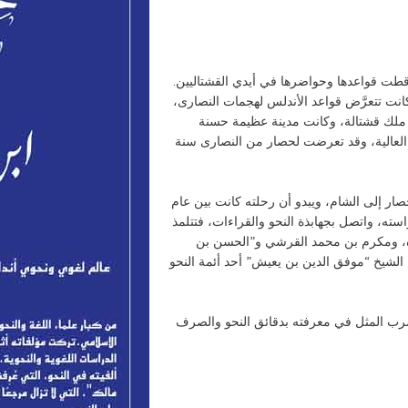
قطت قواعدها وحواضرها في أيدي القشتاليين.
انت تتعرَّض قواعد الأندلس لهجمات النصارى،
ملك قشتالة، وكانت مدينة عظيمة حسنة
 العالية، وقد تعرضت لحصار من النصارى سنة
ر إلى الشام، ويبدو أن رحلته كانت بين عام
تكمل دراسته، واتصل بجهابذة النحو والقراءات، فتتلمذ
، ومكرم بن محمد القرشي و”الحسن بن
الشيخ “موفق الدين بن يعيش” أحد أئمة النحو
مضرب المثل في معرفته بدقائق النحو والصرف