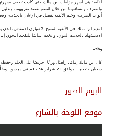
الألفية هي أشهر مؤلفات ابن مالك حتى كادت تطغى بشهرتها 
والصرف ومسائلهما من خلال النظم بقصد تقريبهما، وتذليل مباح
أبواب الصرف، وختم الألفية بفصل في الإعلال بالحذف، وفص
التزم ابن مالك في الألفية المنهج الاختياري الانتقائي، الذي 
الاستشهاد بالحديث النبوي، واتخذه أساسًا للتقعيد النحوي إل
وفاته
شعبان 672هـ الموافق 21 فبراير 1274م في دمشق، وصُلِّي عليه بالجامع الأموي، ودفن بسفح جبل قاسيون، وقبره بالروضة.
البوم الصور
موقع اللوحة بالشارع