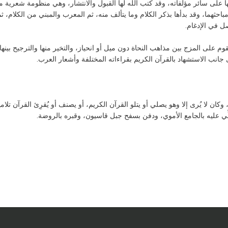
على سائر مؤلفاته، وقد كتب الله لها القبول والانتشار، وهي منظومة شعرية من
ثهما، وقد بدأها بذكر الكلام وما يتألف منه، ثم المعرب والمبني من الكلام، ثم ا
ل في الإدغام.
يقوم على المزج بين مذاهب النحاة دون ميل أو انحياز، والتخير منها والترجيح بينها
ى جانب الاستشهاد بالقرآن الكريم بقراءاته المختلفة وأشعار العرب.