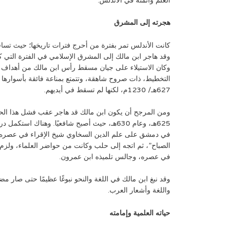
العلم وأئمته في الأندلس.
هجرته إلى المشرق
كانت الأندلس تمر بفترة من أحرج فترات تاريخها؛ حيث تسا
وقد هاجر ابن مالك إلى المشرق الإسلامي في الفترة التي ك
وكان الاستيلاء على جيان مسقط رأس ابن مالك من أهداف 
التخطيط، ذات صروح شاهقة، وتتمتع بمناعة فائقة بأسوارها
627هـ/ 1230م، لكنها لم تسقط في أيديهم.
ومن المرجح أن يكون ابن مالك قد هاجر عقب فشل هذا الحصا
625هـ، وعام 630هـ، حيث أصبح شافعيًا. وهناك اس
في دمشق على علم الدين السخاوي شيخ الإقراء في عصره
الصباح”، ثم اتجه إلى حلب وكانت من حواضر العلماء، ولزم 
في عصره، وجالس تلميذه ابن عمرون.
وقد نبغ ابن مالك في اللغة والنحو نبوغًا عظيمًا حتى صار 
واللغة وأشعار العرب.
حياته العلمية وإمامته