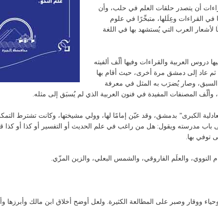
قراءات أن يتصدر حلقات العلم في حلب، وأن
 في القراءات وعِلَلها، متبحِّرًا في علوم
ا لأشعار العرب التي يُستشهد بها في اللغة
ا دروس العربية والقراءات وفيها ألّف ألفيته
، ثم عاد إلى دمشق مرة أخرى، حيث أقام بها
السبق، وصار يُضرَب به المثل في معرفة
لّف المصنفات المفيدة في فنون العربية الذي لم يُسبَق إلى مثله.
دلية الكبرى” بدمشق، وقد عيّن إمامًا لها، وولي مشيختها، وكانت تشترط التمكن
لى باب مدرسته ويقول: هل من راغب في علم الحديث أو التفسير أو كذا أو كذا قد 
 توفي بها.
ام النووي، والعلَم الفاروقي، والشمس البعلي، والزين المزّي.
حياء ووقار وصبر على المطالعة الكثيرة. ولعل أوضح أخلاق ابن مالك وأبرزها وأخاد