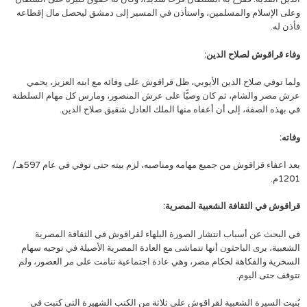
وعلى الإسلام والمسلمين، واستأذن في المسير إلى دمشق ليحصل مال إقطاعه
فأذن له.
وفاء قراقوش لصلاح الدين:
ولما توفي صلاح الدين الأيوبي، ظل قراقوش على وفائه مع ابنه العزيز، يحمي
عرش مصر والشام، ثم كان وصيًّا على عرش المنصور، ومارس كل مهام السلطنة
في بهذه الصفة، إلى أن أعفاه منها الملك العادل شقيق صلاح الدين.
وفاته:
بعد اعفاء قراقوش من جميع مهامه ومناصبه، لزم بيته حتى توفي في عام 597هـ/
1201م.
قراقوش في الثقافة الشعبية المصرية:
في البحث عن أسباب انتشار الصورة البلهاء لقراقوش في الثقافة المصرية
الشعبية، يرى الباحثون أنها تتماشى مع العادة المصرية الأصيلة في توجيه سهام
السخرية والفكاهة لحكام مصر، وهي عادة اجتماعية تنامت على مر العصور، ولم
تتوقف حتى اليوم.
بُنيت السيرة الشعبية لقراقوش على ثلاثة من الكتب الشهيرة التي كتبت في