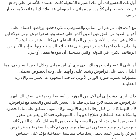
أول تلك التفسيرات، أن تلك السيرة المُتخيلة كانت معتمدة بالأساس على وقائع
تاريخية حقيقة، وأن كلاً من ابن مماتي والسيوطي قد نقلا تلك الوقائع بلا مبالغة أو
تزييف.
مع ذلك، فإن مزاعم ابن مماتي والسيوطي يمكن دحضها ورفضها اعتماداً على
أقوال العديد من المؤرخين الذين أكدوا على فطنة ونباهة قراقوش، ومن هؤلاء ابن
خلكان في “وفيات الأعيان”، وابن العماد الحنبلي في كتابه” شذرات الذهب”،
واللذان بنيا دفاعهما عن قراقوش على ثقة صلاح الدين فيه وتوليته إياه الكثير من
الوظائف الكبرى في الدولة، والتي يستحيل أن يتولاها مغفل أو غبي.
أما ثاني التفسيرات، فهو ذلك الذي يرى أن ابن مماتي وجلال الدين السيوطي، هما
اللذان تجنيا على قراقوش وشنعا عليه، وأنهما على وجه الخصوص يتحملان
مسؤولية تشويه صورة الوزير الأيوبي صاحب المجهودات العمرانية والإدارية
العظيمة.
ذلك الرأي يذهب إلى أن لكل من المؤرخين أسبابه الوجيهة في لصق تلك التهم
بقراقوش، فبالنسبة لابن مماتي، فقد كان يشعر بالتنافس والحسد مع قراقوش،
لأن كليهما كان من كبار رجال الدولة الأيوبية، وكان بينهما تسابق على نيل الحظوة
والمكانة عند السلطان صلاح الدين، أما السيوطي، فقد كان يعبر عن شعور
المصريين المتزايد بالحنق والسخط والغضب من المماليك الأتراك الذين كانوا
ينتهبون ثرواتهم ويتعسفون في معاملتهم، ومن ثم كانت السخرية من قراقوش
التركي والتندر عليه، تحمل إسقاطات سياسية اجتماعية تؤكد على إحساس