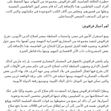
حظيرة الخلافة العباسية، كلف قراقوش بمجموعة من المهام، منها التحفظ على
أفراد البيت الفاطمي، هذا بالإضافة إلى أنه قام بحصر كنوز الفاطميين النفيسة
ونقلها من قصورهم، وتخلص من آلاف الكتب الموجودة في مكتباتهم، والتي كانت
تدعو إلى المذهب الشيعي الإسماعيلي.
أهم أعمال قراقوش:
ومع استقرار الأمور في مصر، واستتباب السلطة بمصر لصلاح الدين الأيوبي، تفرغ
قراقوش لتنفيذ مجموعة من المشاريع العمرانية المهمة، ومن أهمها بناء سور حول
القاهرة، وتشييد قلعة الجبل لتصبح مركزًا للدفاع عن العاصمة، هذا بالإضافة إلى
بعض المشروعات ذات الأثر الاقتصادي المهم، ومنها بناء قناطر الجيزة.
ولم يكتفي قراقوش بالتفوق في المضمار المعماري فحسب، بل إنه مارس كذلك
العمل الإداري وشؤون السلطة كنائب لصلاح الدين في حكم مصر في الأوقات التي
كان يخرج فيها لقتال الصليبيين في بلاد الشام، ومن جهة أخرى، قاد بهاء الدين بعض
الحملات العسكرية المهمة، ومنها حملته في 571ه، على برقة الواقعة غربي مصر،
والتي تمكن فيها من التوغل داخل البلاد الليبية، وتوسيع رقعة الدولة الأيوبية.
ونظرًا لكفاءة قراقوش ومهاراته المتعددة، قام صلاح الدين بتعيينه واليًا على عكا،
بعد استخلاصها من يد الصليبيين، وقام حينها قراقوش بتحصين المدينة وتقوية
أسوارها، غير أن ذلك لم يمنع من سقوطها بيد قوات الحملة الصليبية الثالثة، ووقع
قراقوش نفسه في الأسر، إلى أن تم إطلاق سراحه في 588ه، بعدما دفع صلاح
الدين الفدية. ففرح به السلطان فرحًا شديدًا، وكان له حقوق كثيرة على السطان