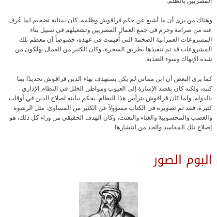
المصريين بالظلم.
وهناك من يرى أن ما أشيع عن حكم قراقوش وظلمه، كان بمثابة تضخيم لما عُرف
عنه من صرامة وحزم في جمع العمال المصريين وتشغيلهم في سبيل بناء
المشروعات العمرانية الضخمة التي أُقيمت في عهده، خصوصاً أن معظم تلك
المشروعات قد تم تنفيذها بطريق السخرة، وكان الكثير من العمال يهلكون من
شدة الإنهاك وسوء التغذية.
كما يرى البعض أن ابن مماتي لم يكن يستهدف بهاء الدين قراقوش تحديدًا بما
كتبه، ولكنه كان يقصد الإشارة إلى العيوب ومواطن الخلل في النظام الإداري
بالدولة، ولما كان قراقوش يترأس هذا النظام، بحكم نيابته لصلاح الدين في أوقات
كثيرة، فقد تم تصويره في الكتاب مسؤولاً عن الكثير من المساوئ، مثل الرشوة
والغضب والمحسوبية والغباء والتعنت، وكان الهدف الحقيقي من وراء كل ذلك، هو
إصلاح تلك المفاسد والحد من انتشارها.
البوم الصور