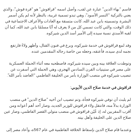
فاسم “بهاء الدين” عبارة عن لقب، وأصل اسمه “قراقوش” هو “قرة قوش”، والذي
يعني بالتركية “النسر الأسود”، وهي تبدو تسمية غريبة، بالنظر لأنه لم يكن أسمر
البشرة. وتسميته بابن عبد الله، كانت متسقة مع العادات والأعراف الاجتماعية في
ذلك الوقت، والتي كانت تسمي كل من لا يعرف له أبًا مسلمًا بابن عبد الله، كما أن
لقبه الأسدي نسبة سيده إلى الأمير أسد الدين شيركوه.
وقد لمع قراقوش في خدمة شيركوه، وبرع في فنون القتال، وأظهر ولاءً فارتفع
نجمه لدى سيده، فأعتقه، وجعله من خاصة رجاله المقدمين عنده.
وتوطدت العلاقة بينه وبين سيده شيركوه، فاصطحبه معه أثناء الحملة العسكرية
على مصر في ستينيات القرن السادس الهجري، وهي الحملة التي أسفرت عن
تنصيب شيركوه في منصب الوزارة بأمر من الخليفة الفاطمي “العاضد بأمر الله”.
قراقوش في خدمة صلاح الدين الأيوبي:
لم يلبث أن توفي شيركوه فجأة، وتم تنصيب ابن أخيه “صلاح الدين” في منصب
الوزارة بدلاً منه، فانتقل ولاء قراقوش للوزير الجديد، وصار أحد أهم أعوانه ومن
أقرب المقربين له، إذ عُيّن قراقوش في منصب متولي القصر الفاطمي، وصار عين
صلاح الدين على الخليفة وأهل بيته.
وعندما قام صلاح الدين بإسقاط الخلافة الفاطمية في عام 567ه، وأعاد مصر إلى