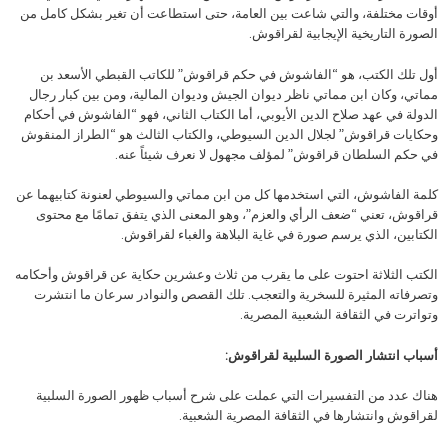
أوقات مختلفة، والتي شاعت بين العامة، حتى استطاعت أن تغير بشكل كامل من
الصورة التاريخية الإيجابية لقراقوش.
أول تلك الكتب، هو “الفاشوش في حكم قراقوش” للكاتب القبطي الأسعد بن
مماتي، وكان ابن مماتي ناظر ديوان الجيش وديوان المالية، ومن بين كبار رجال
الدولة في عهد صلاح الدين الأيوبي، أما الكتاب الثاني، فهو “الفاشوش في أحكام
وحكايات قراقوش” لجلال الدين السيوطي، والكتاب الثالث هو “الطراز المنقوش
في حكم السلطان قراقوش” لمؤلف مجهول لا نعرف شيئاً عنه.
كلمة الفاشوش، التي استخدمها كل من ابن مماتي والسيوطي لعنونة كتابيهما عن
قراقوش، تعني “ضعف الرأي والعزم”، وهو المعنى الذي يتفق تمامًا مع محتوى
الكتابين، الذي يرسم صورة في غاية البلاهة والغباء لقراقوش.
الكتب الثلاثة احتوت على ما يقرب من ثلاث وعشرين حكاية عن قراقوش وأحكامه
وتصرفاته المثيرة للسخرية والتعجب. تلك القصص والنوادر سرعان ما انتشرت
وتواترت في الثقافة الشعبية المصرية.
أسباب انتشار الصورة السلبية لقراقوش:
هناك عدد من التفسيرات التي عملت على شرح أسباب ظهور الصورة السلبية
لقراقوش وانتشارها في الثقافة المصرية الشعبية.