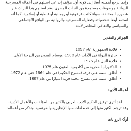
وإنما ترجع أهميته أيضًا إلى كونه أول مؤلف إبداعي استلهم في أعماله المسرحية
الروائية موضوعات مستمدة من التراث المصري. وقد استلهم هذا التراث عبر
عصوره المختلفة، سواء كانت فرعونية أو رومانية أو قبطية أو إسلامية، كما أنه
استمد أيضا شخصياته وقضاياه المسرحية والروائية من الواقع الاجتماعي
والسياسي والثقافي المعاصر لأمته.
الجوائز والتقدير
قلادة الجمهورية عام 1957.
جائزة الدولة في الآداب عام 1960، ووسام الفنون من الدرجة الأولى.
قلادة النيل عام 1975.
الدكتوراه الفخرية من أكاديمية الفنون عام 1975.
أطلق اسمه على فرقة (مسرح الحكيم) في عام 1964 حتى عام 1972.
أطلق اسمه على مسرح محمد فريد اعتبارًا من عام 1987.
أعماله الأدبية
لقد أثرى توفيق الحكيم الأدب العربي بالكثير من المؤلفات والأعمال الأدبية،
وقد ترجم الكثير منها إلى عدة لغات منها الإنجليزية والفرنسية. ونذكر من أعماله:
أولًا- الروايات