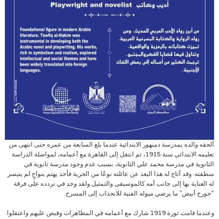
ألحقه والده بمدرسة دمنهور الابتدائية عندما بلغ السابعة من عمره حتى انتهى من
تعليمه الابتدائي سنة 1915، ثم انتقل إلى القاهرة مع أعمامه، لمواصلة الدراسة
الثانوية في مدرسة محمد علي الثانوية، بسبب عدم وجود مدرسة ثانوية في
منطقته. وقد أتاح له هذا البعد عن عائلته نوعًا من الحرية فأخذ يهتم بنواحٍ لم يتيسر
له العناية بها إلى جانب أمه كالموسيقى والتمثيل ولقد وجد في تردده على فرقة
“جورج أبيض” ما يرضي ميوله الفنية للانجذاب إلى المسرح.
وعندما قامت ثورة 1919 شارك مع أعمامه في المظاهرات وقبض عليهم واعتقلوا