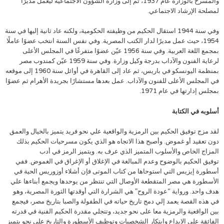
والمسرح بالوزارة عام 1937، ثم إلى وزارة الشؤون الاجتماعية ليعمل مديرًا
لمصلحة الإرشاد الاجتماعي.
وفي سنة 1944 استقال الحكيم من وظيفته الحكومية، ولكنه عاد ثانية إليها في سنة
1954، حيث عمل مديرًا لدار الكتب المصرية. وفي نفس السنة انتخب عضوًا عاملًا
بمجمع اللغة العربية. وفي سنة 1956 عيّن عضوًا متفرغًا في المجلس الأعلى
لرعاية الفنون والآداب بدرجة وكيل وزارة. وفي سنة 1959 عيّن كمندوب مصر
بمنظمة اليونسكو في باريس، ثم عاد إلى القاهرة في أوائل سنة 1960 إلى موقعه
في المجلس الأعلى للفنون والآداب. عمل بعدها مستشارًا بجريدة الأهرام ثم عضوًا
بمجلس إدارتها في عام 1971.
أسلوبه في الكتابة
لقد مزج توفيق الحكيم بين الرمزية والواقعية علي نحو فريد يتميز بالخيال والعمق
دون تعقيد أو غموض. وأصبح هذا الاتجاه هو الذي يكون مسرحيات الحكيم بذلك
المزاج الخاص والأسلوب المتميز الذي عرف به. ويتميز الرمز في أدب
توفيق الحكيم بالوضوح وعدم المبالغة في الإغلاق أو الإغراق في الغموض. ففي
أسطورة إيزيس التي استوحاها من كتاب الموتى فإن أشلاء أوزوريس الحية في
الأسطورة هي مصر المتقطعة الأوصال التي تنتظر من يوحدها ويجمع أبناءها علي
هدف واحد. ورواية “عودة الروح” هي الشرارة التي أوقدتها الثورة المصرية، وهو
في هذه القصة يعمد إلي دمج تاريخ حياته في الطفولة والصبا بتاريخ مصر، فيجمع
بين الواقعية والرمزية معا على نحو جديد، وتتجلي مقدرة الحكيم الفنية في قدرته
الفائقة على الإبداع وابتكار الشخصيات وتوظيف الأسطورة والتاريخ على نحو يتميز