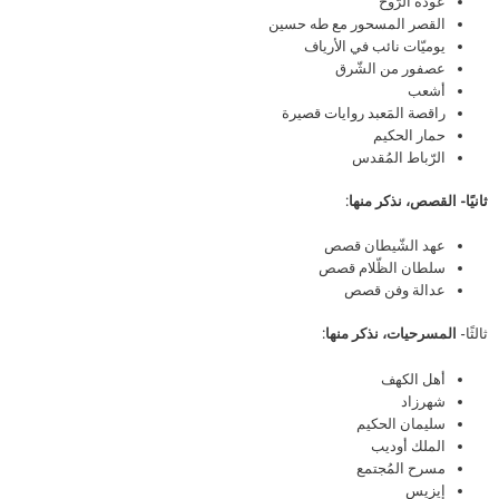
عودة الرّوح
القصر المسحور مع طه حسين
يوميّات نائب في الأرياف
عصفور من الشّرق
أشعب
راقصة المَعبد روايات قصيرة
حمار الحكيم
الرّباط المُقدس
ثانيًا- القصص، نذكر منها:
عهد الشّيطان قصص
سلطان الظّلام قصص
عدالة وفن قصص
ثالثًا-
المسرحيات، نذكر منها:
أهل الكهف
شهرزاد
سليمان الحكيم
الملك أوديب
مسرح المُجتمع
إيزيس