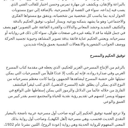
بالبراعة والإتقان، ويكشف عن مهارة تمرس وحسن اختيار للقالب الفني الذي
يصب فيه إبداعه، سواء في القصة أو المسرحية، بالإضافة إلي تنوع مستويات
الحوار لديه بما يناسب كل شخصية من شخصياته، ويتفق مع مستواها الفكري
والاجتماعي؛ وهو ما يشهد بتمكنه ووعيه. ويمتاز أسلوب توفيق الحكيم بالدقة
والتكثيف الشديد وحشد المعاني والدلالات والقدرة الفائقة علي التصوير؛ فهو يصف
في جمل قليلة ما قد لا يبلغه غيره في صفحات طوال، سواء كان ذلك في رواياته أو
مسرحياته. ويعتني الحكيم عناية فائقة بدقة تصوير المشاهد وحيوية تجسيد الحركة
ووصف الجوانب الشعورية والانفعالات النفسية بعمق وإيحاء شديدين.
توفيق الحكيم والمسرح
بالرغم من الإنتاج المسرحي الغزير للحكيم، الذي يجعله في مقدمة كتاب المسرح
العربي وفي صدارة رواده، فإنه لم يكتب إلا عددًا قليلاً من المسرحيات التي يمكن
تمثيلها علي خشبة المسرح ليشاهدها الجمهور، وإنما كانت معظم مسرحياته من
النوع الذي يمكن أن يطلق عليه (المسرح الذهني)، الذي كتب ليقرأ فيكتشف
القارئ من خلاله عالما من الدلائل والرموز التي يمكن إسقاطها علي الواقع في
سهولة ويسر؛ لتسهم في تقديم رؤية نقدية للحياة والمجتمع تتسم بقدر كبير من
العمق والوعي.
ولا ترجع أهمية توفيق الحكيم إلي كونه صاحب أول مسرحية عربية ناضجة بالمعيار
النقدي الحديث فحسب، وهي مسرحية (أهل الكهف)، وصاحب أول رواية بذلك
المعنى المفهوم للرواية الحديثة وهي رواية (عودة الروح)، اللتين نشرتا عام 1932،