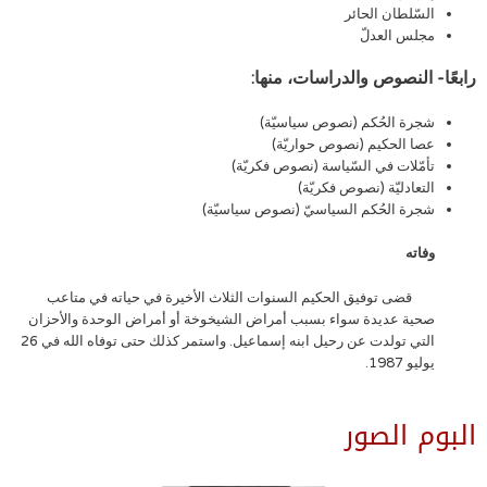
السّلطان الحائر
مجلس العدلّ
رابعًا-
النصوص والدراسات، منها:
شجرة الحُكم (نصوص سياسيّة)
عصا الحكيم (نصوص حواريّة)
تأمّلات في السّياسة (نصوص فكريّة)
التعادليّة (نصوص فكريّة)
شجرة الحُكم السياسيّ (نصوص سياسيّة)
وفاته
قضى توفيق الحكيم السنوات الثلاث الأخيرة في حياته في متاعب
صحية عديدة سواء بسبب أمراض الشيخوخة أو أمراض الوحدة والأحزان
التي تولدت عن رحيل ابنه إسماعيل. واستمر كذلك حتى توفاه الله في 26
يوليو 1987.
البوم الصور