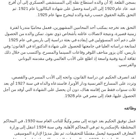
بسجن القلعة. إلا أن والده استطاع نقله إلى المستشفى العسكري إلى أن أفرج
عنه. عاد عام 1920 إلى الدراسة وحصل على شهادة البكالوريا عام 1921. ثم
التحق بكلية الحقوق حسب رغبة والده ليتخرج منها عام 1925.
التحق بعد تخرجه بمكتب أحد المحامين المشهورين، فعمل محاميًا متدربا لفترة
زمنية قصيرة، ونتيجة لاتصالات عائلته بأشخاص ذوي نفوذ، تمكن والده من الحصول
على دعم أحد المسؤولين في إيفاده في بعثة دراسية إلى باريس في عام 1925
لمتابعة دراساته العليا في جامعتها للحصول على شهادة الدكتوراة في القانون؛ وفي
باريس، كان يزور متاحف اللوفر وقاعات السينما والمسرح، واكتسب من خلال ذلك
ثقافة أدبية وفنية واسعة إذ اطلع على الأدب العالمي وفي مقدمته اليوناني
والفرنسي.
لقد انصرف الحكيم عن دراسة القانون، واتجه إلى الأدب المسرحي والقصص،
وتردد على المسارح الفرنسية ودار الأوبرا، فاستدعاه والداه في سنة 1927 أي بعد
ثلاث سنوات فقط من إقامته هناك، دون أن يحصل على الشهادة التي أوفد من أجل
الحصول عليها، فعاد إلى مصر في عام 1928.
وظائفه
عمل توفيق الحكيم بعد عودته إلى مصر وكيلًا للنائب العام سنة 1930، في المحاكم
المختلطة بالإسكندرية ثم في المحاكم الأهلية. وفي سنة 1934 انتقل إلى وزارة
المعارف العمومية ليعمل مفتشًا للتحقيقات، ثم نقل مديرًا لإدارة الموسيقى