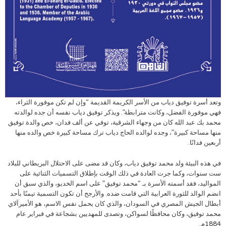
وتعد أسرة توفيق دياب من الأسر الكريمة القديمة “وإن لم تكن موفورة الثراء،
فهي موفورة الفضل، وكانت مترابطة”. ويذكر توفيق دياب نفسه أن جده لوالدته
محمد بك عبد الله كان من وجهاء الشرقية، توفي عن ألف فدان، خص والدة توفيق
منها مساحة كبيرة”، وجده لوالده الحاج دياب ترك مساحة كبيرة خص والده منها
أربعين فدانًا.
في هذه البيئة ولد محمد توفيق دياب، وكان قد مضى على الاحتلال البريطاني للبلاد
ست سنوات، وكما جرت العادة في ذلك الوقت بإطلاق التسميات الثنائية على
المواليد، فقد أسمته الأسرة بـ “محمد توفيق” على اسم الخديو، والذي سبق أن
انضم الوالد للثورة العرابية التي قامت ضده. والأرجح أن تكون التسمية تيمنًا بأحد
أبطال الجيش المصري في السودان، والذي كان يحمل نفس الاسم، هو الأميرآلاي
محمد توفيق، وكان محافظًا لسواكن، وتصدى للمهديين بشجاعة في فبراير عام
1884م.