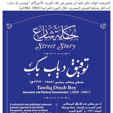
الشرقية، لوالد حكم عليه أن يعيش في تلك القرية، الأميرآلاي “موسى بك دياب،
أحد كبار ضباط الجيش المصري، خلال الثورة العرابية (1881-1882م).