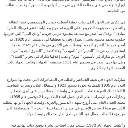
لوزارة تؤاخذني على مخالفة القانون في حين أنها تهدم الدستور”، وقدم استقالته
من الجامعة.
في ذكرى عيد الجهاد ألقى دياب خطبة أشعلت حماس المستمعين، فتم اعتقاله
والتحقيق معه بتهمة التحريض على الثورة ثم خرج بعد أيام، اعتنق في تلك الفترة
مبادئ “الوفد”، ثم أصدر مع صديقه محمود عزمي جريدة “وادي النيل” التي حاربتها
حكومة محمد محمود بشتى الطرق وقررت تعطيلها في ديسمبر عام 1928، ثم
أصدر جريدة “الشرق الجديد” وعطلت هي الأخرى في يناير عام 1929. بعدها
استأجر دياب جريدة “النديم” ثم “المهذب” وعاد لإصدار “الشرق الجديد” مرة
أخرى، ثم شارك في تأسيس “اليوم” وعقب إغلاقها شارك في تحرير “الضياء”،
وظل بها حتى أصدر في سبتمبر عام 1931 صحيفته “الجهاد”، وكانت الجهاد ثالث
الصحف الوفدية الكبرى.
شاركت الجهاد في تعبئة الجماهير والطلبة في المظاهرات التي عجت بها شوارع
البلاد عام 1935 للمطالبة بعودة دستور 1923 واستقلال البلاد، ونشرت التفاصيل
الكاملة لتلك الثورة، فنقلت بالصور قتل وإصابة المتظاهرين على أيدي الإنجليز،
وشاركت في الإضراب العام الذي شمل أنحاء البلاد يوم 21 نوفمبر عام 1935،
معلنة الحداد العام على أرواح شهداء الدستور والحرية، وفتحت الجهاد أبوابها للطلبة
الذين تعرضوا لرصاص الإنجليز في ميدان الإسماعيلية “التحرير”، وللمصادفة كان
من هؤلاء الطالب جمال عبد الناصر الذي صار بعد ذلك رئيسا للدولة.
وأغلقت الجهاد عام 1938، بسبب مقال افتتاحي نشره توفيق دياب يهاجم فيه