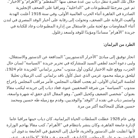
خلال تلك الفترة تنقل دياب بين عدة صحف منها “المقطم” و”الأهرام” و”الأخبار”،
ثم عين مترجمًا للمطبوعات في “الداخلية”، ومراقبا على الصحف الإنجليزية
الصادرة في القاهرة أثناء الحرب العالمية الأولى، وفي سنة 1918 أعلنت الهدنة
وألغيت الرقابة على الصحف، وتحولت إلى رقابة على أخبار الوفد المصري في لندن
أثناء المفاوضات مع لجنة ملنر، فاستقال من إدارة المطبوعات وعاد للكتابة في
جريدة “الأهرام” مساندًا ومؤيدًا للوفد ولسعد زغلول.
الطرد من البرلمان:
انحاز توفيق إلى مبادئ “الأحرار الدستوريين” المدافعة عن الدستور والاستقلال،
ولبى دعوة أحمد لطفي السيد للمشاركة في تحرير جريدة “السياسة” لسان حال
الحزب، ووقع عليه الاختيار ليكون أول مندوب “محرر برلماني” للجريدة عام 1924،
ليلحق بزميله محمود عزمي الذي عمل كأول ناقد برلماني. كتب الزميلان تحليلا
لجلسة البرلمان الأولى، لم يعجب أقطاب المجلس، فأمر مراقب المجلس بإخراج
مندوب “السياسة” من شرفة الصحفيين عنوة، فعاد دياب إلى جريدته ليكتب مقالا
بعنوان “شخصي الضعيف وكحيل العين”، وهو المقال الذي حقق له شهرة واسعة،
واستمر دياب في نقده لـ “الوفد” والوفديين، وقدم مع زميله طه حسين ومحمد
حسين هيكل للمحاكمة أكثر من مرة.
وفي عام 1928 عطلت السلطات الحياة البرلمانية، كان دياب حينها مراقبا عاما
لإدارة جامعة القاهرة، وكان ينشر بانتظام في “الأهرام”، كتب مقالا يهاجم الوزارة
لأنها انقلبت على الدستور والحرية، فأحيل إلى التحقيق في الجامعة بدعوى أن
القانون يحرم على الموظفين الكتابة في الصحف، فرد قائلا: “لا طاعة في عنقي