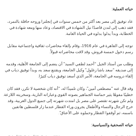
حياته العملية:
عاد توفيق إلى مصر بعد أكثر من خمس سنوات في إنجلترا وروحه حافلة بالتمرد،
فقد ذهب إلى لندن قاصدًا نيل الشهادة في الاقتصاد، وعاد منها ومعه شهادة في
الخطابة، وبدأ يدلوا بدلوه في الحياة العامة.
توجه إلى القاهرة في عام 1916، وقام بإلقاء محاضرات ثقافية واجتماعية مقابل
رسم دخول خمسة قروش، وقد لاقت محاضراته قبولاً.
وطلب من أستاذ الجيل “أحمد لطفي السيد” أن ينضم إلى الجامعة الأهلية، وقدمه
إلى صديقه “سعد باشا زغلول” وكيل الجامعة، ويقتنع سعد به، وبدأ توفيق دياب في
إلقاء دروسه في الجامعة، الأمر الذي أسعد توفيق دياب كثيرًا.
وقد قال عنه “مصطفى أمين”، وكان تلميذًا له، “أنه كان شخصية لا تكرر، فقد كان
خطيبًا مفوهًا يثير حماسة الجماهير بصوته القوي وعباراته النارية، وسخريته اللازعة.
ولم تكن شهرته تقتصر على مصر بل امتدت شهرته إلى جميع الدول العربية، وقد
خرج الرجال والنساء والأطفال يجرون وراء القطار عندما زار فلسطين هاتفين
باسمه، ثم أوقفوا القطار وحملوه على الأعناق”.
حياته الصحفية والسياسية: