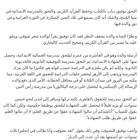
التحق توفيق دياب بالكتاب، وحفظ القرآن الكريم، والتحق بالمدرسة الابتدائية في
منيا القمح، ولاشك أنه كان يسمع في تلك السن المبكرة عن الثورة العرابية وعن
دور والده فيها.
ونظرًا لإصابة والده بضعف النظر فقد كان توفيق يقرأ لوالده شعر شوقي، ويتلو
عليه ما تيسر من القرآن الكريم، وصحيح الحديث كالبخاري.
أرسله والده وهو في العاشرة من عمره ليلتحق بمدرسة الجمالية الابتدائية، وحصل
منها على الشهادة الابتدائية، ثم التحق بمدرسة التوفيقية الثانوية، فالخديوية
الثانوية. ولكنه لم يكن ملتزم في الدراسة حسب قوله هو، فكثيرًا ما كان يترك
المدرسة ويذهب إلى الأزهر ليحضر حلقات الدراسة للتعمق في اللغة العربية، مما
مكنه من البروز في ميدان الكتابة أو في محافل الخطابة، الأمر الذي دفع والده
لإرساله إلى الإسكندرية ليحصل على درجة البكالوريا من مدرسة رأس التين.
ثم التحق بمدرسة الحقوق بالقاهرة، لكنه تركها وسافر إلى لندن لنحو خمس
سنوات، أو يزيد قليلاً لا ليحصل على الشهادة ليلتحق بوظيفة حكومية، ولكن كما كان
يقول للشباب “أناشدكم أن تنالوا الشهادة عفوًا عن طريق العلم، لا أن تنالوا العلم
عفوًا عن طريق طلب الشهادة”.
وأحب توفيق التصوف، وفي ذلك يقول “لقد تصوفت وأنا طالب في إنجلترا ثلاث
سنوات، ثم أتممتها بعد أن عدت إلى الديار”.