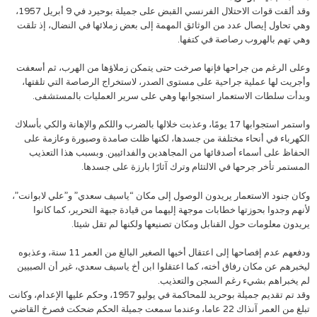
وقد ألقت قوات الاحتلال الفرنسي القبض على جميلة بوحيرد في 9 أبريل 1957،
وهي تحاول إيصال عدد من الوثائق المهمة إلى بعض زملائها في النضال، إذ تلقت
وهي تهم بالهروب رصاصة في كتفها.
وعلى الرغم من جراحها فإنها صرخت حتى يتمكن زملاؤها من الهرب، ثم أسعفت
وأجريت لها عملية جراحية على مستوى الصدر، لاستخراج الرصاصة التي تلقتها،
وبدأت سلطات الاستعمار استجوابها وهي على سرير العمليات بالمستشفى.
واستمر استجوابها 17 يومًا، وعذبت خلالها بالضرب واللكم والإهانة والكي بأسلاك
الكهرباء في أنحاء مختلفة من جسدها، لكنها ظلت صامدة وصبورة وعازمة على
الحفاظ على أسماء أصدقائها من المجاهدين والفدائيين. وبسبب هذا التعذيب
المستمر تأخر جرحها في الالتئام وترك آثارًا بارزة على جسدها.
وكان جنود الاستعمار يريدون الوصول إلى مكان “ياسيف سعدي” و”علي لابوانت”،
لأنهم وجدوا بحوزتها خطابات موجهة إليهما من قيادة جبهة التحرير، كما كانوا
يريدون معلومات حول القنابل ومكان تصنيعها ولكنها لم تقل شيئا.
ودفعهم عدم إفصاحها إلى اعتقال أخيها الصغير البالغ من العمر 11 سنة، وعذبوه
ليخبرهم عن مكان رفاق أخته، كما اعتقلوا ابن أخ ياسيف سعدي، غير أن الصبيين
لم يخبراهم بشيء رغم السجن والتعذيب.
وقد تم تقديم جميلة بوحريد للمحاكمة في يوليو 1957، وحكم عليها الإعدام، وكانت
تبلغ من العمر آنذاك 22 عاما، وعندما سمعت جميلة الحكم ضحكت فصرخ القاضي