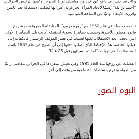
وكان فيرجيس قد دافع عن عدد من مناضلي ثورة التحرير، وعيّنها الرئيس الجزائري
“أحمد بن بلة” رئيسًا لاتحاد المرأة الجزائرية، غير أنها فضلت الاستقالة بعد عامين،
وقررت الابتعاد نهائيًا عن الساحة السياسية.
تقدمت جميلة في عام 1962 مع “زهرة دريف”، المناضلة المعروفة، بمشروع
قانون متطور للأسرة، ونظمت تظاهرة نسوية لتحقيقه. كانت تلك التظاهرة الأولى
التي تحصل بعد الاستقلال، لكنها فشلت في تغيير الموقف الرسمي فانكفأت إلى
حياتها الخاصة. هذا الإحباط الذي أصابها دفعها إلى أن تصرح في عام 1987 باسم
المناضلات الجزائريات: “لقد تم نسيانهن قبل 25 عامًا”.
انفصلت عن زوجها منذ العام 1991 وهي تعيش بمفردها في الجزائر، تتقاضى راتبًا
من الدولة وتقوم بنشاطات اجتماعية من وقت إلى آخر.
البوم الصور