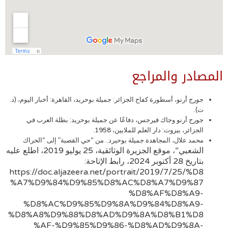
المصادر والمراجع
جورج أرنو، أسطورة كفاح الجزائر: جميلة بوحريد، القاهرة: أخبار اليوم، (د.
ت).
جورج أرنو وجاك فيرجس، دفاعًا عن جميلة بوحريد: بطلة العرب في
الجزائر، بيروت: دار العلم للملايين، 1958.
محمد علال، المجاهدة جميلة بوحيرد.. من “حي القصبة” إلى “الحراك
الشعبي”، موقع الجزيرة الوثائقية، 25 يوليو 2019، اطلع عليه
بتاريخ 28 أكتوبر 2024، رابط الإتاحة:
https://doc.aljazeera.net/portrait/2019/7/25/%D8
%A7%D9%84%D9%85%D8%AC%D8%A7%D9%87
%D8%AF%D8%A9-
%D8%AC%D9%85%D9%8A%D9%84%D8%A9-
%D8%A8%D9%88%D8%AD%D9%8A%D8%B1%D8
%AF-%D9%85%D9%86-%D8%AD%D9%8A-