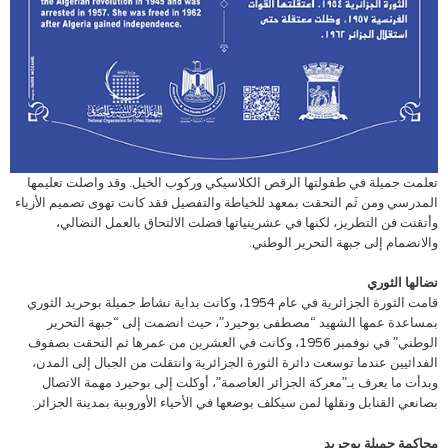
تعلمت جميلة في طفولتها الرقص الكلاسيكي وركوب الخيل. وقد واصلت تعليمها
المدرسي ومن ثَم التحقت بمعهد للخياطة والتفصيل فقد كانت تهوى تصميم الأزياء
وأتقنت فن التطريز، لكنها في عشرينياتها فضلت الالتحاق بالعمل النضالي،
والانضمام إلى جبهة التحرير الوطني.
نضالها الثوري
قامت الثورة الجزائرية في عام 1954، وكانت بداية نشاط جميلة بوحريد الثوري
بمساعدة عمها الشهيد “مصطفى بوحيرد”، حيث انضمت إلى “جبهة التحرير
الوطني” في نوفمبر 1956، وكانت في العشرين من عمرها ثم التحقت بصفوف
الفدائيين عندما توسعت دائرة الثورة الجزائرية وانتقلت من الجبال إلى المدن،
وبدأت ما يعرف بـ”معركة الجزائر العاصمة”، أوكلت إلى بوحيرد مهمة الاتصال
بصانعي القنابل ونقلها لمن سيكلف بوضعها في الأحياء الأوروبية بمدينة الجزائر.
محاكمة جميلة بوحريد