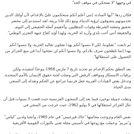
في وجهها “لا تضحكي في موقف الجد”.
فكان ردها “أيها السادة، إنني أعلم أنكم ستحكمون عليّ بالإعدام، لأن أولئك الذين
تخدمونهم يتشوقون لرؤية الدماء، ومع ذلك فأنا بريئة، لقد استندتم إلى محضر
تحقيق وضعته الشرطة وقوات المظليين، وأخفيتم أصله الحقيقي إلى اليوم،
والحقيقة أنني أحب بلدي وأريد له الحرية، ولهذا أؤيد كفاح جبهة التحرير الوطني”.
ثم تابعت “تقتلوننا، لكن لا تنسوا أنكم بهذا تقتلون تقاليد الحرية، ولا تنسوا أنكم
بهذا إنما تلطخون شرف بلادكم، ولا تنسوا أنكم لن تنجحوا أبدا في منع الجزائر من
الحصول على استقلالها”.
بعد النطق بحكم الإعدام تم تحديد تاريخ 7 مارس 1958 موعدًا لتنفيذه، ولكن
برقيات الاستنكار ومواقف الرفض التي وصلت لجنة حقوق الإنسان بالأمم المتحدة،
وتدخل بعض القيادات العربية جعل فرنسا تتراجع عن الحكم وتعدله إلى السجن
مدى الحياة.
ونقلت جميلة بوحيرد فيما بعد إلى السجون الفرنسية حيث قضت 3 سنوات قبل أن
تنال الجزائر استقلالها في 5 يوليو 1962، حيث خرجت من السجن في
نفس العام وتزوجت محاميها “جاك فيرجيس” في عام 1965، وأنجبا ولدين “لياس”
و”مريم”. وعملت مع زوجها في تأسيس مجلة تعني بالثورات القومية الأفريقية.