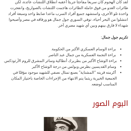
لقد كان الهجوم كان سريعا مفاجئا جريئا أعقبه انطلاق اللنشات عائدة، لكن
طائرات العدو من فوق حاملة الطائرات هاجمت اللنشات بالصواريخ، وانفجرت
واحدة تلو الأخرى، واستشهد جميع أفراد السرب ماعدا ضابط واحد وسبعة أفراد
انتشلوا من البحر أحياء، توفي السوري جول جمال هو ورفاقه في مصر وأصبحوا
شهداء لا فارق بينهم وبين أي شهيد مصري آخر.
تكريم جول جمال:
براءة الوسام العسكري الأكبر من الحكومة.
براءة النجمة العسكرية من جمال عبد الناصر.
براءة الوشاح الأكبر من بطريرك أنطاكية وسائر المشرق للروم الأرثوذكس.
وسام القديسين بطرس وبولس من درجة الوشاح الأكبر
أكرمته قريته “المشتاية” بصنع تمثال نصفي للشهيد موجود مؤقتًا في
الجمعية الخيرية ريثما يتم الانتهاء من الإجراءات الخاصة باختيار المكان
المناسب لوضعه.
البوم الصور