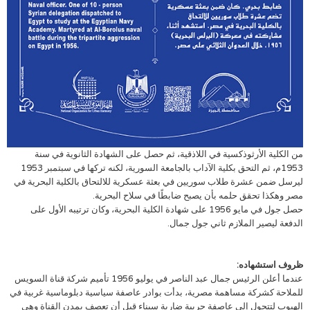
من الكلية الأرثوذكسية في اللاذقية، ثم حصل على الشهادة الثانوية في سنة
1953م، ثم التحق بكلية الآداب بالجامعة السورية، لكنه تركها في سبتمبر 1953
ليرسل ضمن عشرة طلاب سوريين في بعثة عسكرية للالتحاق بالكلية البحرية في
مصر وهكذا تحقق حلمه بأن يصبح ضابطًا في سلاح البحرية.
حصل جول في مايو 1956 على شهادة الكلية البحرية، وكان ترتيبه الأول على
الدفعة ليصير الملازم ثاني جول جمال.
ظروف استشهاده:
عندما أعلن الرئيس جمال عبد الناصر في يوليو 1956 تأميم شركة قناة السويس
للملاحة كشركة مساهمة مصرية، بدأت بوادر عاصفة سياسية دبلوماسية غربية في
الهبوب لتتحول إلى عاصفة حربية ضاربة سيناء قبل أن تعصف بمدن القناة وهي