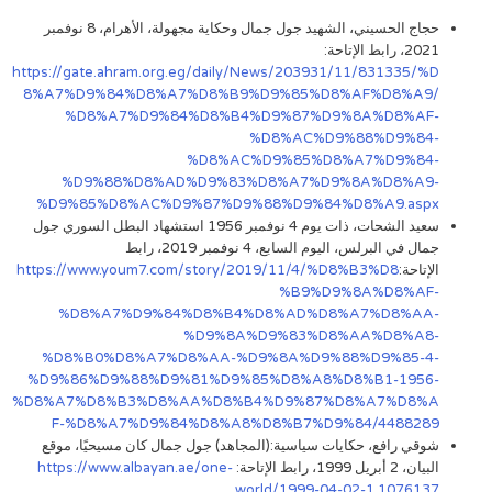
حجاج الحسيني، الشهيد جول جمال وحكاية مجهولة، الأهرام، 8 نوفمبر
2021، رابط الإتاحة:
https://gate.ahram.org.eg/daily/News/203931/11/831335/%D
8%A7%D9%84%D8%A7%D8%B9%D9%85%D8%AF%D8%A9/
%D8%A7%D9%84%D8%B4%D9%87%D9%8A%D8%AF-
%D8%AC%D9%88%D9%84-
%D8%AC%D9%85%D8%A7%D9%84-
%D9%88%D8%AD%D9%83%D8%A7%D9%8A%D8%A9-
%D9%85%D8%AC%D9%87%D9%88%D9%84%D8%A9.aspx
سعيد الشحات، ذات يوم 4 نوفمبر 1956 استشهاد البطل السوري جول
جمال في البرلس، اليوم السابع، 4 نوفمبر 2019، رابط
الإتاحة:
https://www.youm7.com/story/2019/11/4/%D8%B3%D8
%B9%D9%8A%D8%AF-
%D8%A7%D9%84%D8%B4%D8%AD%D8%A7%D8%AA-
%D9%8A%D9%83%D8%AA%D8%A8-
%D8%B0%D8%A7%D8%AA-%D9%8A%D9%88%D9%85-4-
%D9%86%D9%88%D9%81%D9%85%D8%A8%D8%B1-1956-
%D8%A7%D8%B3%D8%AA%D8%B4%D9%87%D8%A7%D8%A
F-%D8%A7%D9%84%D8%A8%D8%B7%D9%84/4488289
شوقي رافع، حكايات سياسية:(المجاهد) جول جمال كان مسيحيًا، موقع
البيان، 2 أبريل 1999، رابط الإتاحة:
https://www.albayan.ae/one-
world/1999-04-02-1.1076137