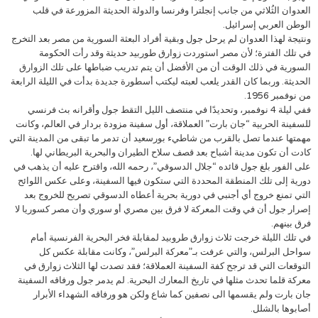
العدوان الثُلاثي من جانب إنجلترا وفرنسا والدولة الحديثة المزورعة في قلب
الوطن العربي إسرائيل.
ونتيجة لهذا العدوان لم يرحل جول وبقية أفراد البعثة السورية من مصر بعد التخرج
في تلك الفترة؛ لأن مصر استوردت زوارق طوربيد حديثة وقد رأت الحكومة
السورية في ذلك الوقت أن من الأفضل أن يتم تدريب ضباطها على تلك الزوارق
الحديثة. وربما كان القدر يلعب لعبته ليكتب أسطورة جديدة بدأت في الليلة الرابعة
من نوفمبر 1956.
ففي ليلة 4 نوفمبر، وتحديدًا في منتصف الليل التقط جول وأقرانه بث فرنسي
للسفينة الحربية “جان بارت” العملاقة، أول سفينة مزودة بردار في العالم، وكانت
مهمتها عندما تصل بالقرب من شاطيء بورسعيد أن تدمر ما تبقى من المدينة التي
كادت أن تكون مدينة أشباح بعد قصف سلاح الطيران والبحرية البريطاني لها.
على الفور بلغ جول قائده “جلال الدسوقي”، رحمه الله، واقترح عليه أن يذهب في
دورية إلى تلك المنطقة المحددة التي ستكون فيها السفينة، وعلى عكس اللوائح
التي تمنع خروج أي أجنبي في دورية بحرية أعطاه الدسوقي تصريح للخروج بعد
إصرار جول أن في وقت المعركة لا فرق بين مصري أو سوري وأن مصر كسوريا لا
فرق بينهم.
في تلك الليلة خرجت ثلاث زوارق طروبيد لمقابلة فخر البحرية الفرنسية أمام
سواحل البرلس، والتي عرفت بـ”معركة البرلس”، وكانت مقابلة عكس كل
التوقعات التي قد ترجح كفة السفينة العملاقة؛ فقد تصدت لها الثلاث زوارق في
معركة قلما تحدث مثلها في تاريخ المعارك البحرية. لم يدمر جول ورفاقه السفينة
جان بارت ولم يقسمها الى نصفين كما شاع ولكن هو ورفاقه الشهداء الأبرار
أصابوها بالشلل.