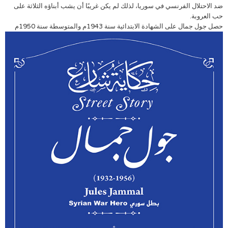
ضد الاحتلال الفرنسي في سوريا، لذلك لم يكن غريبًا أن يشب أبناؤه الثلاثة على
حب العروبة.
حصل جول جمال على الشهادة الابتدائية سنة 1943م
والمتوسطة سنة 1950م