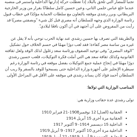
تجنبا للمضار التي تلحق بالبلاد إذا تعطلت حركة إدارتها الداخلية واستمر فى منصبه
عندما خلع عباس حلمي الثاني، وعين حسين كامل سلطانًا بقرار من وزير الخارجية
البريطاني، وبرر رشدي موقفه بالتعاون مع سلطات الحماية مؤكدًا في خطاب قبول
رئاسة الوزارة الذي وجهه للسلطان أنه مصري قبل كل شيء “وبصفتي مصريًا قد
رأيت من المفروض على أن أجتهد في أن أكون نافعًا لبلادي”.
والطريقة التي تصرف بها حسين رشدي عند نهاية الحرب توحي بأنه لا يقل عن
غيره من ساسة مصر كفاءة؛ فقد لعب دورًا مهمًا في حسم الخلاف حول تشكيل
“الوفد المصري” وفى توحيد الصفوف ورئاسة سعد زغلول لذلك الوفد ولعل ثقافته
القانونية وكذلك ثقافة سعد هي التي أملت فكرة التوكيلات، فلعب حسين رشدي
دورًا مهمًا في إنجاح عملية جمع التوكيلات بفضل موقعه في رئاسة الوزارة رغم
سيطرة الإنجليز على أجهزة وزارة الداخلية حتى يسمحوا للوفد بالسفر ولا ريب أن
السلطان أحمد فؤاد كان يساند رشدي في موقفه على الأقل في المراحل الأولى.
المناصب الوزارية التي تولاها:
تولى رشدي عدة حقائب وزارية هي:
الحقانية (العدل) 12 نوفمبر1908-21 فبراير 1910
الحقانية مرة أخرى 15 أبريل 1914
الداخلية 15 ديسمبر 1914- 9 أكتوبر 1917
الداخلية مرة أخرى 10 أكتوبر 1917- 9 أبريل 1919
المعارف العمومية 9 أبريل 1919- 22 أبريل 1919