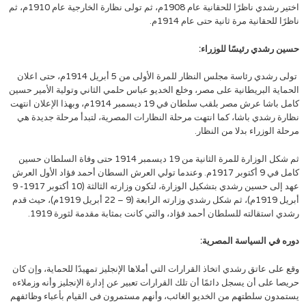
اختير رشدي ناظرًا للحقانية عام 1908م، ثم تولى نظارة الخارجية عام 1910م، ثم
ناظرًا للحقانية مرة ثانية حتى عام 1914م.
حسين رشدي رئيسًا للوزراء:
تولى رشدي رئاسة مجلس النظار للمرة الأولى من 5 أبريل 1914م، حتى اعلان
الحماية البريطانية على مصر، وخلع الخديو عباس حلمي الثاني وتولية الأمير حسين
كامل باشا عرش مصر بلقب سلطان في 19 ديسمبر 1914م، وبهذا الإعلان انتهت
نظارة رشدي باشا، كما انتهت مرحلة النظارات المصرية، لتبدأ مرحلة جديدة هي
مرحلة الوزراء بدلا من النظار.
ثم شكل الوزارة للمرة الثانية من 19 ديسمبر 1914 حتى وفاة السلطان حسين
كامل في 9 أكتوبر 1917م. وعندما تولي العرش السطان أحمد فؤاد الأول العرش
عهد إلى حسين رشدي بتشكيل الوزارة، لتكون وزارته الثالثة (10 أكتوبر 1917- 9
أبريل 1919م)، ثم شكل رشدي وزارته الرابعة (9 – 22 أبريل 1919م)، حيث قدم
رشدي استقالته للسلطان أحمد فؤاد، والتي كانت بمثابة مقدمة لثورة 1919.
دوره في السياسة المصرية:
وقع على عاتق رشدي اتخاذ القرارات التي أملاها الإنجليز تمهيدًا للحماية، وإن كان
حريصا على أن يسجل دائمًا أن تلك القرارات تعبير عن إدارة الإنجليز وأنه وزملاءه
يستمدون سلطتهم من الخديو الغائب، وأنهم مستمرون فى القيام بأعباء وظائفهم