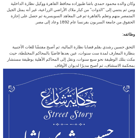
وكان والده محمود حمدي باشا طبوزاده محافظ القاهرة ووكيل نظارة الداخلية
ومن ثم ينتمي إلى “الذوات” من كبار ملاك الأراضي الزراعية، غير أنه يمثل الجيل
المتمصر منهم وتعلم بالقاهرة ثم فى المعاهد السويسرية ثم حصل على إجازة
الحقوق من جامعة السربون بفرنسا عام 1892 وعاد إلى مصر.
وظائفه:
التحق حسين رشدي بقلم قضايا نظارة المالية، ثم أصبح مفتشًا للغات الأجنبية
بنظارة المعارف لمدة ست سنوات، عين بعدها قاضيًا بالمحاكم المختلطة، حيث
مكث بتلك الوظيفة نحو سبع سنوات، ونقل إلى المحاكم الأهلية بوظيفة مستشار
بمحكمة الاستئناف، ثم أصبح مديرًا لديوان الأوقاف.