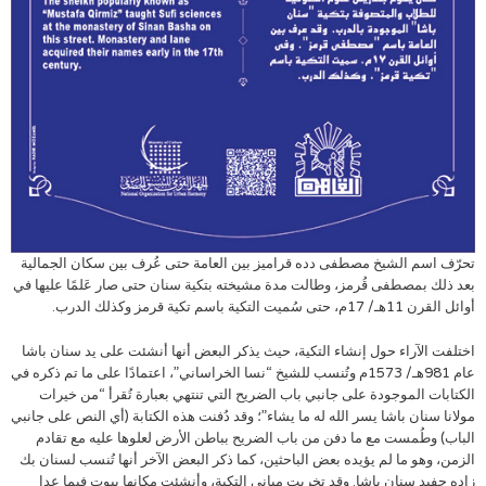
تحرّف اسم الشيخ مصطفى دده قراميز بين العامة حتى عُرف بين سكان الجمالية
بعد ذلك بمصطفى قُرمز، وطالت مدة مشيخته بتكية سنان حتى صار عَلمًا عليها في
أوائل القرن 11هـ/ 17م، حتى سُميت التكية باسم تكية قرمز وكذلك الدرب.
اختلفت الآراء حول إنشاء التكية، حيث يذكر البعض أنها أنشئت على يد سنان باشا
عام 981هـ/ 1573م وتُنسب للشيخ “نسا الخراساني”، اعتمادًا على ما تم ذكره في
الكتابات الموجودة على جانبي باب الضريح التي تنتهي بعبارة تُقرأ “من خيرات
مولانا سنان باشا يسر الله له ما يشاء”؛ وقد دُفنت هذه الكتابة (أي النص على جانبي
الباب) وطُمست مع ما دفن من باب الضريح بباطن الأرض لعلوها عليه مع تقادم
الزمن، وهو ما لم يؤيده بعض الباحثين، كما ذكر البعض الآخر أنها تُنسب لسنان بك
زاده حفيد سنان باشا. وقد تخربت مباني التكية، وأنشئت مكانها بيوت فيما عدا