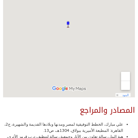
المصادر والمراجع
علي مبارك، الخطط التوفيقية لمصر ومدنها وبلادها القديمة والشهيرة، ج2،
القاهرة: المطبعة الأميرية ببولاق، 1304هـ، ص13.
هبة البنا، رسالة تعاون بين الآثار وجمعية رسالة لتنظيف درب قرمز الأثري،