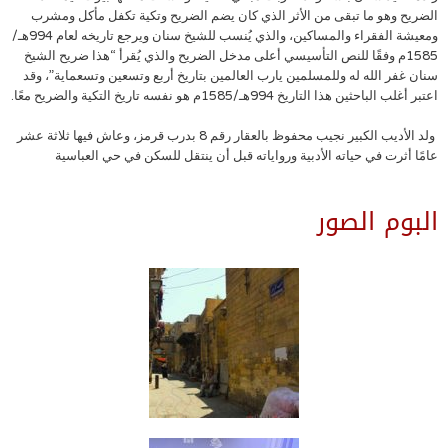
الضريح وهو ما تبقى من الأثر الذي كان يضم الضريح وتكية تكفل مأكل ومشرب
ومعيشة الفقراء والمساكين، والذي يُنسب للشيخ سنان ويرجع تاريخه لعام 994هـ/
1585م وفقًا للنص التأسيسي أعلى مدخل الضريح والذي يُقرأ “هذا ضريح الشيخ
سنان غفر الله له وللمسلمين يارب العالمين بتاريخ أربع وتسعين وتسعماية”، وقد
اعتبر أغلب الباحثين هذا التاريخ 994هـ/1585م هو نفسه تاريخ التكية والضريح معًا.
ولد الأديب الكبير نجيب محفوظ بالعقار رقم 8 بدرب قرمز، وعاش فيها ثلاثة عشر
عامًا أثرت في حياته الأدبية ورواياته قبل أن ينتقل للسكن في حي العباسية
البوم الصور